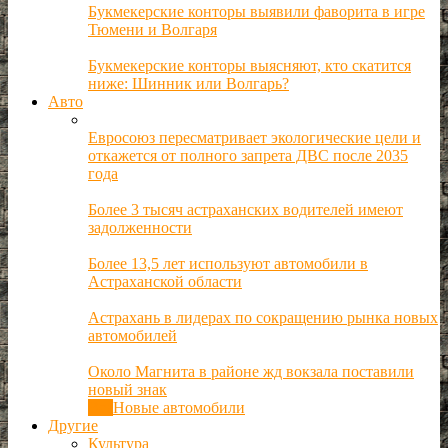
Букмекерские конторы выявили фаворита в игре
Тюмени и Волгаря
Букмекерские конторы выясняют, кто скатится
ниже: Шинник или Волгарь?
Авто
Евросоюз пересматривает экологические цели и
откажется от полного запрета ДВС после 2035
года
Более 3 тысяч астраханских водителей имеют
задолженности
Более 13,5 лет используют автомобили в
Астраханской области
Астрахань в лидерах по сокращению рынка новых
автомобилей
Около Магнита в районе жд вокзала поставили
новый знак
Все
Новые автомобили
Другие
Культура