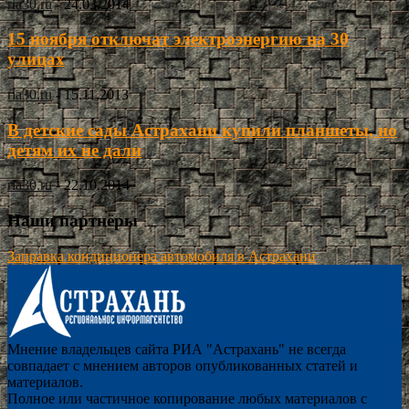
ria30.ru
-
24.03.2014
15 ноября отключат электроэнергию на 30
улицах
ria30.ru
-
15.11.2013
В детские сады Астрахани купили планшеты, но
детям их не дали
ria30.ru
-
22.10.2014
Наши партнёры
Заправка кондиционера автомобиля в Астрахани
Мнение владельцев сайта РИА "Астрахань" не всегда
совпадает с мнением авторов опубликованных статей и
материалов.
Полное или частичное копирование любых материалов с