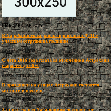
ВЫБОР РЕДАКТОРА
В Харабалинском районе произошло ДТП с
участием сотрудника полиции
ria30.ru
-
03.03.2013
С лета 2016 года плата за отопление в Астрахани
вырастет до 66%
ria30.ru
-
02.12.2015
В праздники на улицах Астрахани состоятся
митинги и шествия
ria30.ru
-
03.11.2013
За три года под Хабаровском достроят три