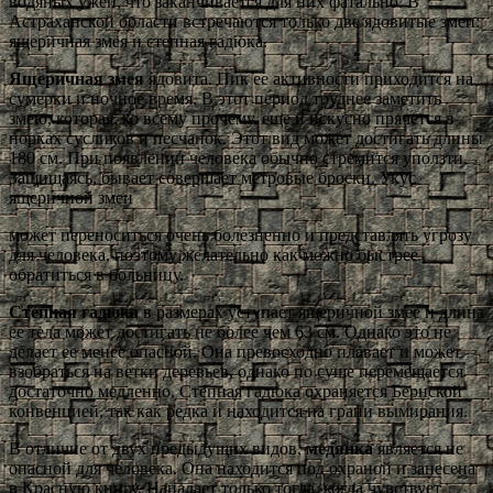
водяных ужей, что заканчивается для них фатально. В
Астраханской области встречаются только две ядовитые змеи:
ящеричная змея и степная гадюка.
Ящеричная змея
ядовита. Пик ее активности приходится на
сумерки и ночное время. В этот период труднее заметить
змею, которая, ко всему прочему, еще и искусно прячется в
норках сусликов и песчанок. Этот вид может достигать длины
180 см. При появлении человека обычно стремится уползти.
Защищаясь, бывает совершает метровые броски. Укус
ящеричной змеи
может переноситься очень болезненно и представлять угрозу
для человека, поэтому желательно как можно быстрее
обратиться в больницу.
Степная гадюка
в размерах уступает ящеричной змее и длина
ее тела может достигать не более чем 63 см. Однако это не
делает ее менее опасной. Она превосходно плавает и может
взобраться на ветки деревьев, однако по суше перемещается
достаточно медленно. Степная гадюка охраняется Бернской
конвенцией, так как редка и находится на грани вымирания.
В отличие от двух предыдущих видов,
медянка
является не
опасной для человека. Она находится под охраной и занесена
в Красную книгу. Нападает только тогда, когда чувствует