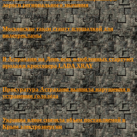
дороги регионального значения
ria30.ru
-
23.03.2015
Московские такси станут площадкой для
видеорекламы
ria30.ru
-
20.03.2014
В Астрахани на День всех влюбленных стартуют
продажи кроссовера LADA XRAY
ria30.ru
-
10.02.2016
Прокуратура Астрахани выявила нарушения в
устранении гололёда
ria30.ru
-
23.01.2014
Украина вдвое снизила объем поставляемой в
Крым электроэнергии