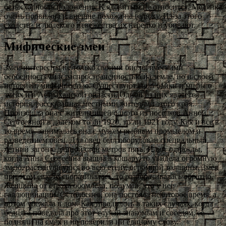
безысходность положения. К ядовитым не относится. Медянка
очень подвижна и внешне похожа на гадюку. Из-за этого
сходства и людского невежества их нередко и убивают.
Мифические змеи
Змеи интересны не только своими биологическими
особенностями и распространенностью на земле, но и своей
историей, мифичностью. Существуют свои байки и мифы о
змеях и в Астраханской области. Одной из них является
история, рассказанная местными жителями этого края.
Произошла она с жительницей одного из поселков Анной
Сергеевной в далеком то ли 1920, то ли 1921 году. Как и все в
то время, занималась она с мужем рыбным промыслом и
разведением овец. Для овец был оборудован специальный
летний загон с длиной стен метров пять. И вот однажды,
когда Анна Сергеевна вышла в кошару, то увидела огромную
змею, растянувшуюся во всю стену, огромной толщины. Змея
при этом еще то сворачивалась, то разворачивалась обратно.
Женщина от страха обомлела, подумав, что у нее
галлюцинации. Остолбенев, она постояла некоторое время, а
потом убежала в дом. Как и водилось в таких случаях, когда
бедняга поведала про этот случай знакомым и соседям, ее
подняли на смех и не поверили ни единому слову.