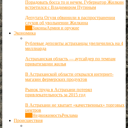
Порадовать босса то и нечем. Губернатор Жилкин
встретился с Владимиром Путиным
Депутата Огуля обвинили в распространении
слухов об увольнении Жилкина
Все
Законы
Армия и оружие
Экономика
Рублевые депозиты астраханцы увеличились на 4
миллиарда
Астраханская область — аутсайдер по темпам
приватизации жилья
В Астраханской области открылся интернет-
магазин фермерских продуктов
Рынок труда в Астрахани потерял
привлекательность за 2015 год
В Астрахани не хватает «качественных» торговых
центров
Все
Недвижимость
Реклама
Происшествия