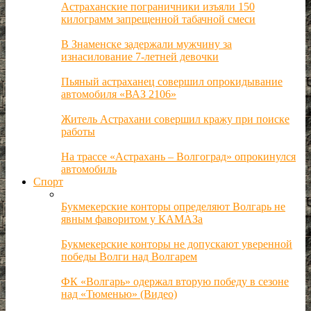
Астраханские пограничники изъяли 150
килограмм запрещенной табачной смеси
В Знаменске задержали мужчину за
изнасилование 7-летней девочки
Пьяный астраханец совершил опрокидывание
автомобиля «ВАЗ 2106»
Житель Астрахани совершил кражу при поиске
работы
На трассе «Астрахань – Волгоград» опрокинулся
автомобиль
Спорт
Букмекерские конторы определяют Волгарь не
явным фаворитом у КАМАЗа
Букмекерские конторы не допускают уверенной
победы Волги над Волгарем
ФК «Волгарь» одержал вторую победу в сезоне
над «Тюменью» (Видео)