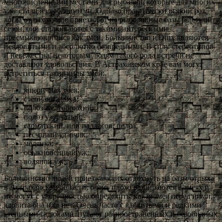
многочисленными местами для рыбалки, которые для многих
уже стали излюбленными. Однако практически всякий раз,
когда отдыхающие приезжают на рыболовные базы в летний
сезон, они сталкиваются с такими интересными
пресмыкающимися как змеи. Большинство из них являются
неядовитыми и абсолютно безвредными. В силу стереотипов
и невежества, некоторым людям такого рода встречи не
доставляют удовольствия. В Астраханском крае вам могут
встретиться такие виды змей:
ящеричная змея;
степная гадюка;
полоз желтобрюхий;
полоз узорчатый;
сарматский, или палласов, полоз;
песчаный удавчик;
медянка;
обыкновенный уж;
водяной уж.
Большинство людей приезжающих отдохнуть на базы отдыха
в Астраханской области, очень плохо разбираются в змеях и
не могут с уверенностью определить, какая змея перед ними,
ядовита она или нет. Очень часто с ядовитыми и редкими
степными гадюками путают распространенных и безобидных