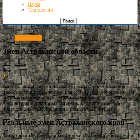
Наука
Технологии
РИА Астрахань
Публикации
Змеи Астраханской области
Публикации
Змеи Астраханской области
26.02.2015
306
0
Змеи являются едва ли не самым распространенным видом
пресмыкающихся на земном шаре. Ведь змеи обнаружены на
всех континентах и во всех частях света, за исключением
Антарктиды и некоторых островов, климат которых не
пригоден для существования в нем этих животных.
Реальные змеи Астраханского края
Астраханский край славится своими рыболовными базами и