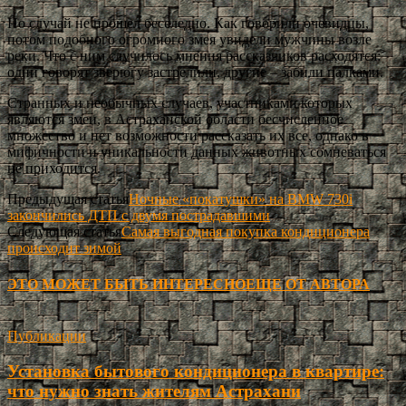
Но случай не прошел бесследно. Как говорили очевидцы,
потом подобного огромного змея увидели мужчины возле
реки. Что с ним случилось мнения рассказчиков расходятся:
одни говорят зверюгу застрелили, другие – забили палками.
Странных и необычных случаев, участниками которых
являются змеи, в Астраханской области бесчисленное
множество и нет возможности рассказать их все, однако в
мифичности и уникальности данных животных сомневаться
не приходится.
Предыдущая статья
Ночные «покатушки» на BMW 730i
закончились ДТП с двумя пострадавшими
Следующая статья
Самая выгодная покупка кондиционера
происходит зимой
ЭТО МОЖЕТ БЫТЬ ИНТЕРЕСНО
ЕЩЕ ОТ АВТОРА
Публикации
Установка бытового кондиционера в квартире:
что нужно знать жителям Астрахани