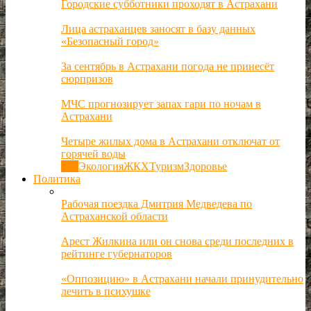
Городские субботники проходят в Астрахани
Лица астраханцев заносят в базу данных
«Безопасный город»
За сентябрь в Астрахани погода не принесёт
сюрпризов
МЧС прогнозирует запах гари по ночам в
Астрахани
Четыре жилых дома в Астрахани отключат от
горячей воды
Все
Экология
ЖКХ
Туризм
Здоровье
Политика
Рабочая поездка Дмитрия Медведева по
Астраханской области
Арест Жилкина или он снова среди последних в
рейтинге губернаторов
«Оппозицию» в Астрахани начали принудительно
лечить в психушке