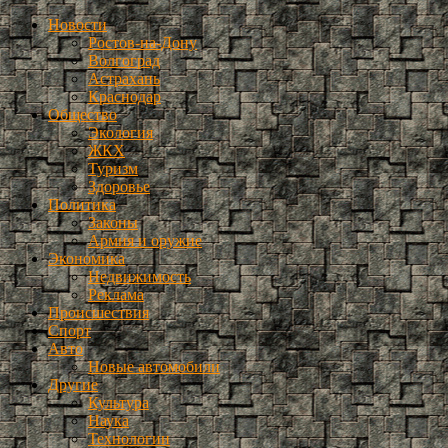
Новости
Ростов-на-Дону
Волгоград
Астрахань
Краснодар
Общество
Экология
ЖКХ
Туризм
Здоровье
Политика
Законы
Армия и оружие
Экономика
Недвижимость
Реклама
Происшествия
Спорт
Авто
Новые автомобили
Другие
Культура
Наука
Технологии