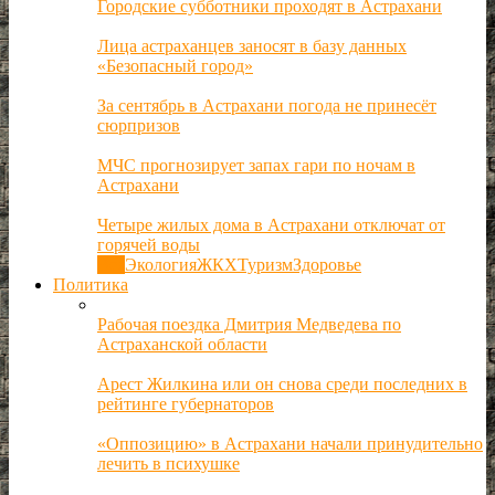
Городские субботники проходят в Астрахани
Лица астраханцев заносят в базу данных
«Безопасный город»
За сентябрь в Астрахани погода не принесёт
сюрпризов
МЧС прогнозирует запах гари по ночам в
Астрахани
Четыре жилых дома в Астрахани отключат от
горячей воды
Все
Экология
ЖКХ
Туризм
Здоровье
Политика
Рабочая поездка Дмитрия Медведева по
Астраханской области
Арест Жилкина или он снова среди последних в
рейтинге губернаторов
«Оппозицию» в Астрахани начали принудительно
лечить в психушке