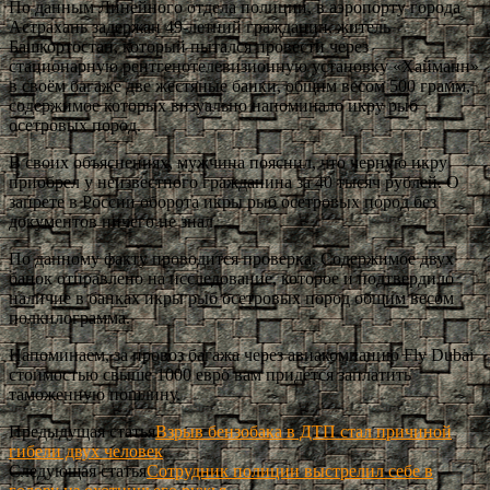
По данным Линейного отдела полиции, в аэропорту города
Астрахань задержан 49-летний гражданин, житель
Башкортостан, который пытался провести через
стационарную рентгенотелевизионную установку «Хайманн»
в своём багаже две жестяные банки, общим весом 500 грамм,
содержимое которых визуально напоминало икру рыб
осетровых пород.
В своих объяснениях, мужчина пояснил, что черную икру
приобрел у неизвестного гражданина за 40 тысяч рублей. О
запрете в России оборота икры рыб осетровых пород без
документов ничего не знал.
По данному факту проводится проверка. Содержимое двух
банок отправлено на исследование, которое и подтвердило
наличие в банках икры рыб осетровых пород общим весом
полкилограмма.
Напоминаем, за провоз багажа через авиакомпанию Fly Dubai
стоимостью свыше 1000 евро вам придется заплатить
таможенную пошлину.
Предыдущая статья
Взрыв бензобака в ДТП стал причиной
гибели двух человек
Следующая статья
Сотрудник полиции выстрелил себе в