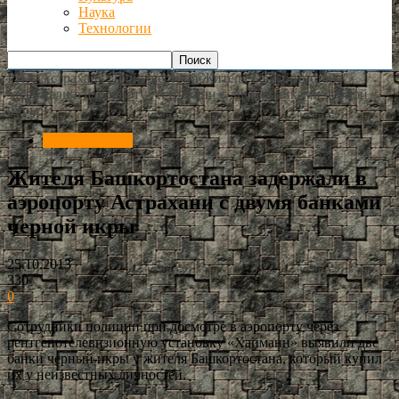
Наука
Технологии
РИА Астрахань
Происшествия
Жителя Башкортостана
задержали в аэропорту Астрахани с двумя банками черной
икры
Происшествия
Жителя Башкортостана задержали в
аэропорту Астрахани с двумя банками
черной икры
25.10.2013
330
0
Сотрудники полиции при досмотре в аэропорту через
рентгенотелевизионную установку «Хайманн» выявили две
банки черный икры у жителя Башкортостана, который купил
их у неизвестных личностей.