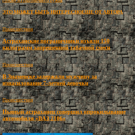
голову из охотничьего ружья
ЭТО МОЖЕТ БЫТЬ ИНТЕРЕСНО
ЕЩЕ ОТ АВТОРА
Происшествия
Астраханские пограничники изъяли 150
килограмм запрещенной табачной смеси
Происшествия
В Знаменске задержали мужчину за
изнасилование 7-летней девочки
Происшествия
Пьяный астраханец совершил опрокидывание
автомобиля «ВАЗ 2106»
- Реклама на сайте -