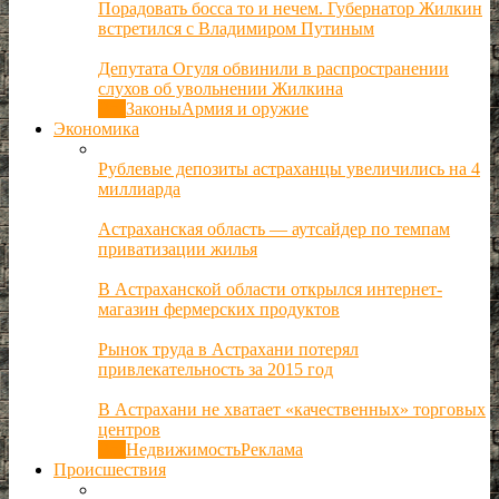
Порадовать босса то и нечем. Губернатор Жилкин
встретился с Владимиром Путиным
Депутата Огуля обвинили в распространении
слухов об увольнении Жилкина
Все
Законы
Армия и оружие
Экономика
Рублевые депозиты астраханцы увеличились на 4
миллиарда
Астраханская область — аутсайдер по темпам
приватизации жилья
В Астраханской области открылся интернет-
магазин фермерских продуктов
Рынок труда в Астрахани потерял
привлекательность за 2015 год
В Астрахани не хватает «качественных» торговых
центров
Все
Недвижимость
Реклама
Происшествия