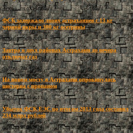
ria30.ru
-
11.02.2014
ФСБ задержало двоих астраханцев с 13 кг
черной икры и 300 кг осетрины
ria30.ru
-
05.05.2015
Завтра в двух районах Астрахани до вечера
отключат газ
ria30.ru
-
22.04.2015
На новом мосту в Астрахани опрокинулась
цистерна с пропаном
ria30.ru
-
09.12.2013
Убыток ФСК ЕЭС по итогам 2013 года составил
234 млрд рублей
ria30.ru
-
07.04.2014