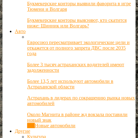
Букмекерские конторы выявили фаворита в игре
Тюмени и Волгаря
Букмекерские конторы выясняют, кто скатится
ниже: Шинник или Волгарь?
Авто
Евросоюз пересматривает экологические цели и
откажется от полного запрета ДВС после 2035
года
Более 3 тысяч астраханских водителей имеют
задолженности
Более 13,5 лет используют автомобили в
Астраханской области
Астрахань в лидерах по сокращению рынка новых
автомобилей
Около Магнита в районе жд вокзала поставили
новый знак
Все
Новые автомобили
Другие
Культура