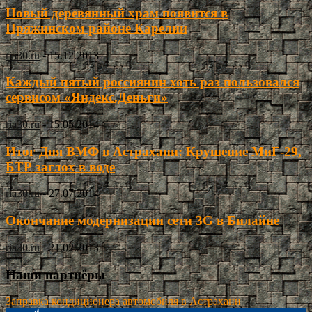
Новый деревянный храм появится в
Пряжинском районе Карелии
ria30.ru
-
15.12.2013
Каждый пятый россиянин хоть раз пользовался
сервисом «Яндекс.Деньги»
ria30.ru
-
15.05.2014
Итог Дня ВМФ в Астрахани: Крушение МиГ-29,
БТР заглох в воде
ria30.ru
-
27.07.2014
Окончание модернизации сети 3G в Билайне
ria30.ru
-
21.02.2013
Наши партнёры
Заправка кондиционера автомобиля в Астрахани