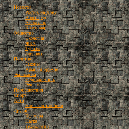
Новости
Ростов-на-Дону
Волгоград
Астрахань
Краснодар
Общество
Экология
ЖКХ
Туризм
Здоровье
Политика
Законы
Армия и оружие
Экономика
Недвижимость
Реклама
Происшествия
Спорт
Авто
Новые автомобили
Другие
Культура
Наука
Технологии