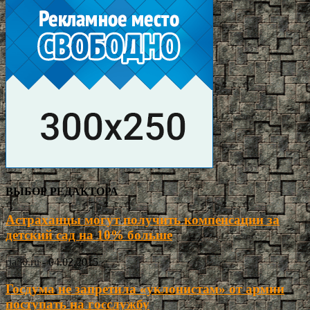
ВЫБОР РЕДАКТОРА
Астраханцы могут получить компенсации за
детский сад на 10% больше
ria30.ru
-
04.02.2015
Госдума не запретила «уклонистам» от армии
поступать на госслужбу