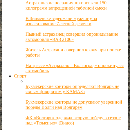
Астраханские пограничники изъяли 150
килограмм запрещенной табачной смеси
В Знаменске задержали мужчину за
изнасилование 7-летней девочки
Пьяный астраханец совершил опрокидывание
автомобиля «ВАЗ 2106»
Житель Астрахани совершил кражу при поиске
работы
На трассе «Астрахань – Волгоград» опрокинулся
автомобиль
Спорт
Букмекерские конторы определяют Волгарь не
явным фаворитом у КАМАЗа
Букмекерские конторы не допускают уверенной
победы Волги над Волгарем
ФК «Волгарь» одержал вторую победу в сезоне
над «Тюменью» (Видео)