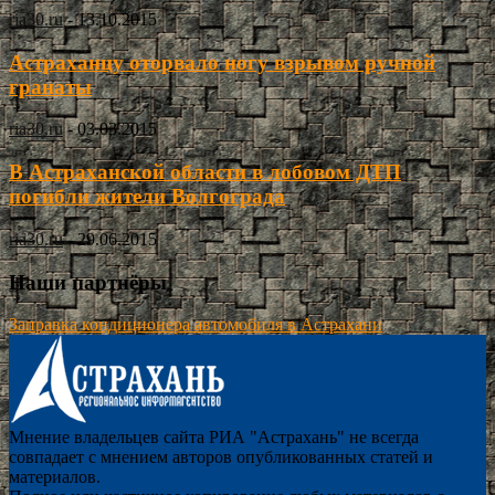
ria30.ru
-
13.10.2015
Астраханцу оторвало ногу взрывом ручной
гранаты
ria30.ru
-
03.03.2015
В Астраханской области в лобовом ДТП
погибли жители Волгограда
ria30.ru
-
29.06.2015
Наши партнёры
Заправка кондиционера автомобиля в Астрахани
Мнение владельцев сайта РИА "Астрахань" не всегда
совпадает с мнением авторов опубликованных статей и
материалов.