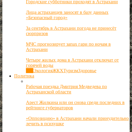
Городские субботники проходят в Астрахани
Лица астраханцев заносят в базу данных
«Безопасный город»
За сентябрь в Астрахани погода не принесёт
сюрпризов
МЧС прогнозирует запах гари по ночам в
Астрахани
Четыре жилых дома в Астрахани отключат от
горячей воды
Все
Экология
ЖКХ
Туризм
Здоровье
Политика
Рабочая поездка Дмитрия Медведева по
Астраханской области
Арест Жилкина или он снова среди последних в
рейтинге губернаторов
«Оппозицию» в Астрахани начали принудительно
лечить в психушке