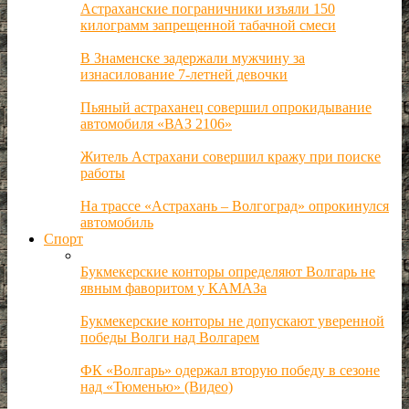
Астраханские пограничники изъяли 150
килограмм запрещенной табачной смеси
В Знаменске задержали мужчину за
изнасилование 7-летней девочки
Пьяный астраханец совершил опрокидывание
автомобиля «ВАЗ 2106»
Житель Астрахани совершил кражу при поиске
работы
На трассе «Астрахань – Волгоград» опрокинулся
автомобиль
Спорт
Букмекерские конторы определяют Волгарь не
явным фаворитом у КАМАЗа
Букмекерские конторы не допускают уверенной
победы Волги над Волгарем
ФК «Волгарь» одержал вторую победу в сезоне
над «Тюменью» (Видео)