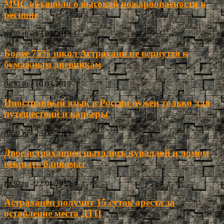
МЧС объявило о высокой пожароопасности в
регионе
ria30.ru
-
13.05.2013
Более 75% школ Астрахани не вернутся к
бумажным дневникам
ria30.ru
-
10.03.2015
Иностранный язык в России нужен только для
путешествий и карьеры
ria30.ru
-
28.07.2013
Двое астраханцев пытались кувалдой и ломом
вскрыть банкомат
ria30.ru
-
22.01.2015
Астраханец получит 15 суток ареста за
оставление места ДТП