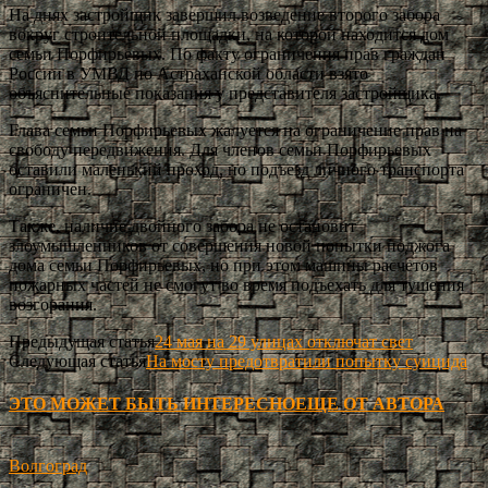
На днях застройщик завершил возведение второго забора
вокруг строительной площадки, на которой находится дом
семьи Порфирьевых. По факту ограничения прав граждан
России в УМВД по Астраханской области взято
объяснительные показания у представителя застройщика.
Глава семьи Порфирьевых жалуется на ограничение прав на
свободу передвижения. Для членов семьи Порфирьевых
оставили маленький проход, но подъезд личного транспорта
ограничен.
Также, наличие двойного забора не остановит
злоумышленников от совершения новой попытки поджога
дома семьи Порфирьевых, но при этом машины расчетов
пожарных частей не смогут во время подъехать для тушения
возгорания.
Предыдущая статья
24 мая на 29 улицах отключат свет
Следующая статья
На мосту предотвратили попытку суицида
ЭТО МОЖЕТ БЫТЬ ИНТЕРЕСНО
ЕЩЕ ОТ АВТОРА
Волгоград