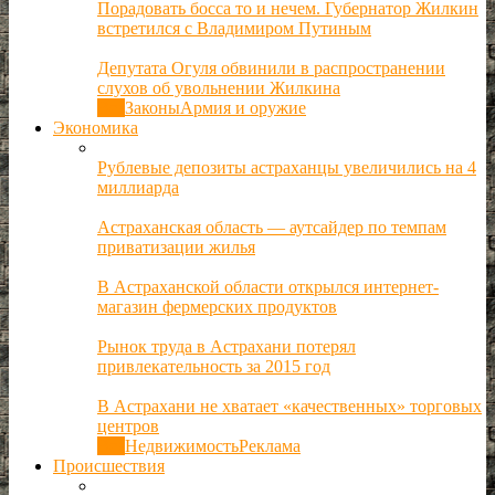
Порадовать босса то и нечем. Губернатор Жилкин
встретился с Владимиром Путиным
Депутата Огуля обвинили в распространении
слухов об увольнении Жилкина
Все
Законы
Армия и оружие
Экономика
Рублевые депозиты астраханцы увеличились на 4
миллиарда
Астраханская область — аутсайдер по темпам
приватизации жилья
В Астраханской области открылся интернет-
магазин фермерских продуктов
Рынок труда в Астрахани потерял
привлекательность за 2015 год
В Астрахани не хватает «качественных» торговых
центров
Все
Недвижимость
Реклама
Происшествия