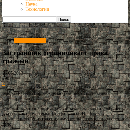
Наука
Технологии
РИА Астрахань
Фоторепортажи
Застройщик ограничивает
права граждан
Фоторепортажи
Застройщик ограничивает права
граждан
26.05.2013
298
0
Продолжается спор между застройщиком и семьей
Порфирьевых.
Напомним, что в конце апреля и начале мая были совершены
два поджога дома семьи Порфирьевых. По факту
умышленного уничтожения имущества возбуждено уголовное
дело.