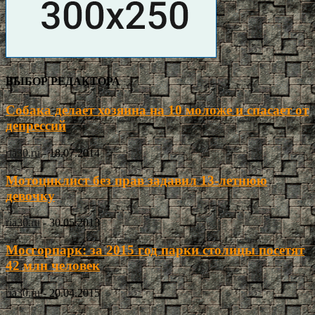
ВЫБОР РЕДАКТОРА
Собака делает хозяина на 10 моложе и спасает от
депрессий
ria30.ru
-
18.07.2014
Мотоциклист без прав задавил 13-летнюю
девочку
ria30.ru
-
30.05.2013
Мосгорпарк: за 2015 год парки столицы посетят
42 млн человек
ria30.ru
-
20.04.2015