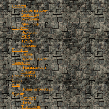
Новости
Ростов-на-Дону
Волгоград
Астрахань
Краснодар
Общество
Экология
ЖКХ
Туризм
Здоровье
Политика
Законы
Армия и оружие
Экономика
Недвижимость
Реклама
Происшествия
Спорт
Авто
Новые автомобили
Другие
Культура
Наука
Технологии