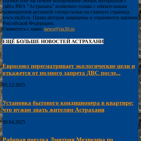
Полное или частичное копирование любых материалов с
сайта РИА "Астрахань" возможно только с обязательным
размещением активной гиперссылки на главную страницу
www.ria30.ru. Права авторов защищены и охраняются законом
Российской Федерации.
Свяжитесь с нами:
news@ria30.ru
ЕЩЁ БОЛЬШЕ НОВОСТЕЙ АСТРАХАНИ
Евросоюз пересматривает экологические цели и
откажется от полного запрета ДВС после...
05.12.2025
Установка бытового кондиционера в квартире:
что нужно знать жителям Астрахани
09.04.2025
Рабочая поездка Дмитрия Медведева по