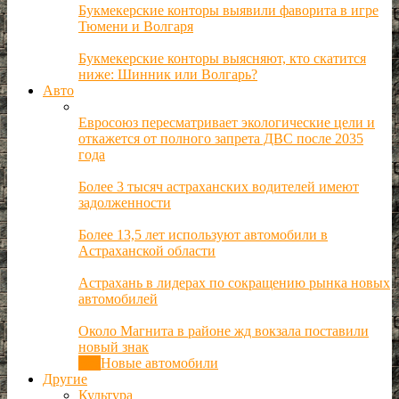
Букмекерские конторы выявили фаворита в игре
Тюмени и Волгаря
Букмекерские конторы выясняют, кто скатится
ниже: Шинник или Волгарь?
Авто
Евросоюз пересматривает экологические цели и
откажется от полного запрета ДВС после 2035
года
Более 3 тысяч астраханских водителей имеют
задолженности
Более 13,5 лет используют автомобили в
Астраханской области
Астрахань в лидерах по сокращению рынка новых
автомобилей
Около Магнита в районе жд вокзала поставили
новый знак
Все
Новые автомобили
Другие
Культура