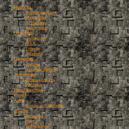
Новости
Ростов-на-Дону
Волгоград
Астрахань
Краснодар
Общество
Экология
ЖКХ
Туризм
Здоровье
Политика
Законы
Армия и оружие
Экономика
Недвижимость
Реклама
Происшествия
Спорт
Авто
Новые автомобили
Другие
Культура
Наука
Технологии