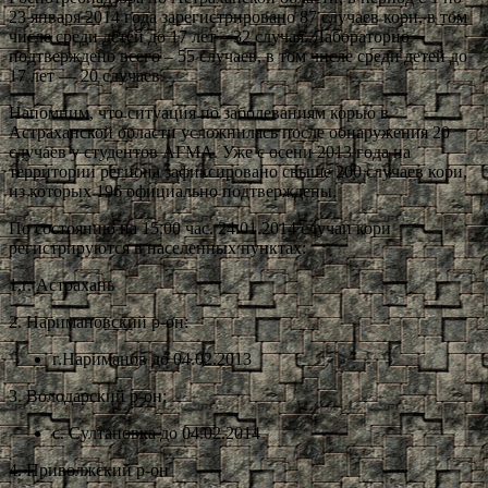
23 января 2014 года зарегистрировано 87 случаев кори, в том
числе среди детей до 17 лет – 32 случая. Лабораторно
подтверждено всего – 55 случаев, в том числе среди детей до
17 лет — 20 случаев.
Напомним, что ситуация по заболеваниям корью в
Астраханской области усложнилась после обнаружения 20
случаев у студентов АГМА. Уже с осени 2013 года на
территории региона зафиксировано свыше 200 случаев кори,
из которых 196 официально подтверждены.
По состоянию на 15.00 час. 24.01.2014 случаи кори
регистрируются в населенных пунктах:
1.г. Астрахань
2. Наримановский р-он:
г.Нариманов до 04.02.2013
3. Володарский р-он:
с. Султановка до 04.02.2014
4. Приволжский р-он