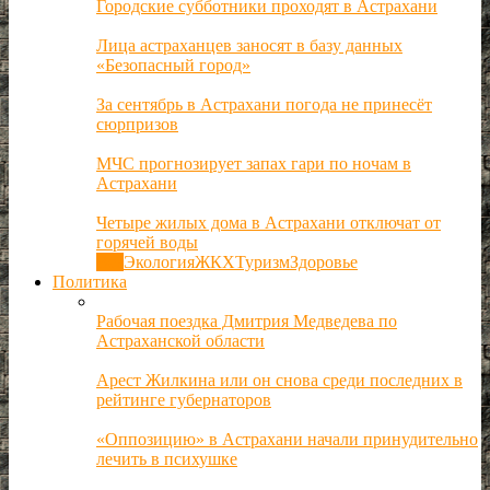
Городские субботники проходят в Астрахани
Лица астраханцев заносят в базу данных
«Безопасный город»
За сентябрь в Астрахани погода не принесёт
сюрпризов
МЧС прогнозирует запах гари по ночам в
Астрахани
Четыре жилых дома в Астрахани отключат от
горячей воды
Все
Экология
ЖКХ
Туризм
Здоровье
Политика
Рабочая поездка Дмитрия Медведева по
Астраханской области
Арест Жилкина или он снова среди последних в
рейтинге губернаторов
«Оппозицию» в Астрахани начали принудительно
лечить в психушке