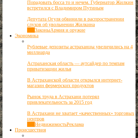
Порадовать босса то и нечем. Губернатор Жилкин
встретился с Владимиром Путиным
Депутата Огуля обвинили в распространении
слухов об увольнении Жилкина
Все
Законы
Армия и оружие
Экономика
Рублевые депозиты астраханцы увеличились на 4
миллиарда
Астраханская область — аутсайдер по темпам
приватизации жилья
В Астраханской области открылся интернет-
магазин фермерских продуктов
Рынок труда в Астрахани потерял
привлекательность за 2015 год
В Астрахани не хватает «качественных» торговых
центров
Все
Недвижимость
Реклама
Происшествия