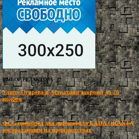
ВЫБОР РЕДАКТОРА
Улицу Огарёва в Астрахани закроют до 20
ноября
ria30.ru
-
13.10.2014
ФСС приобрел два автомобиля LADA GRANTA
пострадавшим на производствах