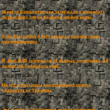
ria30.ru
-
19.06.2014
Жителя Башкортостана задержали в аэропорту
Астрахани с двумя банками черной икры
ria30.ru
-
25.10.2013
Sony Playstation 4 бьёт рекорды продаж своих
предшественниц
ria30.ru
-
19.04.2014
В День ВДВ задержали 24 пьяных десантника, 14
водителей с одной погоней
ria30.ru
-
05.08.2013
Не все астраханцы поддерживают приезд
«Беркута» из Украины
ria30.ru
-
27.02.2014
Экс-министр Лукьяненко хотела домашний