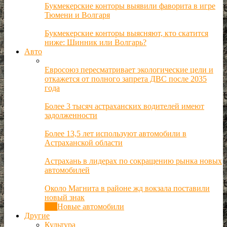
Букмекерские конторы выявили фаворита в игре
Тюмени и Волгаря
Букмекерские конторы выясняют, кто скатится
ниже: Шинник или Волгарь?
Авто
Евросоюз пересматривает экологические цели и
откажется от полного запрета ДВС после 2035
года
Более 3 тысяч астраханских водителей имеют
задолженности
Более 13,5 лет используют автомобили в
Астраханской области
Астрахань в лидерах по сокращению рынка новых
автомобилей
Около Магнита в районе жд вокзала поставили
новый знак
Все
Новые автомобили
Другие
Культура