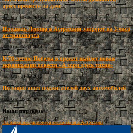
арест провести на даче
ria30.ru
-
08.06.2015
Площадь Ленина в Астрахани закроют на 3 часа
от транспорта
ria30.ru
-
04.01.2014
К 70-летию Победы в прокат выйдет новая
экранизации повести «А зори здесь тихие»
ria30.ru
-
01.02.2015
Полиция ищет поджигателей двух автомобилей
ria30.ru
-
22.05.2013
Наши партнёры
Заправка кондиционера автомобиля в Астрахани