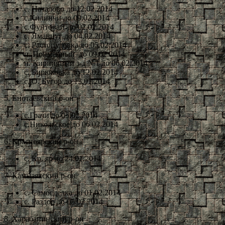
с. Началово до 12.02.2014
с.Килинчи до 09.02.2014
с.Фунтова 1 до 02.02.2014
с. Яманцуг до 04.02.2014
с. Растопуловка до 05.02.2014
п. Пойменный до 09.02.2014
п. Кирпичный з-д №1 до 06.02.2014
с. Бирюковка до 12.02.2014
с. О. Бугор до 13.01.2014
5. Енотаевский р-он
с.Грачи до 05.02.2014
с.Никольское до 06.02.2014
6. Красноярский р-он
с. Кр. яр до 24.01.2014
7. Камызякский р-он
с. Самосделка до 01.02.2014
с. Раздор до 05.02.2014
8. Харабанинский р-он