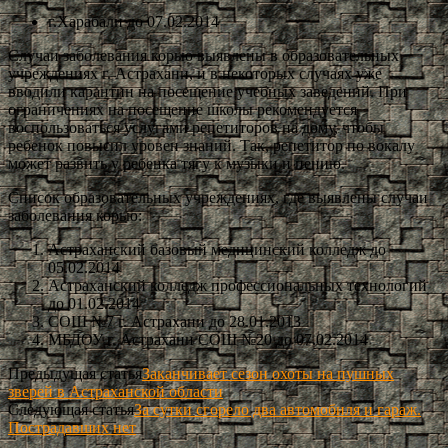
г.Харабали до 07.02.2014
Случаи заболевания корью выявлены в образовательных
учреждениях г. Астрахани, и в некоторых случаях уже
вводили карантин на посещение учебных заведений. При
ограничениях на посещение школы рекомендуется
воспользоваться услугами репетиторов на дому, чтобы
ребенок повысил уровен знаний. Так, репетитор по вокалу
может развить у ребенка тягу к музыки и пению.
Список образовательных учреждениях, где выявлены случаи
заболевания корью:
Астраханский базовый медицинский колледж до
05.02.2014
Астраханский колледж профессиональных технологий
до 01.02.2014
СОШ №7 г. Астрахани до 28.01.2013
МБДОУ г. Астрахани СОШ №20 до 07.02.2014
Предыдущая статья
Заканчивает сезон охоты на пушных
зверей в Астраханской области
Следующая статья
За сутки сгорело два автомобиля и гараж.
Пострадавших нет