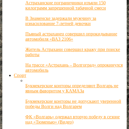
Астраханские пограничники изъяли 150
килограмм запрещенной табачной смеси
В Знаменске задержали мужчину за
изнасилование 7-летней девочки
Пьяный астраханец совершил опрокидывание
автомобиля «ВАЗ 2106»
Житель Астрахани совершил кражу при поиске
работы
На трассе «Астрахань – Волгоград» опрокинулся
автомобиль
Спорт
Букмекерские конторы определяют Волгарь не
явным фаворитом у КАМАЗа
Букмекерские конторы не допускают уверенной
победы Волги над Волгарем
ФК «Волгарь» одержал вторую победу в сезоне
над «Тюменью» (Видео)