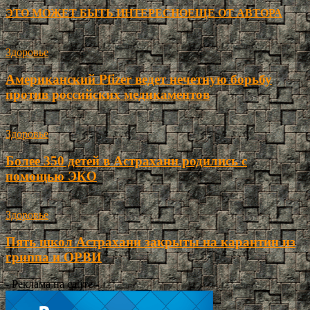
ЭТО МОЖЕТ БЫТЬ ИНТЕРЕСНО
ЕЩЕ ОТ АВТОРА
Здоровье
Американский Pfizer ведет нечетную борьбу
против российских медикаментов
Здоровье
Более 350 детей в Астрахани родились с
помощью ЭКО
Здоровье
Пять школ Астрахани закрыты на карантин из
гриппа и ОРВИ
- Реклама на сайте -