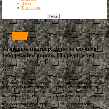
Наука
Технологии
РИА Астрахань
Здоровье
За январь подтверждено 55 случаев
заболевания корью, 20 среди детей
Общество
Здоровье
За январь подтверждено 55 случаев
заболевания корью, 20 среди детей
25.01.2014
295
0
В начала 2014 года на территории Астраханской области уже
лабораторно подтверждено 55 случаев заболевания корью,
среди которых 20 случаев – дети до 17 лет. Инфекция
выявлена в 18 населенных пунктах и 4 учебных заведениях.
Как сообщили ИА «Астрахань-Онлайн» в управлении
Роспотребнадзора по Астраханской области, в период с 1 по