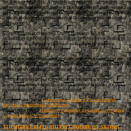
По данным УМВД по Астраханской области, задержание 38-
летнего мужчины произошло в 11 часов при попытке выноса
трех бутылок водки и коробки сока, общей стоимостью более
2 тысяч рублей, из супермаркета в Трусовском районе города
Астрахань.
Задержанного доставили в Отдел полиции №3 для
дальнейшего разбирательства. После установления личности
выяснили, что он ранее судимый за кражу и незаконное
хранение наркотических средств.
По факту кражи полицейские возбудили уголовное дело по
ч.1 ст.158 УК РФ. Вместо неудавшегося застолья астраханцу
вновь грозит лишение свободы на срок до 2 лет.
В Астрахани не редки случаи, когда пытаются путём
демонтажа металлоконструкций осуществить кражу и сдать
похищенное имущество на металлолом.
Предыдущая статья
С середины декабря в России начнут
продавать смартфон «YotaPhone»
Следующая статья
Угнанную иномарку из Санкт-Петербурга
задержали под Астраханью
ЭТО МОЖЕТ БЫТЬ ИНТЕРЕСНО
ЕЩЕ ОТ АВТОРА