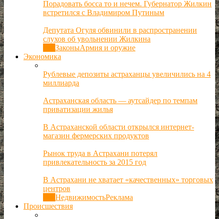
Порадовать босса то и нечем. Губернатор Жилкин
встретился с Владимиром Путиным
Депутата Огуля обвинили в распространении
слухов об увольнении Жилкина
Все
Законы
Армия и оружие
Экономика
Рублевые депозиты астраханцы увеличились на 4
миллиарда
Астраханская область — аутсайдер по темпам
приватизации жилья
В Астраханской области открылся интернет-
магазин фермерских продуктов
Рынок труда в Астрахани потерял
привлекательность за 2015 год
В Астрахани не хватает «качественных» торговых
центров
Все
Недвижимость
Реклама
Происшествия