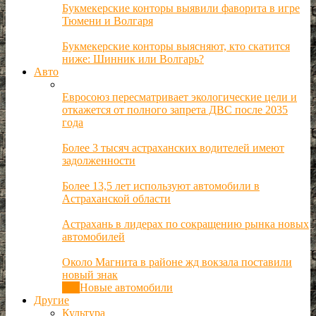
Букмекерские конторы выявили фаворита в игре
Тюмени и Волгаря
Букмекерские конторы выясняют, кто скатится
ниже: Шинник или Волгарь?
Авто
Евросоюз пересматривает экологические цели и
откажется от полного запрета ДВС после 2035
года
Более 3 тысяч астраханских водителей имеют
задолженности
Более 13,5 лет используют автомобили в
Астраханской области
Астрахань в лидерах по сокращению рынка новых
автомобилей
Около Магнита в районе жд вокзала поставили
новый знак
Все
Новые автомобили
Другие
Культура