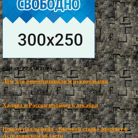
ВЫБОР РЕДАКТОРА
Дом для ремесленников и рукодельниц
ria30.ru
-
09.04.2013
Халява в России пройдет 6 декабря
ria30.ru
-
01.11.2013
Новый ралли-рейд «Великая степь» пройдет в
Астраханской области