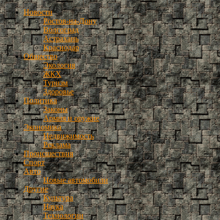
Новости
Ростов-на-Дону
Волгоград
Астрахань
Краснодар
Общество
Экология
ЖКХ
Туризм
Здоровье
Политика
Законы
Армия и оружие
Экономика
Недвижимость
Реклама
Происшествия
Спорт
Авто
Новые автомобили
Другие
Культура
Наука
Технологии