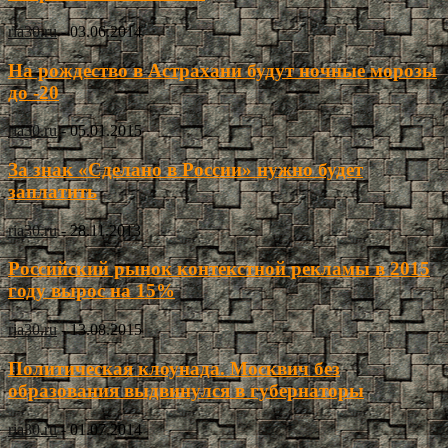
ria30.ru
-
03.06.2014
На рождество в Астрахани будут ночные морозы
до -20
ria30.ru
-
05.01.2015
За знак «Сделано в России» нужно будет
заплатить
ria30.ru
-
28.11.2013
Российский рынок контекстной рекламы в 2015
году вырос на 15%
ria30.ru
-
13.08.2015
Политическая клоунада. Москвич без
образования выдвинулся в губернаторы
ria30.ru
-
01.07.2014