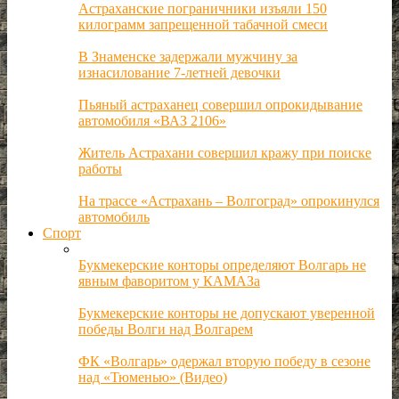
Астраханские пограничники изъяли 150
килограмм запрещенной табачной смеси
В Знаменске задержали мужчину за
изнасилование 7-летней девочки
Пьяный астраханец совершил опрокидывание
автомобиля «ВАЗ 2106»
Житель Астрахани совершил кражу при поиске
работы
На трассе «Астрахань – Волгоград» опрокинулся
автомобиль
Спорт
Букмекерские конторы определяют Волгарь не
явным фаворитом у КАМАЗа
Букмекерские конторы не допускают уверенной
победы Волги над Волгарем
ФК «Волгарь» одержал вторую победу в сезоне
над «Тюменью» (Видео)