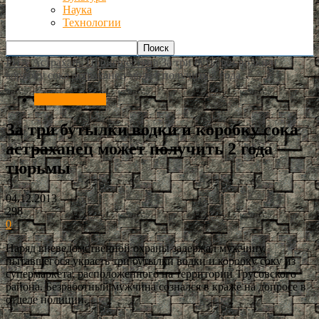
Наука
Технологии
РИА Астрахань
Происшествия
За три бутылки водки и
коробку сока астраханец может получить 2 года...
Происшествия
За три бутылки водки и коробку сока
астраханец может получить 2 года
тюрьмы
04.12.2013
298
0
Наряд вневедомственной охраны задержал мужчину,
пытавшегося украсть три бутылки водки и коробку соку из
супермаркета, расположенного на территории Трусовского
района. Безработный мужчина сознался в краже на допросе в
отделе полиции.