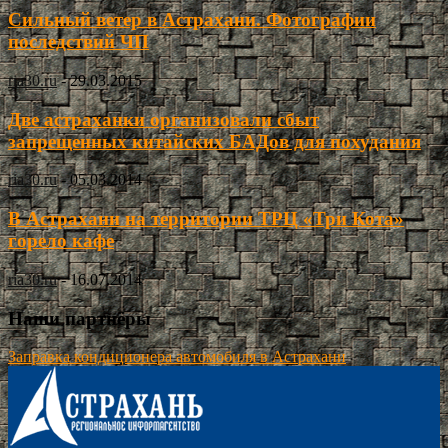
Сильный ветер в Астрахани. Фотографии
последствий ЧП
ria30.ru
-
29.03.2015
Две астраханки организовали сбыт
запрещенных китайских БАДов для похудания
ria30.ru
-
05.03.2014
В Астрахани на территории ТРЦ «Три Кота»
горело кафе
ria30.ru
-
16.07.2014
Наши партнёры
Заправка кондиционера автомобиля в Астрахани