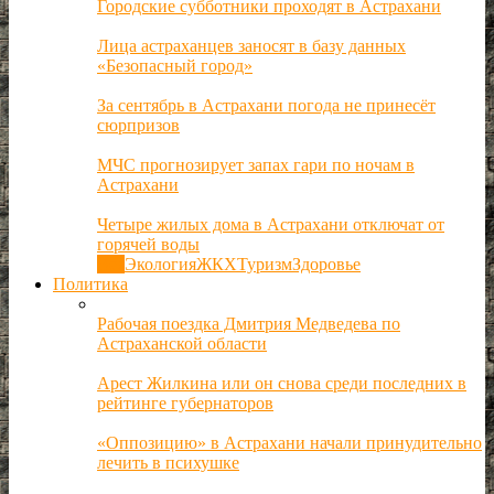
Городские субботники проходят в Астрахани
Лица астраханцев заносят в базу данных
«Безопасный город»
За сентябрь в Астрахани погода не принесёт
сюрпризов
МЧС прогнозирует запах гари по ночам в
Астрахани
Четыре жилых дома в Астрахани отключат от
горячей воды
Все
Экология
ЖКХ
Туризм
Здоровье
Политика
Рабочая поездка Дмитрия Медведева по
Астраханской области
Арест Жилкина или он снова среди последних в
рейтинге губернаторов
«Оппозицию» в Астрахани начали принудительно
лечить в психушке