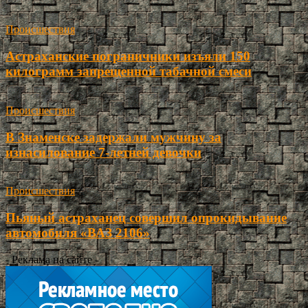
Происшествия
Астраханские пограничники изъяли 150
килограмм запрещенной табачной смеси
Происшествия
В Знаменске задержали мужчину за
изнасилование 7-летней девочки
Происшествия
Пьяный астраханец совершил опрокидывание
автомобиля «ВАЗ 2106»
- Реклама на сайте -