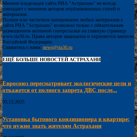
Мнение владельцев сайта РИА "Астрахань" не всегда
совпадает с мнением авторов опубликованных статей и
материалов.
Полное или частичное копирование любых материалов с
сайта РИА "Астрахань" возможно только с обязательным
размещением активной гиперссылки на главную страницу
www.ria30.ru. Права авторов защищены и охраняются законом
Российской Федерации.
Свяжитесь с нами:
news@ria30.ru
ЕЩЁ БОЛЬШЕ НОВОСТЕЙ АСТРАХАНИ
Евросоюз пересматривает экологические цели и
откажется от полного запрета ДВС после...
05.12.2025
Установка бытового кондиционера в квартире:
что нужно знать жителям Астрахани