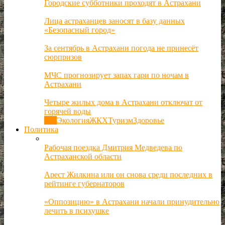
Городские субботники проходят в Астрахани
Лица астраханцев заносят в базу данных
«Безопасный город»
За сентябрь в Астрахани погода не принесёт
сюрпризов
МЧС прогнозирует запах гари по ночам в
Астрахани
Четыре жилых дома в Астрахани отключат от
горячей воды
Все
Экология
ЖКХ
Туризм
Здоровье
Политика
Рабочая поездка Дмитрия Медведева по
Астраханской области
Арест Жилкина или он снова среди последних в
рейтинге губернаторов
«Оппозицию» в Астрахани начали принудительно
лечить в психушке