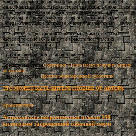
Ещё два случая произошли ночью в Ленинском районе. На
улице Маркина в 3 часа ночи сгорел автомобиль Форд Сиера.
Площадь повреждений почти 4 кв.м. Также на улице
Яблочкова в 4 часа 35 минут загорелся автомобиль Opel
Omega. У иномарки пострадал кузов площадью около 1 кв.м.
Все пожары были ликвидированы расчетами пожарных
частей в течение 10-12 минут с момента поступления
сообщения о возгорании.
Причины возгорания устанавливаются.
Предыдущая статья
Соратники Шеина могут получить штраф
за шествие
Следующая статья
Прошел общегородской субботник
ЭТО МОЖЕТ БЫТЬ ИНТЕРЕСНО
ЕЩЕ ОТ АВТОРА
Происшествия
Астраханские пограничники изъяли 150
килограмм запрещенной табачной смеси