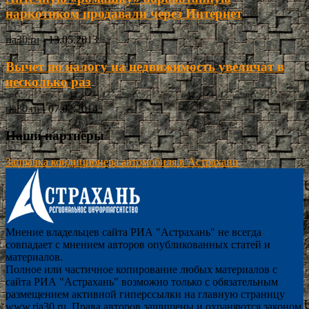
наркотиком продавали через Интернет
ria30.ru
-
13.05.2013
Вычет по налогу на недвижимость увеличат в
несколько раз
ria30.ru
-
07.02.2014
Наши партнёры
Заправка кондиционера автомобиля в Астрахани
Мнение владельцев сайта РИА "Астрахань" не всегда
совпадает с мнением авторов опубликованных статей и
материалов.
Полное или частичное копирование любых материалов с
сайта РИА "Астрахань" возможно только с обязательным
размещением активной гиперссылки на главную страницу
www.ria30.ru. Права авторов защищены и охраняются законом