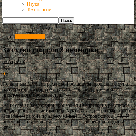
Наука
Технологии
РИА Астрахань
Происшествия
За сутки сгорели 3 иномарки
Происшествия
За сутки сгорели 3 иномарки
20.04.2013
290
0
По данным МЧС Астраханской области за прошедшие сутки
на территории города Астрахань сгорели 3 автомобиля
иностранного производства.
Один случай возгорания произошел 19 апреля и в результате
пожара пострадал автомобиль Mazda CX-7, расположенный в
Советском районе по адресу улица Н. Островского, д.148. У
иномарки поврежден моторный отсек, общей площадью 2
кв.м.