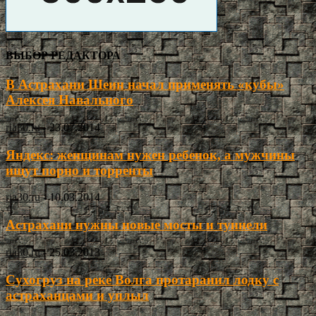
ВЫБОР РЕДАКТОРА
В Астрахани Шеин начал применять «кубы»
Алексея Навального
ria30.ru
-
23.07.2014
Яндекс: женщинам нужен ребенок, а мужчины
ищут порно и торренты
ria30.ru
-
10.03.2014
Астрахани нужны новые мосты и туннели
ria30.ru
-
25.03.2013
Сухогруз на реке Волга протаранил лодку с
астраханцами и уплыл