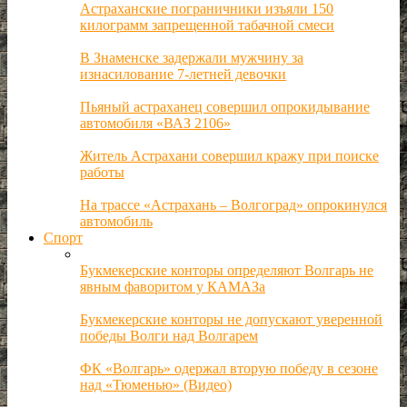
Астраханские пограничники изъяли 150
килограмм запрещенной табачной смеси
В Знаменске задержали мужчину за
изнасилование 7-летней девочки
Пьяный астраханец совершил опрокидывание
автомобиля «ВАЗ 2106»
Житель Астрахани совершил кражу при поиске
работы
На трассе «Астрахань – Волгоград» опрокинулся
автомобиль
Спорт
Букмекерские конторы определяют Волгарь не
явным фаворитом у КАМАЗа
Букмекерские конторы не допускают уверенной
победы Волги над Волгарем
ФК «Волгарь» одержал вторую победу в сезоне
над «Тюменью» (Видео)