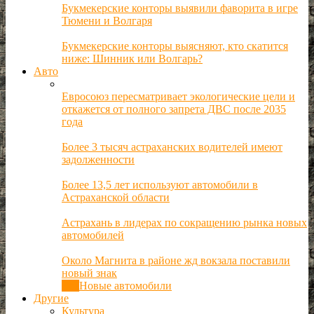
Букмекерские конторы выявили фаворита в игре
Тюмени и Волгаря
Букмекерские конторы выясняют, кто скатится
ниже: Шинник или Волгарь?
Авто
Евросоюз пересматривает экологические цели и
откажется от полного запрета ДВС после 2035
года
Более 3 тысяч астраханских водителей имеют
задолженности
Более 13,5 лет используют автомобили в
Астраханской области
Астрахань в лидерах по сокращению рынка новых
автомобилей
Около Магнита в районе жд вокзала поставили
новый знак
Все
Новые автомобили
Другие
Культура