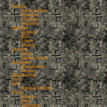
Новости
Ростов-на-Дону
Волгоград
Астрахань
Краснодар
Общество
Экология
ЖКХ
Туризм
Здоровье
Политика
Законы
Армия и оружие
Экономика
Недвижимость
Реклама
Происшествия
Спорт
Авто
Новые автомобили
Другие
Культура
Наука
Технологии