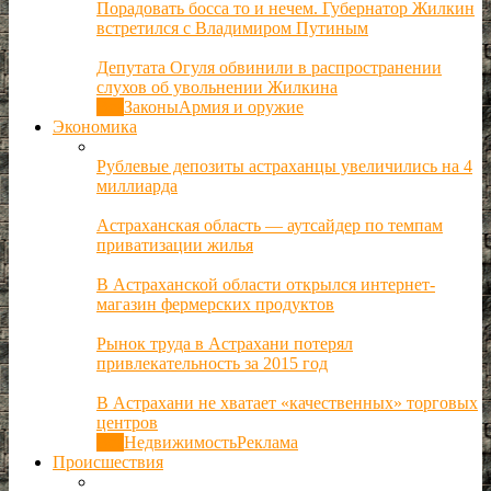
Порадовать босса то и нечем. Губернатор Жилкин
встретился с Владимиром Путиным
Депутата Огуля обвинили в распространении
слухов об увольнении Жилкина
Все
Законы
Армия и оружие
Экономика
Рублевые депозиты астраханцы увеличились на 4
миллиарда
Астраханская область — аутсайдер по темпам
приватизации жилья
В Астраханской области открылся интернет-
магазин фермерских продуктов
Рынок труда в Астрахани потерял
привлекательность за 2015 год
В Астрахани не хватает «качественных» торговых
центров
Все
Недвижимость
Реклама
Происшествия