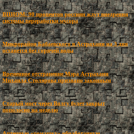
ria30.ru
-
20.10.2014
ВЦИОМ: 90 процентов россиян ждут внедрения
системы переработки мусора
ria30.ru
-
10.12.2013
Микрорайон Бабаевского в Астрахани на 3 дня
останется без горячей воды
ria30.ru
-
15.04.2014
Временное отстранение Мэра Астрахани
Михаила Столярова признано законным
ria30.ru
-
22.01.2014
Старый мост через Волгу будет закрыт
пополосно на неделю
ria30.ru
-
12.04.2013
Аптечную «ромашку» обработанную