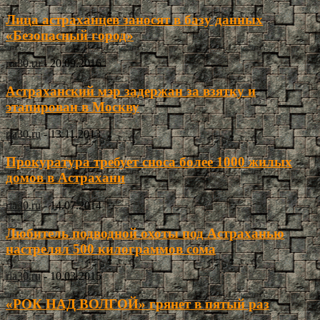
Лица астраханцев заносят в базу данных
«Безопасный город»
ria30.ru
-
20.09.2016
Астраханский мэр задержан за взятку и
этапирован в Москву
ria30.ru
-
13.11.2013
Прокуратура требует сноса более 1000 жилых
домов в Астрахани
ria30.ru
-
14.07.2014
Любитель подводной охоты под Астраханью
настрелял 500 килограммов сома
ria30.ru
-
10.03.2015
«РОК НАД ВОЛГОЙ» грянет в пятый раз