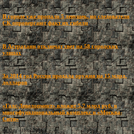
ria30.ru
-
05.06.2013
В городе уже пропало 5 девушек, но следователи
СК опровергают факт их гибели
ria30.ru
-
02.08.2013
В Астрахани отключат свет на 58 городских
улицах
ria30.ru
-
02.04.2014
За 2014 год Россия продала оружия на 15 млрд.
долларов
ria30.ru
-
17.03.2015
«Галс-Девелопмент» вложит 5,7 млрд руб. в
многофункциональный комплекс в «Москва-
Сити»
ria30.ru
-
31.07.2014