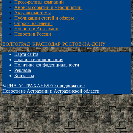
Пресс-релизы компаний
Анонсы событий и мероприятий
Актуальные темы
Публикации статей и обзоры
Опросы населения
Новости в Астрахани
Новости в России
ВОЛГОГРАД
,
КРАСНОДАР
,
РОСТОВ-НА-ДОНУ
Карта сайта
Правила использования
Политика конфиденциальности
Реклама
Контакты
©
РИА АСТРАХАНЬ
SEO продвижение
Новости из Астрахани и Астраханской области