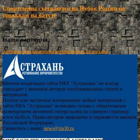
Спортсмены съезжаются на Кубок России по
прыжкам на батуте
ria30.ru
-
25.04.2013
Наши партнёры
Заправка кондиционера автомобиля в Астрахани
Мнение владельцев сайта РИА "Астрахань" не всегда
совпадает с мнением авторов опубликованных статей и
материалов.
Полное или частичное копирование любых материалов с
сайта РИА "Астрахань" возможно только с обязательным
размещением активной гиперссылки на главную страницу
www.ria30.ru. Права авторов защищены и охраняются законом
Российской Федерации.
Свяжитесь с нами:
news@ria30.ru