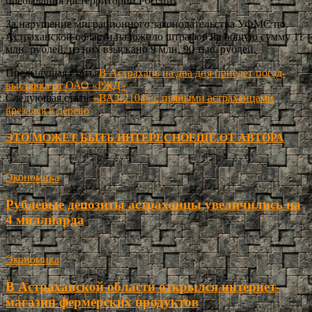
пребывания на территории России.
За нарушение миграционного законодательства УФМС по
Астраханской области наложило штрафов на общую сумму 11
млн. рублей, из них взыскано 9 млн. 90 тыс. рублей.
Предыдущая статья
В Астрахань на два дня приедет поезд-
выставка от ОАО «РЖД»
Следующая статья
«ВАЗ-2104» с пьяными астраханцами
врезался в дерево
ЭТО МОЖЕТ БЫТЬ ИНТЕРЕСНО
ЕЩЕ ОТ АВТОРА
Экономика
Рублевые депозиты астраханцы увеличились на
4 миллиарда
Экономика
В Астраханской области открылся интернет-
магазин фермерских продуктов