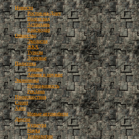
Новости
Ростов-на-Дону
Волгоград
Астрахань
Краснодар
Общество
Экология
ЖКХ
Туризм
Здоровье
Политика
Законы
Армия и оружие
Экономика
Недвижимость
Реклама
Происшествия
Спорт
Авто
Новые автомобили
Другие
Культура
Наука
Технологии