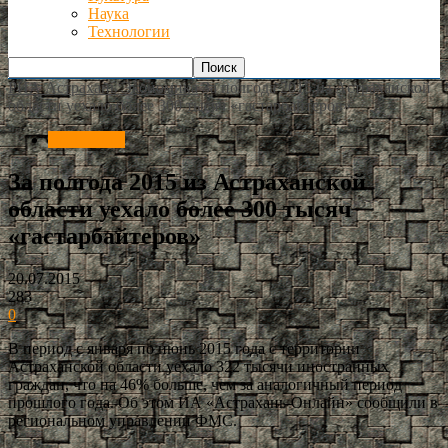
Наука
Технологии
РИА Астрахань
Экономика
За полгода 2015 из Астраханской
области уехало более 300 тысяч «гастарбайтеров»
Экономика
За полгода 2015 из Астраханской
области уехало более 300 тысяч
«гастарбайтеров»
20.07.2015
283
0
В период с января по июнь 2015 года с территории
Астраханской области уехало 322 тысячи иностранных
граждан, что на 46% больше, чем за аналогичный период
прошлого года. Об этом ИА «Астрахань-Онлайн» сообщили в
региональном управлении ФМС.