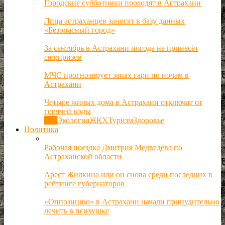
Городские субботники проходят в Астрахани
Лица астраханцев заносят в базу данных
«Безопасный город»
За сентябрь в Астрахани погода не принесёт
сюрпризов
МЧС прогнозирует запах гари по ночам в
Астрахани
Четыре жилых дома в Астрахани отключат от
горячей воды
Все
Экология
ЖКХ
Туризм
Здоровье
Политика
Рабочая поездка Дмитрия Медведева по
Астраханской области
Арест Жилкина или он снова среди последних в
рейтинге губернаторов
«Оппозицию» в Астрахани начали принудительно
лечить в психушке