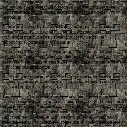
По данным ведомства, рост количества выехавших граждан с
территории Астраханской области на 46 процентов связан с
ужесточением российского законодательства в сфере
миграции.
Напомним, что с 1 января 2015 года иностранные граждане
должны сдавать экзамены на знание русского языка для
получения разрешения на трудовую деятельность на
территории Российской Федерации.
Стоит отметить, что на миграционные потоки повлияло и
ослабление курса рубля по отношению к иностранным
валютам, и многим иностранцам стало невыгодно приезжать
в Россию для заработков.
Всего на учет в органах ФМС по Астраханской области для
осуществления трудовой деятельности поставлено свыше 53
тысяч иностранных граждан.
Также в ведомстве отметили, что за первое полугодие 2015
года на территории региона выявлено свыше 1800 нарушений
миграционного законодательства (гл. 18 и ст. 19.27 КоАП РФ),
выдворено за пределы Российской Федерации 124
иностранных гражданина, в отношении 96 иностранных
граждан вынесено решение о сокращении сроков временного