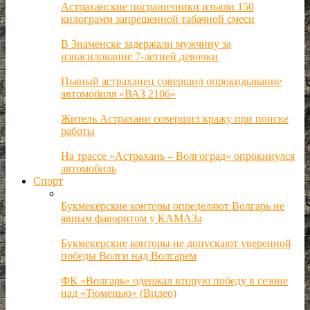
Астраханские пограничники изъяли 150
килограмм запрещенной табачной смеси
В Знаменске задержали мужчину за
изнасилование 7-летней девочки
Пьяный астраханец совершил опрокидывание
автомобиля «ВАЗ 2106»
Житель Астрахани совершил кражу при поиске
работы
На трассе «Астрахань – Волгоград» опрокинулся
автомобиль
Спорт
Букмекерские конторы определяют Волгарь не
явным фаворитом у КАМАЗа
Букмекерские конторы не допускают уверенной
победы Волги над Волгарем
ФК «Волгарь» одержал вторую победу в сезоне
над «Тюменью» (Видео)