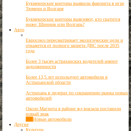
Букмекерские конторы выявили фаворита в игре
Тюмени и Волгаря
Букмекерские конторы выясняют, кто скатится
ниже: Шинник или Волгарь?
Авто
Евросоюз пересматривает экологические цели и
откажется от полного запрета ДВС после 2035
года
Более 3 тысяч астраханских водителей имеют
задолженности
Более 13,5 лет используют автомобили в
Астраханской области
Астрахань в лидерах по сокращению рынка новых
автомобилей
Около Магнита в районе жд вокзала поставили
новый знак
Все
Новые автомобили
Другие
Культура