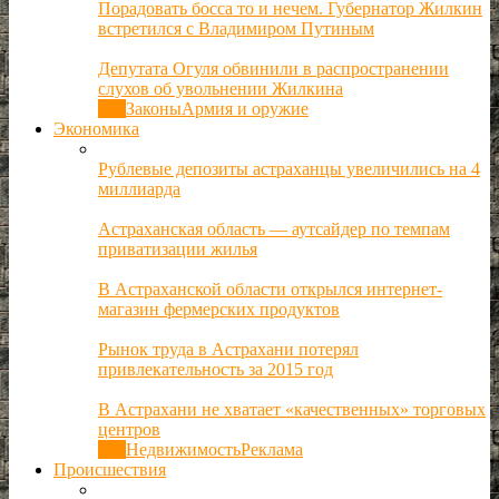
Порадовать босса то и нечем. Губернатор Жилкин
встретился с Владимиром Путиным
Депутата Огуля обвинили в распространении
слухов об увольнении Жилкина
Все
Законы
Армия и оружие
Экономика
Рублевые депозиты астраханцы увеличились на 4
миллиарда
Астраханская область — аутсайдер по темпам
приватизации жилья
В Астраханской области открылся интернет-
магазин фермерских продуктов
Рынок труда в Астрахани потерял
привлекательность за 2015 год
В Астрахани не хватает «качественных» торговых
центров
Все
Недвижимость
Реклама
Происшествия