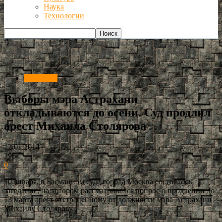
Наука
Технологии
РИА Астрахань
Политика
Выборы мэра Астрахани
откладываются до осени. Суд продлил арест Михаила
Столярова
Политика
Выборы мэра Астрахани
откладываются до осени. Суд продлил
арест Михаила Столярова
12.01.2014
296
0
10 января, в Басманном суде города Москва состоялось
заседание, на котором рассматривался вопрос о продлении до
13 марта арест отстраненному от должности мэра Астрахани
Михаилу Столярову.