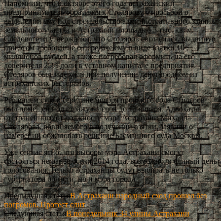
Напомним, что в октябре этого года астраханский
предприниматель обратился к Столярову с просьбой о
выделении ему под строительство административного здания
земельного участка в Астрахани площадью 3 тыс. кв. м.
Следователи утверждают, что Столяров согласился, выдвинув
при этом требование о передаче ему в виде взятки 10
миллионов рублей, а также потребовал оформить на его
доверителя 25% доли в уставном капитале предприятия.
Столяров был задержан при получении денег в одном из
астраханских ресторанов.
Решением суда в середине ноября прошлого года Столяров
был помещен под стражу на срок до 13 января. Адвокаты
отстраненного от должности мэра Астрахани Михаила
Столярова, обвиняемого в получении взятки, заявили о
намерении обжаловать решение Басманного суда Москвы.
Уже сейчас ясно, что выборы мэра Астрахани смогут
состояться не ранее осени 2014 года, возможно, в единый день
голосования. Только астраханцы будут выбирать не только
губернатора области, но и мэра города.
Предыдущая статья
В Астрахани народный сход прошел без
погромов. Протест слит
Следующая статья
В понедельник 34 улицы Астрахани