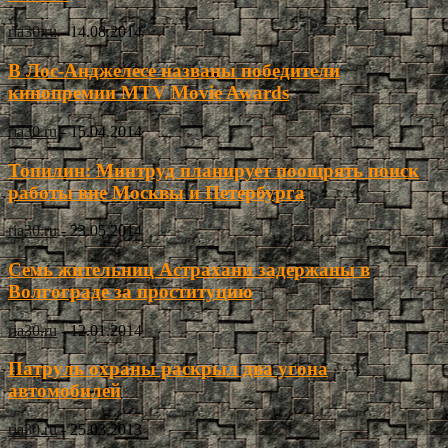
ria30.ru
-
14.08.2014
В Лос-Анджелесе названы победители
кинопремии MTV Movie Awards
ria30.ru
-
15.04.2014
Топилин: Минтруд планирует поощрять поиск
работы вне Москвы и Петербурга
ria30.ru
-
23.05.2014
Семь жительниц Астрахани задержаны в
Волгограде за проституцию
ria30.ru
-
12.01.2014
Патруль охраны раскрыл два угона
автомобилей
ria30.ru
-
25.03.2013