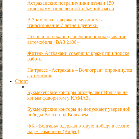
Астраханские пограничники изъяли 150
килограмм запрещенной табачной смеси
В Знаменске задержали мужчину за
изнасилование 7-летней девочки
Пьяный астраханец совершил опрокидывание
автомобиля «ВАЗ 2106»
Житель Астрахани совершил кражу при поиске
работы
На трассе «Астрахань – Волгоград» опрокинулся
автомобиль
Спорт
Букмекерские конторы определяют Волгарь не
явным фаворитом у КАМАЗа
Букмекерские конторы не допускают уверенной
победы Волги над Волгарем
ФК «Волгарь» одержал вторую победу в сезоне
над «Тюменью» (Видео)