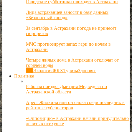
Городские субботники проходят в Астрахани
Лица астраханцев заносят в базу данных
«Безопасный город»
За сентябрь в Астрахани погода не принесёт
сюрпризов
МЧС прогнозирует запах гари по ночам в
Астрахани
Четыре жилых дома в Астрахани отключат от
горячей воды
Все
Экология
ЖКХ
Туризм
Здоровье
Политика
Рабочая поездка Дмитрия Медведева по
Астраханской области
Арест Жилкина или он снова среди последних в
рейтинге губернаторов
«Оппозицию» в Астрахани начали принудительно
лечить в психушке