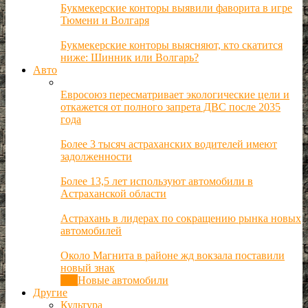
Букмекерские конторы выявили фаворита в игре
Тюмени и Волгаря
Букмекерские конторы выясняют, кто скатится
ниже: Шинник или Волгарь?
Авто
Евросоюз пересматривает экологические цели и
откажется от полного запрета ДВС после 2035
года
Более 3 тысяч астраханских водителей имеют
задолженности
Более 13,5 лет используют автомобили в
Астраханской области
Астрахань в лидерах по сокращению рынка новых
автомобилей
Около Магнита в районе жд вокзала поставили
новый знак
Все
Новые автомобили
Другие
Культура