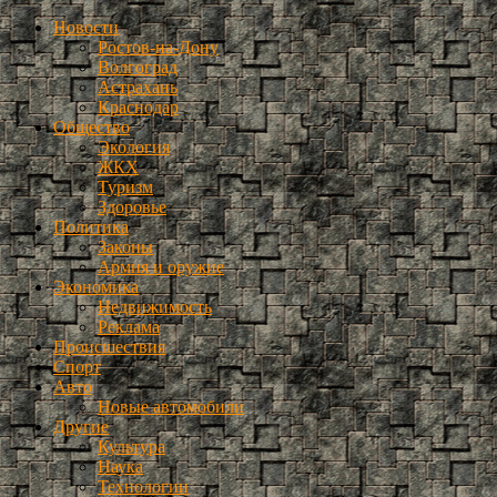
Новости
Ростов-на-Дону
Волгоград
Астрахань
Краснодар
Общество
Экология
ЖКХ
Туризм
Здоровье
Политика
Законы
Армия и оружие
Экономика
Недвижимость
Реклама
Происшествия
Спорт
Авто
Новые автомобили
Другие
Культура
Наука
Технологии