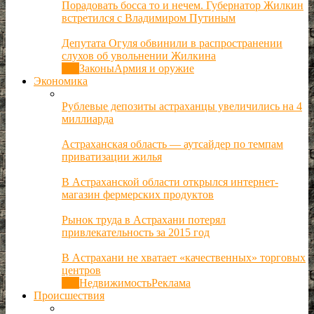
Порадовать босса то и нечем. Губернатор Жилкин
встретился с Владимиром Путиным
Депутата Огуля обвинили в распространении
слухов об увольнении Жилкина
Все
Законы
Армия и оружие
Экономика
Рублевые депозиты астраханцы увеличились на 4
миллиарда
Астраханская область — аутсайдер по темпам
приватизации жилья
В Астраханской области открылся интернет-
магазин фермерских продуктов
Рынок труда в Астрахани потерял
привлекательность за 2015 год
В Астрахани не хватает «качественных» торговых
центров
Все
Недвижимость
Реклама
Происшествия