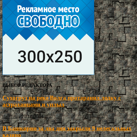
ВЫБОР РЕДАКТОРА
Сухогруз на реке Волга протаранил лодку с
астраханцами и уплыл
ria30.ru
-
20.10.2014
В Башкирии за два дня закрыли 9 нелегальных
казино