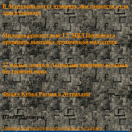
В Астрахани могут отменить дни трезвости из-за
дыр в бюджете
ria30.ru
-
08.02.2016
Милонов просит главу ГУ МВД Петербурга
проверить выставку эротической индустрии
ria30.ru
-
12.06.2014
27 жилых домов в Астрахани временно остались
без горячей воды
ria30.ru
-
07.05.2015
Финал Кубка России в Астрахани
ria30.ru
-
21.05.2015
Наши партнёры
Заправка кондиционера автомобиля в Астрахани