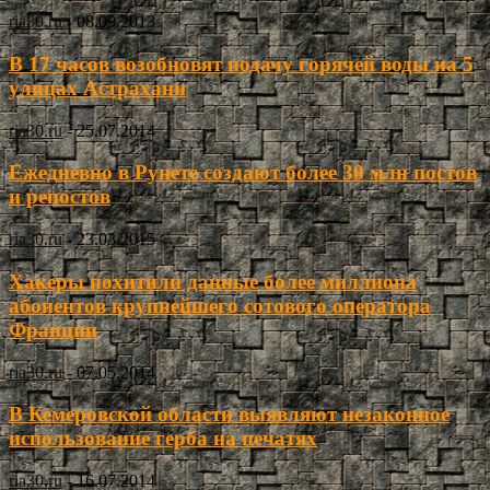
ria30.ru
-
08.09.2013
В 17 часов возобновят подачу горячей воды на 5
улицах Астрахани
ria30.ru
-
25.07.2014
Ежедневно в Рунете создают более 30 млн постов
и репостов
ria30.ru
-
23.03.2015
Хакеры похитили данные более миллиона
абонентов крупнейшего сотового оператора
Франции
ria30.ru
-
07.05.2014
В Кемеровской области выявляют незаконное
использование герба на печатях
ria30.ru
-
16.07.2014