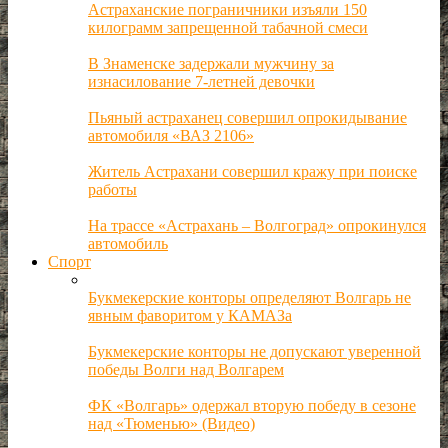
Астраханские пограничники изъяли 150
килограмм запрещенной табачной смеси
В Знаменске задержали мужчину за
изнасилование 7-летней девочки
Пьяный астраханец совершил опрокидывание
автомобиля «ВАЗ 2106»
Житель Астрахани совершил кражу при поиске
работы
На трассе «Астрахань – Волгоград» опрокинулся
автомобиль
Спорт
Букмекерские конторы определяют Волгарь не
явным фаворитом у КАМАЗа
Букмекерские конторы не допускают уверенной
победы Волги над Волгарем
ФК «Волгарь» одержал вторую победу в сезоне
над «Тюменью» (Видео)