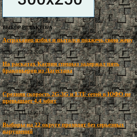
ВЫБОР РЕДАКТОРА
Астраханец избил и пытался поджечь свою жену
ria30.ru
-
16.12.2013
На раскатах Каспия спецназ задержал пять
браконьеров из Дагестана
ria30.ru
-
26.11.2013
Средняя скорость 2G,3G и LTE сетей в ЮФО не
превышает 4,4 мбит
ria30.ru
-
11.12.2014
Выборы на 22 округе проходят без серьезных
нарушений