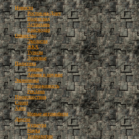
Новости
Ростов-на-Дону
Волгоград
Астрахань
Краснодар
Общество
Экология
ЖКХ
Туризм
Здоровье
Политика
Законы
Армия и оружие
Экономика
Недвижимость
Реклама
Происшествия
Спорт
Авто
Новые автомобили
Другие
Культура
Наука
Технологии