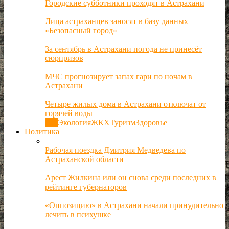
Городские субботники проходят в Астрахани
Лица астраханцев заносят в базу данных
«Безопасный город»
За сентябрь в Астрахани погода не принесёт
сюрпризов
МЧС прогнозирует запах гари по ночам в
Астрахани
Четыре жилых дома в Астрахани отключат от
горячей воды
Все
Экология
ЖКХ
Туризм
Здоровье
Политика
Рабочая поездка Дмитрия Медведева по
Астраханской области
Арест Жилкина или он снова среди последних в
рейтинге губернаторов
«Оппозицию» в Астрахани начали принудительно
лечить в психушке