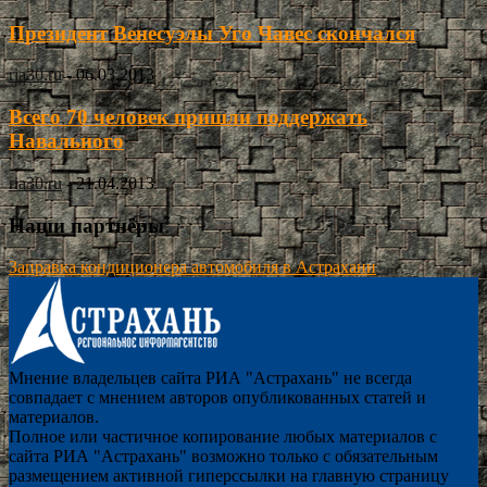
Президент Венесуэлы Уго Чавес скончался
ria30.ru
-
06.03.2013
Всего 70 человек пришли поддержать
Навального
ria30.ru
-
21.04.2013
Наши партнёры
Заправка кондиционера автомобиля в Астрахани
Мнение владельцев сайта РИА "Астрахань" не всегда
совпадает с мнением авторов опубликованных статей и
материалов.
Полное или частичное копирование любых материалов с
сайта РИА "Астрахань" возможно только с обязательным
размещением активной гиперссылки на главную страницу