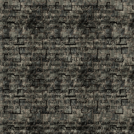
Волгарь в домашней встрече может скорее порадовать
болельщиков, чем огорчить – так полагают аналитики
ведущих букмекерских контор, включая «Марафон», «Лигу
ставок» и «Зенит». Больше 1,75 на победу астраханцев не
дают, в то время как виктория Факела оценена в 4,90.
Даже двойной исход «х2», предполагающий, что воронежские
гости уйдут от поражения, предполагает значение 2,03, а
фора2 (+1), имеющая в виду расход на случай минимальной
победы хозяев поля, дается по 1,60. К слову,
противоположный исход, фора1 (-1), подразумевает победу
Газовика с разницей в более одного мяча, и торгуется по 2,40,
согласно данным мониторинга коэффициентов на Overbetting.
Аналитики букмекерских контор «Олимпа», «Лиги ставок» и
«Бетсити», солидарные с мнением конкурентов, говорят о
крупным поражении гостей как о более вероятном событии,
чем даже выигрыш Факела с разницей в два мяча, да еще и с
подстраховкой: фора1 (-2,5) – 6,70, фора2 (-1) – 9,40. При этом
очень результативным поединок эксперты не видят: тотал
больше 2,5 – 2,30, меньше 2,5 – 1,60.
Если командам не удастся на двоих забить хотя бы один мяч,
то обращает на себя внимание коэффициент 8,80 на счет 0:0.
Здесь следует уделить внимание и исходу «Обе забьют»: «нет»