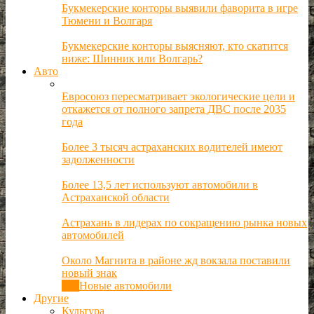
Букмекерские конторы выявили фаворита в игре
Тюмени и Волгаря
Букмекерские конторы выясняют, кто скатится
ниже: Шинник или Волгарь?
Авто
Евросоюз пересматривает экологические цели и
откажется от полного запрета ДВС после 2035
года
Более 3 тысяч астраханских водителей имеют
задолженности
Более 13,5 лет используют автомобили в
Астраханской области
Астрахань в лидерах по сокращению рынка новых
автомобилей
Около Магнита в районе жд вокзала поставили
новый знак
Все
Новые автомобили
Другие
Культура