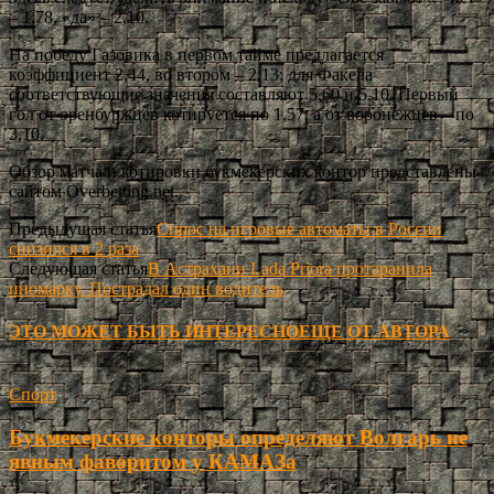
– 1,78, «да» – 2,10.
На победу Газовика в первом тайме предлагается
коэффициент 2,44, во втором – 2,13; для Факела
соответствующие значения составляют 5,60 и 5,10. Первый
гол от оренбуржцев котируется по 1,57, а от воронежцев – по
3,10.
Обзор матча и котировки букмекерских контор представлены
сайтом Overbetting.net.
Предыдущая статья
Спрос на игровые автоматы в России
снизился в 2 раза
Следующая статья
В Астрахани Lada Priora протаранила
иномарку. Пострадал один водитель
ЭТО МОЖЕТ БЫТЬ ИНТЕРЕСНО
ЕЩЕ ОТ АВТОРА
Спорт
Букмекерские конторы определяют Волгарь не
явным фаворитом у КАМАЗа