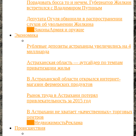
Порадовать босса то и нечем. Губернатор Жилкин
встретился с Владимиром Путиным
Депутата Огуля обвинили в распространении
слухов об увольнении Жилкина
Все
Законы
Армия и оружие
Экономика
Рублевые депозиты астраханцы увеличились на 4
миллиарда
Астраханская область — аутсайдер по темпам
приватизации жилья
В Астраханской области открылся интернет-
магазин фермерских продуктов
Рынок труда в Астрахани потерял
привлекательность за 2015 год
В Астрахани не хватает «качественных» торговых
центров
Все
Недвижимость
Реклама
Происшествия