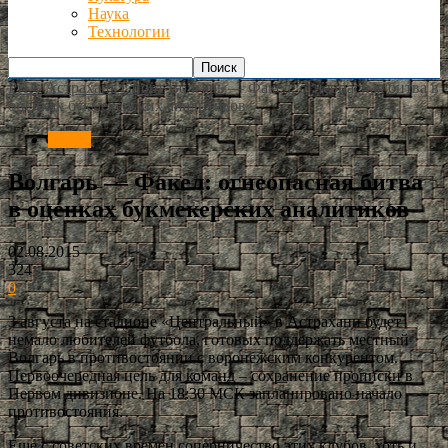
Наука
Технологии
РИА Астрахань
Спорт
Волгарь — Факел: огнеопасная битва в
оценках букмекерских аналитиков
Спорт
Волгарь — Факел: огнеопасная битва
в оценках букмекерских аналитиков
02.08.2015
324
0
3 августа на стадионе «Центральный» в Астрахани будет
немало любителей футбола, готовых поддержать местный
Волгарь в противостоянии с воронежским конкурентом.
Первоочередная цель для команд – сохранение прописки в
Первом дивизионе. На 18:30 МСК запланировано начало
противостояния.
Еще с советских времен соперничество этих клубов, хоть и