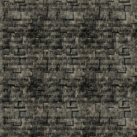
клубов чемпионата, выделяясь среди них наличием
единственной победы, отмечают аналитики «Overbetting».
Еще подопечные Павла Гусева отпраздновали на глазах
собственных болельщиков в прошедшем туре над Шинником.
Вынимать мяч из сетки собственных ворот пришлось уже на
17-й минуте, после автогола Дмитрия Тихого. Но его
партнеры в атаке не расслаблялись, уравняв шансы на набор
очков до перерыва усилиями Михаила Бирюкова,
отвоевавшего место в стартовом составе. В конечном итоге,
оформив дубль и став автором победного выстрела в
концовке, этот снайпер стал лучшим игроком поединка. Через
5 минут после этого Тихий поразил уже чужие ворота – 3:1.
Несмотря на успех, гулять в Воронеже не спешат. Все-таки в
первых трех турах ни одного балла зацепить не вышло. Тосно
и Газовик оказались сильнее со счетом 1:0 на своих домашних
аренах, а Томь испортила хозяевам впечатление от дебюта.
Впрочем, победа команды Валерия Непомнящего была
полностью заслуженной – 1:3.
Факел, ни разу не проигравший в прошлом сезоне, когда
выступал лигой ниже, прервал 17-матчевую серию без
поражений на выезде в официальных поединках. В июле он
не только дважды уступил, но и даже забить не сумел, чего с