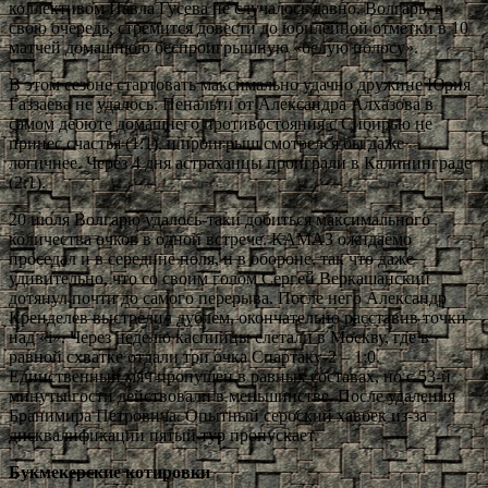
коллективом Павла Гусева не случалось давно. Волгарь, в
свою очередь, стремится довести до юбилейной отметки в 10
матчей домашнюю беспроигрышную «белую полосу».
В этом сезоне стартовать максимально удачно дружине Юрия
Газзаева не удалось. Пенальти от Александра Алхазова в
самом дебюте домашнего противостояния с Сибирью не
принес счастья (1:1), и проигрыш смотрелся бы даже
логичнее. Через 4 дня астраханцы проиграли в Калининграде
(2:1).
20 июля Волгарю удалось-таки добиться максимального
количества очков в одной встрече. КАМАЗ ожидаемо
проседал и в середине поля, и в обороне, так что даже
удивительно, что со своим голом Сергей Веркашанский
дотянул почти до самого перерыва. После него Александр
Кренделев выстрелил дублем, окончательно расставив точки
над «i». Через неделю каспийцы слетали в Москву, где в
равной схватке отдали три очка Спартаку-2 – 1:0.
Единственный мяч пропущен в равных составах, но с 53-й
минуты гости действовали в меньшинстве. После удаления
Бранимира Петровича. Опытный сербский хавбек из-за
дисквалификации пятый тур пропускает.
Букмекерские котировки