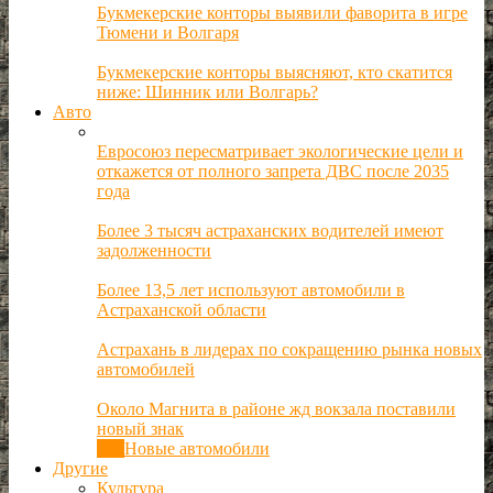
Букмекерские конторы выявили фаворита в игре
Тюмени и Волгаря
Букмекерские конторы выясняют, кто скатится
ниже: Шинник или Волгарь?
Авто
Евросоюз пересматривает экологические цели и
откажется от полного запрета ДВС после 2035
года
Более 3 тысяч астраханских водителей имеют
задолженности
Более 13,5 лет используют автомобили в
Астраханской области
Астрахань в лидерах по сокращению рынка новых
автомобилей
Около Магнита в районе жд вокзала поставили
новый знак
Все
Новые автомобили
Другие
Культура