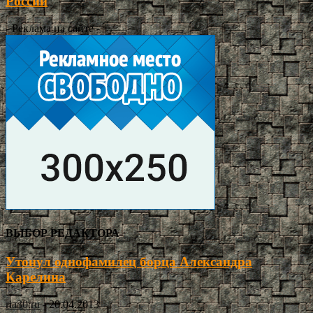
России
- Реклама на сайте -
ВЫБОР РЕДАКТОРА
Утонул однофамилец борца Александра
Карелина
ria30.ru
-
20.04.2013