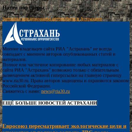
Наши партнёры
Заправка кондиционера автомобиля в Астрахани
Мнение владельцев сайта РИА "Астрахань" не всегда
совпадает с мнением авторов опубликованных статей и
материалов.
Полное или частичное копирование любых материалов с
сайта РИА "Астрахань" возможно только с обязательным
размещением активной гиперссылки на главную страницу
www.ria30.ru. Права авторов защищены и охраняются законом
Российской Федерации.
Свяжитесь с нами:
news@ria30.ru
ЕЩЁ БОЛЬШЕ НОВОСТЕЙ АСТРАХАНИ
Евросоюз пересматривает экологические цели и