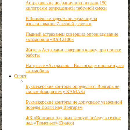
Астраханские пограничники изъяли 150
килограмм запрещенной табачной смеси
В Знаменске задержали мужчину за
изнасилование 7-летней девочки
Пьяный астраханец совершил опрокидывание
автомобиля «ВАЗ 2106»
Житель Астрахани совершил кражу при поиске
работы
На трассе «Астрахань – Волгоград» опрокинулся
автомобиль
Спорт
Букмекерские конторы определяют Волгарь не
явным фаворитом у КАМАЗа
Букмекерские конторы не допускают уверенной
победы Волги над Волгарем
ФК «Волгарь» одержал вторую победу в сезоне
над «Тюменью» (Видео)