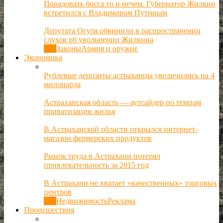
Порадовать босса то и нечем. Губернатор Жилкин
встретился с Владимиром Путиным
Депутата Огуля обвинили в распространении
слухов об увольнении Жилкина
Все
Законы
Армия и оружие
Экономика
Рублевые депозиты астраханцы увеличились на 4
миллиарда
Астраханская область — аутсайдер по темпам
приватизации жилья
В Астраханской области открылся интернет-
магазин фермерских продуктов
Рынок труда в Астрахани потерял
привлекательность за 2015 год
В Астрахани не хватает «качественных» торговых
центров
Все
Недвижимость
Реклама
Происшествия