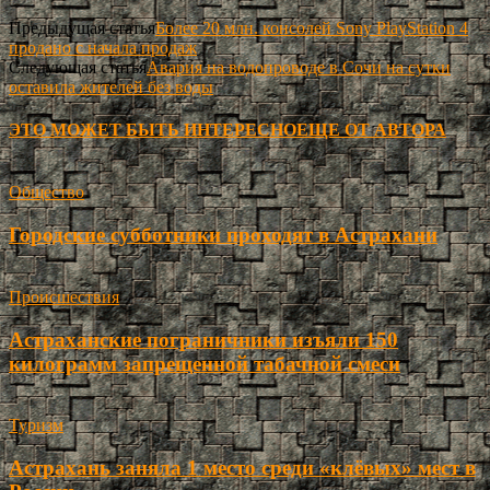
Предыдущая статья
Более 20 млн. консолей Sony PlayStation 4
продано с начала продаж
Следующая статья
Авария на водопроводе в Сочи на сутки
оставила жителей без воды
ЭТО МОЖЕТ БЫТЬ ИНТЕРЕСНО
ЕЩЕ ОТ АВТОРА
Общество
Городские субботники проходят в Астрахани
Происшествия
Астраханские пограничники изъяли 150
килограмм запрещенной табачной смеси
Туризм
Астрахань заняла 1 место среди «клёвых» мест в