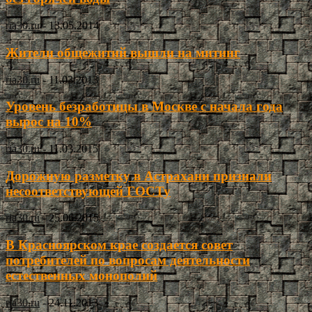
ria30.ru
-
13.05.2014
Жители общежитий вышли на митинг
ria30.ru
-
11.03.2013
Уровень безработицы в Москве с начала года
вырос на 10%
ria30.ru
-
11.03.2015
Дорожную разметку в Астрахани признали
несоответствующей ГОСТу
ria30.ru
-
25.06.2015
В Красноярском крае создается совет
потребителей по вопросам деятельности
естественных монополий
ria30.ru
-
24.11.2013