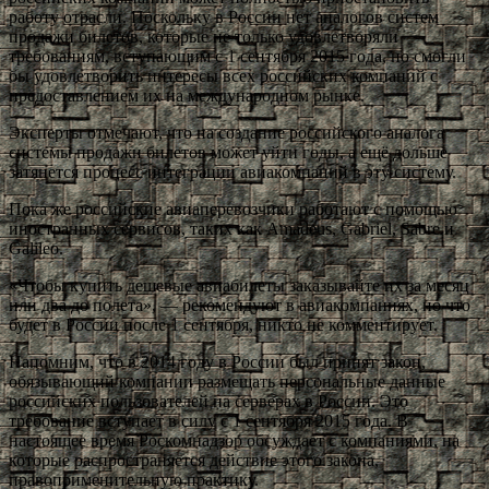
работу отрасли. Поскольку в России нет аналогов систем
продажи билетов, которые не только удовлетворяли
требованиям, вступающим с 1 сентября 2015 года, но смогли
бы удовлетворить интересы всех российских компаний с
предоставлением их на международном рынке.
Эксперты отмечают, что на создание российского аналога
системы продажи билетов может уйти годы, а ещё дольше
затянется процесс интеграции авиакомпаний в эту систему.
Пока же российские авиаперевозчики работают с помощью
иностранных сервисов, таких как Amadeus, Gabriel, Sabre и
Galileo.
«Чтобы купить дешевые авиабилеты заказывайте их за месяц
или два до полета», — рекомендуют в авиакомпаниях, но что
будет в России после 1 сентября, никто не комментирует.
Напомним, что в 2014 году в России был принят закон,
обязывающий компании размещать персональные данные
российских пользователей на серверах в России. Это
требование вступает в силу с 1 сентября 2015 года. В
настоящее время Роскомнадзор обсуждает с компаниями, на
которые распространяется действие этого закона,
правоприменительную практику.