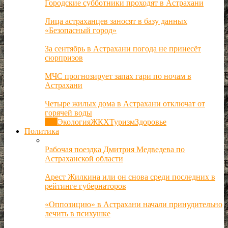
Городские субботники проходят в Астрахани
Лица астраханцев заносят в базу данных
«Безопасный город»
За сентябрь в Астрахани погода не принесёт
сюрпризов
МЧС прогнозирует запах гари по ночам в
Астрахани
Четыре жилых дома в Астрахани отключат от
горячей воды
Все
Экология
ЖКХ
Туризм
Здоровье
Политика
Рабочая поездка Дмитрия Медведева по
Астраханской области
Арест Жилкина или он снова среди последних в
рейтинге губернаторов
«Оппозицию» в Астрахани начали принудительно
лечить в психушке