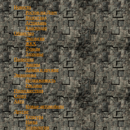
Новости
Ростов-на-Дону
Волгоград
Астрахань
Краснодар
Общество
Экология
ЖКХ
Туризм
Здоровье
Политика
Законы
Армия и оружие
Экономика
Недвижимость
Реклама
Происшествия
Спорт
Авто
Новые автомобили
Другие
Культура
Наука
Технологии