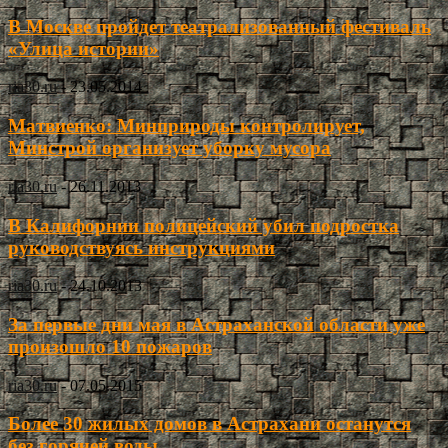
В Москве пройдет театрализованный фестиваль
«Улица истории»
ria30.ru
-
23.05.2014
Матвиенко: Минприроды контролирует,
Минстрой организует уборку мусора
ria30.ru
-
26.11.2013
В Калифорнии полицейский убил подростка
руководствуясь инструкциями
ria30.ru
-
24.10.2013
За первые дни мая в Астраханской области уже
произошло 10 пожаров
ria30.ru
-
07.05.2015
Более 30 жилых домов в Астрахани останутся
без горячей воды