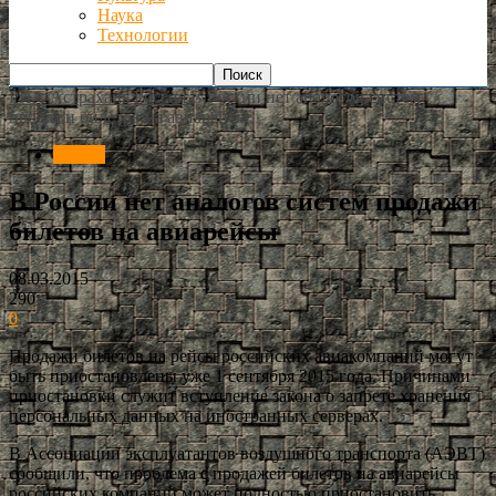
Наука
Технологии
РИА Астрахань
Россия
В России нет аналогов систем
продажи билетов на авиарейсы
Россия
В России нет аналогов систем продажи
билетов на авиарейсы
08.03.2015
290
0
Продажи билетов на рейсы российских авиакомпаний могут
быть приостановлены уже 1 сентября 2015 года. Причинами
приостановки служит вступление закона о запрете хранения
персональных данных на иностранных серверах.
В Ассоциации эксплуатантов воздушного транспорта (АЭВТ)
сообщили, что проблема с продажей билетов на авиарейсы
российских компаний может полностью приостановить