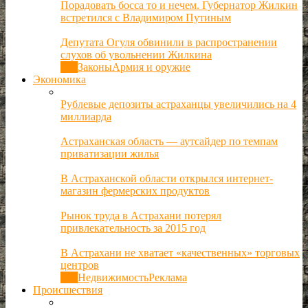
Порадовать босса то и нечем. Губернатор Жилкин
встретился с Владимиром Путиным
Депутата Огуля обвинили в распространении
слухов об увольнении Жилкина
Все
Законы
Армия и оружие
Экономика
Рублевые депозиты астраханцы увеличились на 4
миллиарда
Астраханская область — аутсайдер по темпам
приватизации жилья
В Астраханской области открылся интернет-
магазин фермерских продуктов
Рынок труда в Астрахани потерял
привлекательность за 2015 год
В Астрахани не хватает «качественных» торговых
центров
Все
Недвижимость
Реклама
Происшествия