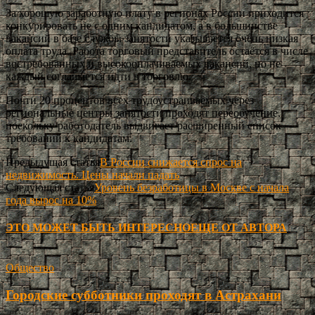
За хорошую заработную плату в регионах России приходится
конкурировать не с одним кандидатом, а в большинстве
вакансий в базе службы занятости указывается очень низкая
оплата труда. Работа торговый представитель остаётся в числе
востребованных и высокооплачиваемых вакансий, но не
каждый соглашается идти в торговлю.
Почти 20 процентов всех трудоустраиваемых через
региональные центры занятости проходят переобучение,
поскольку работодатель выдвигает расширенный список
требований к кандидатам.
Предыдущая статья
В России снижается спрос на
недвижимость. Цены начали падать
Следующая статья
Уровень безработицы в Москве с начала
года вырос на 10%
ЭТО МОЖЕТ БЫТЬ ИНТЕРЕСНО
ЕЩЕ ОТ АВТОРА
Общество
Городские субботники проходят в Астрахани