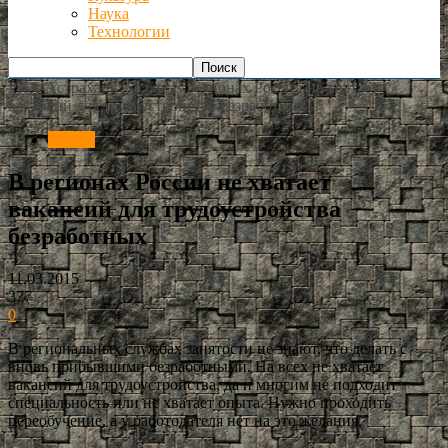
Наука
Технологии
РИА Астрахань
Россия
В регионах России не хватает
вакансий для трудоустройства безработных
Россия
В регионах России не хватает
вакансий для трудоустройства
безработных
11.03.2015
377
0
В региональных службах занятости не знают, что делать с
вновь прибывшими безработными. На всех не хватает
вакансий для трудоустройства, да и многим не подходит
специальность или не хватает опыта. Нужно проходить
переобучение, а у работодателя нет на это желания.