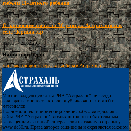
гибели 11-летнего ребенка
ria30.ru
-
13.01.2014
Отключение света на 36 улицах Астрахани и в
селе Черный Яр
ria30.ru
-
28.02.2014
Наши партнёры
Заправка кондиционера автомобиля в Астрахани
Мнение владельцев сайта РИА "Астрахань" не всегда
совпадает с мнением авторов опубликованных статей и
материалов.
Полное или частичное копирование любых материалов с
сайта РИА "Астрахань" возможно только с обязательным
размещением активной гиперссылки на главную страницу
www.ria30.ru. Права авторов защищены и охраняются законом