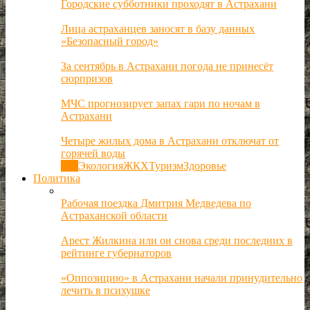
Городские субботники проходят в Астрахани
Лица астраханцев заносят в базу данных
«Безопасный город»
За сентябрь в Астрахани погода не принесёт
сюрпризов
МЧС прогнозирует запах гари по ночам в
Астрахани
Четыре жилых дома в Астрахани отключат от
горячей воды
Все
Экология
ЖКХ
Туризм
Здоровье
Политика
Рабочая поездка Дмитрия Медведева по
Астраханской области
Арест Жилкина или он снова среди последних в
рейтинге губернаторов
«Оппозицию» в Астрахани начали принудительно
лечить в психушке