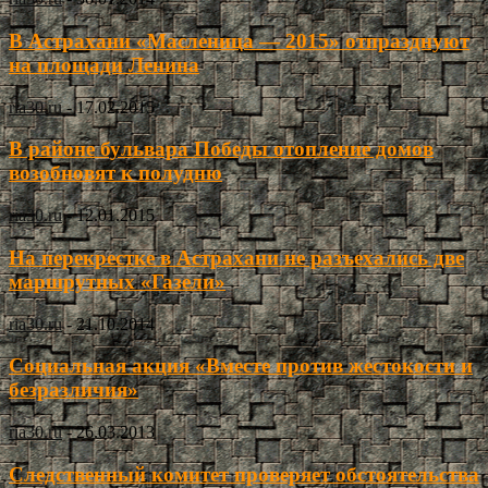
В Астрахани «Масленица — 2015» отпразднуют
на площади Ленина
ria30.ru
-
17.02.2015
В районе бульвара Победы отопление домов
возобновят к полудню
ria30.ru
-
12.01.2015
На перекрестке в Астрахани не разъехались две
маршрутных «Газели»
ria30.ru
-
21.10.2014
Социальная акция «Вместе против жестокости и
безразличия»
ria30.ru
-
26.03.2013
Следственный комитет проверяет обстоятельства