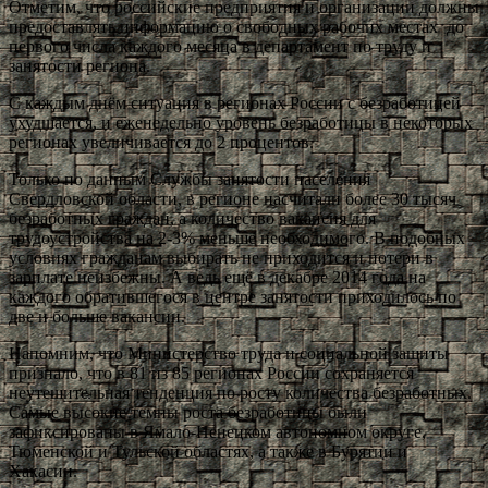
Отметим, что российские предприятия и организации должны
предоставлять информацию о свободных рабочих местах до
первого числа каждого месяца в департамент по труду и
занятости региона.
С каждым днём ситуация в регионах России с безработицей
ухудшается, и еженедельно уровень безработицы в некоторых
регионах увеличивается до 2 процентов.
Только по данным Службы занятости населения
Свердловской области, в регионе насчитали более 30 тысяч
безработных граждан, а количество вакансия для
трудоустройства на 2-3% меньше необходимого. В подобных
условиях гражданам выбирать не приходится и потери в
зарплате неизбежны. А ведь ещё в декабре 2014 года на
каждого обратившегося в центре занятости приходилось по
две и больше вакансии.
Напомним, что Министерство труда и социальной защиты
признало, что в 81 из 85 регионах России сохраняется
неутешительная тенденция по росту количества безработных.
Самые высокие темпы роста безработицы были
зафиксированы в Ямало-Ненецком автономном округе,
Тюменской и Тульской областях, а также в Бурятии и
Хакасии.