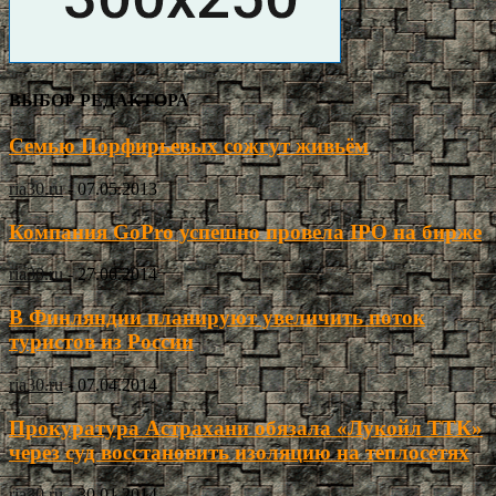
ВЫБОР РЕДАКТОРА
Семью Порфирьевых сожгут живьём
ria30.ru
-
07.05.2013
Компания GoPro успешно провела IPO на бирже
ria30.ru
-
27.06.2014
В Финляндии планируют увеличить поток
туристов из России
ria30.ru
-
07.04.2014
Прокуратура Астрахани обязала «Лукойл ТТК»
через суд восстановить изоляцию на теплосетях
ria30.ru
-
30.01.2014