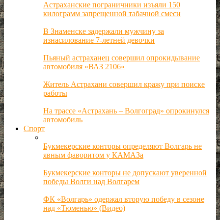
Астраханские пограничники изъяли 150
килограмм запрещенной табачной смеси
В Знаменске задержали мужчину за
изнасилование 7-летней девочки
Пьяный астраханец совершил опрокидывание
автомобиля «ВАЗ 2106»
Житель Астрахани совершил кражу при поиске
работы
На трассе «Астрахань – Волгоград» опрокинулся
автомобиль
Спорт
Букмекерские конторы определяют Волгарь не
явным фаворитом у КАМАЗа
Букмекерские конторы не допускают уверенной
победы Волги над Волгарем
ФК «Волгарь» одержал вторую победу в сезоне
над «Тюменью» (Видео)