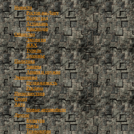
Новости
Ростов-на-Дону
Волгоград
Астрахань
Краснодар
Общество
Экология
ЖКХ
Туризм
Здоровье
Политика
Законы
Армия и оружие
Экономика
Недвижимость
Реклама
Происшествия
Спорт
Авто
Новые автомобили
Другие
Культура
Наука
Технологии