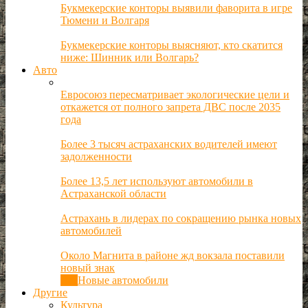
Букмекерские конторы выявили фаворита в игре
Тюмени и Волгаря
Букмекерские конторы выясняют, кто скатится
ниже: Шинник или Волгарь?
Авто
Евросоюз пересматривает экологические цели и
откажется от полного запрета ДВС после 2035
года
Более 3 тысяч астраханских водителей имеют
задолженности
Более 13,5 лет используют автомобили в
Астраханской области
Астрахань в лидерах по сокращению рынка новых
автомобилей
Около Магнита в районе жд вокзала поставили
новый знак
Все
Новые автомобили
Другие
Культура