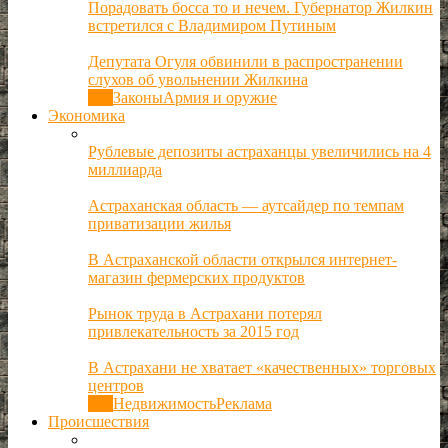
Порадовать босса то и нечем. Губернатор Жилкин
встретился с Владимиром Путиным
Депутата Огуля обвинили в распространении
слухов об увольнении Жилкина
Все
Законы
Армия и оружие
Экономика
Рублевые депозиты астраханцы увеличились на 4
миллиарда
Астраханская область — аутсайдер по темпам
приватизации жилья
В Астраханской области открылся интернет-
магазин фермерских продуктов
Рынок труда в Астрахани потерял
привлекательность за 2015 год
В Астрахани не хватает «качественных» торговых
центров
Все
Недвижимость
Реклама
Происшествия