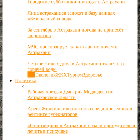
Городские субботники проходят в Астрахани
Лица астраханцев заносят в базу данных
«Безопасный город»
За сентябрь в Астрахани погода не принесёт
сюрпризов
МЧС прогнозирует запах гари по ночам в
Астрахани
Четыре жилых дома в Астрахани отключат от
горячей воды
Все
Экология
ЖКХ
Туризм
Здоровье
Политика
Рабочая поездка Дмитрия Медведева по
Астраханской области
Арест Жилкина или он снова среди последних в
рейтинге губернаторов
«Оппозицию» в Астрахани начали принудительно
лечить в психушке