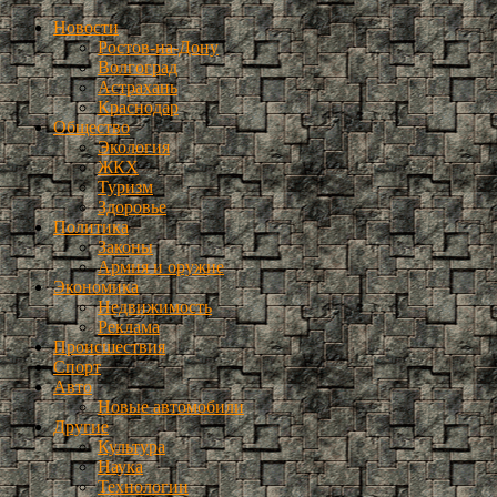
Новости
Ростов-на-Дону
Волгоград
Астрахань
Краснодар
Общество
Экология
ЖКХ
Туризм
Здоровье
Политика
Законы
Армия и оружие
Экономика
Недвижимость
Реклама
Происшествия
Спорт
Авто
Новые автомобили
Другие
Культура
Наука
Технологии