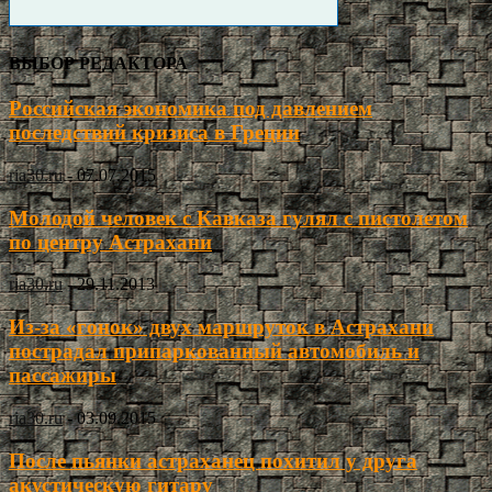
ВЫБОР РЕДАКТОРА
Российская экономика под давлением
последствий кризиса в Греции
ria30.ru
-
07.07.2015
Молодой человек с Кавказа гулял с пистолетом
по центру Астрахани
ria30.ru
-
29.11.2013
Из-за «гонок» двух маршруток в Астрахани
пострадал припаркованный автомобиль и
пассажиры
ria30.ru
-
03.09.2015
После пьянки астраханец похитил у друга
акустическую гитару