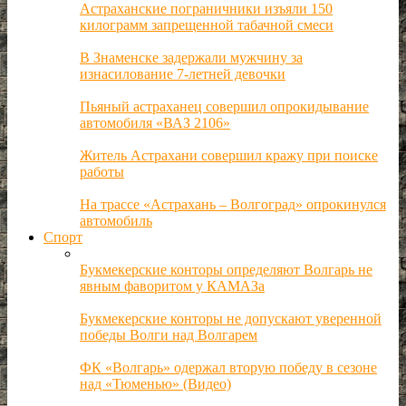
Астраханские пограничники изъяли 150
килограмм запрещенной табачной смеси
В Знаменске задержали мужчину за
изнасилование 7-летней девочки
Пьяный астраханец совершил опрокидывание
автомобиля «ВАЗ 2106»
Житель Астрахани совершил кражу при поиске
работы
На трассе «Астрахань – Волгоград» опрокинулся
автомобиль
Спорт
Букмекерские конторы определяют Волгарь не
явным фаворитом у КАМАЗа
Букмекерские конторы не допускают уверенной
победы Волги над Волгарем
ФК «Волгарь» одержал вторую победу в сезоне
над «Тюменью» (Видео)