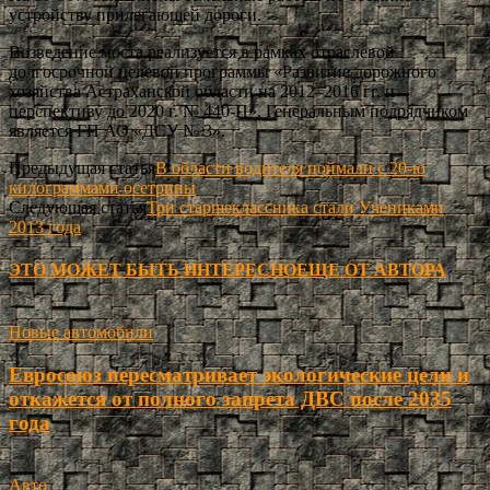
устройству прилегающей дороги.
Возведение моста реализуется в рамках отраслевой
долгосрочной целевой программы «Развитие дорожного
хозяйства Астраханской области на 2012–2016 гг. и
перспективу до 2020 г. № 440-П». Генеральным подрядчиком
является ГП АО «ДСУ № 3».
Предыдущая статья
В области водителя поймали с 20-ю
килограммами осетрины
Следующая статья
Три старшеклассника стали Учениками
2013 года
ЭТО МОЖЕТ БЫТЬ ИНТЕРЕСНО
ЕЩЕ ОТ АВТОРА
Новые автомобили
Евросоюз пересматривает экологические цели и
откажется от полного запрета ДВС после 2035
года
Авто