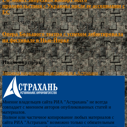
продовольствия c Украины после ее ассоциации с
ЕС
ria30.ru
-
24.07.2014
Опера Большого театра с успехом дебютировала
на фестивале в Нью-Йорке
ria30.ru
-
14.07.2014
Наши партнёры
Заправка кондиционера автомобиля в Астрахани
Мнение владельцев сайта РИА "Астрахань" не всегда
совпадает с мнением авторов опубликованных статей и
материалов.
Полное или частичное копирование любых материалов с
сайта РИА "Астрахань" возможно только с обязательным