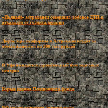
ria30.ru
-
17.04.2015
«Пьяный» астраханец совершил лобовое ДТП и
отказался от госпитализации
ria30.ru
-
06.04.2015
Директора турфирмы в Астрахани осудят за
обман клиентов на 300 тыс рублей
ria30.ru
-
17.08.2015
В Уфе ожидается строительный бум торговых
центров
ria30.ru
-
20.11.2013
Взрыв здания Пенсионного фонда
ria30.ru
-
27.03.2013
РФ может запретить импорт всего