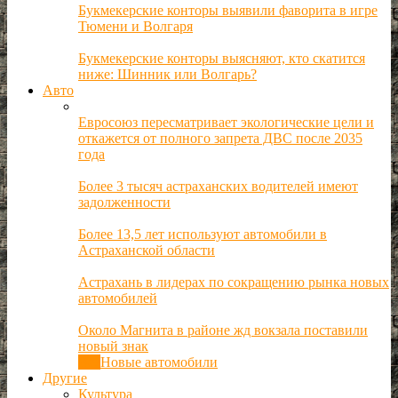
Букмекерские конторы выявили фаворита в игре
Тюмени и Волгаря
Букмекерские конторы выясняют, кто скатится
ниже: Шинник или Волгарь?
Авто
Евросоюз пересматривает экологические цели и
откажется от полного запрета ДВС после 2035
года
Более 3 тысяч астраханских водителей имеют
задолженности
Более 13,5 лет используют автомобили в
Астраханской области
Астрахань в лидерах по сокращению рынка новых
автомобилей
Около Магнита в районе жд вокзала поставили
новый знак
Все
Новые автомобили
Другие
Культура