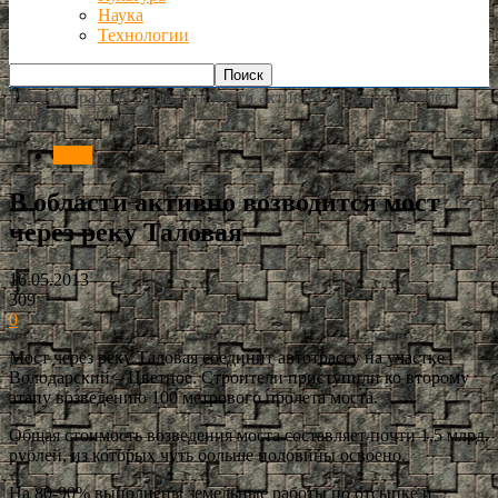
Наука
Технологии
РИА Астрахань
Авто
В области активно возводится мост
через реку Таловая
Авто
В области активно возводится мост
через реку Таловая
16.05.2013
309
0
Мост через реку Таловая соединит автотрассу на участке
Володарский – Цветное. Строители приступили ко второму
этапу возведению 100 метрового пролета моста.
Общая стоимость возведения моста составляет почти 1,5 млрд.
рублей, из которых чуть больше половины освоено.
На 80-90% выполнены земельные работы по отсыпке и