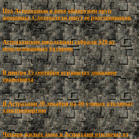
Под Астраханью в реке обнаружен труп
женщины. Следователи ищут её родственников
ria30.ru
-
25.09.2015
Астраханские школьники собрали 520 кг
использованных батареек
ria30.ru
-
16.01.2015
В центре 15 сентября ограничат движение
транспорта
ria30.ru
-
13.09.2013
В Астрахани 20 декабря на 40 улицах отключат
электроэнергию
ria30.ru
-
19.12.2013
Четыре жилых дома в Астрахани отключат от