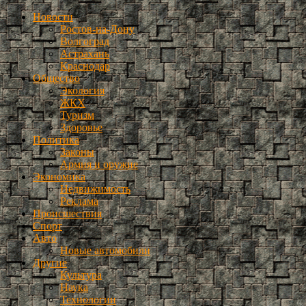
Новости
Ростов-на-Дону
Волгоград
Астрахань
Краснодар
Общество
Экология
ЖКХ
Туризм
Здоровье
Политика
Законы
Армия и оружие
Экономика
Недвижимость
Реклама
Происшествия
Спорт
Авто
Новые автомобили
Другие
Культура
Наука
Технологии