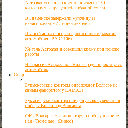
Астраханские пограничники изъяли 150
килограмм запрещенной табачной смеси
В Знаменске задержали мужчину за
изнасилование 7-летней девочки
Пьяный астраханец совершил опрокидывание
автомобиля «ВАЗ 2106»
Житель Астрахани совершил кражу при поиске
работы
На трассе «Астрахань – Волгоград» опрокинулся
автомобиль
Спорт
Букмекерские конторы определяют Волгарь не
явным фаворитом у КАМАЗа
Букмекерские конторы не допускают уверенной
победы Волги над Волгарем
ФК «Волгарь» одержал вторую победу в сезоне
над «Тюменью» (Видео)