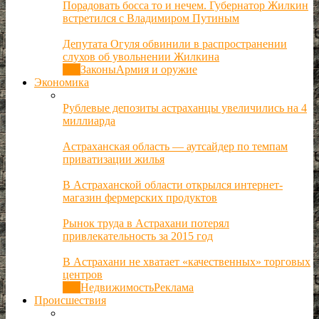
Порадовать босса то и нечем. Губернатор Жилкин
встретился с Владимиром Путиным
Депутата Огуля обвинили в распространении
слухов об увольнении Жилкина
Все
Законы
Армия и оружие
Экономика
Рублевые депозиты астраханцы увеличились на 4
миллиарда
Астраханская область — аутсайдер по темпам
приватизации жилья
В Астраханской области открылся интернет-
магазин фермерских продуктов
Рынок труда в Астрахани потерял
привлекательность за 2015 год
В Астрахани не хватает «качественных» торговых
центров
Все
Недвижимость
Реклама
Происшествия