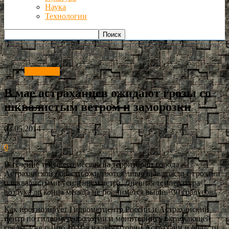
Наука
Технологии
РИА Астрахань
Общество
В мае астраханцев ожидают грозы
со шквалистым ветром и заморозки
Общество
В мае астраханцев ожидают грозы со
шквалистым ветром и заморозки
03.05.2014
275
0
В течение текущего месяца на территории города
Астраханской области ожидаются ливневые дожди с грозами
и шквалистыми усилением ветра. Дневная температура
воздуха до конца месяца не поднимется выше +30 градусов.
Как прогнозирует Гидрометцентр России и Астраханский
центр по гидрометеорологии и мониторингу окружающей
среды, уже с 1 по 10 мая на территории Астрахани и области