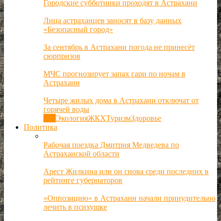
Городские субботники проходят в Астрахани
Лица астраханцев заносят в базу данных
«Безопасный город»
За сентябрь в Астрахани погода не принесёт
сюрпризов
МЧС прогнозирует запах гари по ночам в
Астрахани
Четыре жилых дома в Астрахани отключат от
горячей воды
Все
Экология
ЖКХ
Туризм
Здоровье
Политика
Рабочая поездка Дмитрия Медведева по
Астраханской области
Арест Жилкина или он снова среди последних в
рейтинге губернаторов
«Оппозицию» в Астрахани начали принудительно
лечить в психушке