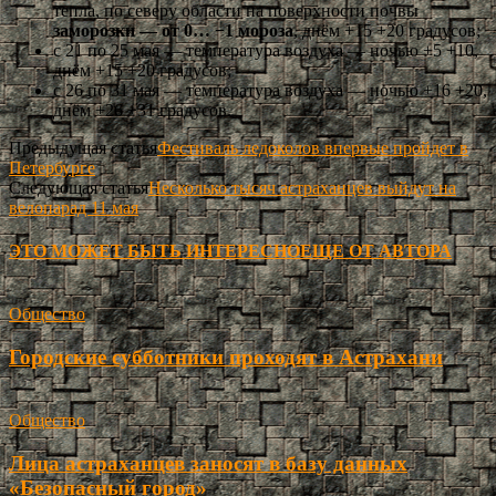
тепла, по северу области на поверхности почвы
заморозки — от 0… −1 мороза
, днём +15 +20 градусов;
с 21 по 25 мая — температура воздуха — ночью +5 +10,
днём +15 +20 градусов;
с 26 по 31 мая — температура воздуха — ночью +16 +20,
днём +26 +31 градусов.
Предыдущая статья
Фестиваль ледоколов впервые пройдет в
Петербурге
Следующая статья
Несколько тысяч астраханцев выйдут на
велопарад 11 мая
ЭТО МОЖЕТ БЫТЬ ИНТЕРЕСНО
ЕЩЕ ОТ АВТОРА
Общество
Городские субботники проходят в Астрахани
Общество
Лица астраханцев заносят в базу данных
«Безопасный город»