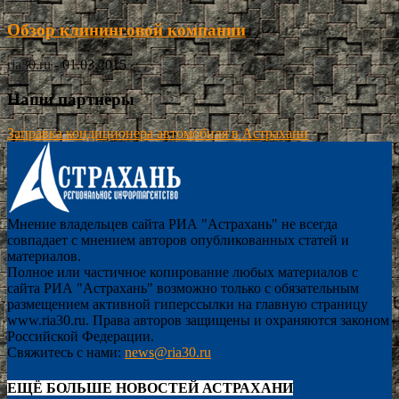
Обзор клининговой компании
ria30.ru
-
01.03.2015
Наши партнёры
Заправка кондиционера автомобиля в Астрахани
Мнение владельцев сайта РИА "Астрахань" не всегда
совпадает с мнением авторов опубликованных статей и
материалов.
Полное или частичное копирование любых материалов с
сайта РИА "Астрахань" возможно только с обязательным
размещением активной гиперссылки на главную страницу
www.ria30.ru. Права авторов защищены и охраняются законом
Российской Федерации.
Свяжитесь с нами:
news@ria30.ru
ЕЩЁ БОЛЬШЕ НОВОСТЕЙ АСТРАХАНИ