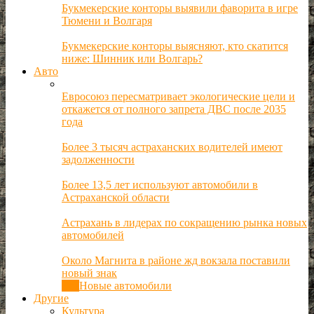
Букмекерские конторы выявили фаворита в игре
Тюмени и Волгаря
Букмекерские конторы выясняют, кто скатится
ниже: Шинник или Волгарь?
Авто
Евросоюз пересматривает экологические цели и
откажется от полного запрета ДВС после 2035
года
Более 3 тысяч астраханских водителей имеют
задолженности
Более 13,5 лет используют автомобили в
Астраханской области
Астрахань в лидерах по сокращению рынка новых
автомобилей
Около Магнита в районе жд вокзала поставили
новый знак
Все
Новые автомобили
Другие
Культура