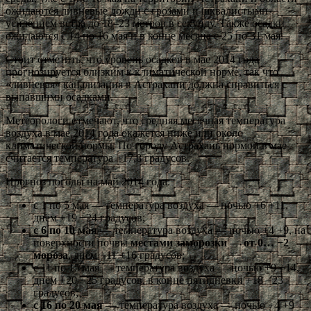
ожидаются ливневые дожди с грозами и шквалистыми
усилением ветра до 18–23 метров в секунду. Также осадки
ожидаются с 14 по 16 мая и в конце месяца с 25 по 31 мая.
Стоит отметить, что уровень осадков в мае 2014 года
прогнозируется близким к климатической норме, так что
«ливневая» канализация в Астрахани должна справиться с
выпавшими осадками.
Метеорологи отмечают, что средняя месячная температура
воздуха в мае 2014 года окажется ниже или около
климатической нормы. По городу Астрахань нормой в мае
считается температура +17,8 градусов.
Прогноз погоды на май 2014 года:
с 1 по 5 мая — температура воздуха — ночью +6 +11,
днём +19 +24 градусов;
с 6 по 10 мая
— температура воздуха — ночью +4 +9, на
поверхности почвы
местами заморозки — от 0… −2
мороза
, днём +11 +16 градусов;
с 11 по 15 мая — температура воздуха — ночью +9 +14,
днём +20 +25 градусов, в конце пятидневки +18 +23
градусов;
с 16 по 20 мая
— температура воздуха — ночью +4 +9