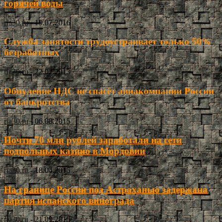
горячей воды
ria30.ru
-
19.07.2016
Служба занятости трудоустраивает только 50%
безработных
ria30.ru
-
22.02.2013
Обнуление НДС не спасёт авиакомпании России
от банкротства
ria30.ru
-
06.08.2015
Почти 70 млн рублей заработали на сети
подпольных казино в Мордовии
ria30.ru
-
18.04.2015
На границе России под Астраханью задержана
партия испанского винограда
ria30.ru
-
21.09.2015