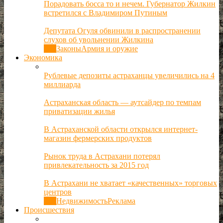
Порадовать босса то и нечем. Губернатор Жилкин
встретился с Владимиром Путиным
Депутата Огуля обвинили в распространении
слухов об увольнении Жилкина
Все
Законы
Армия и оружие
Экономика
Рублевые депозиты астраханцы увеличились на 4
миллиарда
Астраханская область — аутсайдер по темпам
приватизации жилья
В Астраханской области открылся интернет-
магазин фермерских продуктов
Рынок труда в Астрахани потерял
привлекательность за 2015 год
В Астрахани не хватает «качественных» торговых
центров
Все
Недвижимость
Реклама
Происшествия