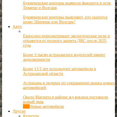
Букмекерские конторы выявили фаворита в игре
Тюмени и Волгаря
Букмекерские конторы выясняют, кто скатится
ниже: Шинник или Волгарь?
Авто
Евросоюз пересматривает экологические цели и
откажется от полного запрета ДВС после 2035
года
Более 3 тысяч астраханских водителей имеют
задолженности
Более 13,5 лет используют автомобили в
Астраханской области
Астрахань в лидерах по сокращению рынка новых
автомобилей
Около Магнита в районе жд вокзала поставили
новый знак
Все
Новые автомобили
Другие
Культура