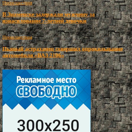
Происшествия
В Знаменске задержали мужчину за
изнасилование 7-летней девочки
Происшествия
Пьяный астраханец совершил опрокидывание
автомобиля «ВАЗ 2106»
- Реклама на сайте -