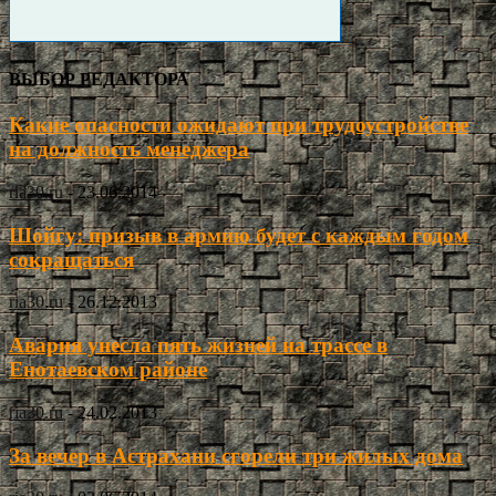
ВЫБОР РЕДАКТОРА
Какие опасности ожидают при трудоустройстве
на должность менеджера
ria30.ru
-
23.06.2014
Шойгу: призыв в армию будет с каждым годом
сокращаться
ria30.ru
-
26.12.2013
Авария унесла пять жизней на трассе в
Енотаевском районе
ria30.ru
-
24.02.2013
За вечер в Астрахани сгорели три жилых дома