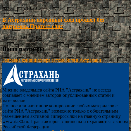
ria30.ru
-
15.10.2013
В Астрахани народный сход прошел без
погромов. Протест слит
ria30.ru
-
12.01.2014
Наши партнёры
Заправка кондиционера автомобиля в Астрахани
Мнение владельцев сайта РИА "Астрахань" не всегда
совпадает с мнением авторов опубликованных статей и
материалов.
Полное или частичное копирование любых материалов с
сайта РИА "Астрахань" возможно только с обязательным
размещением активной гиперссылки на главную страницу
www.ria30.ru. Права авторов защищены и охраняются законом
Российской Федерации.