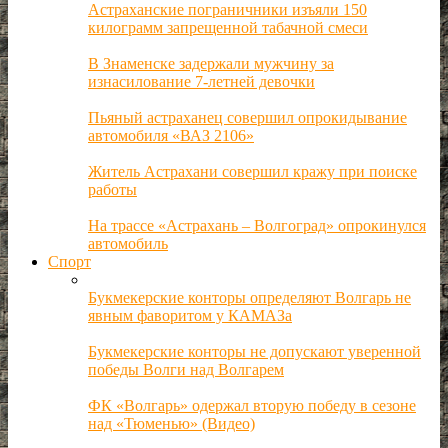
Астраханские пограничники изъяли 150
килограмм запрещенной табачной смеси
В Знаменске задержали мужчину за
изнасилование 7-летней девочки
Пьяный астраханец совершил опрокидывание
автомобиля «ВАЗ 2106»
Житель Астрахани совершил кражу при поиске
работы
На трассе «Астрахань – Волгоград» опрокинулся
автомобиль
Спорт
Букмекерские конторы определяют Волгарь не
явным фаворитом у КАМАЗа
Букмекерские конторы не допускают уверенной
победы Волги над Волгарем
ФК «Волгарь» одержал вторую победу в сезоне
над «Тюменью» (Видео)