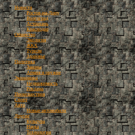
Новости
Ростов-на-Дону
Волгоград
Астрахань
Краснодар
Общество
Экология
ЖКХ
Туризм
Здоровье
Политика
Законы
Армия и оружие
Экономика
Недвижимость
Реклама
Происшествия
Спорт
Авто
Новые автомобили
Другие
Культура
Наука
Технологии