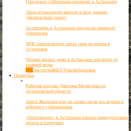
Городские субботники проходят в Астрахани
Лица астраханцев заносят в базу данных
«Безопасный город»
За сентябрь в Астрахани погода не принесёт
сюрпризов
МЧС прогнозирует запах гари по ночам в
Астрахани
Четыре жилых дома в Астрахани отключат от
горячей воды
Все
Экология
ЖКХ
Туризм
Здоровье
Политика
Рабочая поездка Дмитрия Медведева по
Астраханской области
Арест Жилкина или он снова среди последних в
рейтинге губернаторов
«Оппозицию» в Астрахани начали принудительно
лечить в психушке