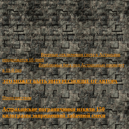
расчетов, в составе которых 18 человек.
Причина возгорания неизвестна и будет установлена после
проведения экспертизы. В результате пожара погибших и
пострадавших не обнаружено.
Известно, что в двухэтажном здании по адресу Моздокская
дом 7 располагаются магазин «Мир красок» и автомойка ИП
Григорян А.В.
Предыдущая статья
Веерные отключения света в Астрахани
продолжатся 10 дней
Следующая статья
Верблюжьи бега под Астраханью проведут
в 11-й раз
ЭТО МОЖЕТ БЫТЬ ИНТЕРЕСНО
ЕЩЕ ОТ АВТОРА
Происшествия
Астраханские пограничники изъяли 150
килограмм запрещенной табачной смеси