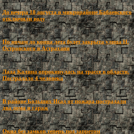
ria30.ru
-
02.06.2014
До вечера 18 августа в микрорайоне Бабаевского
отключили воду
ria30.ru
-
17.08.2015
По ночам до конца лета будет закрыта улица Н.
Островского в Астрахани
ria30.ru
-
22.06.2014
Лада Калина опрокинулась на трассе в области.
Пострадало 4 человека
ria30.ru
-
01.11.2013
В районе Больших Исад от пожара пострадали
два дома и гараж
ria30.ru
-
07.06.2014
Окна без замков теперь под запретом