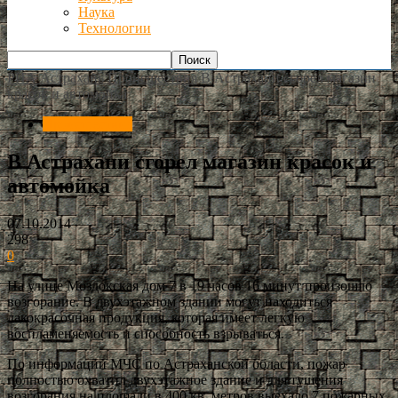
Наука
Технологии
РИА Астрахань
Происшествия
В Астрахани сгорел магазин
красок и автомойка
Происшествия
В Астрахани сгорел магазин красок и
автомойка
07.10.2014
298
0
На улице Моздокская дом 7 в 19 часов 16 минут произошло
возгорание. В двухэтажном здании могут находиться
лакокрасочная продукция, которая имеет легкую
воспламеняемость и способность взрываться.
По информации МЧС по Астраханской области, пожар
полностью охватил двухэтажное здание и для тушения
возгорания на площади в 400 кв. метров выехало 7 пожарных