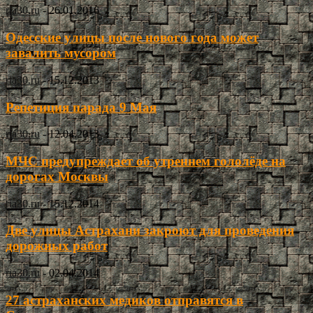
ria30.ru
-
26.01.2016
Одесские улицы после нового года может
завалить мусором
ria30.ru
-
15.12.2013
Репетиция парада 9 Мая
ria30.ru
-
12.04.2013
МЧС предупреждает об утреннем гололёде на
дорогах Москвы
ria30.ru
-
15.12.2014
Две улицы Астрахани закроют для проведения
дорожных работ
ria30.ru
-
02.04.2014
27 астраханских медиков отправятся в