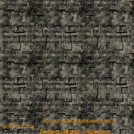
«Нетрезвый водитель», в результате которого водители
транспортных средств подвергались тотальной проверке на
употребление алкоголя.
По информации УМВД по Астраханской области, водитель
автомобиля не смог выполнить требование инспектора ДПС и
двигаясь со стороны ЖД Вокзала, не справился с управлением
и совершил столкновение с ограждением.
В ходе осмотра полицейские установили, что за рулём
автомобиля находился житель Северо-Кавказского региона
1987 года рождения, имевший признаки алкогольного
опьянения.
В результате ДТП молодой человек получил перелом
надколенника, смещение ключицы и был госпитализирован
бригадой Центра медицины катастроф.
В ближайшее время водителю предстоит выплатить штраф в
размере 30 тысяч рублей, а также ему грозит наказание в виде
лишения прав на срок до 2 лет.
Предыдущая статья
Полки российских магазинов могут
опустеть к лету
Следующая статья
На трассе «Москва — Астрахань»