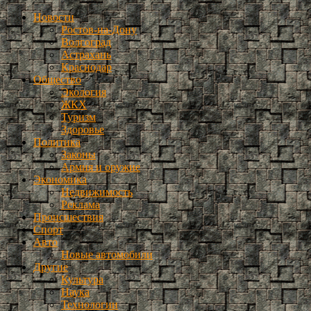
Новости
Ростов-на-Дону
Волгоград
Астрахань
Краснодар
Общество
Экология
ЖКХ
Туризм
Здоровье
Политика
Законы
Армия и оружие
Экономика
Недвижимость
Реклама
Происшествия
Спорт
Авто
Новые автомобили
Другие
Культура
Наука
Технологии