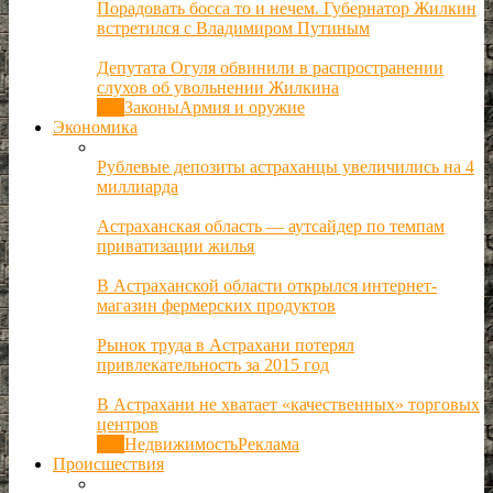
Порадовать босса то и нечем. Губернатор Жилкин
встретился с Владимиром Путиным
Депутата Огуля обвинили в распространении
слухов об увольнении Жилкина
Все
Законы
Армия и оружие
Экономика
Рублевые депозиты астраханцы увеличились на 4
миллиарда
Астраханская область — аутсайдер по темпам
приватизации жилья
В Астраханской области открылся интернет-
магазин фермерских продуктов
Рынок труда в Астрахани потерял
привлекательность за 2015 год
В Астрахани не хватает «качественных» торговых
центров
Все
Недвижимость
Реклама
Происшествия