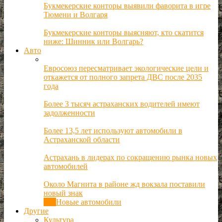
Букмекерские конторы выявили фаворита в игре
Тюмени и Волгаря
Букмекерские конторы выясняют, кто скатится
ниже: Шинник или Волгарь?
Авто
Евросоюз пересматривает экологические цели и
откажется от полного запрета ДВС после 2035
года
Более 3 тысяч астраханских водителей имеют
задолженности
Более 13,5 лет используют автомобили в
Астраханской области
Астрахань в лидерах по сокращению рынка новых
автомобилей
Около Магнита в районе жд вокзала поставили
новый знак
Все
Новые автомобили
Другие
Культура