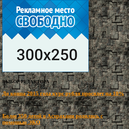
ВЫБОР РЕДАКТОРА
До конца 2015 года курс рубля просядет на 10%
ria30.ru
-
21.07.2015
Более 350 детей в Астрахани родились с
помощью ЭКО