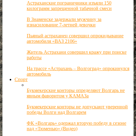
Астраханские пограничники изъяли 150
килограмм запрещенной табачной смеси
В Знаменске задержали мужчину за
изнасилование 7-летней девочки
Пьяный астраханец совершил опрокидывание
автомобиля «ВАЗ 2106»
Житель Астрахани совершил кражу при поиске
работы
На трассе «Астрахань – Волгоград» опрокинулся
автомобиль
Спорт
Букмекерские конторы определяют Волгарь не
явным фаворитом у КАМАЗа
Букмекерские конторы не допускают уверенной
победы Волги над Волгарем
ФК «Волгарь» одержал вторую победу в сезоне
над «Тюменью» (Видео)