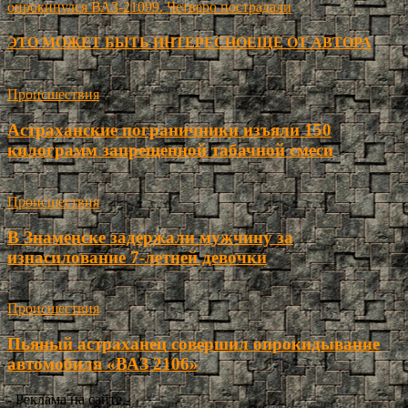
опрокинулся ВАЗ-21099. Четверо пострадали
ЭТО МОЖЕТ БЫТЬ ИНТЕРЕСНО
ЕЩЕ ОТ АВТОРА
Происшествия
Астраханские пограничники изъяли 150
килограмм запрещенной табачной смеси
Происшествия
В Знаменске задержали мужчину за
изнасилование 7-летней девочки
Происшествия
Пьяный астраханец совершил опрокидывание
автомобиля «ВАЗ 2106»
- Реклама на сайте -