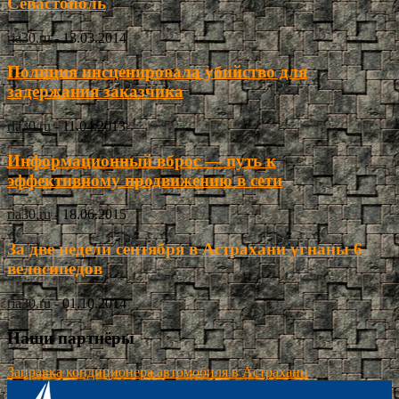
Севастополь
ria30.ru
-
13.03.2014
Полиция инсценировала убийство для
задержания заказчика
ria30.ru
-
11.04.2013
Информационный вброс — путь к
эффективному продвижению в сети
ria30.ru
-
18.06.2015
За две недели сентября в Астрахани угнаны 6
велосипедов
ria30.ru
-
01.10.2014
Наши партнёры
Заправка кондиционера автомобиля в Астрахани