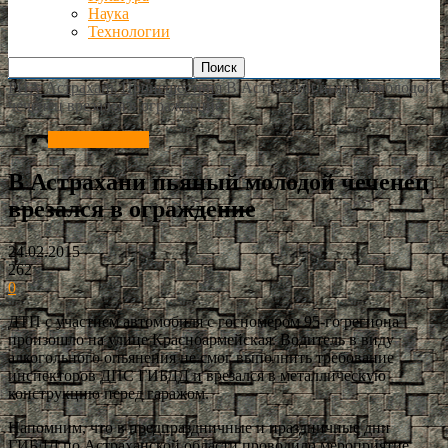
Наука
Технологии
РИА Астрахань
Происшествия
В Астрахани пьяный молодой
чеченец врезался в ограждение
Происшествия
В Астрахани пьяный молодой чеченец
врезался в ограждение
24.02.2015
262
0
ДТП с участием автомобиля с госномером 95-го региона
произошло на улице Красноармейская. Водитель в виду
алкогольного опьянения не смог выполнить требование
инспекторов ДПС ГИБДД и врезался в металлическую
конструкцию перед гаражом.
Напомним, что в предпраздничные и праздничные дни
ГИБДД по Астраханской области проводило мероприятие