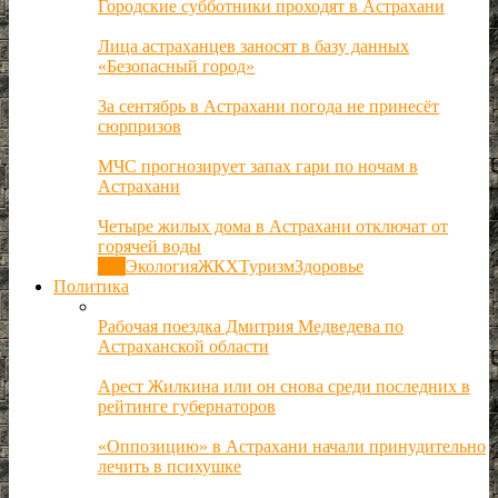
Городские субботники проходят в Астрахани
Лица астраханцев заносят в базу данных
«Безопасный город»
За сентябрь в Астрахани погода не принесёт
сюрпризов
МЧС прогнозирует запах гари по ночам в
Астрахани
Четыре жилых дома в Астрахани отключат от
горячей воды
Все
Экология
ЖКХ
Туризм
Здоровье
Политика
Рабочая поездка Дмитрия Медведева по
Астраханской области
Арест Жилкина или он снова среди последних в
рейтинге губернаторов
«Оппозицию» в Астрахани начали принудительно
лечить в психушке