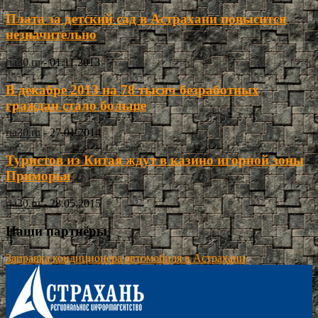
Плата за детский сад в Астрахани повысится
незначительно
ria30.ru
-
01.11.2013
В декабре 2013 на 78 тысяч безработных
граждан стало больше
ria30.ru
-
27.01.2014
Туристов из Китая ждут в казино игорной зоны
Приморья
ria30.ru
-
28.05.2015
Наши партнёры
Заправка кондиционера автомобиля в Астрахани