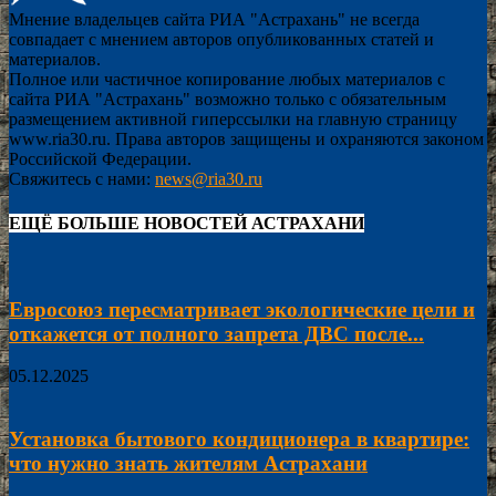
Мнение владельцев сайта РИА "Астрахань" не всегда
совпадает с мнением авторов опубликованных статей и
материалов.
Полное или частичное копирование любых материалов с
сайта РИА "Астрахань" возможно только с обязательным
размещением активной гиперссылки на главную страницу
www.ria30.ru. Права авторов защищены и охраняются законом
Российской Федерации.
Свяжитесь с нами:
news@ria30.ru
ЕЩЁ БОЛЬШЕ НОВОСТЕЙ АСТРАХАНИ
Евросоюз пересматривает экологические цели и
откажется от полного запрета ДВС после...
05.12.2025
Установка бытового кондиционера в квартире:
что нужно знать жителям Астрахани