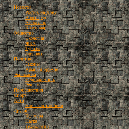
Новости
Ростов-на-Дону
Волгоград
Астрахань
Краснодар
Общество
Экология
ЖКХ
Туризм
Здоровье
Политика
Законы
Армия и оружие
Экономика
Недвижимость
Реклама
Происшествия
Спорт
Авто
Новые автомобили
Другие
Культура
Наука
Технологии