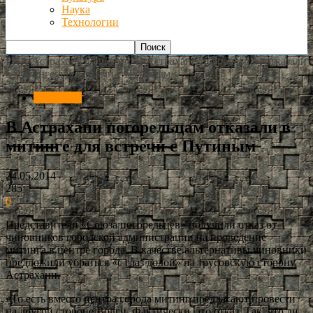
Наука
Технологии
РИА Астрахань
Общество
В Астрахани погорельцам отказали
в митинге для встречи с Путиным
Общество
В Астрахани погорельцам отказали в
митинге для встречи с Путиным
24.05.2014
285
0
Представители «Союза погорельцев» получили отказ от
чиновников городской администрации на проведение
митинга в центре города. В качестве альтернативы чиновники
предложили убраться «с глаз долой» на трусовскую сторону
Астрахани.
«То есть вместо центра города митинг предлагают провести
на другой стороне Волги. Фактически, это отказ. Так, что ли,