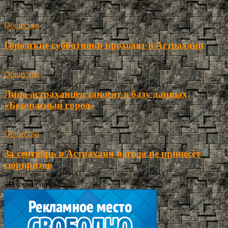
Общество
Городские субботники проходят в Астрахани
Общество
Лица астраханцев заносят в базу данных
«Безопасный город»
Общество
За сентябрь в Астрахани погода не принесёт
сюрпризов
- Реклама на сайте -