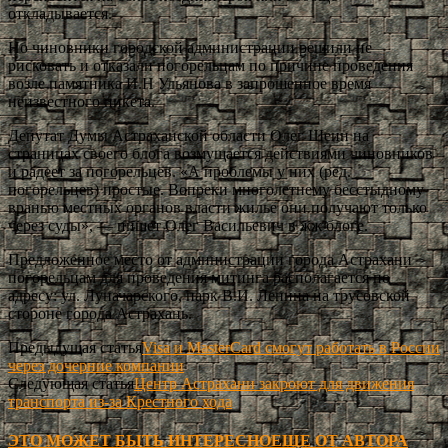
откладывается.
Но чиновники городской администрации решили не
рисковать и отказали погорельцам по причине проведения
возле памятника И.Н Ульянова в запрошенное время
неизвестного пикета.
Депутат Думы Астраханской области Олег Шеин на
страницах своего блога возмущается действиями чиновников
и радеет за погорельцев. «А проблемы у них (ред.
погорельцев) простые. Вопреки многолетнему бесстыдному
вранью местных органов власти жилье они получают только
через суды», — пишет Олег Васильевич в жж блоге.
Предложенное место от администрации города Астрахани
погорельцам для проведения митинга располагается по
адресу: ул. Луначарского, парк В.И. Ленина на трусовской
стороне города Астрахань.
Предыдущая статья
Visa и MasterCard смогут работать в России
через дочерние компании
Следующая статья
Центр Астрахани закроют для движения
транспорта из-за Крестного хода
ЭТО МОЖЕТ БЫТЬ ИНТЕРЕСНО
ЕЩЕ ОТ АВТОРА