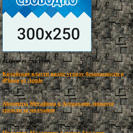
ВЫБОР РЕДАКТОРА
Китайские власти видят угрозу безопасности в
iPhone от Apple
ria30.ru
-
13.07.2014
Абоненты Мегафона в Астрахани лишатся
средств за молчание
ria30.ru
-
16.12.2015
Праздник Масленица в парке Аркадия