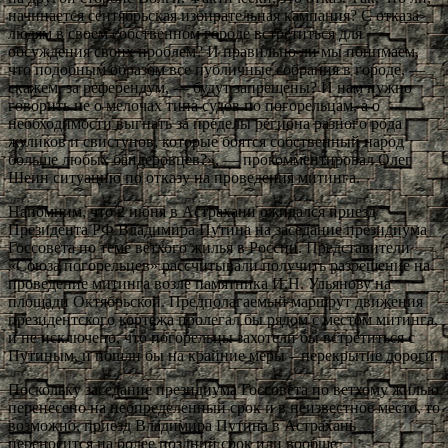
начинается сентябрьская избирательная кампания? С отказа
людям в своем собственном городе встретиться для
обсуждения своих проблем? И правильно ли мы понимаем,
что подобным образом все публичные собрания в городе, —
скажем, за референдум, — будут запрещены? И нам нужно
говорить не о мелочах типа судов по погорельцам, а о
необходимости выгнать за пределы региона разного рода
жуликов и свистунов, которые боятся собственный народ
больше любых бандеровцев?», — прокомментировал Олег
Шеин ситуацию по отказу на проведения митинга.
Напомним, что 2 июня в Астрахани ожидался приезд
Президента РФ Владимира Путина на заседание президиума
Госсовета по теме ветхого жилья в России. Представители
«Союза погорельцев» рассчитывали получить разрешение на
проведение митинга возле памятника И.Н. Ульянову на
площади Октябрьской. Предполагаемый маршрут движения
президентского кортежа пролегал бы рядом с местом митинга,
и не исключено, что погорельцы захотели бы встретиться с
Путиным, и пошли бы на крайние меры – перекрытие дороги.
Поскольку заседание президиума Госсовета по ветхому жилью
перенесено на неопределенный срок и в неизвестное место, то
возможно, приезд Владимира Путина в Астрахань
переносится на более поздний срок или вообще