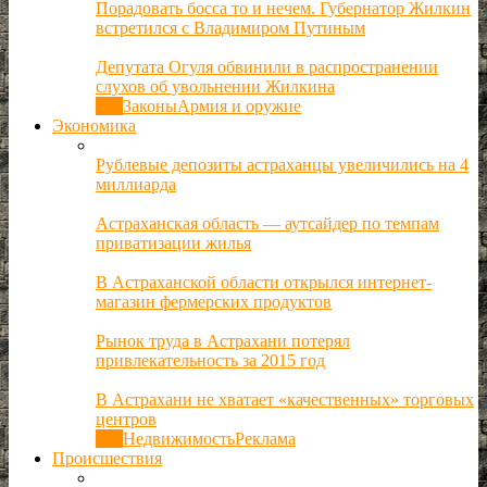
Порадовать босса то и нечем. Губернатор Жилкин
встретился с Владимиром Путиным
Депутата Огуля обвинили в распространении
слухов об увольнении Жилкина
Все
Законы
Армия и оружие
Экономика
Рублевые депозиты астраханцы увеличились на 4
миллиарда
Астраханская область — аутсайдер по темпам
приватизации жилья
В Астраханской области открылся интернет-
магазин фермерских продуктов
Рынок труда в Астрахани потерял
привлекательность за 2015 год
В Астрахани не хватает «качественных» торговых
центров
Все
Недвижимость
Реклама
Происшествия