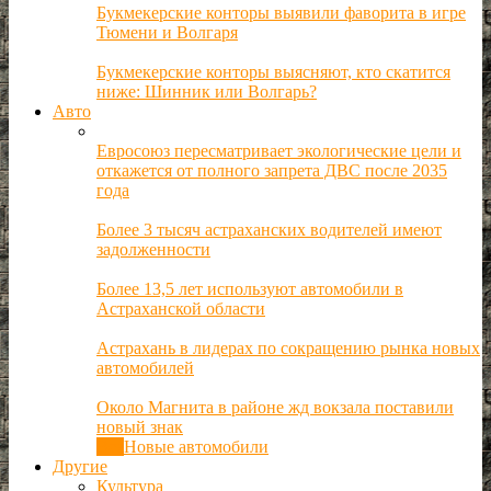
Букмекерские конторы выявили фаворита в игре
Тюмени и Волгаря
Букмекерские конторы выясняют, кто скатится
ниже: Шинник или Волгарь?
Авто
Евросоюз пересматривает экологические цели и
откажется от полного запрета ДВС после 2035
года
Более 3 тысяч астраханских водителей имеют
задолженности
Более 13,5 лет используют автомобили в
Астраханской области
Астрахань в лидерах по сокращению рынка новых
автомобилей
Около Магнита в районе жд вокзала поставили
новый знак
Все
Новые автомобили
Другие
Культура