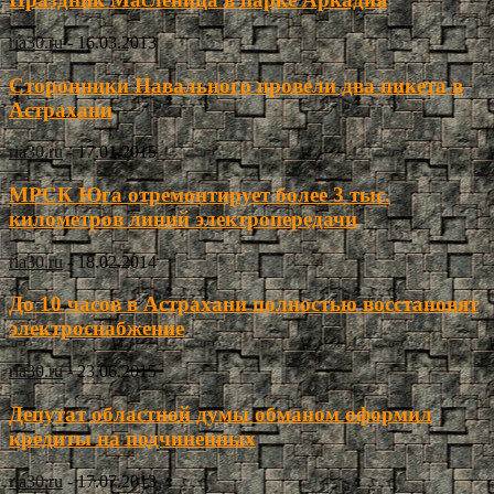
ria30.ru
-
16.03.2013
Сторонники Навального провели два пикета в
Астрахани
ria30.ru
-
17.01.2015
МРСК Юга отремонтирует более 3 тыс.
километров линий электропередачи
ria30.ru
-
18.02.2014
До 10 часов в Астрахани полностью восстановят
электроснабжение
ria30.ru
-
23.06.2015
Депутат областной думы обманом оформил
кредиты на подчиненных
ria30.ru
-
17.07.2013