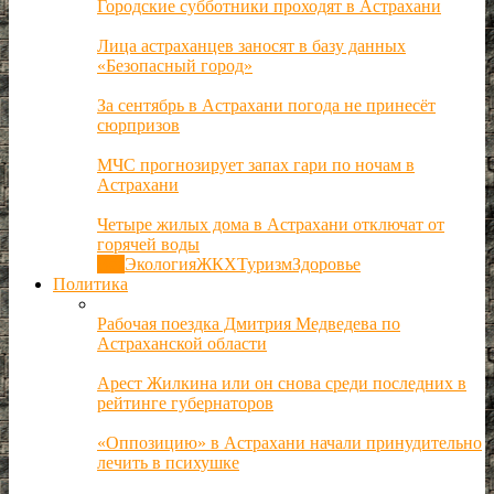
Городские субботники проходят в Астрахани
Лица астраханцев заносят в базу данных
«Безопасный город»
За сентябрь в Астрахани погода не принесёт
сюрпризов
МЧС прогнозирует запах гари по ночам в
Астрахани
Четыре жилых дома в Астрахани отключат от
горячей воды
Все
Экология
ЖКХ
Туризм
Здоровье
Политика
Рабочая поездка Дмитрия Медведева по
Астраханской области
Арест Жилкина или он снова среди последних в
рейтинге губернаторов
«Оппозицию» в Астрахани начали принудительно
лечить в психушке