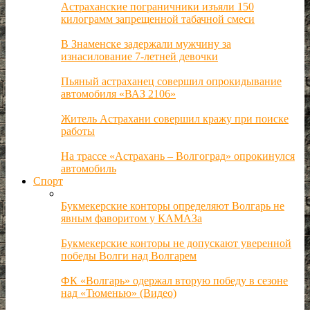
Астраханские пограничники изъяли 150
килограмм запрещенной табачной смеси
В Знаменске задержали мужчину за
изнасилование 7-летней девочки
Пьяный астраханец совершил опрокидывание
автомобиля «ВАЗ 2106»
Житель Астрахани совершил кражу при поиске
работы
На трассе «Астрахань – Волгоград» опрокинулся
автомобиль
Спорт
Букмекерские конторы определяют Волгарь не
явным фаворитом у КАМАЗа
Букмекерские конторы не допускают уверенной
победы Волги над Волгарем
ФК «Волгарь» одержал вторую победу в сезоне
над «Тюменью» (Видео)