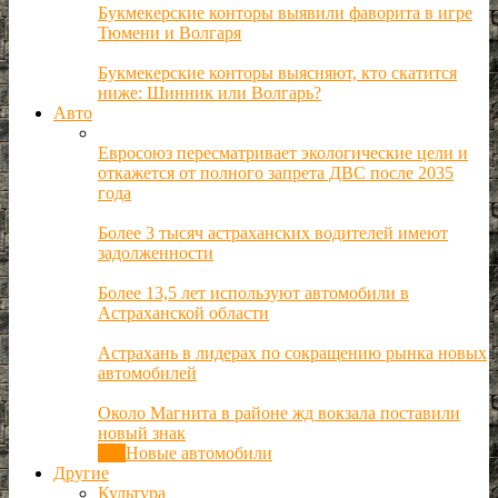
Букмекерские конторы выявили фаворита в игре
Тюмени и Волгаря
Букмекерские конторы выясняют, кто скатится
ниже: Шинник или Волгарь?
Авто
Евросоюз пересматривает экологические цели и
откажется от полного запрета ДВС после 2035
года
Более 3 тысяч астраханских водителей имеют
задолженности
Более 13,5 лет используют автомобили в
Астраханской области
Астрахань в лидерах по сокращению рынка новых
автомобилей
Около Магнита в районе жд вокзала поставили
новый знак
Все
Новые автомобили
Другие
Культура