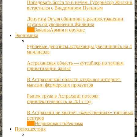
Порадовать босса то и нечем. Губернатор Жилкин
встретился с Владимиром Путиным
Депутата Огуля обвинили в распространении
слухов об увольнении Жилкина
Все
Законы
Армия и оружие
Экономика
Рублевые депозиты астраханцы увеличились на 4
миллиарда
Астраханская область — аутсайдер по темпам
приватизации жилья
В Астраханской области открылся интернет-
магазин фермерских продуктов
Рынок труда в Астрахани потерял
привлекательность за 2015 год
В Астрахани не хватает «качественных» торговых
центров
Все
Недвижимость
Реклама
Происшествия