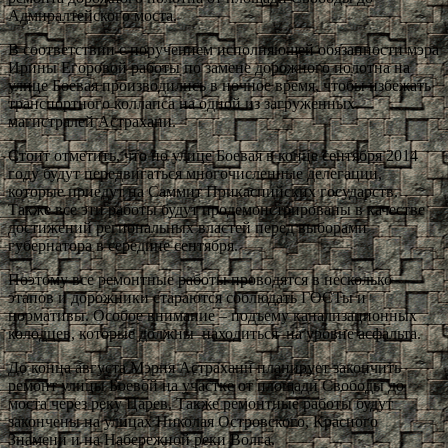
Адмиралтейского моста.
В соответствии с поручением исполняющей обязанности мэра
Ирины Егоровой работы по замене дорожного полотна на
улице Боевая производились в ночное время, чтобы избежать
транспортного коллапса на одной из загруженных
магистралей Астрахани.
Стоит отметить, что по улице Боевая в конце сентября 2014
году будут передвигаться многочисленные делегации,
которые приедут на Саммит Прикаспийских государств.
Также все эти работы будут продемонстрированы в качестве
достижений региональных властей перед выборами
губернатора в середине сентября.
Поэтому все ремонтные работы проводятся в несколько
этапов и дорожники стараются соблюдать ГОСТы и
нормативы. Особое внимание – подъему канализационных
колодцев, которые должны находиться на уровне асфальта.
До конца августа Мэрия Астрахани планирует закончить
ремонт улицы Боевой на участке от площади Свободы до
моста через реку Царев. Также ремонтные работы будут
закончены на улицах Николая Островского, Красного
Знамени и на Набережной реки Волга.