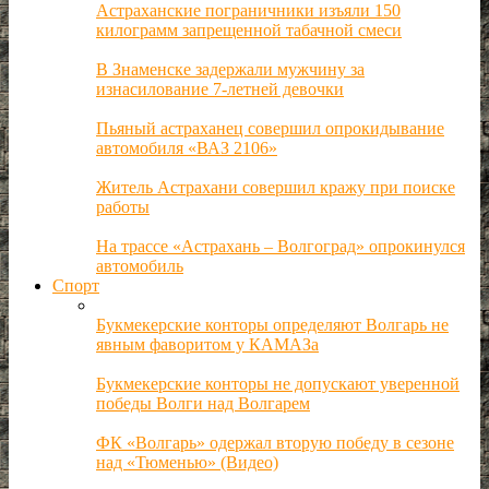
Астраханские пограничники изъяли 150
килограмм запрещенной табачной смеси
В Знаменске задержали мужчину за
изнасилование 7-летней девочки
Пьяный астраханец совершил опрокидывание
автомобиля «ВАЗ 2106»
Житель Астрахани совершил кражу при поиске
работы
На трассе «Астрахань – Волгоград» опрокинулся
автомобиль
Спорт
Букмекерские конторы определяют Волгарь не
явным фаворитом у КАМАЗа
Букмекерские конторы не допускают уверенной
победы Волги над Волгарем
ФК «Волгарь» одержал вторую победу в сезоне
над «Тюменью» (Видео)