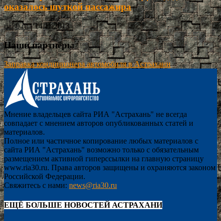
оказалось шуткой пассажира
ria30.ru
-
14.11.2013
Наши партнёры
Заправка кондиционера автомобиля в Астрахани
Мнение владельцев сайта РИА "Астрахань" не всегда
совпадает с мнением авторов опубликованных статей и
материалов.
Полное или частичное копирование любых материалов с
сайта РИА "Астрахань" возможно только с обязательным
размещением активной гиперссылки на главную страницу
www.ria30.ru. Права авторов защищены и охраняются законом
Российской Федерации.
Свяжитесь с нами:
news@ria30.ru
ЕЩЁ БОЛЬШЕ НОВОСТЕЙ АСТРАХАНИ