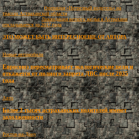
Предыдущая статья
Операция «Нетрезвый водитель» на
трассах Астраханской области
Следующая статья
Ликвидация ветхого жилья в Астрахани
откладывается до 2017 года
ЭТО МОЖЕТ БЫТЬ ИНТЕРЕСНО
ЕЩЕ ОТ АВТОРА
Новые автомобили
Евросоюз пересматривает экологические цели и
откажется от полного запрета ДВС после 2035
года
Авто
Более 3 тысяч астраханских водителей имеют
задолженности
Ростов-на-Дону