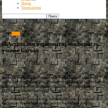
Наука
Технологии
РИА Астрахань
Авто
В Астрахани отремонтировали часть
улицы Боевая
Авто
В Астрахани отремонтировали часть
улицы Боевая
16.07.2014
324
0
За несколько дней дорожные работники смогли заменить
около 11 тысяч кв. метров дорожного полотна на улице Боевая
в Советском районе города Астрахань. И.о. мэра Ирина
Егорова проинспектировала ход работ.
Как сообщает пресс-служба Администрации Астрахани, в
настоящее время завершены работы на первом участке
ремонта дорожного полотна от площади Свободы до