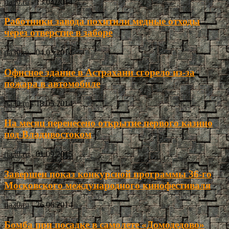
ria30.ru
-
13.04.2014
Работники завода похитили медные отходы
через отверстие в заборе
ria30.ru
-
04.03.2014
Офисное здание в Астрахани сгорело из-за
пожара в автомобиле
ria30.ru
-
18.05.2014
На месяц перенесено открытие первого казино
под Владивостоком
ria30.ru
-
01.09.2015
Завершен показ конкурсной программы 36-го
Московского международного кинофестиваля
ria30.ru
-
26.06.2014
Бомба при посадке в самолете «Домодедово»