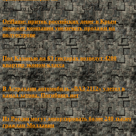
ria30.ru
-
02.12.2014
Oriflame: приток российских денег в Крым
поможет компании увеличить продажи на
полуострове
ria30.ru
-
23.05.2014
Под Казанью на 63 гектарах возведут 4200
квартир эконом-класса
ria30.ru
-
10.11.2013
В Астрахани автомобиль «ВАЗ 2112» улетел в
канал затона. Погибших нет
ria30.ru
-
18.01.2014
Из России могут депортировать более 240 тысяч
граждан Молдавии