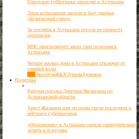
Городские субботники проходят в Астрахани
Лица астраханцев заносят в базу данных
«Безопасный город»
За сентябрь в Астрахани погода не принесёт
сюрпризов
МЧС прогнозирует запах гари по ночам в
Астрахани
Четыре жилых дома в Астрахани отключат от
горячей воды
Все
Экология
ЖКХ
Туризм
Здоровье
Политика
Рабочая поездка Дмитрия Медведева по
Астраханской области
Арест Жилкина или он снова среди последних в
рейтинге губернаторов
«Оппозицию» в Астрахани начали принудительно
лечить в психушке