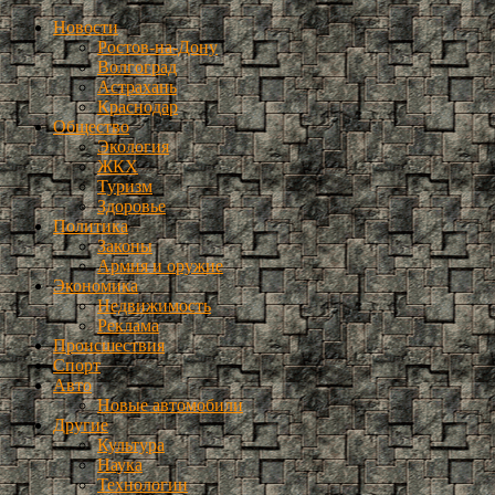
Новости
Ростов-на-Дону
Волгоград
Астрахань
Краснодар
Общество
Экология
ЖКХ
Туризм
Здоровье
Политика
Законы
Армия и оружие
Экономика
Недвижимость
Реклама
Происшествия
Спорт
Авто
Новые автомобили
Другие
Культура
Наука
Технологии