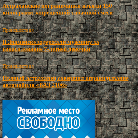
Астраханские пограничники изъяли 150
килограмм запрещенной табачной смеси
Происшествия
В Знаменске задержали мужчину за
изнасилование 7-летней девочки
Происшествия
Пьяный астраханец совершил опрокидывание
автомобиля «ВАЗ 2106»
- Реклама на сайте -