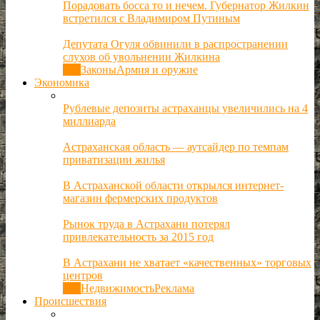
Порадовать босса то и нечем. Губернатор Жилкин
встретился с Владимиром Путиным
Депутата Огуля обвинили в распространении
слухов об увольнении Жилкина
Все
Законы
Армия и оружие
Экономика
Рублевые депозиты астраханцы увеличились на 4
миллиарда
Астраханская область — аутсайдер по темпам
приватизации жилья
В Астраханской области открылся интернет-
магазин фермерских продуктов
Рынок труда в Астрахани потерял
привлекательность за 2015 год
В Астрахани не хватает «качественных» торговых
центров
Все
Недвижимость
Реклама
Происшествия