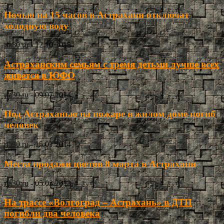
Ночью на 15 часов в Астрахани отключат
холодную воду
ria30.ru
-
12.10.2015
Астраханским семьям с тремя детьми лучше всех
живется в ЮФО
ria30.ru
-
09.07.2014
Под Астраханью на пожаре в жилом доме погиб
человек
ria30.ru
-
15.01.2014
Места продажи цветов 8 марта в Астрахани
ria30.ru
-
05.03.2013
На трассе «Волгоград – Астрахань» в ДТП
погибли два человека