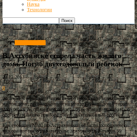
Наука
Технологии
РИА Астрахань
Происшествия
В Ахтубинске сгорела часть
жилого дома. Погиб двухгодовалый ребенок
Происшествия
В Ахтубинске сгорела часть жилого
дома. Погиб двухгодовалый ребенок
23.12.2013
348
0
22 декабря в районе 9 часов вечера произошло возгорание в
жилом доме, расположенном на улице Баумана дом 8 города
Ахтубинск Астраханской области. В результате пожара из-за
обогревательного прибора погиб двухгодовалый ребенок.
Как сообщает МЧС по Астраханской области, сообщение о
возгорании поступило на пульт дежурного в 20 часов 59
минут. В месте пожара выдвинулись расчеты 14-й пожарной