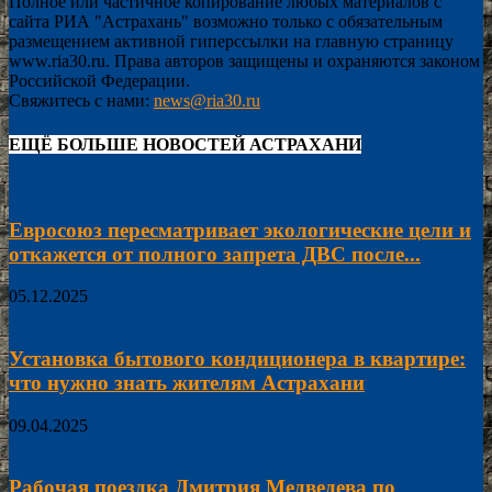
Полное или частичное копирование любых материалов с
сайта РИА "Астрахань" возможно только с обязательным
размещением активной гиперссылки на главную страницу
www.ria30.ru. Права авторов защищены и охраняются законом
Российской Федерации.
Свяжитесь с нами:
news@ria30.ru
ЕЩЁ БОЛЬШЕ НОВОСТЕЙ АСТРАХАНИ
Евросоюз пересматривает экологические цели и
откажется от полного запрета ДВС после...
05.12.2025
Установка бытового кондиционера в квартире:
что нужно знать жителям Астрахани
09.04.2025
Рабочая поездка Дмитрия Медведева по