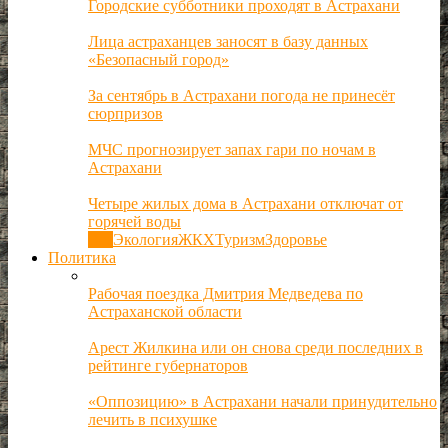
Городские субботники проходят в Астрахани
Лица астраханцев заносят в базу данных
«Безопасный город»
За сентябрь в Астрахани погода не принесёт
сюрпризов
МЧС прогнозирует запах гари по ночам в
Астрахани
Четыре жилых дома в Астрахани отключат от
горячей воды
Все
Экология
ЖКХ
Туризм
Здоровье
Политика
Рабочая поездка Дмитрия Медведева по
Астраханской области
Арест Жилкина или он снова среди последних в
рейтинге губернаторов
«Оппозицию» в Астрахани начали принудительно
лечить в психушке