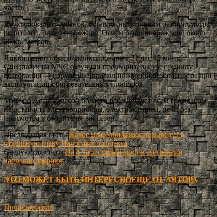
части.
Двухгодовалый ребенок, оставленный спящим без присмотра
родителей, погиб на пожаре. Огнем было повреждено около
25 кв. метров.
Ликвидация пожара зафиксирована в 21 час 15 минут.
Специалисты МЧС озвучили предварительную причину
возгорания — нарушение правил пожарной безопасности при
эксплуатации обогревательных приборов.
МЧС по Астраханской области рекомендует всем гражданам
не оставлять электроприборы, электрокамины, печи без
присмотра в отопительный сезон.
Предыдущая статья
Налог на недвижимость выведут в
отдельную главу Налогового кодекса
Следующая статья
На 4 часа старый мост в Астрахани
частично закроют
ЭТО МОЖЕТ БЫТЬ ИНТЕРЕСНО
ЕЩЕ ОТ АВТОРА
Происшествия