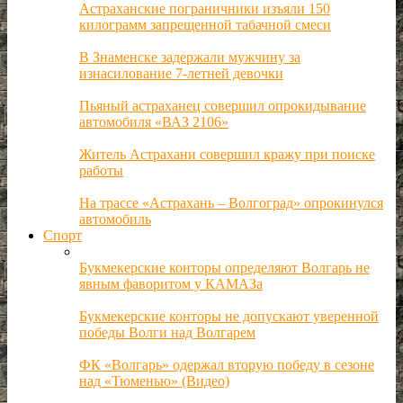
Астраханские пограничники изъяли 150
килограмм запрещенной табачной смеси
В Знаменске задержали мужчину за
изнасилование 7-летней девочки
Пьяный астраханец совершил опрокидывание
автомобиля «ВАЗ 2106»
Житель Астрахани совершил кражу при поиске
работы
На трассе «Астрахань – Волгоград» опрокинулся
автомобиль
Спорт
Букмекерские конторы определяют Волгарь не
явным фаворитом у КАМАЗа
Букмекерские конторы не допускают уверенной
победы Волги над Волгарем
ФК «Волгарь» одержал вторую победу в сезоне
над «Тюменью» (Видео)