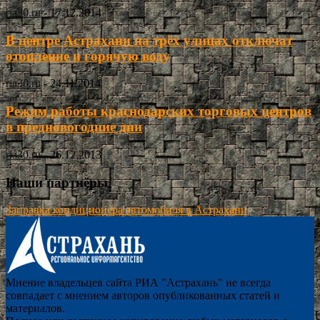
ria30.ru
-
17.12.2014
В центре Астрахани на трёх улицах отключат
отопление и горячую воду
ria30.ru
-
24.11.2014
Режим работы краснодарских торговых центров
в предновогодние дни
ria30.ru
-
26.12.2013
Наши партнёры
Заправка кондиционера автомобиля в Астрахани
Мнение владельцев сайта РИА "Астрахань" не всегда
совпадает с мнением авторов опубликованных статей и
материалов.