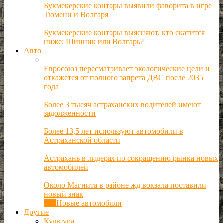
Букмекерские конторы выявили фаворита в игре
Тюмени и Волгаря
Букмекерские конторы выясняют, кто скатится
ниже: Шинник или Волгарь?
Авто
Евросоюз пересматривает экологические цели и
откажется от полного запрета ДВС после 2035
года
Более 3 тысяч астраханских водителей имеют
задолженности
Более 13,5 лет используют автомобили в
Астраханской области
Астрахань в лидерах по сокращению рынка новых
автомобилей
Около Магнита в районе жд вокзала поставили
новый знак
Все
Новые автомобили
Другие
Культура