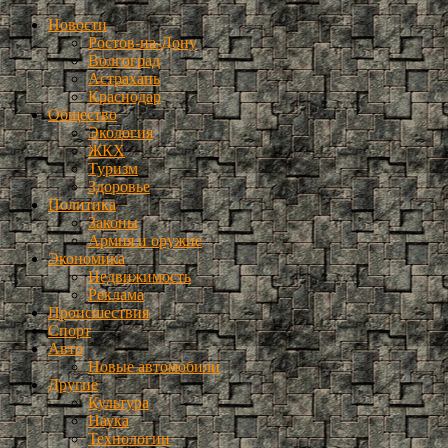
Новости
Ростов-на-Дону
Волгоград
Астрахань
Краснодар
Общество
Экология
ЖКХ
Туризм
Здоровье
Политика
Законы
Армия и оружие
Экономика
Недвижимость
Реклама
Происшествия
Спорт
Авто
Новые автомобили
Другие
Культура
Наука
Технологии