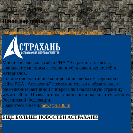
ria30.ru
-
12.09.2014
Наши партнёры
Заправка кондиционера автомобиля в Астрахани
Мнение владельцев сайта РИА "Астрахань" не всегда
совпадает с мнением авторов опубликованных статей и
материалов.
Полное или частичное копирование любых материалов с
сайта РИА "Астрахань" возможно только с обязательным
размещением активной гиперссылки на главную страницу
www.ria30.ru. Права авторов защищены и охраняются законом
Российской Федерации.
Свяжитесь с нами:
news@ria30.ru
ЕЩЁ БОЛЬШЕ НОВОСТЕЙ АСТРАХАНИ