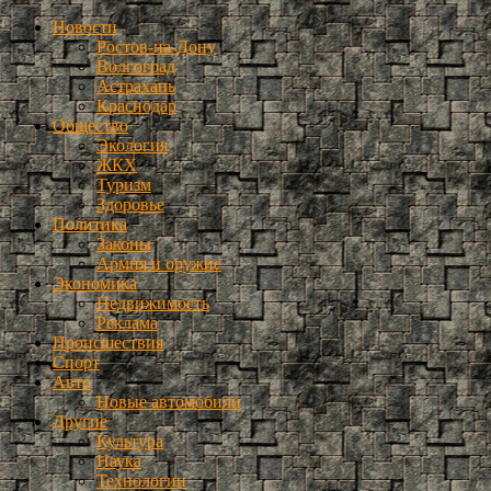
Новости
Ростов-на-Дону
Волгоград
Астрахань
Краснодар
Общество
Экология
ЖКХ
Туризм
Здоровье
Политика
Законы
Армия и оружие
Экономика
Недвижимость
Реклама
Происшествия
Спорт
Авто
Новые автомобили
Другие
Культура
Наука
Технологии