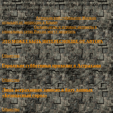
энергии, нефти или газа» с наложением административного
штрафа до 8 000 рублей на физических лиц и до 80 000 рублей
– на юридических лиц.
Предыдущая статья
Астраханский губернатор Жилкин
отдыхает от депрессии в Крыму
Следующая статья
Онлайн-игры и игровые автоматы в
социальных сетях России могут запретить
ЭТО МОЖЕТ БЫТЬ ИНТЕРЕСНО
ЕЩЕ ОТ АВТОРА
Общество
Городские субботники проходят в Астрахани
Общество
Лица астраханцев заносят в базу данных
«Безопасный город»
Общество