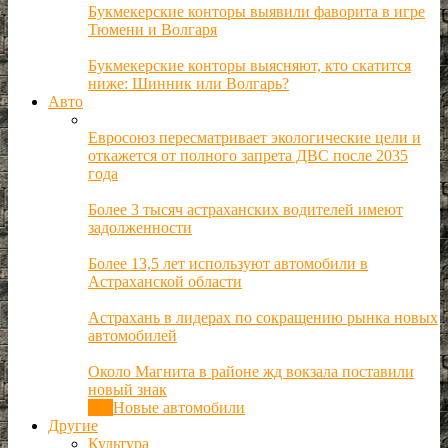
Букмекерские конторы выявили фаворита в игре
Тюмени и Волгаря
Букмекерские конторы выясняют, кто скатится
ниже: Шинник или Волгарь?
Авто
Евросоюз пересматривает экологические цели и
откажется от полного запрета ДВС после 2035
года
Более 3 тысяч астраханских водителей имеют
задолженности
Более 13,5 лет используют автомобили в
Астраханской области
Астрахань в лидерах по сокращению рынка новых
автомобилей
Около Магнита в районе жд вокзала поставили
новый знак
Все
Новые автомобили
Другие
Культура