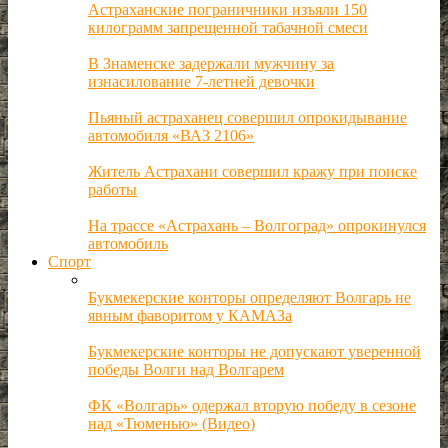
Астраханские пограничники изъяли 150
килограмм запрещенной табачной смеси
В Знаменске задержали мужчину за
изнасилование 7-летней девочки
Пьяный астраханец совершил опрокидывание
автомобиля «ВАЗ 2106»
Житель Астрахани совершил кражу при поиске
работы
На трассе «Астрахань – Волгоград» опрокинулся
автомобиль
Спорт
Букмекерские конторы определяют Волгарь не
явным фаворитом у КАМАЗа
Букмекерские конторы не допускают уверенной
победы Волги над Волгарем
ФК «Волгарь» одержал вторую победу в сезоне
над «Тюменью» (Видео)