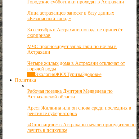
Городские субботники проходят в Астрахани
Лица астраханцев заносят в базу данных
«Безопасный город»
За сентябрь в Астрахани погода не принесёт
сюрпризов
МЧС прогнозирует запах гари по ночам в
Астрахани
Четыре жилых дома в Астрахани отключат от
горячей воды
Все
Экология
ЖКХ
Туризм
Здоровье
Политика
Рабочая поездка Дмитрия Медведева по
Астраханской области
Арест Жилкина или он снова среди последних в
рейтинге губернаторов
«Оппозицию» в Астрахани начали принудительно
лечить в психушке