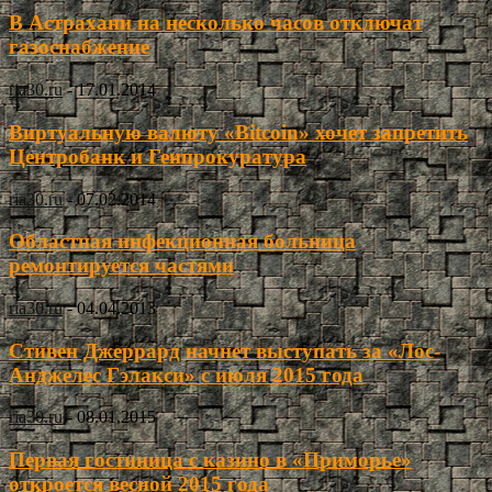
В Астрахани на несколько часов отключат
газоснабжение
ria30.ru
-
17.01.2014
Виртуальную валюту «Bitcoin» хочет запретить
Центробанк и Генпрокуратура
ria30.ru
-
07.02.2014
Областная инфекционная больница
ремонтируется частями
ria30.ru
-
04.04.2013
Стивен Джеррард начнет выступать за «Лос-
Анджелес Гэлакси» с июля 2015 года
ria30.ru
-
08.01.2015
Первая гостиница с казино в «Приморье»
откроется весной 2015 года