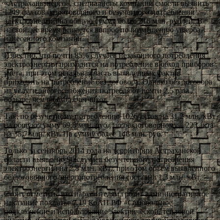
«Астраханьэнерго», специалисты компании смогли выявить
1249 фактов бездоговорного и безучетного потребления
электроэнергии на общую сумму более 216 млн. рублей. В
настоящее время решается вопрос по возмещению ущерба
нанесенного компании.
Известно, что почти 85% случаев незаконного потребления
электроэнергии приходится на потребление в обход приборов
учёта, при этом остальная часть выявленных фактов
приходить на потребление без договора. Однако без договора
на услуги энергоснабжения потребляют почти 2,5 раза
больше, чем в обход счётчиков.
Так, по безучетному потреблению 1026 актов на 31,2 млн. кВт
на общую сумму 69,8 млн. руб., по бездоговорному – 223 акта
на 35,7 млн. кВт. На сумму более 146 млн. руб.
Только за сентябрь 2014 года на территории Астраханской
области выявлено 96 случаев безучтенного потребления
электроэнергии на 2,8 млн. кВт., при этом объем выявленного
бездоговорного энергопотребления составил 1,3 млн. кВт.
Стоит отметить, что нарушителям грозит административное
наказание по статье 7.19 КоАП РФ «Самовольное
подключение и использование электрической, тепловой