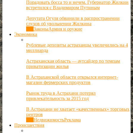
Порадовать босса то и нечем. Губернатор Жилкин
встретился с Владимиром Путиным
Депутата Огуля обвинили в распространении
слухов об увольнении Жилкина
Все
Законы
Армия и оружие
Экономика
Рублевые депозиты астраханцы увеличились на 4
миллиарда
Астраханская область — аутсайдер по темпам
приватизации жилья
В Астраханской области открылся интернет-
магазин фермерских продуктов
Рынок труда в Астрахани потерял
привлекательность за 2015 год
В Астрахани не хватает «качественных» торговых
центров
Все
Недвижимость
Реклама
Происшествия