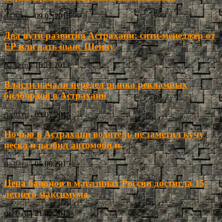
ria30.ru
-
09.02.2015
Два пути развития Астрахани: сити-менеджер от
ЕР или дать шанс Шеину
ria30.ru
-
16.11.2013
Власти начали передел рынка рекламных
билбордов в Астрахани
ria30.ru
-
03.07.2015
Ночью в Астрахани водитель не заметил кучу
песка и разбил автомобиль
ria30.ru
-
05.06.2015
Цена бананов в магазинах России достигла 15-
летнего максимума
ria30.ru
-
21.02.2015