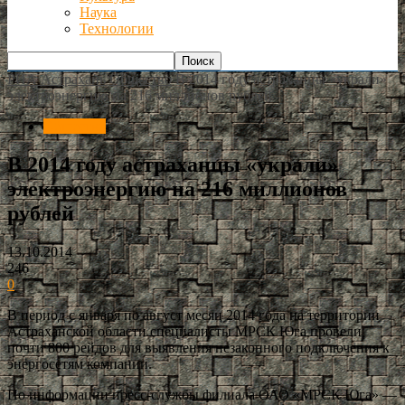
Наука
Технологии
РИА Астрахань
Общество
В 2014 году астраханцы «украли»
электроэнергию на 216 миллионов рублей
Общество
В 2014 году астраханцы «украли»
электроэнергию на 216 миллионов
рублей
13.10.2014
246
0
В период с января по август месяц 2014 года на территории
Астраханской области специалисты МРСК Юга провели
почти 800 рейдов для выявления незаконного подключения к
энергосетям компании.
По информации пресс-службы филиала ОАО «МРСК Юга» —