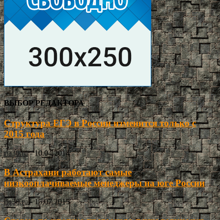
ВЫБОР РЕДАКТОРА
Структура ЕГЭ в России изменится только с
2015 года
ria30.ru
-
10.04.2014
В Астрахани работают самые
низкооплачиваемые менеджеры на юге России
ria30.ru
-
15.07.2015