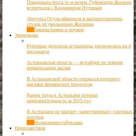
Порадовать босса то и нечем. Губернатор Жилкин
встретился с Владимиром Путиным
Депутата Огуля обвинили в распространении
слухов об увольнении Жилкина
Все
Законы
Армия и оружие
Экономика
Рублевые депозиты астраханцы увеличились на 4
миллиарда
Астраханская область — аутсайдер по темпам
приватизации жилья
В Астраханской области открылся интернет-
магазин фермерских продуктов
Рынок труда в Астрахани потерял
привлекательность за 2015 год
В Астрахани не хватает «качественных» торговых
центров
Все
Недвижимость
Реклама
Происшествия