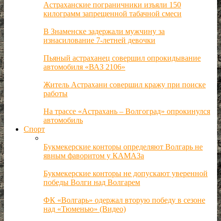
Астраханские пограничники изъяли 150
килограмм запрещенной табачной смеси
В Знаменске задержали мужчину за
изнасилование 7-летней девочки
Пьяный астраханец совершил опрокидывание
автомобиля «ВАЗ 2106»
Житель Астрахани совершил кражу при поиске
работы
На трассе «Астрахань – Волгоград» опрокинулся
автомобиль
Спорт
Букмекерские конторы определяют Волгарь не
явным фаворитом у КАМАЗа
Букмекерские конторы не допускают уверенной
победы Волги над Волгарем
ФК «Волгарь» одержал вторую победу в сезоне
над «Тюменью» (Видео)