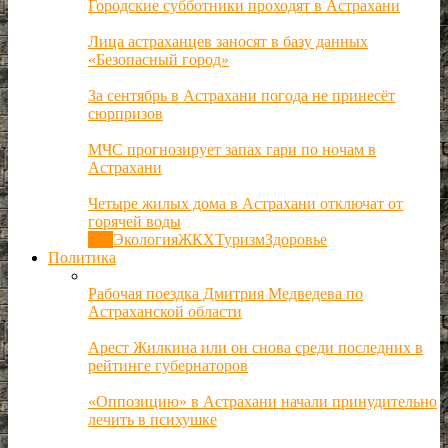
Городские субботники проходят в Астрахани
Лица астраханцев заносят в базу данных
«Безопасный город»
За сентябрь в Астрахани погода не принесёт
сюрпризов
МЧС прогнозирует запах гари по ночам в
Астрахани
Четыре жилых дома в Астрахани отключат от
горячей воды
Все
Экология
ЖКХ
Туризм
Здоровье
Политика
Рабочая поездка Дмитрия Медведева по
Астраханской области
Арест Жилкина или он снова среди последних в
рейтинге губернаторов
«Оппозицию» в Астрахани начали принудительно
лечить в психушке