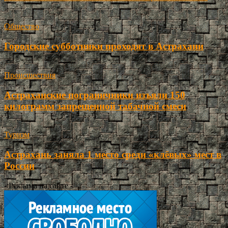
Общество
Городские субботники проходят в Астрахани
Происшествия
Астраханские пограничники изъяли 150
килограмм запрещенной табачной смеси
Туризм
Астрахань заняла 1 место среди «клёвых» мест в
России
- Реклама на сайте -