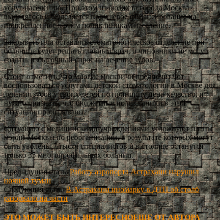
услуг населению. При этом из бюджета города Москва
выделялось и выделяется подушевое финансирование на
прикрепленное к этим поликлиникам население.
Закрывать или оставлять стоматологическое отделение при
больнице будет решать главный врач, и чиновники не могут
создать избыточный спрос на лечение зубов.
Стоит отметить, что многие москвичи предпочитают
воспользоваться услугами детской стоматологии в Москве для
лечения зубов у своих детей по принципу цена-качество, и
нужно признать, что бюджетные поликлиники в этой
ситуации проигрывают.
Ситуацию с медицинскими учреждениями усложняют планы
мэрии Москвы по реорганизации, в результате которых могут
быть уволены 7 тысяч специалистов и в столице останутся
только 35 многопрофильных больниц.
Предыдущая статья
Работу аэропорта Астрахани нарушил
ночной туман
Следующая статья
В Астрахани иномарку в ДТП об столб
разорвало на части
ЭТО МОЖЕТ БЫТЬ ИНТЕРЕСНО
ЕЩЕ ОТ АВТОРА