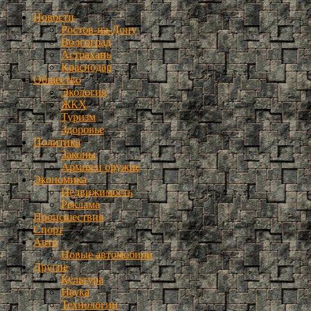
Новости
Ростов-на-Дону
Волгоград
Астрахань
Краснодар
Общество
Экология
ЖКХ
Туризм
Здоровье
Политика
Законы
Армия и оружие
Экономика
Недвижимость
Реклама
Происшествия
Спорт
Авто
Новые автомобили
Другие
Культура
Наука
Технологии