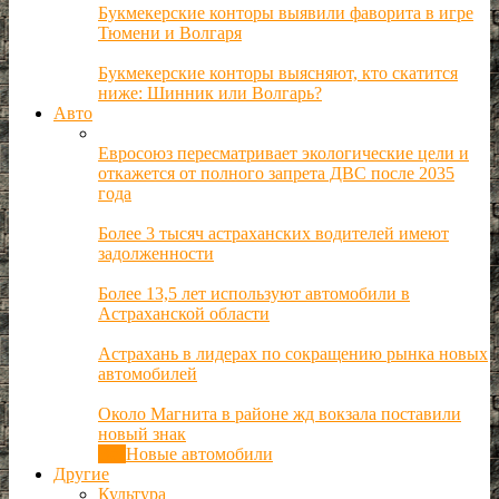
Букмекерские конторы выявили фаворита в игре
Тюмени и Волгаря
Букмекерские конторы выясняют, кто скатится
ниже: Шинник или Волгарь?
Авто
Евросоюз пересматривает экологические цели и
откажется от полного запрета ДВС после 2035
года
Более 3 тысяч астраханских водителей имеют
задолженности
Более 13,5 лет используют автомобили в
Астраханской области
Астрахань в лидерах по сокращению рынка новых
автомобилей
Около Магнита в районе жд вокзала поставили
новый знак
Все
Новые автомобили
Другие
Культура