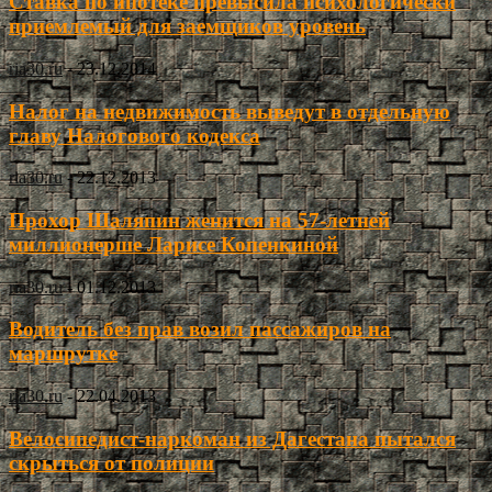
Ставка по ипотеке превысила психологически
приемлемый для заемщиков уровень
ria30.ru
-
23.12.2014
Налог на недвижимость выведут в отдельную
главу Налогового кодекса
ria30.ru
-
22.12.2013
Прохор Шаляпин женится на 57-летней
миллионерше Ларисе Копенкиной
ria30.ru
-
01.12.2013
Водитель без прав возил пассажиров на
маршрутке
ria30.ru
-
22.04.2013
Велосипедист-наркоман из Дагестана пытался
скрыться от полиции