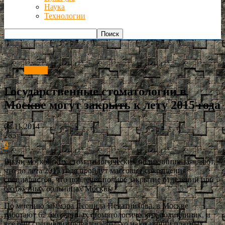
Наука
Технологии
РИА Астрахань
Россия
Государственные стоматологии в
Москве могут закрыть к лету 2015 года
Россия
Государственные стоматологии в
Москве могут закрыть к лету 2015 года
08.11.2014
285
0
Врачи московских стоматологических поликлиник заявляют,
что до лета 2015 года пройдут массовые сокращения
специалистов, что повлечет полное закрытие отделений при
бюджетных больницах Москвы.
По мнению заммэра Леонида Печатникова, в Москве
работают 62 бюджетных стоматологических поликлиник, и
все они специализировались только на оказании платных