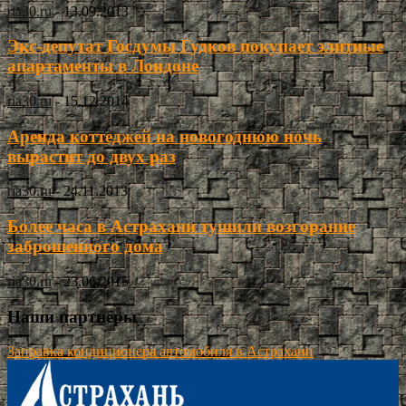
ria30.ru
-
13.09.2013
Экс-депутат Госдумы Гудков покупает элитные
апартаменты в Лондоне
ria30.ru
-
15.12.2014
Аренда коттеджей на новогоднюю ночь
вырастит до двух раз
ria30.ru
-
24.11.2013
Более часа в Астрахани тушили возгорание
заброшенного дома
ria30.ru
-
23.06.2015
Наши партнёры
Заправка кондиционера автомобиля в Астрахани