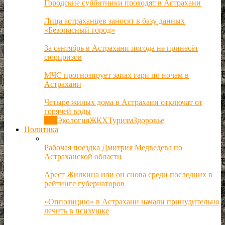
Городские субботники проходят в Астрахани
Лица астраханцев заносят в базу данных
«Безопасный город»
За сентябрь в Астрахани погода не принесёт
сюрпризов
МЧС прогнозирует запах гари по ночам в
Астрахани
Четыре жилых дома в Астрахани отключат от
горячей воды
Все
Экология
ЖКХ
Туризм
Здоровье
Политика
Рабочая поездка Дмитрия Медведева по
Астраханской области
Арест Жилкина или он снова среди последних в
рейтинге губернаторов
«Оппозицию» в Астрахани начали принудительно
лечить в психушке