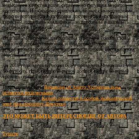
невысокого качества услуг, сервиса, но ситуация меняется
постепенно. Необходимо привлекать бизнес с инвестициями,
бюро переводов для подготовки документов иностранным
туристам, повышать квалификацию персонала и оказывать
поддержку из бюджета.
Отдельным вопросом для развития туризма в России стояла
транспортная составляющая, и Владимир Путин
рекомендовал проработать вопрос доступности пассажирских
перевозок внутри страны.
До 2018 года, когда в России будет проходить Чемпионат мира
по футболу, туристический рынок должен выйти на новый
уровень сервиса и обслуживания.
Предыдущая статья
Вакансии на Авито Астрахань пока
останутся бесплатными
Следующая статья
Казино разместят в особой экономической
зоне при аэропорту Иркутска
ЭТО МОЖЕТ БЫТЬ ИНТЕРЕСНО
ЕЩЕ ОТ АВТОРА
Туризм