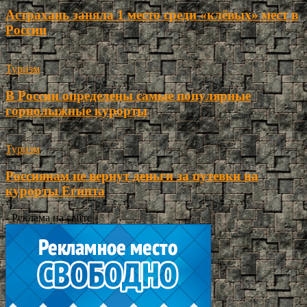
Астрахань заняла 1 место среди «клёвых» мест в
России
Туризм
В России определены самые популярные
горнолыжные курорты
Туризм
Россиянам не вернут деньги за путевки на
курорты Египта
- Реклама на сайте -