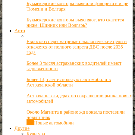
Букмекерские конторы выявили фаворита в игре
Тюмени и Волгаря
Букмекерские конторы выясняют, кто скатится
ниже: Шинник или Волгарь?
Авто
Евросоюз пересматривает экологические цели и
откажется от полного запрета ДВС после 2035
года
Более 3 тысяч астраханских водителей имеют
задолженности
Более 13,5 лет используют автомобили в
Астраханской области
Астрахань в лидерах по сокращению рынка новых
автомобилей
Около Магнита в районе жд вокзала поставили
новый знак
Все
Новые автомобили
Другие
Культура