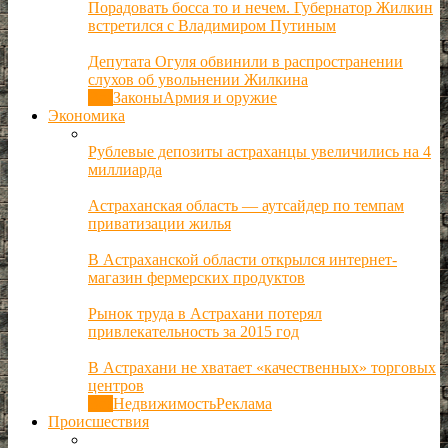
Порадовать босса то и нечем. Губернатор Жилкин
встретился с Владимиром Путиным
Депутата Огуля обвинили в распространении
слухов об увольнении Жилкина
Все
Законы
Армия и оружие
Экономика
Рублевые депозиты астраханцы увеличились на 4
миллиарда
Астраханская область — аутсайдер по темпам
приватизации жилья
В Астраханской области открылся интернет-
магазин фермерских продуктов
Рынок труда в Астрахани потерял
привлекательность за 2015 год
В Астрахани не хватает «качественных» торговых
центров
Все
Недвижимость
Реклама
Происшествия