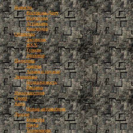
Новости
Ростов-на-Дону
Волгоград
Астрахань
Краснодар
Общество
Экология
ЖКХ
Туризм
Здоровье
Политика
Законы
Армия и оружие
Экономика
Недвижимость
Реклама
Происшествия
Спорт
Авто
Новые автомобили
Другие
Культура
Наука
Технологии