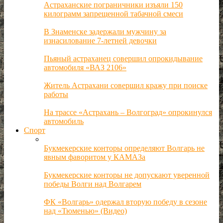
Астраханские пограничники изъяли 150
килограмм запрещенной табачной смеси
В Знаменске задержали мужчину за
изнасилование 7-летней девочки
Пьяный астраханец совершил опрокидывание
автомобиля «ВАЗ 2106»
Житель Астрахани совершил кражу при поиске
работы
На трассе «Астрахань – Волгоград» опрокинулся
автомобиль
Спорт
Букмекерские конторы определяют Волгарь не
явным фаворитом у КАМАЗа
Букмекерские конторы не допускают уверенной
победы Волги над Волгарем
ФК «Волгарь» одержал вторую победу в сезоне
над «Тюменью» (Видео)