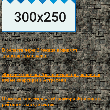
ВЫБОР РЕДАКТОРА
В области через 2 месяца поднимут
транспортный налог
ria30.ru
-
18.10.2013
Жителям поселка Аксарайский предоставили
новые квартиры в Астрахани
ria30.ru
-
27.07.2013
Известия «опустили» губернатора Жилкина в
рейтинге глав субъектов