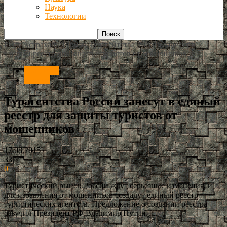
Наука
Технологии
РИА Астрахань
Туризм
Турагентства России занесут в
единый реестр для защиты туристов от мошенников
Общество
Туризм
Турагентства России занесут в единый
реестр для защиты туристов от
мошенников
17.08.2015
337
0
Туристический рынок России ждут серьезные изменения, и
для избавления от мошенников создадут единый реестр
туристических агентств. Предложение о создании реестра
озвучил Президент РФ Владимир Путин.