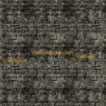
По данным главы государства, за 2014 год туристический
поток внутри страны увеличился на 30 процентов и составил
около 41,5 млн. человек, при этом на 16 процентов
увеличилось количество иностранных туристов.
Владимир Путин считает, что туристический рынок России
нужно избавлять от мошенников-посредников и поможет в
этом единый реестр туристических агентств, который сделает
рынок прозрачный и надежным.
Стоит отметить, что на туристическом рынке Астрахани
имеются серьезные проблемы и региональные власти хотят
поставить на учёт
нелегальные базы отдыха
, при этом не
редки случаи обмана туристов как в случае с
турфирмой
«Алые паруса»
.
Также глава государства отметил, что улучшение качества
туристических услуг в России зависит напрямую от
турагентств, через которые проходит более 80 процентов всех
средств на рынке.
«Отдых в России должен быть комфортным, интересным и
недорогим», — заявил Владимир Путин.
Президент страны признал, что туризм в России страдает из-
за недостаточно развитой туристической инфраструктуры и