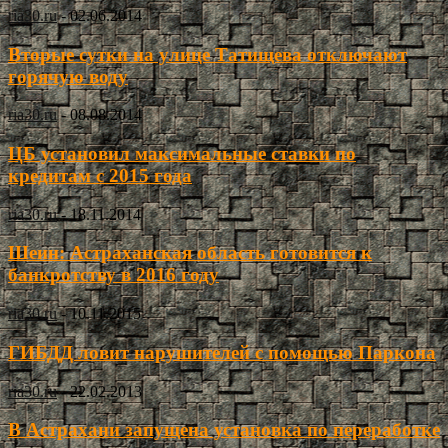
ria30.ru
-
02.06.2014
Вторые сутки на улице Татищева отключают
горячую воду
ria30.ru
-
08.08.2014
ЦБ установил максимальные ставки по
кредитам с 2015 года
ria30.ru
-
18.11.2014
Шеин: Астраханская область готовится к
банкротству в 2016 году
ria30.ru
-
10.11.2015
ГИБДД ловит нарушителей с помощью Паркона
ria30.ru
-
22.02.2013
В Астрахани запущена установка по переработке