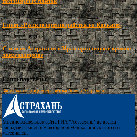
полимерных пленок
ria30.ru
-
07.10.2014
Пикет «Русские против рабства на Кавказе»
ria30.ru
-
27.09.2013
С мая из Астрахани в Иран организуют прямое
авиасообщение
ria30.ru
-
19.02.2015
Наши партнёры
Заправка кондиционера автомобиля в Астрахани
Мнение владельцев сайта РИА "Астрахань" не всегда
совпадает с мнением авторов опубликованных статей и
материалов.