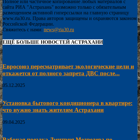
Полное или частичное копирование любых материалов с
сайта РИА "Астрахань" возможно только с обязательным
размещением активной гиперссылки на главную страницу
www.ria30.ru. Права авторов защищены и охраняются законом
Российской Федерации.
Свяжитесь с нами:
news@ria30.ru
ЕЩЁ БОЛЬШЕ НОВОСТЕЙ АСТРАХАНИ
Евросоюз пересматривает экологические цели и
откажется от полного запрета ДВС после...
05.12.2025
Установка бытового кондиционера в квартире:
что нужно знать жителям Астрахани
09.04.2025
Рабочая поездка Дмитрия Медведева по