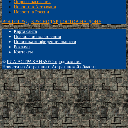
Опросы населения
Новости в Астрахани
Новости в России
ВОЛГОГРАД
,
КРАСНОДАР
,
РОСТОВ-НА-ДОНУ
Карта сайта
Правила использования
Политика конфиденциальности
Реклама
Контакты
©
РИА АСТРАХАНЬ
SEO продвижение
Новости из Астрахани и Астраханской области