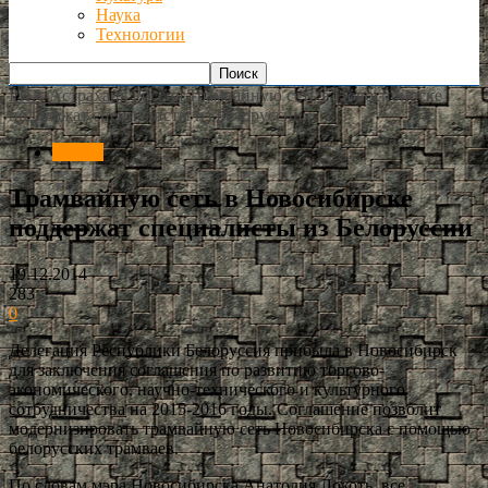
Наука
Технологии
РИА Астрахань
Россия
Трамвайную сеть в Новосибирске
поддержат специалисты из Белоруссии
Россия
Трамвайную сеть в Новосибирске
поддержат специалисты из Белоруссии
19.12.2014
283
0
Делегация Республики Белоруссия прибыла в Новосибирск
для заключения соглашения по развитию торгово-
экономического, научно-технического и культурного
сотрудничества на 2015-2016 годы. Соглашение позволит
модернизировать трамвайную сеть Новосибирска с помощью
белорусских трамваев.
По словам мэра Новосибирска Анатолия Локоть, все