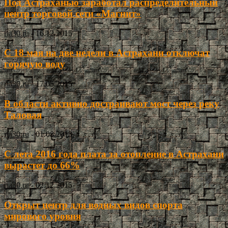
Под Астраханью заработал распределительный
центр торговой сети «Магнит»
ria30.ru
-
16.12.2015
С 18 мая на две недели в Астрахани отключат
горячую воду
ria30.ru
-
17.05.2015
В области активно достраивают мост через реку
Таловая
ria30.ru
-
01.08.2013
С лета 2016 года плата за отопление в Астрахани
вырастет до 66%
ria30.ru
-
02.12.2015
Открыт центр для водных видов спорта
мирового уровня