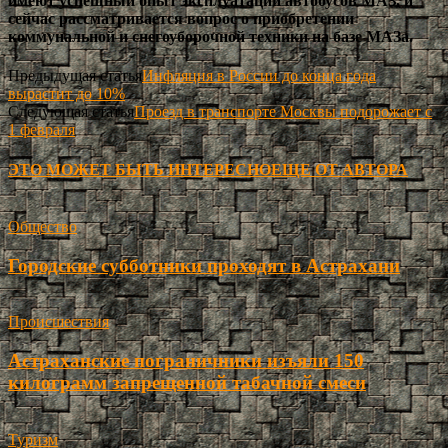
имеют успешный опыт эксплуатации автобусов МАЗ, и
сейчас рассматривается вопрос о приобретении
коммунальной и снегоуборочной техники на базе МАЗа.
Предыдущая статья
Инфляция в России до конца года
вырастит до 10%
Следующая статья
Проезд в транспорте Москвы подорожает с
1 февраля
ЭТО МОЖЕТ БЫТЬ ИНТЕРЕСНО
ЕЩЕ ОТ АВТОРА
Общество
Городские субботники проходят в Астрахани
Происшествия
Астраханские пограничники изъяли 150
килограмм запрещенной табачной смеси
Туризм