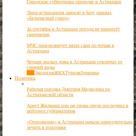
Городские субботники проходят в Астрахани
Лица астраханцев заносят в базу данных
«Безопасный город»
За сентябрь в Астрахани погода не принесёт
сюрпризов
МЧС прогнозирует запах гари по ночам в
Астрахани
Четыре жилых дома в Астрахани отключат от
горячей воды
Все
Экология
ЖКХ
Туризм
Здоровье
Политика
Рабочая поездка Дмитрия Медведева по
Астраханской области
Арест Жилкина или он снова среди последних в
рейтинге губернаторов
«Оппозицию» в Астрахани начали принудительно
лечить в психушке