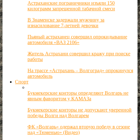
Астраханские пограничники изъяли 150
килограмм запрещенной табачной смеси
В Знаменске задержали мужчину за
изнасилование 7-летней девочки
Пьяный астраханец совершил опрокидывание
автомобиля «ВАЗ 2106»
Житель Астрахани совершил кражу при поиске
работы
На трассе «Астрахань – Волгоград» опрокинулся
автомобиль
Спорт
Букмекерские конторы определяют Волгарь не
явным фаворитом у КАМАЗа
Букмекерские конторы не допускают уверенной
победы Волги над Волгарем
ФК «Волгарь» одержал вторую победу в сезоне
над «Тюменью» (Видео)