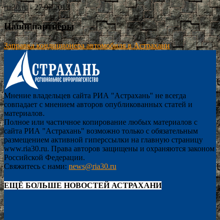
ria30.ru
-
27.07.2013
Наши партнёры
Заправка кондиционера автомобиля в Астрахани
Мнение владельцев сайта РИА "Астрахань" не всегда
совпадает с мнением авторов опубликованных статей и
материалов.
Полное или частичное копирование любых материалов с
сайта РИА "Астрахань" возможно только с обязательным
размещением активной гиперссылки на главную страницу
www.ria30.ru. Права авторов защищены и охраняются законом
Российской Федерации.
Свяжитесь с нами:
news@ria30.ru
ЕЩЁ БОЛЬШЕ НОВОСТЕЙ АСТРАХАНИ