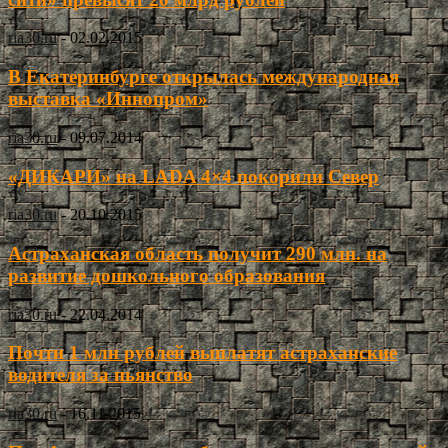
ria30.ru
-
02.02.2015
В Екатеринбурге открылась международная
выставка «Иннопром»
ria30.ru
-
09.07.2014
«ДИКАРИ» на LADA 4×4 покорили Север
ria30.ru
-
20.10.2015
Астраханская область получит 290 млн. на
развитие дошкольного образования
ria30.ru
-
22.04.2014
Почти 1 млн рублей выплатят астраханские
водителя за пьянство
ria30.ru
-
16.11.2015