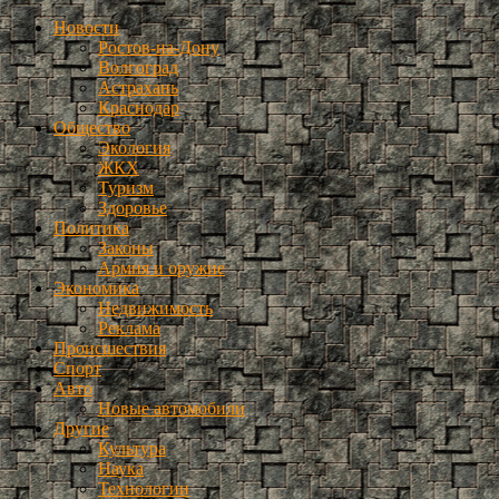
Новости
Ростов-на-Дону
Волгоград
Астрахань
Краснодар
Общество
Экология
ЖКХ
Туризм
Здоровье
Политика
Законы
Армия и оружие
Экономика
Недвижимость
Реклама
Происшествия
Спорт
Авто
Новые автомобили
Другие
Культура
Наука
Технологии