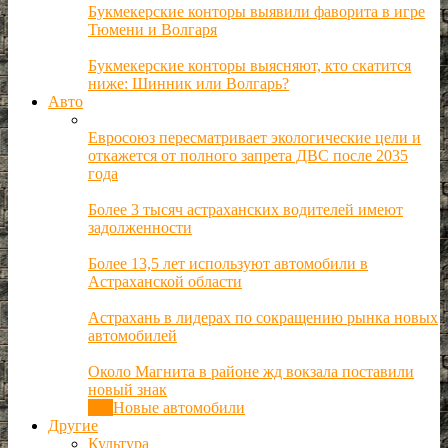
Букмекерские конторы выявили фаворита в игре
Тюмени и Волгаря
Букмекерские конторы выясняют, кто скатится
ниже: Шинник или Волгарь?
Авто
Евросоюз пересматривает экологические цели и
откажется от полного запрета ДВС после 2035
года
Более 3 тысяч астраханских водителей имеют
задолженности
Более 13,5 лет используют автомобили в
Астраханской области
Астрахань в лидерах по сокращению рынка новых
автомобилей
Около Магнита в районе жд вокзала поставили
новый знак
Все
Новые автомобили
Другие
Культура