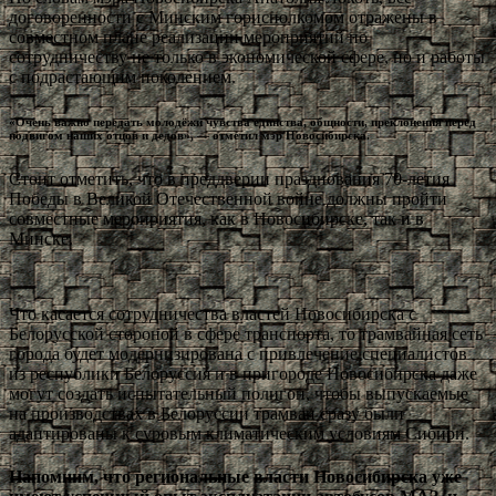
договоренности с Минским горисполкомом отражены в
совместном плане реализации мероприятий по
сотрудничеству не только в экономической сфере, но и работы
с подрастающим поколением.
«Очень важно передать молодёжи чувства единства, общности, преклонения перед
подвигом наших отцов и дедов», — отметил мэр Новосибирска.
Стоит отметить, что в преддверии празднования 70-летия
Победы в Великой Отечественной войне должны пройти
совместные мероприятия, как в Новосибирске, так и в
Минске.
Что касается сотрудничества властей Новосибирска с
Белорусской стороной в сфере транспорта, то трамвайная сеть
города будет модернизирована с привлечение специалистов
из республики Белоруссия и в пригороде Новосибирска даже
могут создать испытательный полигон, чтобы выпускаемые
на производствах в Белоруссии трамваи сразу были
адаптированы к суровым климатическим условиям Сибири.
Напомним, что региональные власти Новосибирска уже