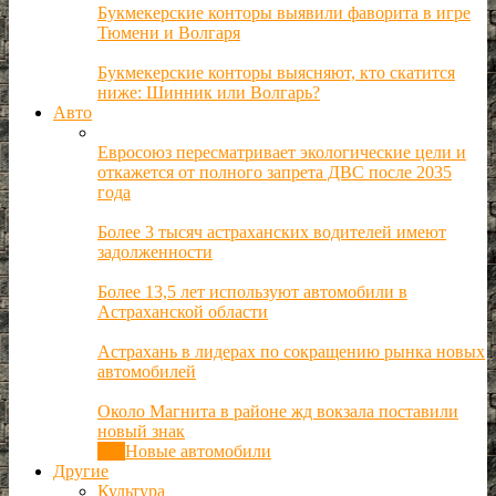
Букмекерские конторы выявили фаворита в игре
Тюмени и Волгаря
Букмекерские конторы выясняют, кто скатится
ниже: Шинник или Волгарь?
Авто
Евросоюз пересматривает экологические цели и
откажется от полного запрета ДВС после 2035
года
Более 3 тысяч астраханских водителей имеют
задолженности
Более 13,5 лет используют автомобили в
Астраханской области
Астрахань в лидерах по сокращению рынка новых
автомобилей
Около Магнита в районе жд вокзала поставили
новый знак
Все
Новые автомобили
Другие
Культура