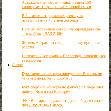
Астраханские пограничники изъяли 150
килограмм запрещенной табачной смеси
В Знаменске задержали мужчину за
изнасилование 7-летней девочки
Пьяный астраханец совершил опрокидывание
автомобиля «ВАЗ 2106»
Житель Астрахани совершил кражу при поиске
работы
На трассе «Астрахань – Волгоград» опрокинулся
автомобиль
Спорт
Букмекерские конторы определяют Волгарь не
явным фаворитом у КАМАЗа
Букмекерские конторы не допускают уверенной
победы Волги над Волгарем
ФК «Волгарь» одержал вторую победу в сезоне
над «Тюменью» (Видео)