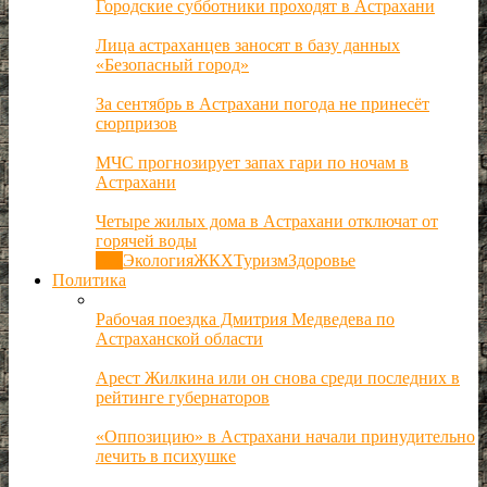
Городские субботники проходят в Астрахани
Лица астраханцев заносят в базу данных
«Безопасный город»
За сентябрь в Астрахани погода не принесёт
сюрпризов
МЧС прогнозирует запах гари по ночам в
Астрахани
Четыре жилых дома в Астрахани отключат от
горячей воды
Все
Экология
ЖКХ
Туризм
Здоровье
Политика
Рабочая поездка Дмитрия Медведева по
Астраханской области
Арест Жилкина или он снова среди последних в
рейтинге губернаторов
«Оппозицию» в Астрахани начали принудительно
лечить в психушке