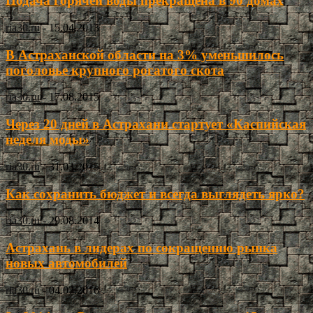
Подача горячей воды прекращена в 90 домах
ria30.ru
-
15.04.2013
В Астраханской области на 3% уменьшилось
поголовье крупного рогатого скота
ria30.ru
-
17.08.2015
Через 20 дней в Астрахани стартует «Каспийская
неделя моды»
ria30.ru
-
31.03.2015
Как сохранить бюджет и всегда выглядеть ярко?
ria30.ru
-
29.08.2014
Астрахань в лидерах по сокращению рынка
новых автомобилей
ria30.ru
-
04.07.2016