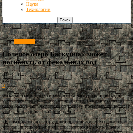
Наука
Технологии
РИА Астрахань
Общество
Солёное озеро Баскунчак может
погибнуть от фекальных вод
Общество
Солёное озеро Баскунчак может
погибнуть от фекальных вод
09.03.2014
259
0
Из канализационных сетей посёлка Баскунчак происходит
утечка фекальных вод в санитарно-защитную зону соленого
озера Баскунчак. Экологи бьют тревогу, поскольку существует
угроза попадания фекалий в озеро.
«К нам обратились сотрудники предприятия «Руссоль» о том,
что канализационные воды сбрасываются в степь. Начата
проверка, контролирующие организации взяли пробы воды и