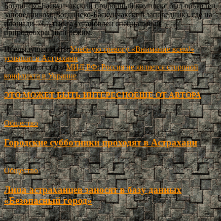
Богдинско-Баскунчакский природный комплекс был объявлен
заповедником (Богдинско-Баскунчакский заповедник), где на
площади 53,7 тыс.га установлен специальный
природоохранный режим.
Предыдущая статья
Учебную тревогу «Внимание всем!»
услышат в Астрахани
Следующая статья
МИД РФ: Россия не является стороной
конфликта в Украине
ЭТО МОЖЕТ БЫТЬ ИНТЕРЕСНО
ЕЩЕ ОТ АВТОРА
Общество
Городские субботники проходят в Астрахани
Общество
Лица астраханцев заносят в базу данных
«Безопасный город»