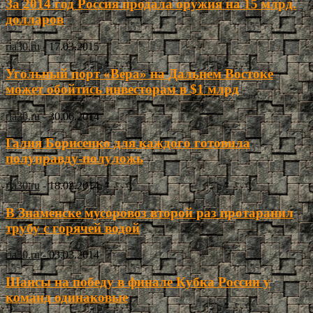
За 2014 год Россия продала оружия на 15 млрд.
долларов
ria30.ru
-
17.03.2015
Угольный порт «Вера» на Дальнем Востоке
может обойтись инвесторам в $1 млрд
ria30.ru
-
30.06.2014
Галия Борисенко для каждого готовила
полуправду-полуложь
ria30.ru
-
18.02.2014
В Знаменске мусоровоз второй раз протаранил
трубу с горячей водой
ria30.ru
-
03.03.2014
Шансы на победу в финале Кубка России у
команд одинаковые