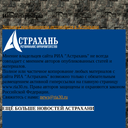
ria30.ru
-
20.05.2015
Наши партнёры
Заправка кондиционера автомобиля в Астрахани
Мнение владельцев сайта РИА "Астрахань" не всегда
совпадает с мнением авторов опубликованных статей и
материалов.
Полное или частичное копирование любых материалов с
сайта РИА "Астрахань" возможно только с обязательным
размещением активной гиперссылки на главную страницу
www.ria30.ru. Права авторов защищены и охраняются законом
Российской Федерации.
Свяжитесь с нами:
news@ria30.ru
ЕЩЁ БОЛЬШЕ НОВОСТЕЙ АСТРАХАНИ