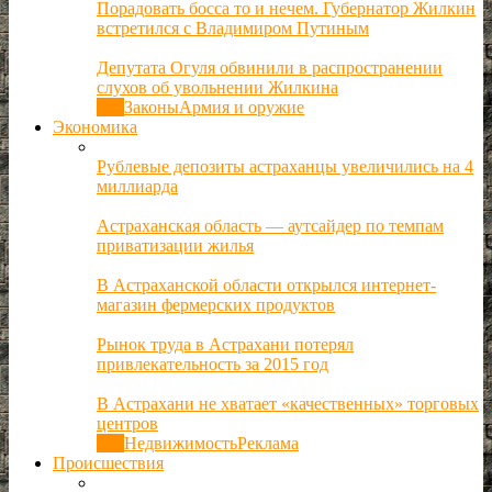
Порадовать босса то и нечем. Губернатор Жилкин
встретился с Владимиром Путиным
Депутата Огуля обвинили в распространении
слухов об увольнении Жилкина
Все
Законы
Армия и оружие
Экономика
Рублевые депозиты астраханцы увеличились на 4
миллиарда
Астраханская область — аутсайдер по темпам
приватизации жилья
В Астраханской области открылся интернет-
магазин фермерских продуктов
Рынок труда в Астрахани потерял
привлекательность за 2015 год
В Астрахани не хватает «качественных» торговых
центров
Все
Недвижимость
Реклама
Происшествия