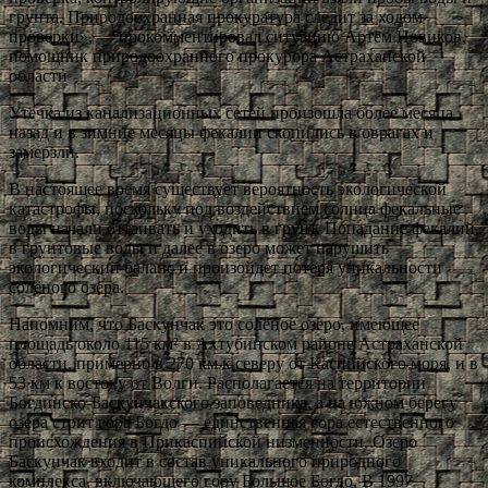
грунта. Природоохранная прокуратура следит за ходом
проверки», — прокомментировал ситуацию Артём Новиков,
помощник природоохранного прокурора Астраханской
области
Утечка из канализационных сетей произошла более месяца
назад и в зимние месяцы фекалии скопились в оврагах и
замерзли.
В настоящее время существует вероятность экологической
катастрофы, поскольку под воздействием солнца фекальные
воды начали оттаивать и уходить в грунт. Попадание фекалий
в грунтовые воды и далее в озеро может нарушить
экологический баланс и произойдет потеря уникальности
солёного озера.
Напомним, что Баскунчак это солёное озеро, имеющее
площадь около 115 км² в Ахтубинском районе Астраханской
области, примерно в 270 км к северу от Каспийского моря, и в
53 км к востоку от Волги. Располагается на территории
Богдинско-Баскунчакского заповедника, а на южном берегу
озера стоит гора Богдо — единственная гора естественного
происхождения в Прикаспийской низменности. Озеро
Баскунчак входит в состав уникального природного
комплекса, включающего гору Большое Богдо. В 1997