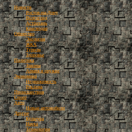
Новости
Ростов-на-Дону
Волгоград
Астрахань
Краснодар
Общество
Экология
ЖКХ
Туризм
Здоровье
Политика
Законы
Армия и оружие
Экономика
Недвижимость
Реклама
Происшествия
Спорт
Авто
Новые автомобили
Другие
Культура
Наука
Технологии