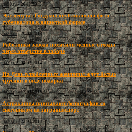
ria30.ru
-
26.11.2013
Экс-депутат Госдумы опубликовала фото
губернатора в нацисткой форме
ria30.ru
-
29.03.2013
Работники завода похитили медные отходы
через отверстие в заборе
ria30.ru
-
04.03.2014
На День влюбленных женщины ждут белые
трусики в виде подарка
ria30.ru
-
13.02.2015
Астраханцы присылают фотографии со
снеговиком на загранпаспорт
ria30.ru
-
22.03.2013