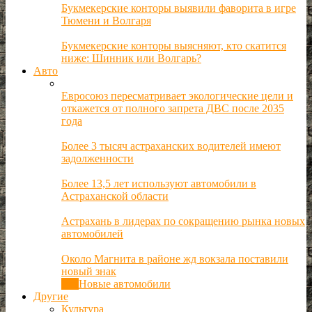
Букмекерские конторы выявили фаворита в игре
Тюмени и Волгаря
Букмекерские конторы выясняют, кто скатится
ниже: Шинник или Волгарь?
Авто
Евросоюз пересматривает экологические цели и
откажется от полного запрета ДВС после 2035
года
Более 3 тысяч астраханских водителей имеют
задолженности
Более 13,5 лет используют автомобили в
Астраханской области
Астрахань в лидерах по сокращению рынка новых
автомобилей
Около Магнита в районе жд вокзала поставили
новый знак
Все
Новые автомобили
Другие
Культура