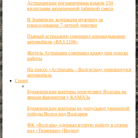
Астраханские пограничники изъяли 150
килограмм запрещенной табачной смеси
В Знаменске задержали мужчину за
изнасилование 7-летней девочки
Пьяный астраханец совершил опрокидывание
автомобиля «ВАЗ 2106»
Житель Астрахани совершил кражу при поиске
работы
На трассе «Астрахань – Волгоград» опрокинулся
автомобиль
Спорт
Букмекерские конторы определяют Волгарь не
явным фаворитом у КАМАЗа
Букмекерские конторы не допускают уверенной
победы Волги над Волгарем
ФК «Волгарь» одержал вторую победу в сезоне
над «Тюменью» (Видео)