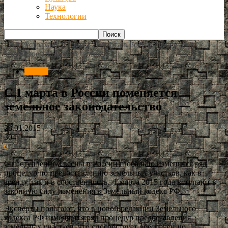
Наука
Технологии
РИА Астрахань
Россия
С 1 марта в России поменяется
земельное законодательство
Россия
С 1 марта в России поменяется
земельное законодательство
28.01.2015
304
0
С наступлением весны в России глобально изменится ряд
процедур по предоставлению земельных участков, как в
аренду, так и в собственность. 1 марта 2015 года вступают в
законную силу изменения в Земельный кодекс РФ.
Эксперты полагают, что в новой редакции Земельного
кодекса РФ изменяется ряд процедур предоставления
земельных участков, что способствует обеспечению