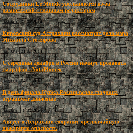
Сотрудники Le Monde увольняются из-за
разногласий с главным редактором
ria30.ru
-
07.05.2014
Кировский суд Астрахани рассмотрит дело мэра
Михаила Столярова
ria30.ru
-
21.03.2014
С середины декабря в России начнут продавать
смартфон «YotaPhone»
ria30.ru
-
04.12.2013
В день финала Кубка России возле стадиона
ограничат движение
ria30.ru
-
18.05.2015
Август в Астрахани сохранит чрезвычайную
пожарную опасность