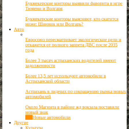
Букмекерские конторы выявили фаворита в игре
Тюмени и Волгаря
Букмекерские конторы выясняют, кто скатится
ниже: Шинник или Волгарь?
Авто
Евросоюз пересматривает экологические цели и
откажется от полного запрета ДВС после 2035
года
Более 3 тысяч астраханских водителей имеют
задолженности
Более 13,5 лет используют автомобили в
Астраханской области
Астрахань в лидерах по сокращению рынка новых
автомобилей
Около Магнита в районе жд вокзала поставили
новый знак
Все
Новые автомобили
Другие
Культура