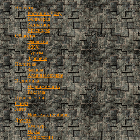
Новости
Ростов-на-Дону
Волгоград
Астрахань
Краснодар
Общество
Экология
ЖКХ
Туризм
Здоровье
Политика
Законы
Армия и оружие
Экономика
Недвижимость
Реклама
Происшествия
Спорт
Авто
Новые автомобили
Другие
Культура
Наука
Технологии