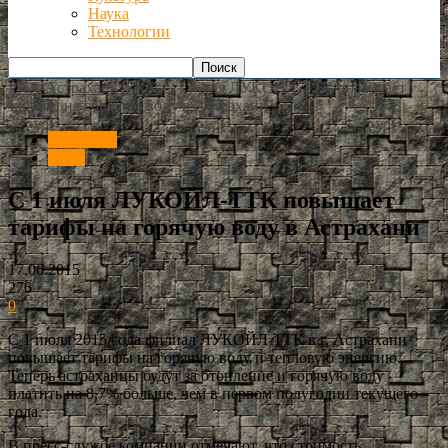
Наука
Технологии
РИА Астрахань
ЖКХ
С 1 июля ЛУКОЙЛ-ТТК повышает
тарифы на горячую воду в Астрахани
Общество
ЖКХ
С 1 июля ЛУКОЙЛ-ТТК повышает
тарифы на горячую воду в Астрахани
17.06.2015
276
0
С 1 июля 2015 года филиал ЛУКОЙЛ-ТТК в г. Астрахани
повышает тарифы на горячую воду и тепловую энергию.
Теперь астраханцы будут за отопление и горячую воду
платить на 8,7% больше, чем в первом полугодии текущего
года.
В пресс-службе компании отмечают, что стоимость