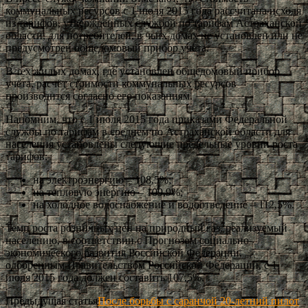
коммунальных ресурсов с 1 июля 2015 года рассчитана исходя
из тарифов, утверждённых службой по тарифам Астраханской
области, для потребителей, в чьих домах не установлен или не
предусмотрен общедомовый прибор учёта.
В тех жилых домах, где установлен общедомовый прибор
учёта, расчёт стоимости коммунальных ресурсов
производится согласно его показаниям.
Напомним, что с 1 июля 2015 года приказами Федеральной
службы по тарифам в среднем по Астраханской области для
населения установлены следующие предельные уровни роста
тарифов:
на электроэнергию – 108,5%;
на тепловую энергию – 109,9%;
на холодное водоснабжение и водоотведение – 112,5%.
Темп роста розничных цен на природный газ, реализуемый
населению, в соответствии с Прогнозом социально-
экономического развития Российской Федерации,
одобренным Правительством Российской Федерации, с 1
июля 2015 года должен составить 107,5%.
Предыдущая статья
После борьбы с саранчой 20-летний пилот