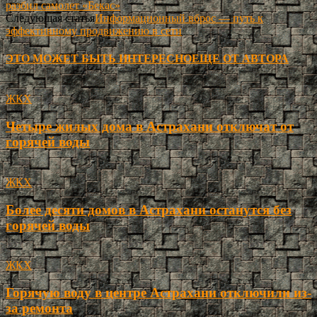
разбил самолет «Бекас»
Следующая статья
Информационный вброс — путь к
эффективному продвижению в сети
ЭТО МОЖЕТ БЫТЬ ИНТЕРЕСНО
ЕЩЕ ОТ АВТОРА
ЖКХ
Четыре жилых дома в Астрахани отключат от
горячей воды
ЖКХ
Более десяти домов в Астрахани останутся без
горячей воды
ЖКХ
Горячую воду в центре Астрахани отключили из-
за ремонта