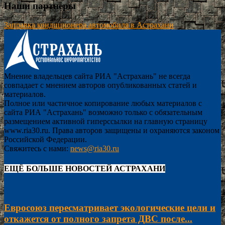
Наши партнёры
Заправка кондиционера автомобиля в Астрахани
Мнение владельцев сайта РИА "Астрахань" не всегда
совпадает с мнением авторов опубликованных статей и
материалов.
Полное или частичное копирование любых материалов с
сайта РИА "Астрахань" возможно только с обязательным
размещением активной гиперссылки на главную страницу
www.ria30.ru. Права авторов защищены и охраняются законом
Российской Федерации.
Свяжитесь с нами:
news@ria30.ru
ЕЩЁ БОЛЬШЕ НОВОСТЕЙ АСТРАХАНИ
Евросоюз пересматривает экологические цели и
откажется от полного запрета ДВС после...