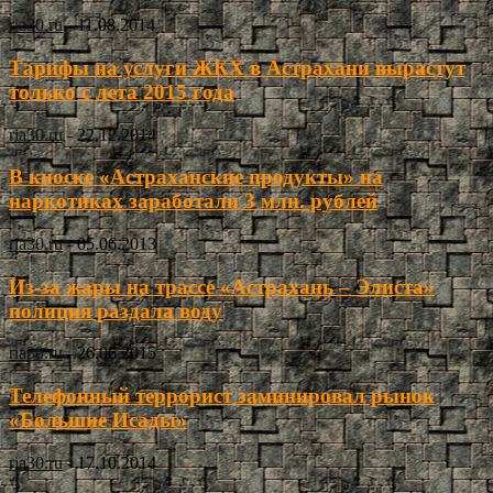
ria30.ru
-
11.08.2014
Тарифы на услуги ЖКХ в Астрахани вырастут
только с лета 2015 года
ria30.ru
-
22.12.2014
В киоске «Астраханские продукты» на
наркотиках заработали 3 млн. рублей
ria30.ru
-
05.06.2013
Из-за жары на трассе «Астрахань – Элиста»
полиция раздала воду
ria30.ru
-
26.06.2015
Телефонный террорист заминировал рынок
«Большие Исады»
ria30.ru
-
17.10.2014