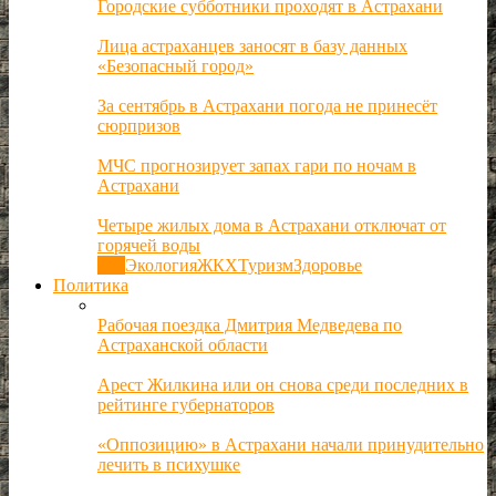
Городские субботники проходят в Астрахани
Лица астраханцев заносят в базу данных
«Безопасный город»
За сентябрь в Астрахани погода не принесёт
сюрпризов
МЧС прогнозирует запах гари по ночам в
Астрахани
Четыре жилых дома в Астрахани отключат от
горячей воды
Все
Экология
ЖКХ
Туризм
Здоровье
Политика
Рабочая поездка Дмитрия Медведева по
Астраханской области
Арест Жилкина или он снова среди последних в
рейтинге губернаторов
«Оппозицию» в Астрахани начали принудительно
лечить в психушке