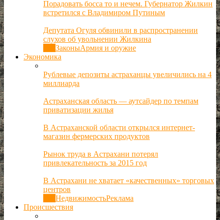
Порадовать босса то и нечем. Губернатор Жилкин
встретился с Владимиром Путиным
Депутата Огуля обвинили в распространении
слухов об увольнении Жилкина
Все
Законы
Армия и оружие
Экономика
Рублевые депозиты астраханцы увеличились на 4
миллиарда
Астраханская область — аутсайдер по темпам
приватизации жилья
В Астраханской области открылся интернет-
магазин фермерских продуктов
Рынок труда в Астрахани потерял
привлекательность за 2015 год
В Астрахани не хватает «качественных» торговых
центров
Все
Недвижимость
Реклама
Происшествия