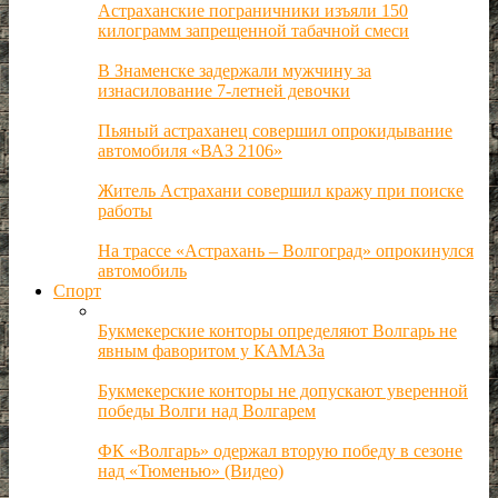
Астраханские пограничники изъяли 150
килограмм запрещенной табачной смеси
В Знаменске задержали мужчину за
изнасилование 7-летней девочки
Пьяный астраханец совершил опрокидывание
автомобиля «ВАЗ 2106»
Житель Астрахани совершил кражу при поиске
работы
На трассе «Астрахань – Волгоград» опрокинулся
автомобиль
Спорт
Букмекерские конторы определяют Волгарь не
явным фаворитом у КАМАЗа
Букмекерские конторы не допускают уверенной
победы Волги над Волгарем
ФК «Волгарь» одержал вторую победу в сезоне
над «Тюменью» (Видео)