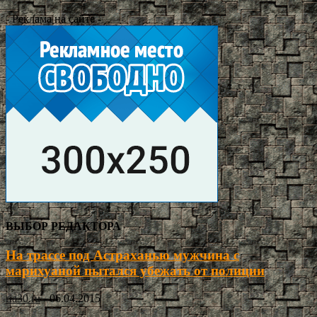
- Реклама на сайте -
ВЫБОР РЕДАКТОРА
На трассе под Астраханью мужчина с
марихуаной пытался убежать от полиции
ria30.ru
-
06.04.2015