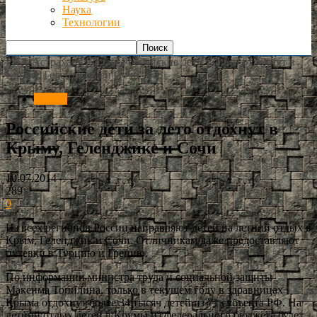
Наука
Технологии
РИА Астрахань
Россия
Российские дети за лето отдохнут в
Крыму, Геленджике и Сочи
Россия
Российские дети за лето отдохнут в
Крыму, Геленджике и Сочи
10.07.2014
289
0
Из всех регионов России направляют детей на летний отдых в
Крым, Геленджик и Сочи. Отличникам даже предоставляют
путевки в Турцию и Грецию.
По информации министра труда и социальной защиты
Максима Топилина, только в текущем году в здравницах
Крыма отдохнут более 34 тысяч детей из 71 субъекта РФ. На
летний отдых детей в Крумы из федерального бюджета будет