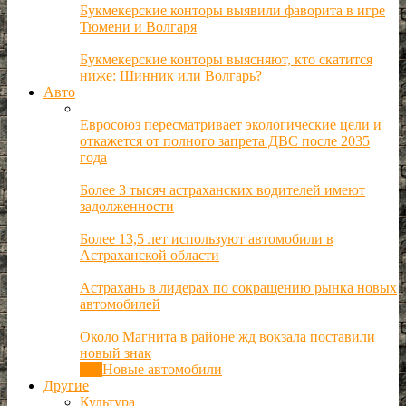
Букмекерские конторы выявили фаворита в игре
Тюмени и Волгаря
Букмекерские конторы выясняют, кто скатится
ниже: Шинник или Волгарь?
Авто
Евросоюз пересматривает экологические цели и
откажется от полного запрета ДВС после 2035
года
Более 3 тысяч астраханских водителей имеют
задолженности
Более 13,5 лет используют автомобили в
Астраханской области
Астрахань в лидерах по сокращению рынка новых
автомобилей
Около Магнита в районе жд вокзала поставили
новый знак
Все
Новые автомобили
Другие
Культура