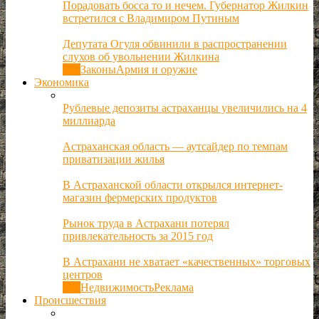
Порадовать босса то и нечем. Губернатор Жилкин
встретился с Владимиром Путиным
Депутата Огуля обвинили в распространении
слухов об увольнении Жилкина
Все
Законы
Армия и оружие
Экономика
Рублевые депозиты астраханцы увеличились на 4
миллиарда
Астраханская область — аутсайдер по темпам
приватизации жилья
В Астраханской области открылся интернет-
магазин фермерских продуктов
Рынок труда в Астрахани потерял
привлекательность за 2015 год
В Астрахани не хватает «качественных» торговых
центров
Все
Недвижимость
Реклама
Происшествия