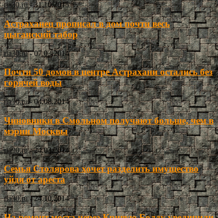
ria30.ru
-
31.10.2015
Астраханец прописал в дом почти весь
цыганский табор
ria30.ru
-
07.03.2014
Почти 50 домов в центре Астрахани остались без
горячей воды
ria30.ru
-
04.08.2014
Чиновники в Смольном получают больше, чем в
мэрии Москвы
ria30.ru
-
24.03.2014
Семья Столярова хочет разделить имущество
уйдя от ареста
ria30.ru
-
24.10.2014
На ремонт моста через Кривую Болду увеличили