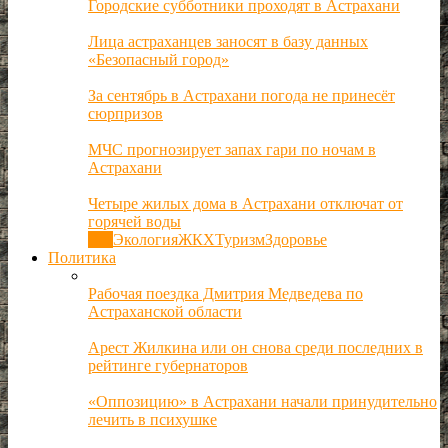
Городские субботники проходят в Астрахани
Лица астраханцев заносят в базу данных
«Безопасный город»
За сентябрь в Астрахани погода не принесёт
сюрпризов
МЧС прогнозирует запах гари по ночам в
Астрахани
Четыре жилых дома в Астрахани отключат от
горячей воды
Все
Экология
ЖКХ
Туризм
Здоровье
Политика
Рабочая поездка Дмитрия Медведева по
Астраханской области
Арест Жилкина или он снова среди последних в
рейтинге губернаторов
«Оппозицию» в Астрахани начали принудительно
лечить в психушке