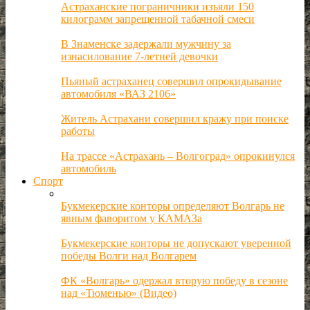
Астраханские пограничники изъяли 150
килограмм запрещенной табачной смеси
В Знаменске задержали мужчину за
изнасилование 7-летней девочки
Пьяный астраханец совершил опрокидывание
автомобиля «ВАЗ 2106»
Житель Астрахани совершил кражу при поиске
работы
На трассе «Астрахань – Волгоград» опрокинулся
автомобиль
Спорт
Букмекерские конторы определяют Волгарь не
явным фаворитом у КАМАЗа
Букмекерские конторы не допускают уверенной
победы Волги над Волгарем
ФК «Волгарь» одержал вторую победу в сезоне
над «Тюменью» (Видео)