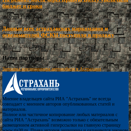
бюджет и сроки
ria30.ru
-
18.07.2014
Данные всех астраханских наркоманов и
осведомителей ФСКН поступили в продажу
ria30.ru
-
21.01.2015
Наши партнёры
Заправка кондиционера автомобиля в Астрахани
Мнение владельцев сайта РИА "Астрахань" не всегда
совпадает с мнением авторов опубликованных статей и
материалов.
Полное или частичное копирование любых материалов с
сайта РИА "Астрахань" возможно только с обязательным
размещением активной гиперссылки на главную страницу
www.ria30.ru. Права авторов защищены и охраняются законом