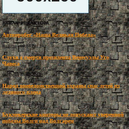
ВЫБОР РЕДАКТОРА
Автопробег «Наша Великая Победа»
ria30.ru
-
07.04.2013
Слухи о смерти президента Венесуэлы Уго
Чавеса
ria30.ru
-
28.02.2013
Наряд вневедомственной охраны спас детей из
ледяного плена
ria30.ru
-
21.02.2013
Букмекерские конторы не допускают уверенной
победы Волги над Волгарем