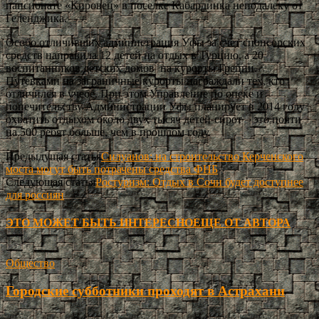
пансионате «Кировец» в поселке Кабардинка неподалеку от
Геленджика.
Особо отличивших администрация Уфы за счет спонсорских
средств направила 12 детей на отдых в Турцию, а 20
воспитанников детских домов на курорты Греции.
Путевками на заграничные курорты награждали тех, кто
отличился в учебе. При этом Управление по опеке и
попечительству Администрации Уфы планирует в 2014 году
охватить отдыхом около двух тысяч детей-сирот – это почти
на 500 ребят больше, чем в прошлом году.
Предыдущая статья
Силуанов: на строительство Керченского
моста могут быть потрачены средства ФНБ
Следующая статья
Ростуризм: Отдых в Сочи будет доступнее
для россиян
ЭТО МОЖЕТ БЫТЬ ИНТЕРЕСНО
ЕЩЕ ОТ АВТОРА
Общество
Городские субботники проходят в Астрахани