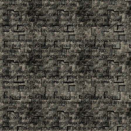
выделено более 1 миллиарда рублей.
В интервью РИА Новости министр труда и социальной
защиты Максим Топилин заявил, что отдых детей в Крыму
организуют 67 учреждений отдыха и оздоровления детей, в
том числе 17 детских санаториев.
Финансирование отдыха детей в Крыму будет происходить за
счет федерального бюджета, из которого будет выделено
порядка 1,1 миллиарда рублей. При этом около 700
миллионов рублей непосредственно направлено Республике
Крым и Севатополю.
Стоит отметить, что ранее вице-премьер РФ Ольга Голодец
сообщила о 110 тысяч детей, которые смогут отдохнуть в
здравницах Крыма, а на эти нужды будет направлено 2
миллиарда рублей.
Но Крымом едина Россия, и курорты Геленджика и Сочи
также пользуются высокой популярностью для отдыха детей в
летний период.
Как сообщает сайт «Отдых в Геленджике» , дети из регионов
России отправляются и на Черноморское побережье. Так 37
детей из Уфы отдыхали почти две недели в летнем