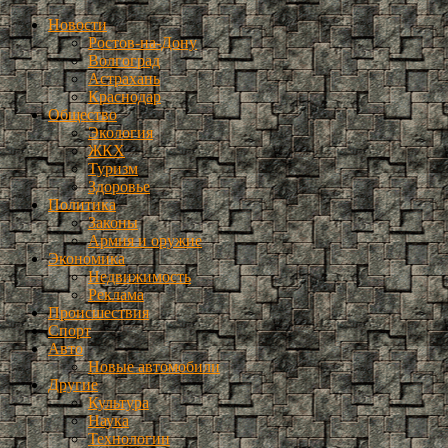
Новости
Ростов-на-Дону
Волгоград
Астрахань
Краснодар
Общество
Экология
ЖКХ
Туризм
Здоровье
Политика
Законы
Армия и оружие
Экономика
Недвижимость
Реклама
Происшествия
Спорт
Авто
Новые автомобили
Другие
Культура
Наука
Технологии