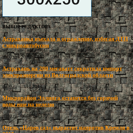
ВЫБОР РЕДАКТОРА
Астраханка въехала в ограждение, избегая ДТП
с микроавтобусом
ria30.ru
-
20.02.2015
Астрахань на 200 мегаватт сократила импорт
электроэнергии из Волгоградской области
ria30.ru
-
11.10.2013
Микрорайон Эллинга останется без горячей
воды еще на неделю
ria30.ru
-
06.06.2013
Отель «Царев сад» вырастит напротив Кремля в