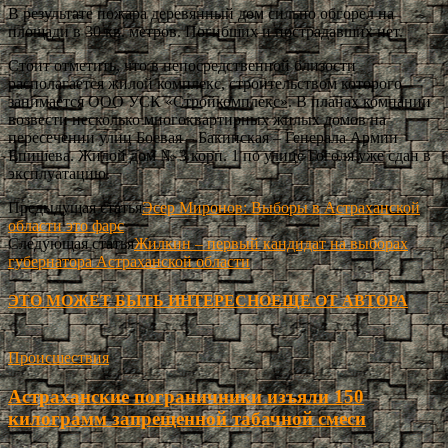
В результате пожара деревянный дом сильно обгорел на
площади в 30 кв. метров. Погибших и пострадавших нет.
Стоит отметить, что в непосредственной близости
располагается жилой комплекс, строительством которого
занимается ООО УСК «Стройкомплекс». В планах компании
возвести несколько многоквартирных жилых домов на
пересечении улиц Боевая – Бакинская – Генерала Армии
Епишева. Жилой дом № 3 корп. 1 по улице Гоголя уже сдан в
эксплуатацию.
Предыдущая статья
Эсер Миронов: Выборы в Астраханской
области это фарс
Следующая статья
Жилкин – первый кандидат на выборах
губернатора Астраханской области
ЭТО МОЖЕТ БЫТЬ ИНТЕРЕСНО
ЕЩЕ ОТ АВТОРА
Происшествия
Астраханские пограничники изъяли 150
килограмм запрещенной табачной смеси