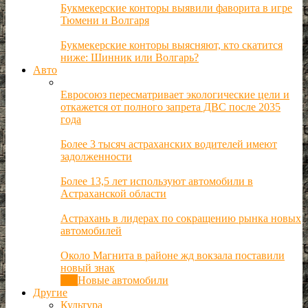
Букмекерские конторы выявили фаворита в игре
Тюмени и Волгаря
Букмекерские конторы выясняют, кто скатится
ниже: Шинник или Волгарь?
Авто
Евросоюз пересматривает экологические цели и
откажется от полного запрета ДВС после 2035
года
Более 3 тысяч астраханских водителей имеют
задолженности
Более 13,5 лет используют автомобили в
Астраханской области
Астрахань в лидерах по сокращению рынка новых
автомобилей
Около Магнита в районе жд вокзала поставили
новый знак
Все
Новые автомобили
Другие
Культура