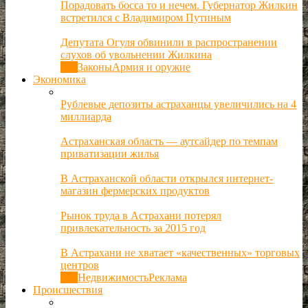
Порадовать босса то и нечем. Губернатор Жилкин
встретился с Владимиром Путиным
Депутата Огуля обвинили в распространении
слухов об увольнении Жилкина
Все
Законы
Армия и оружие
Экономика
Рублевые депозиты астраханцы увеличились на 4
миллиарда
Астраханская область — аутсайдер по темпам
приватизации жилья
В Астраханской области открылся интернет-
магазин фермерских продуктов
Рынок труда в Астрахани потерял
привлекательность за 2015 год
В Астрахани не хватает «качественных» торговых
центров
Все
Недвижимость
Реклама
Происшествия