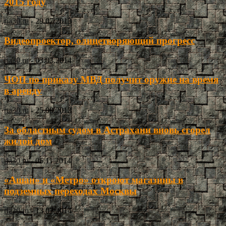
2015 году
ria30.ru
-
29.07.2013
Видеопроектор, олицетворяющий прогресс
ria30.ru
-
03.03.2014
ЧОП по приказу МВД получит оружие на время
в аренду
ria30.ru
-
25.09.2013
За областным судом в Астрахани вновь сгорел
жилой дом
ria30.ru
-
05.11.2014
«Ашан» и «Метро» откроют магазины в
подземных переходах Москвы
ria30.ru
-
13.07.2014