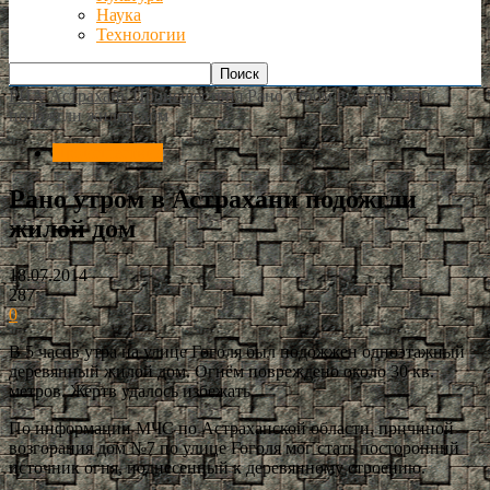
Наука
Технологии
РИА Астрахань
Происшествия
Рано утром в Астрахани
подожгли жилой дом
Происшествия
Рано утром в Астрахани подожгли
жилой дом
18.07.2014
287
0
В 5 часов утра на улице Гоголя был подожжен одноэтажный
деревянный жилой дом. Огнём повреждено около 30 кв.
метров. Жертв удалось избежать.
По информации МЧС по Астраханской области, причиной
возгорания дом №7 по улице Гоголя мог стать посторонний
источник огня, поднесенный к деревянному строению.