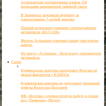
Астраханские пограничники изъяли 150
килограмм запрещенной табачной смеси
В Знаменске задержали мужчину за
изнасилование 7-летней девочки
Пьяный астраханец совершил опрокидывание
автомобиля «ВАЗ 2106»
Житель Астрахани совершил кражу при поиске
работы
На трассе «Астрахань – Волгоград» опрокинулся
автомобиль
Спорт
Букмекерские конторы определяют Волгарь не
явным фаворитом у КАМАЗа
Букмекерские конторы не допускают уверенной
победы Волги над Волгарем
ФК «Волгарь» одержал вторую победу в сезоне
над «Тюменью» (Видео)