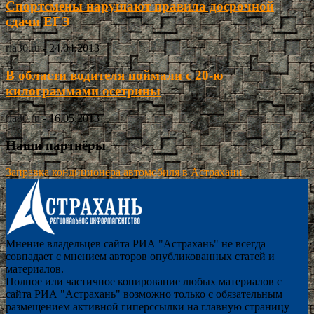
Спортсмены нарушают правила досрочной
сдачи ЕГЭ
ria30.ru
-
24.04.2013
В области водителя поймали с 20-ю
килограммами осетрины
ria30.ru
-
16.05.2013
Наши партнёры
Заправка кондиционера автомобиля в Астрахани
Мнение владельцев сайта РИА "Астрахань" не всегда
совпадает с мнением авторов опубликованных статей и
материалов.
Полное или частичное копирование любых материалов с
сайта РИА "Астрахань" возможно только с обязательным
размещением активной гиперссылки на главную страницу