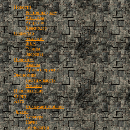
Новости
Ростов-на-Дону
Волгоград
Астрахань
Краснодар
Общество
Экология
ЖКХ
Туризм
Здоровье
Политика
Законы
Армия и оружие
Экономика
Недвижимость
Реклама
Происшествия
Спорт
Авто
Новые автомобили
Другие
Культура
Наука
Технологии