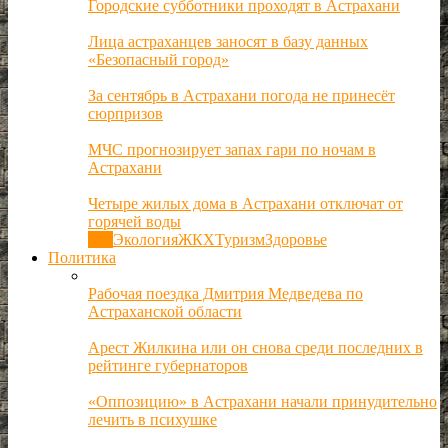
Городские субботники проходят в Астрахани
Лица астраханцев заносят в базу данных
«Безопасный город»
За сентябрь в Астрахани погода не принесёт
сюрпризов
МЧС прогнозирует запах гари по ночам в
Астрахани
Четыре жилых дома в Астрахани отключат от
горячей воды
Все
Экология
ЖКХ
Туризм
Здоровье
Политика
Рабочая поездка Дмитрия Медведева по
Астраханской области
Арест Жилкина или он снова среди последних в
рейтинге губернаторов
«Оппозицию» в Астрахани начали принудительно
лечить в психушке