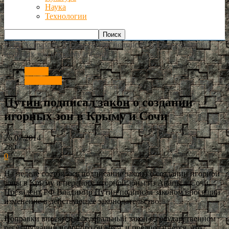
Наука
Технологии
РИА Астрахань
Россия
Путин подписал закон о создании
игорных зон в Крыму и Сочи
Россия
Краснодар
Путин подписал закон о создании
игорных зон в Крыму и Сочи
26.07.2014
280
0
На неделе состоялось подписание закона о создании игорной
зоны в Крыму и переносе игорной зоны из Анапы в Сочи.
Президент РФ Владимир Путин подписал законом вносящий
изменение в действующее законодательство.
Поправки вносятся в федеральный закон о государственном
регулировании игорного бизнеса, и предполагается, что