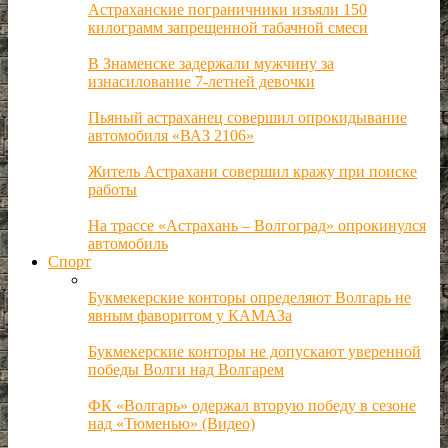
Астраханские пограничники изъяли 150
килограмм запрещенной табачной смеси
В Знаменске задержали мужчину за
изнасилование 7-летней девочки
Пьяный астраханец совершил опрокидывание
автомобиля «ВАЗ 2106»
Житель Астрахани совершил кражу при поиске
работы
На трассе «Астрахань – Волгоград» опрокинулся
автомобиль
Спорт
Букмекерские конторы определяют Волгарь не
явным фаворитом у КАМАЗа
Букмекерские конторы не допускают уверенной
победы Волги над Волгарем
ФК «Волгарь» одержал вторую победу в сезоне
над «Тюменью» (Видео)