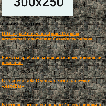
ВЫБОР РЕДАКТОРА
И.О. мэра Астрахани Ирина Егорова
встретилась с жителями Советского района
ria30.ru
-
22.11.2013
Расчеты прибыли пайщиков в инвестиционные
компании
ria30.ru
-
04.02.2015
В Египте «Lada Granta» заменит классику
«АвтоВаз»
ria30.ru
-
26.11.2013
В регионе жители стали чаще болеть гриппом и