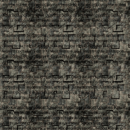
теперь на территории полуострова Крым будет создана новая
игорная зона, а весь игорный бизнес на территории
Краснодарского края будет перенесен из пригорода Анапы в
места расположения олимпийских объектов Сочи, которые
были построены на внебюджетные средства.
По мнению экспертов, занимающего организацией онлайн
играми на автоматах и онлайн казино, прирост инвестиций в
строительство игорных зон на территории Крыма и Сочи
может составить от 100 миллионов до 1 миллиарда долларов.
Ежегодно отчисления в бюджеты различного уровня от
деятельности игорных зон могут превысить суммы 20-25
млрд. рублей.
Напомним, что на территории России уже несколько лет
введено ограничение на деятельность игорного бизнеса вне
территорий игорных зон, которые размещены в Алтайском,
Приморском и Краснодарском крае, а также в
Калининградской области.
Что касается игорной зоны на территории полуострова Крым,
то по мнению большинства экспертов, организаторы
столкнутся с проблемой отсутствия инфраструктуры и при
длительном строительстве ожидаемый эффект от игорной
зоны может оказаться ниже прогнозируемого. Город Сочи с