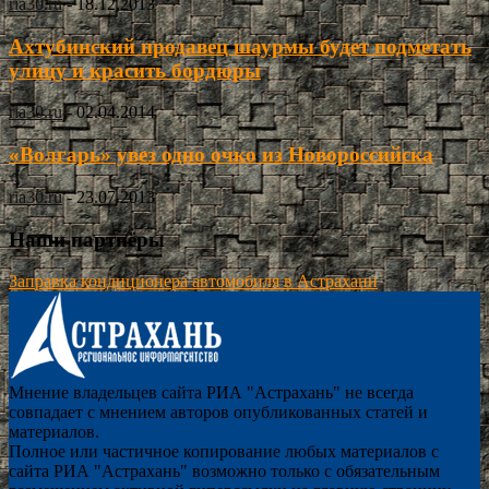
ria30.ru
-
18.12.2013
Ахтубинский продавец шаурмы будет подметать
улицу и красить бордюры
ria30.ru
-
02.04.2014
«Волгарь» увез одно очко из Новороссийска
ria30.ru
-
23.07.2013
Наши партнёры
Заправка кондиционера автомобиля в Астрахани
Мнение владельцев сайта РИА "Астрахань" не всегда
совпадает с мнением авторов опубликованных статей и
материалов.
Полное или частичное копирование любых материалов с
сайта РИА "Астрахань" возможно только с обязательным