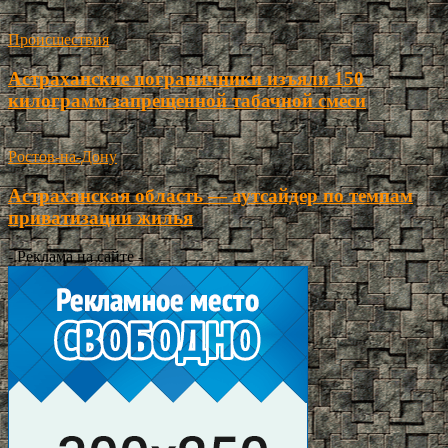
Происшествия
Астраханские пограничники изъяли 150
килограмм запрещенной табачной смеси
Ростов-на-Дону
Астраханская область — аутсайдер по темпам
приватизации жилья
- Реклама на сайте -