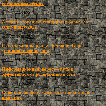
воспалением легких
ria30.ru
-
22.04.2013
Алматы назвали аутсайдером в борьбе за
Олимпиаду-2022
ria30.ru
-
07.07.2014
В Астрахани на рынке Большие Исады
установили светофоры
ria30.ru
-
01.12.2014
Информационный вброс — путь к
эффективному продвижению в сети
ria30.ru
-
18.06.2015
Советы по выбору межкомнатной двери в
квартиру