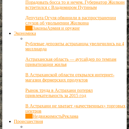
Порадовать босса то и нечем. Губернатор Жилкин
встретился с Владимиром Путиным
Депутата Огуля обвинили в распространении
слухов об увольнении Жилкина
Все
Законы
Армия и оружие
Экономика
Рублевые депозиты астраханцы увеличились на 4
миллиарда
Астраханская область — аутсайдер по темпам
приватизации жилья
В Астраханской области открылся интернет-
магазин фермерских продуктов
Рынок труда в Астрахани потерял
привлекательность за 2015 год
В Астрахани не хватает «качественных» торговых
центров
Все
Недвижимость
Реклама
Происшествия