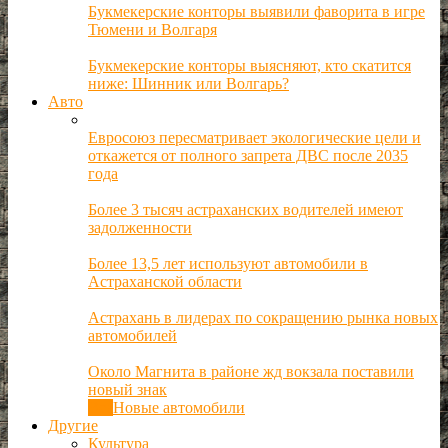
Букмекерские конторы выявили фаворита в игре
Тюмени и Волгаря
Букмекерские конторы выясняют, кто скатится
ниже: Шинник или Волгарь?
Авто
Евросоюз пересматривает экологические цели и
откажется от полного запрета ДВС после 2035
года
Более 3 тысяч астраханских водителей имеют
задолженности
Более 13,5 лет используют автомобили в
Астраханской области
Астрахань в лидерах по сокращению рынка новых
автомобилей
Около Магнита в районе жд вокзала поставили
новый знак
Все
Новые автомобили
Другие
Культура