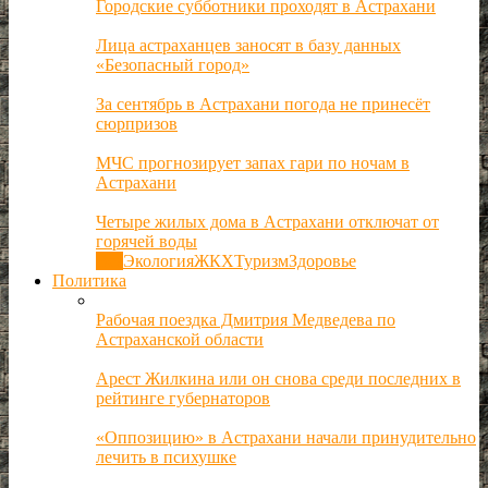
Городские субботники проходят в Астрахани
Лица астраханцев заносят в базу данных
«Безопасный город»
За сентябрь в Астрахани погода не принесёт
сюрпризов
МЧС прогнозирует запах гари по ночам в
Астрахани
Четыре жилых дома в Астрахани отключат от
горячей воды
Все
Экология
ЖКХ
Туризм
Здоровье
Политика
Рабочая поездка Дмитрия Медведева по
Астраханской области
Арест Жилкина или он снова среди последних в
рейтинге губернаторов
«Оппозицию» в Астрахани начали принудительно
лечить в психушке