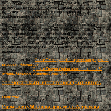
уже имеющейся инфраструктурой будет иметь, куда больший
интерес для инвесторов, но олимпийским объектам нужно
будет переориентироваться со спортивного на
развлекательное направление.
Предполагается, что игорная зона в Крыму расположится на
южной части берега полуострова и займет площадь 70-
километровой береговой зоны Большой Ялты, включающей в
себя Гурзуф, Ливадия, Массандра, Форос. Точное
расположение укажут члены из четырех экспертных групп
созданных для проработки предложений по созданию
игорных зон.
Предыдущая статья
Более 7 млн рублей потратят кандидаты на
выборах губернатора
Следующая статья
Брокер Dragon Option вошел в список 50
лучших брокеров бинарных опционов
ЭТО МОЖЕТ БЫТЬ ИНТЕРЕСНО
ЕЩЕ ОТ АВТОРА
Общество
Городские субботники проходят в Астрахани