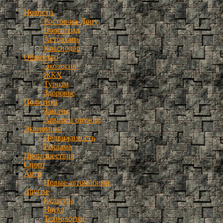
Новости
Ростов-на-Дону
Волгоград
Астрахань
Краснодар
Общество
Экология
ЖКХ
Туризм
Здоровье
Политика
Законы
Армия и оружие
Экономика
Недвижимость
Реклама
Происшествия
Спорт
Авто
Новые автомобили
Другие
Культура
Наука
Технологии