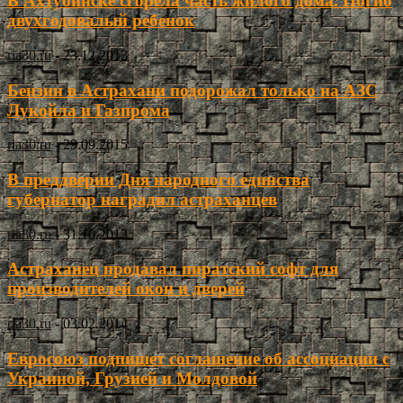
В Ахтубинске сгорела часть жилого дома. Погиб
двухгодовалый ребенок
ria30.ru
-
23.12.2013
Бензин в Астрахани подорожал только на АЗС
Лукойла и Газпрома
ria30.ru
-
29.09.2015
В преддверии Дня народного единства
губернатор наградил астраханцев
ria30.ru
-
31.10.2013
Астраханец продавал пиратский софт для
производителей окон и дверей
ria30.ru
-
03.02.2014
Евросоюз подпишет соглашение об ассоциации с
Украиной, Грузией и Молдовой