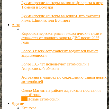
Букмекерские конторы выявили фаворита в игре
Тюмени и Волгаря
Букмекерские конторы выясняют, кто скатится
ниже: Шинник или Волгарь?
Авто
Евросоюз пересматривает экологические цели и
откажется от полного запрета ДВС после 2035
года
Более 3 тысяч астраханских водителей имеют
задолженности
Более 13,5 лет используют автомобили в
Астраханской области
Астрахань в лидерах по сокращению рынка новых
автомобилей
Около Магнита в районе жд вокзала поставили
новый знак
Все
Новые автомобили
Другие
Культура