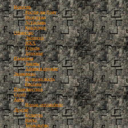
Новости
Ростов-на-Дону
Волгоград
Астрахань
Краснодар
Общество
Экология
ЖКХ
Туризм
Здоровье
Политика
Законы
Армия и оружие
Экономика
Недвижимость
Реклама
Происшествия
Спорт
Авто
Новые автомобили
Другие
Культура
Наука
Технологии