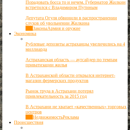
Порадовать босса то и нечем. Губернатор Жилкин
встретился с Владимиром Путиным
Депутата Огуля обвинили в распространении
слухов об увольнении Жилкина
Все
Законы
Армия и оружие
Экономика
Рублевые депозиты астраханцы увеличились на 4
миллиарда
Астраханская область — аутсайдер по темпам
приватизации жилья
В Астраханской области открылся интернет-
магазин фермерских продуктов
Рынок труда в Астрахани потерял
привлекательность за 2015 год
В Астрахани не хватает «качественных» торговых
центров
Все
Недвижимость
Реклама
Происшествия