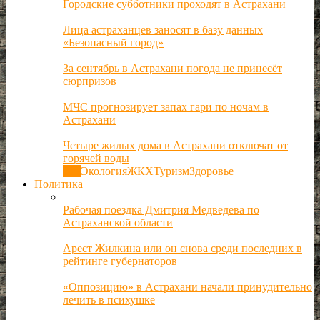
Городские субботники проходят в Астрахани
Лица астраханцев заносят в базу данных
«Безопасный город»
За сентябрь в Астрахани погода не принесёт
сюрпризов
МЧС прогнозирует запах гари по ночам в
Астрахани
Четыре жилых дома в Астрахани отключат от
горячей воды
Все
Экология
ЖКХ
Туризм
Здоровье
Политика
Рабочая поездка Дмитрия Медведева по
Астраханской области
Арест Жилкина или он снова среди последних в
рейтинге губернаторов
«Оппозицию» в Астрахани начали принудительно
лечить в психушке