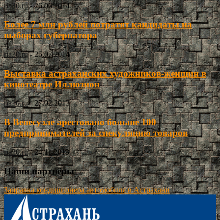
ria30.ru
-
26.06.2014
Более 7 млн рублей потратят кандидаты на
выборах губернатора
ria30.ru
-
25.07.2014
Выставка астраханских художников-женщин в
кинотеатре Иллюзион
ria30.ru
-
27.02.2013
В Венесуэле арестовано больше 100
предпринимателей за спекуляцию товаров
ria30.ru
-
24.11.2013
Наши партнёры
Заправка кондиционера автомобиля в Астрахани