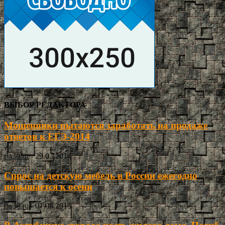
ВЫБОР РЕДАКТОРА
Мошенники пытаются заработать на продаже
ответов к ЕГЭ-2014
ria30.ru
-
29.03.2014
Спрос на детскую мебель в России ежегодно
повышается к осени
ria30.ru
-
01.08.2015