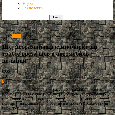
Наука
Технологии
РИА Астрахань
Авто
Под Астраханью две иномарки на
трассе врезались в автомобиль полиции
Авто
Под Астраханью две иномарки на
трассе врезались в автомобиль
полиции
02.06.2014
318
0
В прошедшие выходные на трассе «Астрахань — Волгоград»
произошло ДТП с участием двух иномарок. Пострадавших
нет. Также в ДТП поврежден патрульный автомобиль
полиции, находившийся у обочины в момент столкновения
иномарок.