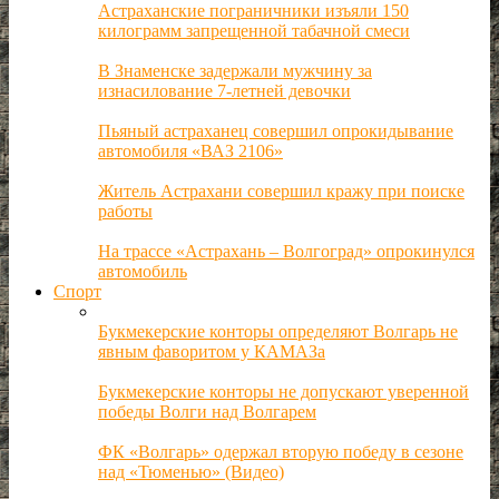
Астраханские пограничники изъяли 150
килограмм запрещенной табачной смеси
В Знаменске задержали мужчину за
изнасилование 7-летней девочки
Пьяный астраханец совершил опрокидывание
автомобиля «ВАЗ 2106»
Житель Астрахани совершил кражу при поиске
работы
На трассе «Астрахань – Волгоград» опрокинулся
автомобиль
Спорт
Букмекерские конторы определяют Волгарь не
явным фаворитом у КАМАЗа
Букмекерские конторы не допускают уверенной
победы Волги над Волгарем
ФК «Волгарь» одержал вторую победу в сезоне
над «Тюменью» (Видео)