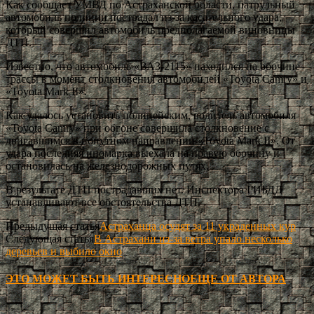
Как сообщает УМВД по Астраханской области, патрульный
автомобиль полиции пострадал из-за касательного удара,
который совершил автомобиль предполагаемой виновницы
ДТП.
Известно, что автомобиль «ВАЗ-2115» находился на обочине
трассы в момент столкновения автомобилей «Toyota Camry» и
«Toyota Mark II».
Как удалось установить полицейским, водитель автомобиля
«Toyota Camry» при обгоне совершила столкновение с
двигавшимся в попутном направлении «Toyota Mark II». От
удара последняя иномарка выехала на правую обочину и
остановилась на железнодорожных путях.
В результате ДТП пострадавших нет. Инспектора ГИБДД
устанавливают все обстоятельства ДТП.
Предыдущая статья
Астраханца осудят за 11 украденных кур
Следующая статья
В Астрахани из-за ветра упало несколько
деревьев и выбило окно
ЭТО МОЖЕТ БЫТЬ ИНТЕРЕСНО
ЕЩЕ ОТ АВТОРА