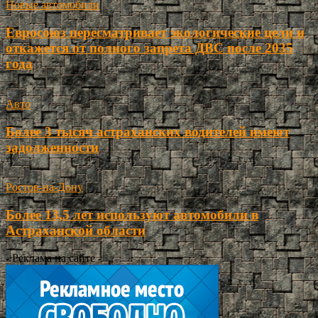
Новые автомобили
Евросоюз пересматривает экологические цели и
откажется от полного запрета ДВС после 2035
года
Авто
Более 3 тысяч астраханских водителей имеют
задолженности
Ростов-на-Дону
Более 13,5 лет используют автомобили в
Астраханской области
- Реклама на сайте -