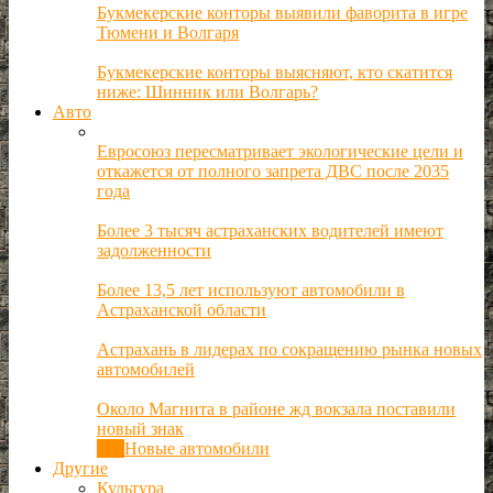
Букмекерские конторы выявили фаворита в игре
Тюмени и Волгаря
Букмекерские конторы выясняют, кто скатится
ниже: Шинник или Волгарь?
Авто
Евросоюз пересматривает экологические цели и
откажется от полного запрета ДВС после 2035
года
Более 3 тысяч астраханских водителей имеют
задолженности
Более 13,5 лет используют автомобили в
Астраханской области
Астрахань в лидерах по сокращению рынка новых
автомобилей
Около Магнита в районе жд вокзала поставили
новый знак
Все
Новые автомобили
Другие
Культура