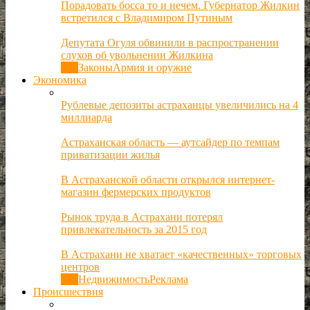
Порадовать босса то и нечем. Губернатор Жилкин
встретился с Владимиром Путиным
Депутата Огуля обвинили в распространении
слухов об увольнении Жилкина
Все
Законы
Армия и оружие
Экономика
Рублевые депозиты астраханцы увеличились на 4
миллиарда
Астраханская область — аутсайдер по темпам
приватизации жилья
В Астраханской области открылся интернет-
магазин фермерских продуктов
Рынок труда в Астрахани потерял
привлекательность за 2015 год
В Астрахани не хватает «качественных» торговых
центров
Все
Недвижимость
Реклама
Происшествия