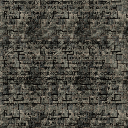
Всего в наличии у Туркменистана имеется один паром
«Беркарар» класса RO-PAX, который был специально для
судоходства по Каспийскому морю построен на судоверфи
ULJANIK (город Пула, Хорватия). Первый из двух паромов
прибыл в порт Туркменбаши в начале декабря прошлого года.
Напомним, что строительство паромов «Беркарар» для
Туркменистана было начато в августе 2012 года. Паром
«Berkarar» модель 501 имеет длину 155,8 метров и ширину
17,5 метров. Паромы специально изготовлены для
судоходства по Каспийскому морю и соответствуют
требованиям всех существующих портов в Каспийском
регионе. Судно может вместить 200 пассажиров, которые
размещаются в 30 двухместных и 4 одноместных каютах.
Также паром имеет экипаж из 34 членов. Паром может
перевозить 54 грузовиков на двух закрытых палубах. Каждый
из двух паромов будет зависеть от двух четырехтактных
двигателей, каждый из которых имеет мощность 3060 кВт,
которые позволяют развивать скорость плавание в 17,6 узлов.
Стоит отметить, что на крыше надстройки парома, с целью
спасения пассажиров, имеется возможность принимать
вертолет типа Sikorsky S-76 для доставши пострадавших на