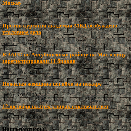
Москву
ria30.ru
-
17.01.2014
Против курсанта академии МВД возбуждено
уголовное дело
ria30.ru
-
20.05.2013
В ЗАГС по Ахтубинскому району на Масленицу
зарегистрировали 11 браков
ria30.ru
-
05.03.2014
Пожилая женщина погибла на пожаре
ria30.ru
-
06.04.2013
12 октября на трёх улицах отключат свет
ria30.ru
-
11.10.2013
Наши партнёры