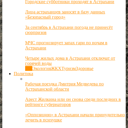
Городские субботники проходят в Астрахани
Лица астраханцев заносят в базу данных
«Безопасный город»
За сентябрь в Астрахани погода не принесёт
сюрпризов
МЧС прогнозирует запах гари по ночам в
Астрахани
Четыре жилых дома в Астрахани отключат от
горячей воды
Все
Экология
ЖКХ
Туризм
Здоровье
Политика
Рабочая поездка Дмитрия Медведева по
Астраханской области
Арест Жилкина или он снова среди последних в
рейтинге губернаторов
«Оппозицию» в Астрахани начали принудительно
лечить в психушке