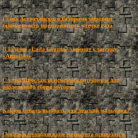
ria30.ru
-
02.07.2015
Глава Астраханского Газпрома опроверг
причастность предприятия к утечке газа
ria30.ru
-
08.03.2014
В Египте «Lada Granta» заменит классику
«АвтоВаз»
ria30.ru
-
26.11.2013
С улиц Ярославля исчезли контейнеры для
раздельного сбора мусора
ria30.ru
-
05.08.2013
Какую мебель выбрать для детской мальчика?
ria30.ru
-
10.09.2014
Осколки челябинского метеорита привезли в