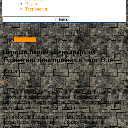
Наука
Технологии
РИА Астрахань
Экономика
Первый паром «Беркарар» из
Туркменистана прибыл в порт Оля
Экономика
Первый паром «Беркарар» из
Туркменистана прибыл в порт Оля
05.01.2015
288
0
Сегодня в 18 часов в порт Оля, что на юге Астраханской
области, прибывает первый паром «Беркарар» из
Туркменистана. Первым рейсов доставляются строительные
материалы для астраханской средней школы.
По информации официального сайта Администрации
Астраханской области, паром «Беркарар» вышел из
Туркменистана и через Каспийское море благополучно дошел