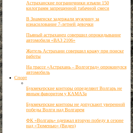
Астраханские пограничники изъяли 150
килограмм запрещенной табачной смеси
В Знаменске задержали мужчину за
изнасилование 7-летней девочки
Пьяный астраханец совершил опрокидывание
автомобиля «ВАЗ 2106»
Житель Астрахани совершил кражу при поиске
работы
На трассе «Астрахань – Волгоград» опрокинулся
автомобиль
Спорт
Букмекерские конторы определяют Волгарь не
явным фаворитом у КАМАЗа
Букмекерские конторы не допускают уверенной
победы Волги над Волгарем
ФК «Волгарь» одержал вторую победу в сезоне
над «Тюменью» (Видео)