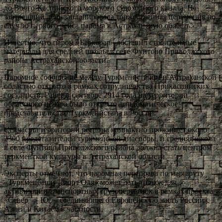
до Волго-Каспийского морского судоходного канала. На
завтрашний день запланировала торжественная церемония по
случаю первого рейса парома в Астраханскую область.
Известно, что паром «Беркарар» доставил строительные
материалы для средней школы в селе Фунтово Приволжского
района Астраханской области.
Паромное сообщение между Туркменистаном и Астраханской
областью открыто в рамках сотрудничества Прикаспийских
государств. Ранее в сентябре 2914 года на территории
областного центра было открыто дипломатическое
представительство Туркменистана в России.
Сейчас на территории региона компактно проживает около
2300 представителей туркменской диаспоры, и средняя школа
в селе Фунтово Приволжского района должна стать центром
туркменской культуры в Астраханской области.
Эксперты отмечают, что паромная переправа по маршруту
«Туркменбаши – порт Оля» может дать толчок для
активизации транспортных грузоперевозок в рамках проекта
«Север — Юг», соединяющего Европейскую часть России с
Азией и Китаем в частности.