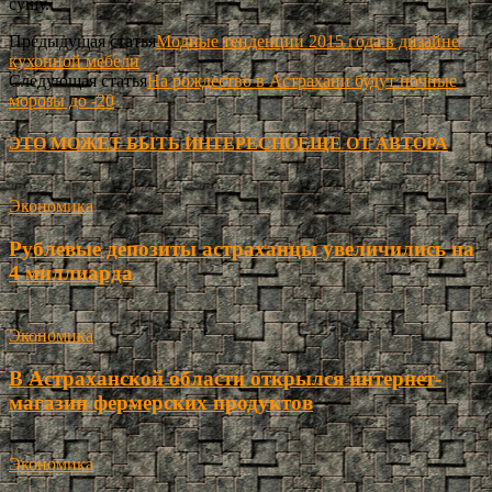
сушу.
Предыдущая статья
Модные тенденции 2015 года в дизайне
кухонной мебели
Следующая статья
На рождество в Астрахани будут ночные
морозы до -20
ЭТО МОЖЕТ БЫТЬ ИНТЕРЕСНО
ЕЩЕ ОТ АВТОРА
Экономика
Рублевые депозиты астраханцы увеличились на
4 миллиарда
Экономика
В Астраханской области открылся интернет-
магазин фермерских продуктов
Экономика