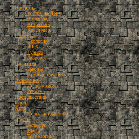
Новости
Ростов-на-Дону
Волгоград
Астрахань
Краснодар
Общество
Экология
ЖКХ
Туризм
Здоровье
Политика
Законы
Армия и оружие
Экономика
Недвижимость
Реклама
Происшествия
Спорт
Авто
Новые автомобили
Другие
Культура
Наука
Технологии