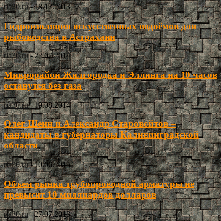
ria30.ru
-
18.12.2013
Гидроизоляция искусственных водоёмов для
рыбоводства в Астрахани
ria30.ru
-
22.07.2014
Микрорайон Жилгородка и Эллинга на 10 часов
останутся без газа
ria30.ru
-
19.08.2014
Олег Шеин и Александр Старовойтов –
кандидаты в губернаторы Калининградской
области
ria30.ru
-
10.06.2015
Объем рынка трубопроводной арматуры не
превысит 10 миллиардов долларов
ria30.ru
-
27.07.2013