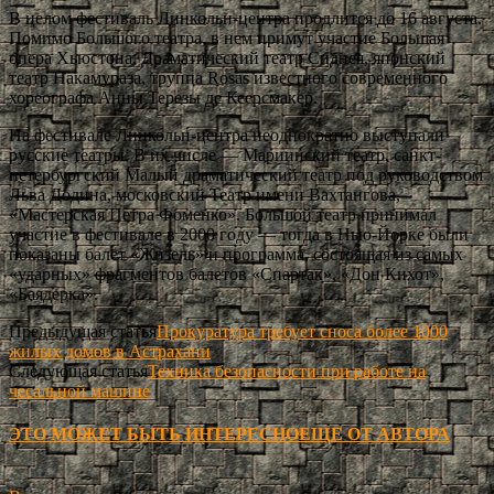
В целом фестиваль Линкольн-центра продлится до 16 августа.
Помимо Большого театра, в нем примут участие Большая
опера Хьюстона, Драматический театр Сиднея, японский
театр Накамураза, труппа Rosas известного современного
хореографа Анны Терезы де Кеерсмакер.
На фестивале Линкольн-центра неоднократно выступали
русские театры. В их числе — Мариинский театр, санкт-
петербургский Малый драматический театр под руководством
Льва Додина, московский Театр имени Вахтангова,
«Мастерская Петра Фоменко». Большой театр принимал
участие в фестивале в 2000 году — тогда в Нью-Йорке были
показаны балет «Жизель» и программа, состоящая из самых
«ударных» фрагментов балетов «Спартак», «Дон Кихот»,
«Баядерка».
Предыдущая статья
Прокуратура требует сноса более 1000
жилых домов в Астрахани
Следующая статья
Техника безопасности при работе на
чесальной машине
ЭТО МОЖЕТ БЫТЬ ИНТЕРЕСНО
ЕЩЕ ОТ АВТОРА