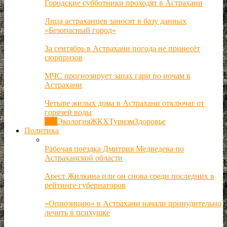
Городские субботники проходят в Астрахани
Лица астраханцев заносят в базу данных
«Безопасный город»
За сентябрь в Астрахани погода не принесёт
сюрпризов
МЧС прогнозирует запах гари по ночам в
Астрахани
Четыре жилых дома в Астрахани отключат от
горячей воды
Все
Экология
ЖКХ
Туризм
Здоровье
Политика
Рабочая поездка Дмитрия Медведева по
Астраханской области
Арест Жилкина или он снова среди последних в
рейтинге губернаторов
«Оппозицию» в Астрахани начали принудительно
лечить в психушке