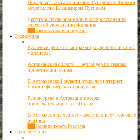
Порадовать босса то и нечем. Губернатор Жилкин
встретился с Владимиром Путиным
Депутата Огуля обвинили в распространении
слухов об увольнении Жилкина
Все
Законы
Армия и оружие
Экономика
Рублевые депозиты астраханцы увеличились на 4
миллиарда
Астраханская область — аутсайдер по темпам
приватизации жилья
В Астраханской области открылся интернет-
магазин фермерских продуктов
Рынок труда в Астрахани потерял
привлекательность за 2015 год
В Астрахани не хватает «качественных» торговых
центров
Все
Недвижимость
Реклама
Происшествия