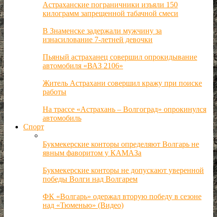
Астраханские пограничники изъяли 150
килограмм запрещенной табачной смеси
В Знаменске задержали мужчину за
изнасилование 7-летней девочки
Пьяный астраханец совершил опрокидывание
автомобиля «ВАЗ 2106»
Житель Астрахани совершил кражу при поиске
работы
На трассе «Астрахань – Волгоград» опрокинулся
автомобиль
Спорт
Букмекерские конторы определяют Волгарь не
явным фаворитом у КАМАЗа
Букмекерские конторы не допускают уверенной
победы Волги над Волгарем
ФК «Волгарь» одержал вторую победу в сезоне
над «Тюменью» (Видео)