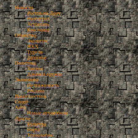
Новости
Ростов-на-Дону
Волгоград
Астрахань
Краснодар
Общество
Экология
ЖКХ
Туризм
Здоровье
Политика
Законы
Армия и оружие
Экономика
Недвижимость
Реклама
Происшествия
Спорт
Авто
Новые автомобили
Другие
Культура
Наука
Технологии