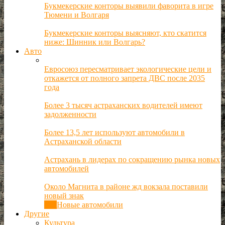
Букмекерские конторы выявили фаворита в игре
Тюмени и Волгаря
Букмекерские конторы выясняют, кто скатится
ниже: Шинник или Волгарь?
Авто
Евросоюз пересматривает экологические цели и
откажется от полного запрета ДВС после 2035
года
Более 3 тысяч астраханских водителей имеют
задолженности
Более 13,5 лет используют автомобили в
Астраханской области
Астрахань в лидерах по сокращению рынка новых
автомобилей
Около Магнита в районе жд вокзала поставили
новый знак
Все
Новые автомобили
Другие
Культура