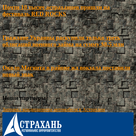
Почти 10 тысяч астраханцев пришли на
фестиваль RED ROCKS
ria30.ru
-
13.05.2013
Граждане Украины раскупили только треть
облигаций военного займа на сумму $8,5 млн
ria30.ru
-
08.07.2014
Около Магнита в районе жд вокзала поставили
новый знак
ria30.ru
-
15.06.2016
Наши партнёры
Заправка кондиционера автомобиля в Астрахани