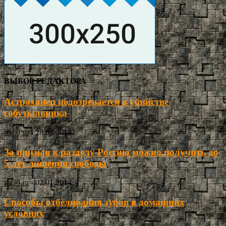
ВЫБОР РЕДАКТОРА
Астраханец подозревается в убийстве
собутыльника
ria30.ru
-
28.03.2013
За призыв к разделу Россию можно получить до
5 лет лишения свободы
ria30.ru
-
02.01.2014
Способы отбеливания зубов в домашних
условиях