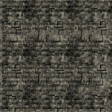
исполнял оперу «Царская невеста» в зале Эвери Фишер-холл,
который рассчитан на более чем 2500 зрителей. На
протяжении всей оперы зрители аплодировали как отдельным
ариям, так и дуэтам и ансамблям.
В России достать билеты в Большой театр можно с трудом, а
уж попасть на 12-дневные гастроли в США практически
невозможно.
Напомним, что гастроли Большого театра в США продлятся в
период с 15 по 27 июля. Кроме оперы «Царская невеста» в
Нью-Йорке будут продемонстрированы балетные спектакли
«Лебединое озеро», «Дон Кихот» и «Спартак».
В спектаклях будут задействованы солисты трупы —
Светлана Захарова, Мария Александрова, Екатерина
Крысанова, Екатерина Шипулина, Ольга Смирнова, Анна
Никулина, Владислав Лантратов, Семен Чудин, Артем
Овчаренко, Михаил Лобухин, Денис Родькин, Александр
Волчков, а также первый в новейшей истории ГАБТа
американский премьер Дэвид Холберг.
Стоит отметить, что директор фестиваля Линкольн-центра
Найджел Редден очень доволен началом гастролей Большого
театра и прогнозирует и дальше аншлаги на выступлениях.