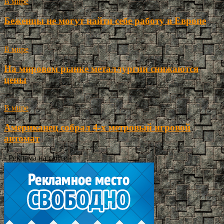
В мире
Беженцы не могут найти себе работу в Европе
В мире
На мировом рынке металлургии снижаются
цены
В мире
Американец собрал 4-х метровый игровой
автомат
- Реклама на сайте -