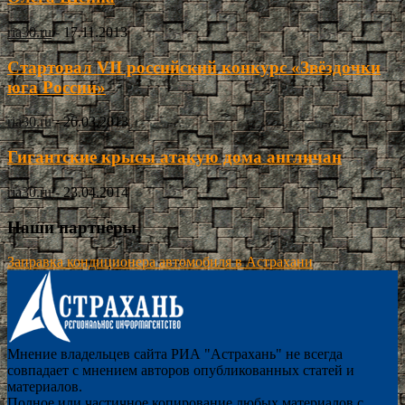
ria30.ru
-
17.11.2013
Стартовал VII российский конкурс «Звёздочки
юга России»
ria30.ru
-
26.03.2013
Гигантские крысы атакую дома англичан
ria30.ru
-
23.04.2014
Наши партнёры
Заправка кондиционера автомобиля в Астрахани
Мнение владельцев сайта РИА "Астрахань" не всегда
совпадает с мнением авторов опубликованных статей и
материалов.
Полное или частичное копирование любых материалов с