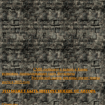
районе уже установлено 61 праздничная ёлка. На втором
месте Химки – 40 ёлок, и Люберецкий муниципальный район
– 38 ёлок.
Стоит отметить, что в преддверии новогодних праздников
можно получить значительные скидки на различные услуги, и
даже курсы английского языка в Одинцово можно найти по
доступной цене.
«В Подмосковье есть несколько районов, где установлено
минимальное количество ёлок, и есть даже районы,
отказавшиеся от участия во флеш-мобе», — отметил министр
Посаженников.
Всего в новогоднем флеш-мобе примут участие 1048 ёлок.
Предыдущая статья
СМИ сообщают о казино в Киеве,
возможно, принадлежавшее сыну Януковича
Следующая статья
Российский рынок рекламы снизит темпы
роста в 2015 году
ЭТО МОЖЕТ БЫТЬ ИНТЕРЕСНО
ЕЩЕ ОТ АВТОРА
Общество