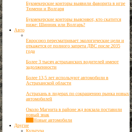
Букмекерские конторы выявили фаворита в игре
Тюмени и Волгаря
Букмекерские конторы выясняют, кто скатится
ниже: Шинник или Волгарь?
Авто
Евросоюз пересматривает экологические цели и
откажется от полного запрета ДВС после 2035
года
Более 3 тысяч астраханских водителей имеют
задолженности
Более 13,5 лет используют автомобили в
Астраханской области
Астрахань в лидерах по сокращению рынка новых
автомобилей
Около Магнита в районе жд вокзала поставили
новый знак
Все
Новые автомобили
Другие
Культура