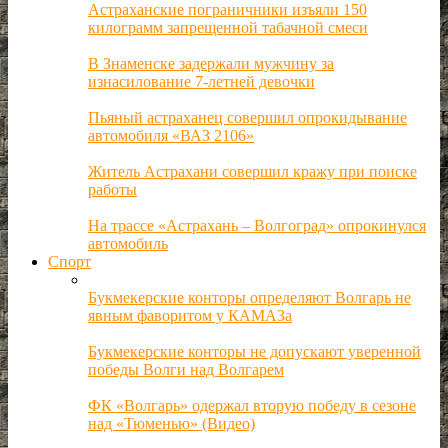
Астраханские пограничники изъяли 150
килограмм запрещенной табачной смеси
В Знаменске задержали мужчину за
изнасилование 7-летней девочки
Пьяный астраханец совершил опрокидывание
автомобиля «ВАЗ 2106»
Житель Астрахани совершил кражу при поиске
работы
На трассе «Астрахань – Волгоград» опрокинулся
автомобиль
Спорт
Букмекерские конторы определяют Волгарь не
явным фаворитом у КАМАЗа
Букмекерские конторы не допускают уверенной
победы Волги над Волгарем
ФК «Волгарь» одержал вторую победу в сезоне
над «Тюменью» (Видео)