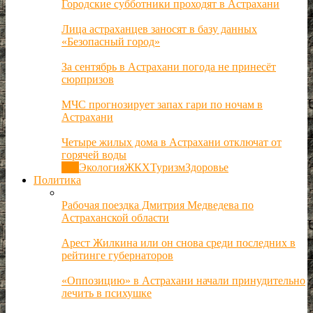
Городские субботники проходят в Астрахани
Лица астраханцев заносят в базу данных
«Безопасный город»
За сентябрь в Астрахани погода не принесёт
сюрпризов
МЧС прогнозирует запах гари по ночам в
Астрахани
Четыре жилых дома в Астрахани отключат от
горячей воды
Все
Экология
ЖКХ
Туризм
Здоровье
Политика
Рабочая поездка Дмитрия Медведева по
Астраханской области
Арест Жилкина или он снова среди последних в
рейтинге губернаторов
«Оппозицию» в Астрахани начали принудительно
лечить в психушке