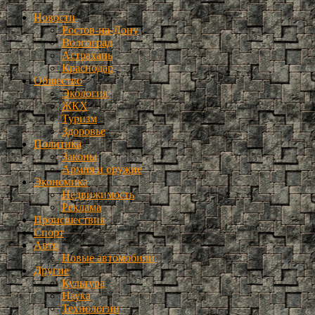
Новости
Ростов-на-Дону
Волгоград
Астрахань
Краснодар
Общество
Экология
ЖКХ
Туризм
Здоровье
Политика
Законы
Армия и оружие
Экономика
Недвижимость
Реклама
Происшествия
Спорт
Авто
Новые автомобили
Другие
Культура
Наука
Технологии