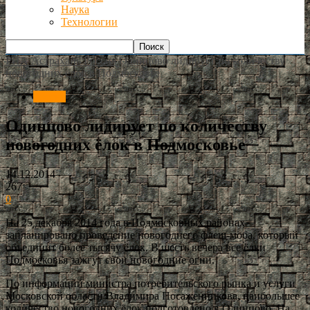
Наука
Технологии
РИА Астрахань
Россия
Одинцово лидирует по количеству
новогодних ёлок в Подмосковье
Россия
Одинцово лидирует по количеству
новогодних ёлок в Подмосковье
14.12.2014
267
0
На 25 декабря 2014 года в Подмосковных районах
запланировано проведение новогоднего флеш-моба, который
объединит более тысячу ёлок. В шесть вечера все ёлки
Подмосковья зажгут свои новогодние огни.
По информации министра потребительского рынка и услуги
Московской области Владимира Посаженникова, наибольшее
количество новогодних ёлок подготовлено в Одинцово. На