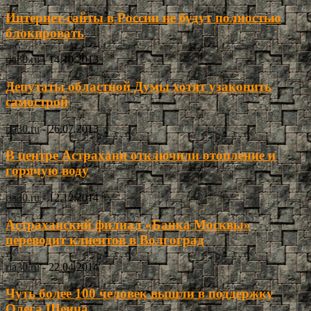
Интернет-сайты в России не будут полностью
блокировать
ria30.ru
-
14.10.2013
Депутаты областной Думы хотят узаконить
самострой
ria30.ru
-
26.07.2013
В центре Астрахани отключили отопление и
горячую воду
ria30.ru
-
12.12.2014
Астраханский филиал «Банка Москвы»
переводит клиентов в Волгоград
ria30.ru
-
22.04.2014
Чуть более 100 человек вышли в поддержку
Олега Шеина