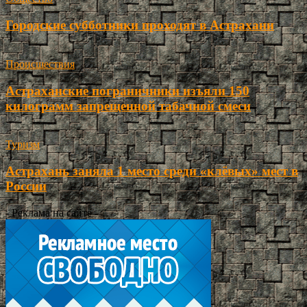
Городские субботники проходят в Астрахани
Происшествия
Астраханские пограничники изъяли 150
килограмм запрещенной табачной смеси
Туризм
Астрахань заняла 1 место среди «клёвых» мест в
России
- Реклама на сайте -