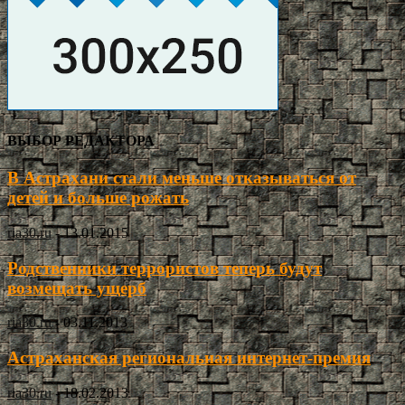
ВЫБОР РЕДАКТОРА
В Астрахани стали меньше отказываться от
детей и больше рожать
ria30.ru
-
13.01.2015
Родственники террористов теперь будут
возмещать ущерб
ria30.ru
-
03.11.2013
Астраханская региональная интернет-премия
ria30.ru
-
18.02.2013