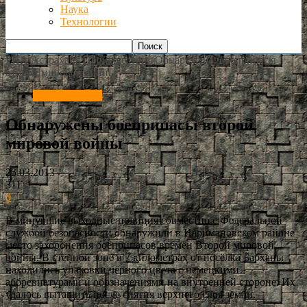
Наука
Технологии
РИА Астрахань
Происшествия
Обнаружены боеприпасы
второй мировой войны
Происшествия
Обнаружены боеприпасы второй
мировой войны
25.03.2013
311
0
В минувшие выходные полиция совместно с Федеральной
службой безопасности обнаружили в Наримановском районе
место захоронения боеприпасов времён Второй мировой
войны. В степной зоне в 7 километрах от посёлка Барханы
находились упаковки чёрного цвета с немецкими
аббревиатурами и обозначениями на внутренней стороне. Их
удалось вытащить после снятия верхнего слоя земли.