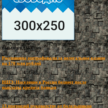
ВЫБОР РЕДАКТОРА
Россиянина оштрафовали за нелегальное казино
на 170 млн рублей
ria30.ru
-
15.08.2014
ВШЭ: Население в России беднеет после
выплаты кредита банкам
ria30.ru
-
07.04.2014
13 претензий руководству от болельщиков