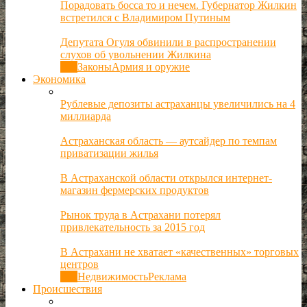
Порадовать босса то и нечем. Губернатор Жилкин
встретился с Владимиром Путиным
Депутата Огуля обвинили в распространении
слухов об увольнении Жилкина
Все
Законы
Армия и оружие
Экономика
Рублевые депозиты астраханцы увеличились на 4
миллиарда
Астраханская область — аутсайдер по темпам
приватизации жилья
В Астраханской области открылся интернет-
магазин фермерских продуктов
Рынок труда в Астрахани потерял
привлекательность за 2015 год
В Астрахани не хватает «качественных» торговых
центров
Все
Недвижимость
Реклама
Происшествия