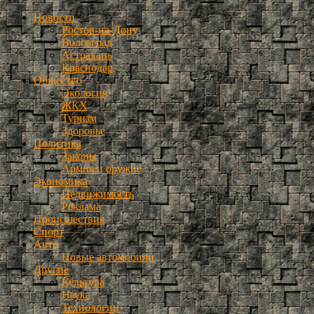
Новости
Ростов-на-Дону
Волгоград
Астрахань
Краснодар
Общество
Экология
ЖКХ
Туризм
Здоровье
Политика
Законы
Армия и оружие
Экономика
Недвижимость
Реклама
Происшествия
Спорт
Авто
Новые автомобили
Другие
Культура
Наука
Технологии