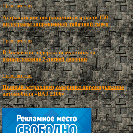
Происшествия
Астраханские пограничники изъяли 150
килограмм запрещенной табачной смеси
Происшествия
В Знаменске задержали мужчину за
изнасилование 7-летней девочки
Происшествия
Пьяный астраханец совершил опрокидывание
автомобиля «ВАЗ 2106»
- Реклама на сайте -