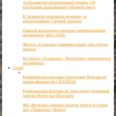
Астраханские пограничники изъяли 150
килограмм запрещенной табачной смеси
В Знаменске задержали мужчину за
изнасилование 7-летней девочки
Пьяный астраханец совершил опрокидывание
автомобиля «ВАЗ 2106»
Житель Астрахани совершил кражу при поиске
работы
На трассе «Астрахань – Волгоград» опрокинулся
автомобиль
Спорт
Букмекерские конторы определяют Волгарь не
явным фаворитом у КАМАЗа
Букмекерские конторы не допускают уверенной
победы Волги над Волгарем
ФК «Волгарь» одержал вторую победу в сезоне
над «Тюменью» (Видео)