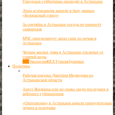
Городские субботники проходят в Астрахани
Лица астраханцев заносят в базу данных
«Безопасный город»
За сентябрь в Астрахани погода не принесёт
сюрпризов
МЧС прогнозирует запах гари по ночам в
Астрахани
Четыре жилых дома в Астрахани отключат от
горячей воды
Все
Экология
ЖКХ
Туризм
Здоровье
Политика
Рабочая поездка Дмитрия Медведева по
Астраханской области
Арест Жилкина или он снова среди последних в
рейтинге губернаторов
«Оппозицию» в Астрахани начали принудительно
лечить в психушке