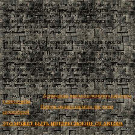
В упаковках находились патроны калибра 8,2 мм общим
количеством 10 тысяч 798 штук. На месте работала
следственно-оперативная группа Отдела МВД России по
Наримановскому району и взрывотехники полиции. Все
патроны изъяты и направлены в Экспертно-
криминалистический центр.
Во время Великой Отечественной войны вблизи посёлка
Барханы проходила линия фронта, и располагался Штаб
дивизии 22-й армии. Несмотря на прошедшие десятилетия,
патроны до сих пор могут представлять реальную угрозу.
Зарегистрированы случаи, когда неаккуратное обращение со
случайно обнаруженными боеприпасами приводило к
несчастным случаям. Чтобы исключить их,
правоохранительные органы регулярно проводят мероприятия
по обнаружению таких мест захоронения.
Предыдущая статья
Астраханцы пытались похитить продукты
у пенсионера
Следующая статья
Патруль охраны раскрыл два угона
автомобилей
ЭТО МОЖЕТ БЫТЬ ИНТЕРЕСНО
ЕЩЕ ОТ АВТОРА