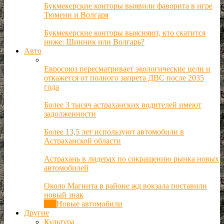
Букмекерские конторы выявили фаворита в игре
Тюмени и Волгаря
Букмекерские конторы выясняют, кто скатится
ниже: Шинник или Волгарь?
Авто
Евросоюз пересматривает экологические цели и
откажется от полного запрета ДВС после 2035
года
Более 3 тысяч астраханских водителей имеют
задолженности
Более 13,5 лет используют автомобили в
Астраханской области
Астрахань в лидерах по сокращению рынка новых
автомобилей
Около Магнита в районе жд вокзала поставили
новый знак
Все
Новые автомобили
Другие
Культура