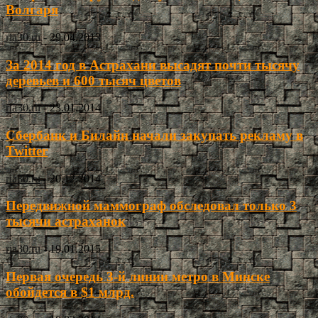
Волгаря
ria30.ru
-
29.04.2013
За 2014 год в Астрахани высадят почти тысячу
деревьев и 600 тысяч цветов
ria30.ru
-
23.01.2014
Сбербанк и Билайн начали закупать рекламу в
Twitter
ria30.ru
-
20.12.2014
Передвижной маммограф обследовал только 3
тысячи астраханок
ria30.ru
-
19.01.2015
Первая очередь 3-й линии метро в Минске
обойдется в $1 млрд.