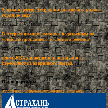
ria30.ru
-
10.03.2014
Завтра в центре Астрахани до вечера отключат
горячую воду
ria30.ru
-
13.08.2014
В Астрахани ищут юношу с подозрением на
убийство пропавшего 10-летнего ребенка
ria30.ru
-
09.02.2014
Фонд ЖКХ проверит как астраханцев
переселяют из аварийного жилья
ria30.ru
-
14.04.2015
Наши партнёры
Заправка кондиционера автомобиля в Астрахани