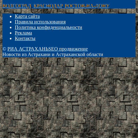
ВОЛГОГРАД
,
КРАСНОДАР
,
РОСТОВ-НА-ДОНУ
Карта сайта
Правила использования
Политика конфиденциальности
Реклама
Контакты
©
РИА АСТРАХАНЬ
SEO продвижение
Новости из Астрахани и Астраханской области