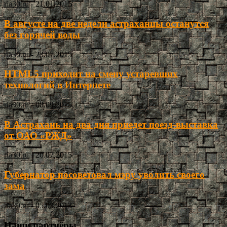
ria30.ru
-
21.01.2015
В августе на две недели астраханцы останутся
без горячей воды
ria30.ru
-
23.07.2015
HTML5 приходит на смену устаревших
технологий в Интернете
ria30.ru
-
08.09.2015
В Астрахань на два дня приедет поезд-выставка
от ОАО «РЖД»
ria30.ru
-
20.07.2015
Губернатор посоветовал мэру уволить своего
зама
ria30.ru
-
05.03.2013
Наши партнёры