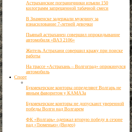
Астраханские пограничники изъяли 150
килограмм запрещенной табачной смеси
В Знаменске задержали мужчину за
изнасилование 7-летней девочки
Пьяный астраханец совершил опрокидывание
автомобиля «ВАЗ 2106»
Житель Астрахани совершил кражу при поиске
работы
На трассе «Астрахань – Волгоград» опрокинулся
автомобиль
Спорт
Букмекерские конторы определяют Волгарь не
явным фаворитом у КАМАЗа
Букмекерские конторы не допускают уверенной
победы Волги над Волгарем
ФК «Волгарь» одержал вторую победу в сезоне
над «Тюменью» (Видео)