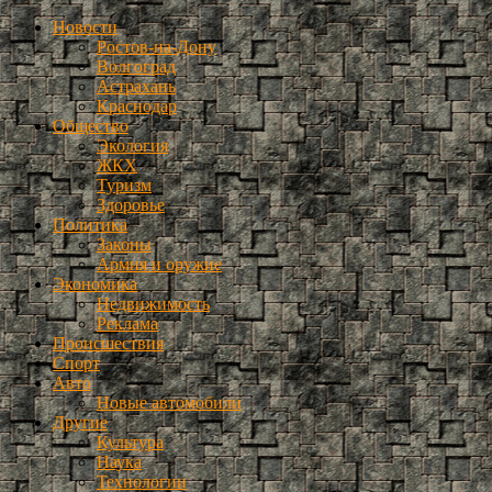
Новости
Ростов-на-Дону
Волгоград
Астрахань
Краснодар
Общество
Экология
ЖКХ
Туризм
Здоровье
Политика
Законы
Армия и оружие
Экономика
Недвижимость
Реклама
Происшествия
Спорт
Авто
Новые автомобили
Другие
Культура
Наука
Технологии