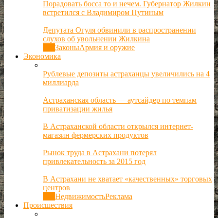
Порадовать босса то и нечем. Губернатор Жилкин
встретился с Владимиром Путиным
Депутата Огуля обвинили в распространении
слухов об увольнении Жилкина
Все
Законы
Армия и оружие
Экономика
Рублевые депозиты астраханцы увеличились на 4
миллиарда
Астраханская область — аутсайдер по темпам
приватизации жилья
В Астраханской области открылся интернет-
магазин фермерских продуктов
Рынок труда в Астрахани потерял
привлекательность за 2015 год
В Астрахани не хватает «качественных» торговых
центров
Все
Недвижимость
Реклама
Происшествия