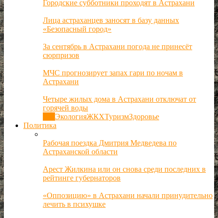
Городские субботники проходят в Астрахани
Лица астраханцев заносят в базу данных
«Безопасный город»
За сентябрь в Астрахани погода не принесёт
сюрпризов
МЧС прогнозирует запах гари по ночам в
Астрахани
Четыре жилых дома в Астрахани отключат от
горячей воды
Все
Экология
ЖКХ
Туризм
Здоровье
Политика
Рабочая поездка Дмитрия Медведева по
Астраханской области
Арест Жилкина или он снова среди последних в
рейтинге губернаторов
«Оппозицию» в Астрахани начали принудительно
лечить в психушке