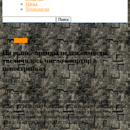
Наука
Технологии
РИА Астрахань
Россия
На рынке аренды недвижимости
увеличилось число квартир в новостройках
Россия
На рынке аренды недвижимости
увеличилось число квартир в
новостройках
29.01.2015
290
0
По статистике, собранной специалистами риэлторского
агентства ИНКОМ-Недвижимость, сегодня на рынке аренды
предложение находится на более высоком уровне, чем спрос.
Тем более, появилась новая тенденция в этом сегменте –
аренда квартир с ремонтом от подрядчика.