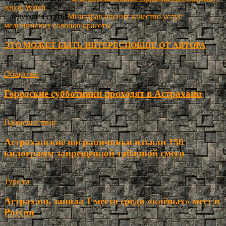
часов Watch
Следующая статья
Минздрав оценит качество услуг
медицинских салонов красоты
ЭТО МОЖЕТ БЫТЬ ИНТЕРЕСНО
ЕЩЕ ОТ АВТОРА
Общество
Городские субботники проходят в Астрахани
Происшествия
Астраханские пограничники изъяли 150
килограмм запрещенной табачной смеси
Туризм
Астрахань заняла 1 место среди «клёвых» мест в
России