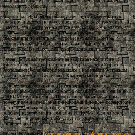
на первом этаже. Квартира обставлена мебелью, но требует
небольшого ремонта.
Тем, кто хочет за небольшую сумму снять двухкомнатную
квартиру придется по вкусу предложение за 28 тысяч рублей
в месяц. Эта квартира находится в нескольких минутах езды
от метро. Она относится к категории малогабаритных – в ней
две комнаты по девять кв. метров и кухня 3 кв. метра.
Находится квартира на третьем этаже в кирпичной
пятиэтажке. В ней есть вся нужная для жизни мебель.
Самая доступная трехкомнатная квартира находится в 15
минутах пешего хода от станции метро Рязанский проспект.
Располагается она на среднем этаже в панельном 9-этажном
доме и стоит 35 тысяч рублей. Квартира меблирована.
Если вы хотите снять или сдать квартиру в Москве, стать
владельцем жилой недвижимости, обращайтесь в компанию
ИНКОМ-Недвижимость. Профессиональные риэлторы
помогут вам найти вариант, подходящий по всем параметрам
и, что немаловажно, по финансовым возможностям. Помимо
подбора недвижимости компания ИНКОМ-Недвижимость
оказывает полный комплекс услуг по оформлению и
сопровождению сделки.
Предыдущая статья
В апреле компания Apple начнет продажу