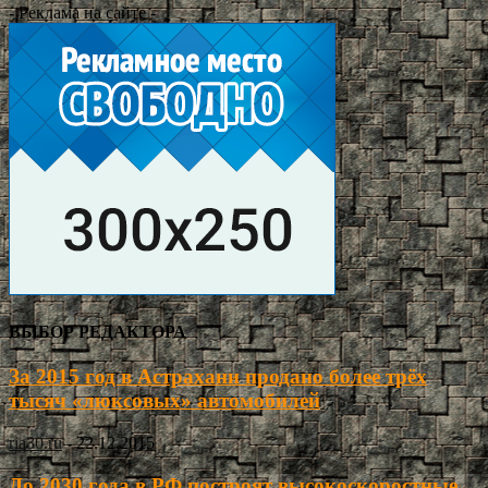
- Реклама на сайте -
ВЫБОР РЕДАКТОРА
За 2015 год в Астрахани продано более трёх
тысяч «люксовых» автомобилей
ria30.ru
-
22.12.2015
До 2030 года в РФ построят высокоскоростные