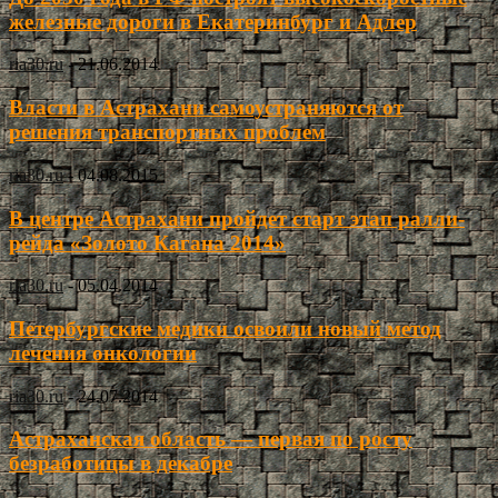
железные дороги в Екатеринбург и Адлер
ria30.ru
-
21.06.2014
Власти в Астрахани самоустраняются от
решения транспортных проблем
ria30.ru
-
04.08.2015
В центре Астрахани пройдет старт этап ралли-
рейда «Золото Кагана 2014»
ria30.ru
-
05.04.2014
Петербургские медики освоили новый метод
лечения онкологии
ria30.ru
-
24.07.2014
Астраханская область — первая по росту
безработицы в декабре