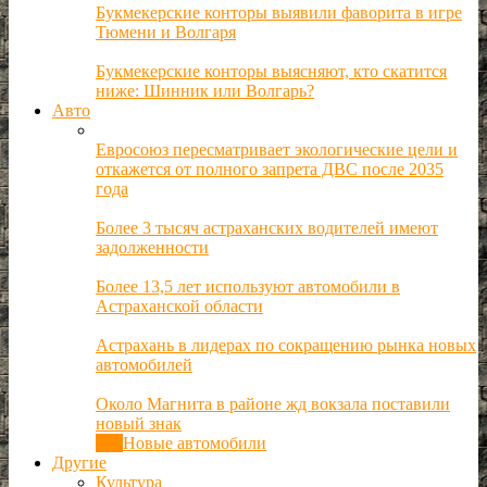
Букмекерские конторы выявили фаворита в игре
Тюмени и Волгаря
Букмекерские конторы выясняют, кто скатится
ниже: Шинник или Волгарь?
Авто
Евросоюз пересматривает экологические цели и
откажется от полного запрета ДВС после 2035
года
Более 3 тысяч астраханских водителей имеют
задолженности
Более 13,5 лет используют автомобили в
Астраханской области
Астрахань в лидерах по сокращению рынка новых
автомобилей
Около Магнита в районе жд вокзала поставили
новый знак
Все
Новые автомобили
Другие
Культура