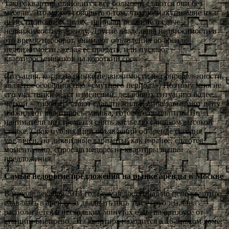
Таких квартир становится все больше и сдаются они без
мебели. Это может говорить о том, что люди, купившие их в
инвестиционных целях, приняли решение о сдаче
недвижимости в аренду. Другие владельцы недвижимости в
это время, наоборот, снимают объявления об аренде
недвижимости, желая ее продать, или пускают
квартиросъемщиков на короткий срок.
Ситуация, когда на рынке недвижимости нет определенности,
является особенностью «смутного периода». Поэтому многие
его участники ждут изменений, делающих ситуацию более
четкой – либо перестают сдавать жилье, либо завышают цену
и ожидают квартиросъемщика, готового ее платить. Но
наниматели не стремятся снять жилье по слишком высокой
ставке. Срок публикации объявлений об аренде сегодня
увеличен, но ликвидные варианты, как и ранее, сдаются
моментально, спрос на недорогие квартиры выше
предложения.
Самые недорогие предложения на рынке аренды в Москве
В начале декабря 2014 года самая доступная по цене квартира
сдавалась в аренду за двадцать пять тысяч рублей. Она
располагается в нескольких минутах езды на автобусе от
станции Бибирево. Эта квартира находится в 16-этажом доме,