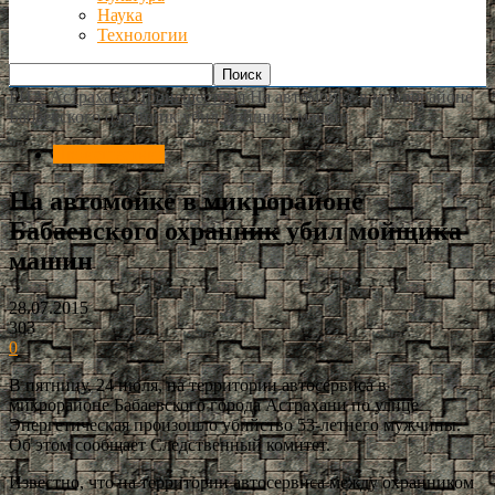
Наука
Технологии
РИА Астрахань
Происшествия
На автомойке в микрорайоне
Бабаевского охранник убил мойщика машин
Происшествия
На автомойке в микрорайоне
Бабаевского охранник убил мойщика
машин
28.07.2015
303
0
В пятницу, 24 июля, на территории автосервиса в
микрорайоне Бабаевского города Астрахани по улице
Энергетическая произошло убийство 53-летнего мужчины.
Об этом сообщает Следственный комитет.
Известно, что на территории автосервиса между охранником