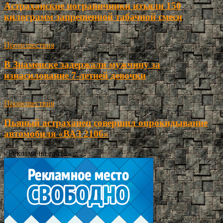
Астраханские пограничники изъяли 150
килограмм запрещенной табачной смеси
Происшествия
В Знаменске задержали мужчину за
изнасилование 7-летней девочки
Происшествия
Пьяный астраханец совершил опрокидывание
автомобиля «ВАЗ 2106»
- Реклама на сайте -