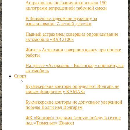
Астраханские пограничники изъяли 150
килограмм запрещенной табачной смеси
В Знаменске задержали мужчину за
изнасилование 7-летней девочки
Пьяный астраханец совершил опрокидывание
автомобиля «ВАЗ 2106»
Житель Астрахани совершил кражу при поиске
работы
На трассе «Астрахань – Волгоград» опрокинулся
автомобиль
Спорт
Букмекерские конторы определяют Волгарь не
явным фаворитом у КАМАЗа
Букмекерские конторы не допускают уверенной
победы Волги над Волгарем
ФК «Волгарь» одержал вторую победу в сезоне
над «Тюменью» (Видео)