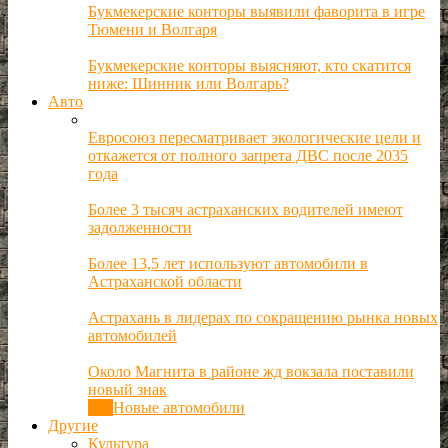
Букмекерские конторы выявили фаворита в игре
Тюмени и Волгаря
Букмекерские конторы выясняют, кто скатится
ниже: Шинник или Волгарь?
Авто
Евросоюз пересматривает экологические цели и
откажется от полного запрета ДВС после 2035
года
Более 3 тысяч астраханских водителей имеют
задолженности
Более 13,5 лет используют автомобили в
Астраханской области
Астрахань в лидерах по сокращению рынка новых
автомобилей
Около Магнита в районе жд вокзала поставили
новый знак
Все
Новые автомобили
Другие
Культура