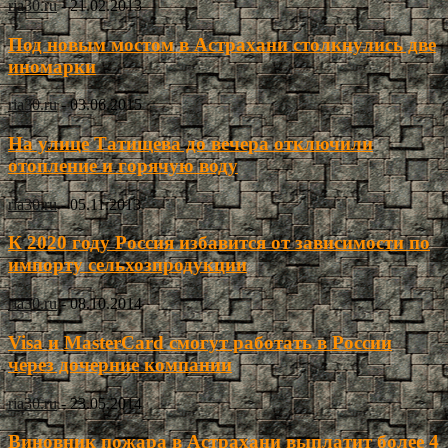
ria30.ru
-
21.02.2013
Под новым мостом в Астрахани столкнулись две
иномарки
ria30.ru
-
03.06.2015
На улице Татищева до вечера отключили
отопление и горячую воду
ria30.ru
-
05.11.2013
К 2020 году Россия избавится от зависимости по
импорту сельхозпродукции
ria30.ru
-
08.10.2014
Visa и MasterCard смогут работать в России
через дочерние компании
ria30.ru
-
23.05.2014
Виновник пожара в Астрахани выплатит более 4