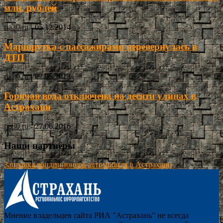
млн. рублей
ria30.ru
-
05.12.2014
Маршрутка с пассажирами перевернулась в
ДТП
ria30.ru
-
02.05.2013
Горячая вода отключена на десяти улицах в
Астрахани
ria30.ru
-
27.06.2016
Наши партнёры
Заправка кондиционера автомобиля в Астрахани
Мнение владельцев сайта РИА "Астрахань" не всегда