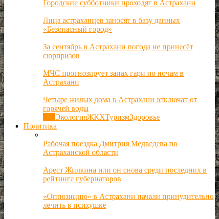
Городские субботники проходят в Астрахани
Лица астраханцев заносят в базу данных
«Безопасный город»
За сентябрь в Астрахани погода не принесёт
сюрпризов
МЧС прогнозирует запах гари по ночам в
Астрахани
Четыре жилых дома в Астрахани отключат от
горячей воды
Все
Экология
ЖКХ
Туризм
Здоровье
Политика
Рабочая поездка Дмитрия Медведева по
Астраханской области
Арест Жилкина или он снова среди последних в
рейтинге губернаторов
«Оппозицию» в Астрахани начали принудительно
лечить в психушке