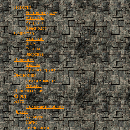
Новости
Ростов-на-Дону
Волгоград
Астрахань
Краснодар
Общество
Экология
ЖКХ
Туризм
Здоровье
Политика
Законы
Армия и оружие
Экономика
Недвижимость
Реклама
Происшествия
Спорт
Авто
Новые автомобили
Другие
Культура
Наука
Технологии