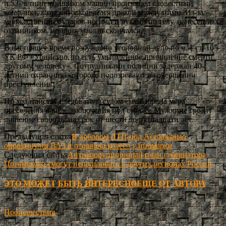
и 53-летний мойщиком машин произошел словестный
конфликт, который закончился дракой между ними. Из-за
множественных ударов ногами и руками по телу, нанесенных
охранником, мойщик машин скончался.
В настоящее время возбуждено уголовной дело по ч. 1 ст. 105
УК РФ «Убийство, то есть умышленное причинение смерти
другому человеку». Сотрудниками полиции задержан 40-
летний охранник, которого подозревают в совершении
преступления.
По ходатайству следователя судом ему избрана мера
пресечения в виде заключения под стражу. Мужчине грозит
лишение свободы на срок от шести до пятнадцати лет.
Предыдущая статья
В лобовом ДТП под Астраханью
опрокинулся ВАЗ и оторвало колесо у иномарки
Следующая статья
Антикоррупционный план губернатора
Потомского смогут использовать в других регионах России
ЭТО МОЖЕТ БЫТЬ ИНТЕРЕСНО
ЕЩЕ ОТ АВТОРА
Происшествия