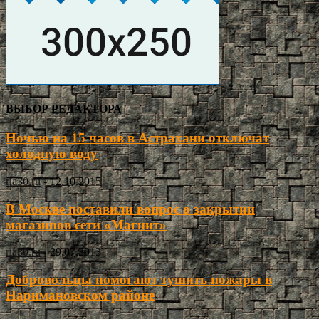
ВЫБОР РЕДАКТОРА
Ночью на 15 часов в Астрахани отключат
холодную воду
ria30.ru
-
12.10.2015
В Москве поставили вопрос о закрытии
магазинов сети «Магнит»
ria30.ru
-
29.07.2013
Добровольцы помогают тушить пожары в
Наримановском районе