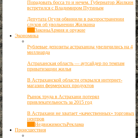
Порадовать босса то и нечем. Губернатор Жилкин
встретился с Владимиром Путиным
Депутата Огуля обвинили в распространении
слухов об увольнении Жилкина
Все
Законы
Армия и оружие
Экономика
Рублевые депозиты астраханцы увеличились на 4
миллиарда
Астраханская область — аутсайдер по темпам
приватизации жилья
В Астраханской области открылся интернет-
магазин фермерских продуктов
Рынок труда в Астрахани потерял
привлекательность за 2015 год
В Астрахани не хватает «качественных» торговых
центров
Все
Недвижимость
Реклама
Происшествия