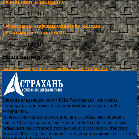
возобновят к полудню
ria30.ru
-
12.01.2015
Областная инфекционная больница
ремонтируется частями
ria30.ru
-
04.04.2013
Наши партнёры
Заправка кондиционера автомобиля в Астрахани
Мнение владельцев сайта РИА "Астрахань" не всегда
совпадает с мнением авторов опубликованных статей и
материалов.
Полное или частичное копирование любых материалов с
сайта РИА "Астрахань" возможно только с обязательным
размещением активной гиперссылки на главную страницу
www.ria30.ru. Права авторов защищены и охраняются законом