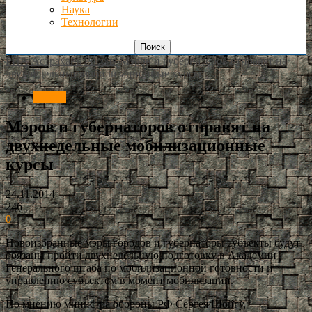
Наука
Технологии
РИА Астрахань
Россия
Мэров и губернаторов отправят на
двухнедельные мобилизационные курсы
Россия
Мэров и губернаторов отправят на
двухнедельные мобилизационные
курсы
24.11.2014
246
0
Новоизбранные мэры городов и губернаторы субъекты будут
обязаны пройти двухнедельную подготовку в Академии
Генерального штаба по мобилизационной готовности и
управлению субъектом в момент мобилизации.
По мнению министра обороны РФ Сергея Шойгу,