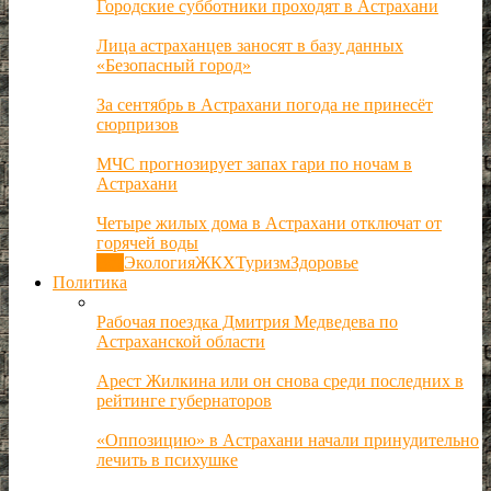
Городские субботники проходят в Астрахани
Лица астраханцев заносят в базу данных
«Безопасный город»
За сентябрь в Астрахани погода не принесёт
сюрпризов
МЧС прогнозирует запах гари по ночам в
Астрахани
Четыре жилых дома в Астрахани отключат от
горячей воды
Все
Экология
ЖКХ
Туризм
Здоровье
Политика
Рабочая поездка Дмитрия Медведева по
Астраханской области
Арест Жилкина или он снова среди последних в
рейтинге губернаторов
«Оппозицию» в Астрахани начали принудительно
лечить в психушке