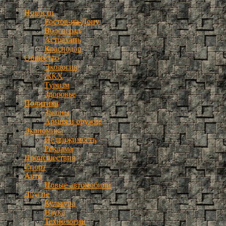
Новости
Ростов-на-Дону
Волгоград
Астрахань
Краснодар
Общество
Экология
ЖКХ
Туризм
Здоровье
Политика
Законы
Армия и оружие
Экономика
Недвижимость
Реклама
Происшествия
Спорт
Авто
Новые автомобили
Другие
Культура
Наука
Технологии