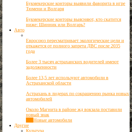
Букмекерские конторы выявили фаворита в игре
Тюмени и Волгаря
Букмекерские конторы выясняют, кто скатится
ниже: Шинник или Волгарь?
Авто
Евросоюз пересматривает экологические цели и
откажется от полного запрета ДВС после 2035
года
Более 3 тысяч астраханских водителей имеют
задолженности
Более 13,5 лет используют автомобили в
Астраханской области
Астрахань в лидерах по сокращению рынка новых
автомобилей
Около Магнита в районе жд вокзала поставили
новый знак
Все
Новые автомобили
Другие
Культура