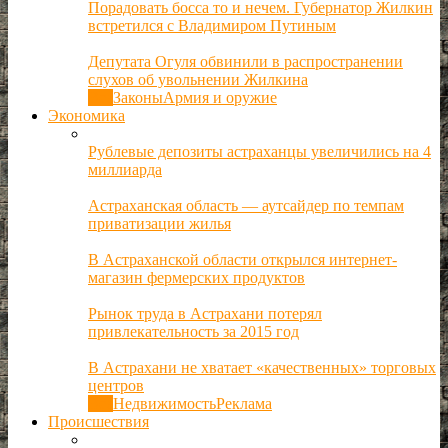
Порадовать босса то и нечем. Губернатор Жилкин
встретился с Владимиром Путиным
Депутата Огуля обвинили в распространении
слухов об увольнении Жилкина
Все
Законы
Армия и оружие
Экономика
Рублевые депозиты астраханцы увеличились на 4
миллиарда
Астраханская область — аутсайдер по темпам
приватизации жилья
В Астраханской области открылся интернет-
магазин фермерских продуктов
Рынок труда в Астрахани потерял
привлекательность за 2015 год
В Астрахани не хватает «качественных» торговых
центров
Все
Недвижимость
Реклама
Происшествия