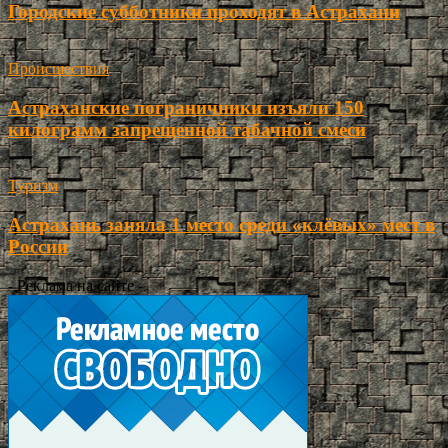
Городские субботники проходят в Астрахани
Происшествия
Астраханские пограничники изъяли 150
килограмм запрещенной табачной смеси
Туризм
Астрахань заняла 1 место среди «клёвых» мест в
России
- Реклама на сайте -