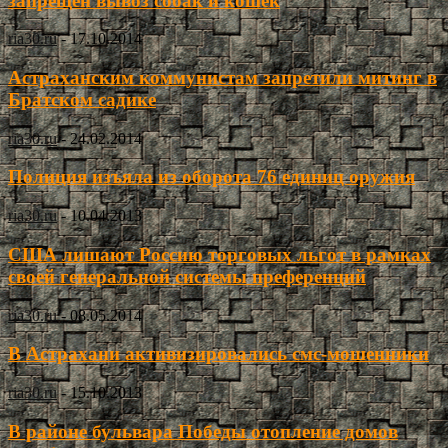
запрещён вывоз собак и кошек
ria30.ru
-
17.10.2014
Астраханским коммунистам запретили митинг в
Братском садике
ria30.ru
-
24.02.2014
Полиция изъяла из оборота 76 единиц оружия
ria30.ru
-
10.04.2013
США лишают Россию торговых льгот в рамках
своей генеральной системы преференций
ria30.ru
-
08.05.2014
В Астрахани активизировались смс-мошенники
ria30.ru
-
15.10.2013
В районе бульвара Победы отопление домов