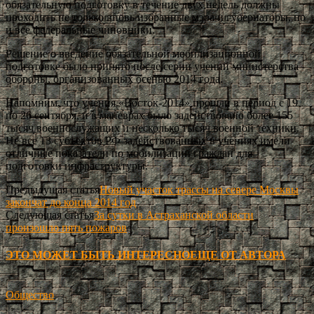
обязательную подготовку в течение двух недель должны
проходить не только вновь избранные мэра и губернаторы, но
и все федеральные чиновники.
Решение о введение обязательной мобилизационной
подготовке было принято после серии учений министерства
обороны, организованных осенью 2014 года.
Напомним, что учения «Восток-2014» прошли в период с 19
по 26 сентября, и в маневрах было задействовано более 155
тысяч военнослужащих и несколько тысяч военной техники.
Не все 13 субъектов РФ задействованных в учениях имели
отличные показатели по мобилизации граждан для
подготовки инфраструктуры.
Предыдущая статья
Новый участок трассы на севере Москвы
закончат до конца 2014 год
Следующая статья
За сутки в Астраханской области
произошло пять пожаров
ЭТО МОЖЕТ БЫТЬ ИНТЕРЕСНО
ЕЩЕ ОТ АВТОРА
Общество