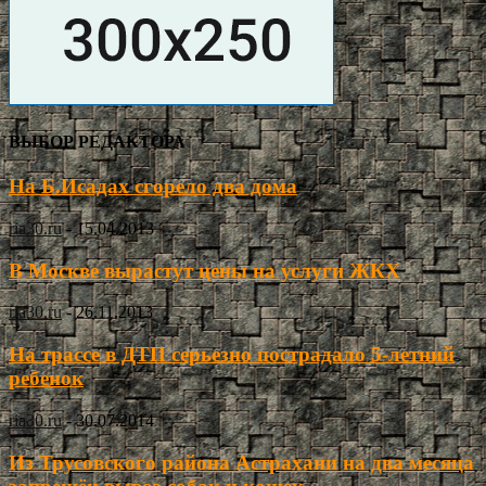
ВЫБОР РЕДАКТОРА
На Б.Исадах сгорело два дома
ria30.ru
-
15.04.2013
В Москве вырастут цены на услуги ЖКХ
ria30.ru
-
26.11.2013
На трассе в ДТП серьезно пострадало 5-летний
ребенок
ria30.ru
-
30.07.2014
Из Трусовского района Астрахани на два месяца