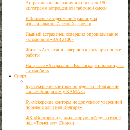
Астраханские пограничники изъяли 150
килограмм запрещенной табачной смеси
В Знаменске задержали мужчину за
изнасилование 7-летней девочки
Пьяный астраханец совершил опрокидывание
автомобиля «ВАЗ 2106»
Житель Астрахани совершил кражу при поиске
работы
На трассе «Астрахань – Волгоград» опрокинулся
автомобиль
Спорт
Букмекерские конторы определяют Волгарь не
явным фаворитом у КАМАЗа
Букмекерские конторы не допускают уверенной
победы Волги над Волгарем
ФК «Волгарь» одержал вторую победу в сезоне
над «Тюменью» (Видео)