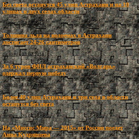
Без света останутся 45 улиц Астрахани и на 10
улицах в двух селах области
ria30.ru
-
04.03.2014
Толщина льда на водоемах в Астрахани
достигает 24-26 сантиметров
ria30.ru
-
03.02.2014
За 6 туров ФНЛ астраханский «Волгарь»
одержал первую победу
ria30.ru
-
11.08.2014
Более 40 улиц Астрахани и три села в области
останутся без света
ria30.ru
-
25.04.2014
На «Миссис Мира — 2015» от России поедет
Анна Кудрявцева