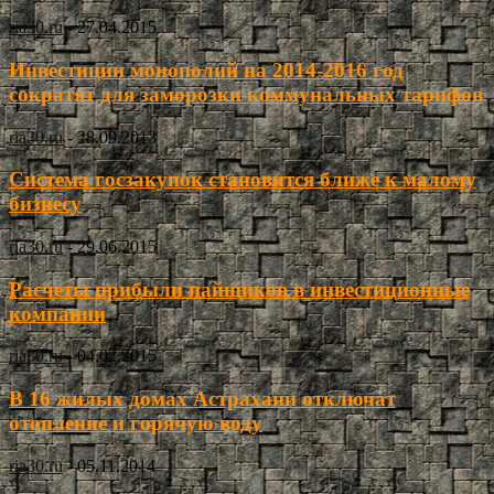
ria30.ru
-
27.04.2015
Инвестиции монополий на 2014-2016 год
сократят для заморозки коммунальных тарифов
ria30.ru
-
28.09.2013
Система госзакупок становится ближе к малому
бизнесу
ria30.ru
-
29.06.2015
Расчеты прибыли пайщиков в инвестиционные
компании
ria30.ru
-
04.02.2015
В 16 жилых домах Астрахани отключат
отопление и горячую воду
ria30.ru
-
05.11.2014