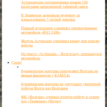
Астраханские пограничники изъяли 150
килограмм запрещенной табачной смеси
В Знаменске задержали мужчину за
изнасилование 7-летней девочки
Пьяный астраханец совершил опрокидывание
автомобиля «ВАЗ 2106»
Житель Астрахани совершил кражу при поиске
работы
На трассе «Астрахань – Волгоград» опрокинулся
автомобиль
Спорт
Букмекерские конторы определяют Волгарь не
явным фаворитом у КАМАЗа
Букмекерские конторы не допускают уверенной
победы Волги над Волгарем
ФК «Волгарь» одержал вторую победу в сезоне
над «Тюменью» (Видео)