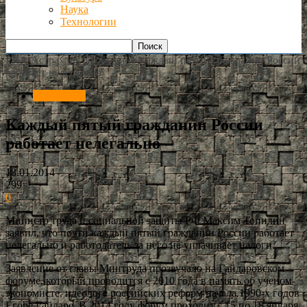
Наука
Технологии
РИА Астрахань
Экономика
Каждый пятый гражданин России
работает нелегально
Экономика
Каждый пятый гражданин России
работает нелегально
18.01.2014
299
0
Министр труда и социальной защиты РФ Максим Топилин
заявил, что почти каждый пятый гражданин России работает
нелегально и работодатель за него не уплачивает налоги.
Заявление от главы Минтруда прозвучало на Гайдаровском
форуме, который проводится с 2010 года в память об ученом-
экономисте, идеологе российских реформ начала 1990-х годов
Егоре Гайдаре. В 2014 году форум проходит с 15 по 18 января