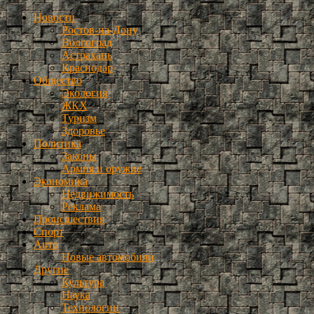
Новости
Ростов-на-Дону
Волгоград
Астрахань
Краснодар
Общество
Экология
ЖКХ
Туризм
Здоровье
Политика
Законы
Армия и оружие
Экономика
Недвижимость
Реклама
Происшествия
Спорт
Авто
Новые автомобили
Другие
Культура
Наука
Технологии