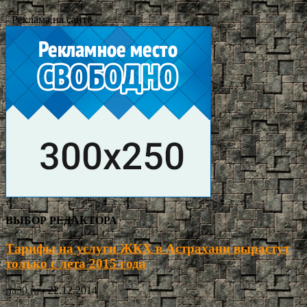
- Реклама на сайте -
ВЫБОР РЕДАКТОРА
Тарифы на услуги ЖКХ в Астрахани вырастут
только с лета 2015 года
ria30.ru
-
22.12.2014