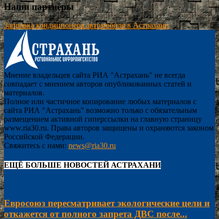
Наши партнёры
Заправка кондиционера автомобиля в Астрахани
Мнение владельцев сайта РИА "Астрахань" не всегда
совпадает с мнением авторов опубликованных статей и
материалов.
Полное или частичное копирование любых материалов с
сайта РИА "Астрахань" возможно только с обязательным
размещением активной гиперссылки на главную страницу
www.ria30.ru. Права авторов защищены и охраняются законом
Российской Федерации.
Свяжитесь с нами:
news@ria30.ru
ЕЩЁ БОЛЬШЕ НОВОСТЕЙ АСТРАХАНИ
Евросоюз пересматривает экологические цели и
откажется от полного запрета ДВС после...