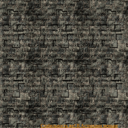
и будет посвящен устойчивому развитию.
Своё заявление основывал на исследовании экспертов
министерства, которое изучили данные статистики. Так, уже в
2012 году количество граждан работающих «нелегально»
приблизилось к рекордному уровню. Только по официальным
данным в 2012 году «серую» заработную плату в России
получали почти 14 миллионов граждан, что приближает
страну к размеру «теневой» экономики 2008 года. Уже в
апреле 2013 года вице-премьер РФ Ольга Голодец заявила, что
в России из 86 млн. граждан трудоспособного возраста только
48 млн. человек работают в легитимном секторе.
По данным министра труда и социальной защиты РФ, в
настоящее время число «нелегально» работающих граждан
колеблется в районе 15-20%, и подобная нагрузка ложиться на
плечи тех, кто платит, все налоги и фактически социально
обеспечивает россиян-нелегалов.
Министр признал, что эту сложную проблему необходимо не
только анализировать и рассматривать, но и решать — причем
с использованием, как экономических стимулов, так и
жестких юридических санкций.
Предыдущая статья
Стабильность же! В Астрахани меньше