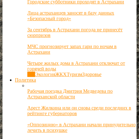
Городские субботники проходят в Астрахани
Лица астраханцев заносят в базу данных
«Безопасный город»
За сентябрь в Астрахани погода не принесёт
сюрпризов
МЧС прогнозирует запах гари по ночам в
Астрахани
Четыре жилых дома в Астрахани отключат от
горячей воды
Все
Экология
ЖКХ
Туризм
Здоровье
Политика
Рабочая поездка Дмитрия Медведева по
Астраханской области
Арест Жилкина или он снова среди последних в
рейтинге губернаторов
«Оппозицию» в Астрахани начали принудительно
лечить в психушке