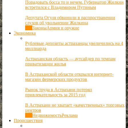
Порадовать босса то и нечем. Губернатор Жилкин
встретился с Владимиром Путиным
Депутата Огуля обвинили в распространении
слухов об увольнении Жилкина
Все
Законы
Армия и оружие
Экономика
Рублевые депозиты астраханцы увеличились на 4
миллиарда
Астраханская область — аутсайдер по темпам
приватизации жилья
В Астраханской области открылся интернет-
магазин фермерских продуктов
Рынок труда в Астрахани потерял
привлекательность за 2015 год
В Астрахани не хватает «качественных» торговых
центров
Все
Недвижимость
Реклама
Происшествия