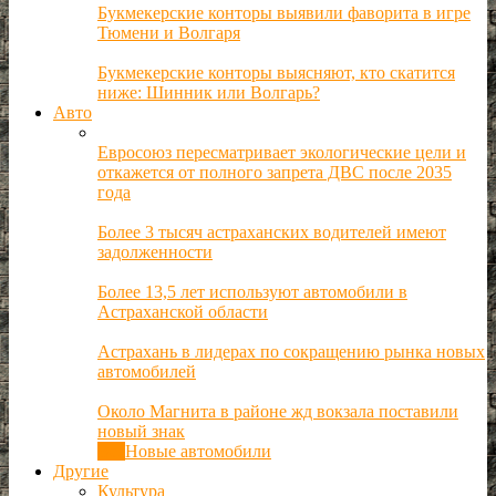
Букмекерские конторы выявили фаворита в игре
Тюмени и Волгаря
Букмекерские конторы выясняют, кто скатится
ниже: Шинник или Волгарь?
Авто
Евросоюз пересматривает экологические цели и
откажется от полного запрета ДВС после 2035
года
Более 3 тысяч астраханских водителей имеют
задолженности
Более 13,5 лет используют автомобили в
Астраханской области
Астрахань в лидерах по сокращению рынка новых
автомобилей
Около Магнита в районе жд вокзала поставили
новый знак
Все
Новые автомобили
Другие
Культура