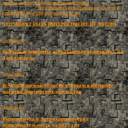
рожают, больше разводятся и меняют имена
Следующая статья
В Астрахани за изнасилование 10-летней
школьницы мужчину осудили на 12 лет
ЭТО МОЖЕТ БЫТЬ ИНТЕРЕСНО
ЕЩЕ ОТ АВТОРА
Экономика
Рублевые депозиты астраханцы увеличились на
4 миллиарда
Экономика
В Астраханской области открылся интернет-
магазин фермерских продуктов
Экономика
Рынок труда в Астрахани потерял
привлекательность за 2015 год