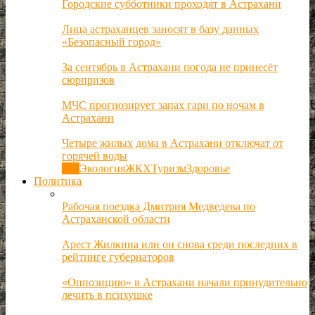
Городские субботники проходят в Астрахани
Лица астраханцев заносят в базу данных
«Безопасный город»
За сентябрь в Астрахани погода не принесёт
сюрпризов
МЧС прогнозирует запах гари по ночам в
Астрахани
Четыре жилых дома в Астрахани отключат от
горячей воды
Все
Экология
ЖКХ
Туризм
Здоровье
Политика
Рабочая поездка Дмитрия Медведева по
Астраханской области
Арест Жилкина или он снова среди последних в
рейтинге губернаторов
«Оппозицию» в Астрахани начали принудительно
лечить в психушке