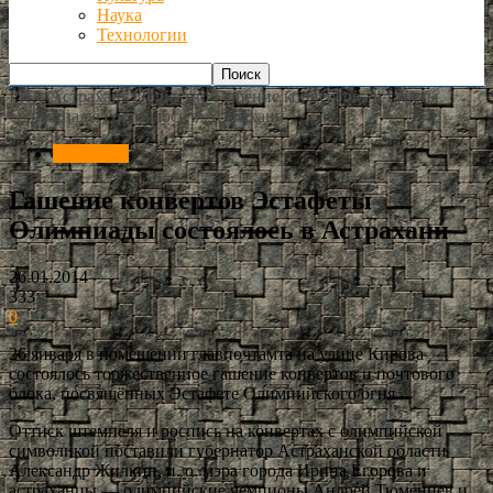
Наука
Технологии
РИА Астрахань
Общество
Гашение конвертов Эстафеты
Олимпиады состоялось в Астрахани
Общество
Гашение конвертов Эстафеты
Олимпиады состоялось в Астрахани
26.01.2014
333
0
26 января в помещении главпочтамта на улице Кирова
состоялось торжественное гашение конвертов и почтового
блока, посвящённых Эстафете Олимпийского огня.
Оттиск штемпеля и роспись на конвертах с олимпийской
символикой поставили губернатор Астраханской области
Александр Жилкин, и. о. мэра города Ирина Егорова и
астраханцы — олимпийские чемпионы Андрей Тюменцев и