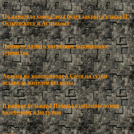
ria30.ru
-
24.02.2013
По ночам до конца лета будет закрыта улица Н.
Островского в Астрахани
ria30.ru
-
22.06.2014
Почтили память погибших защитников
Отечества
ria30.ru
-
23.02.2013
Авария на водопроводе в Сочи на сутки
оставила жителей без воды
ria30.ru
-
08.03.2015
В районе бульвара Победы отопление домов
возобновят к полудню
ria30.ru
-
12.01.2015