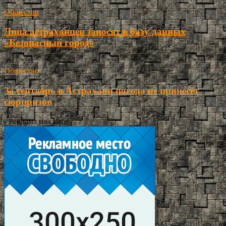
Общество
Лица астраханцев заносят в базу данных
«Безопасный город»
Общество
За сентябрь в Астрахани погода не принесёт
сюрпризов
- Реклама на сайте -