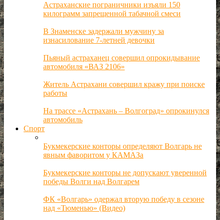
Астраханские пограничники изъяли 150
килограмм запрещенной табачной смеси
В Знаменске задержали мужчину за
изнасилование 7-летней девочки
Пьяный астраханец совершил опрокидывание
автомобиля «ВАЗ 2106»
Житель Астрахани совершил кражу при поиске
работы
На трассе «Астрахань – Волгоград» опрокинулся
автомобиль
Спорт
Букмекерские конторы определяют Волгарь не
явным фаворитом у КАМАЗа
Букмекерские конторы не допускают уверенной
победы Волги над Волгарем
ФК «Волгарь» одержал вторую победу в сезоне
над «Тюменью» (Видео)