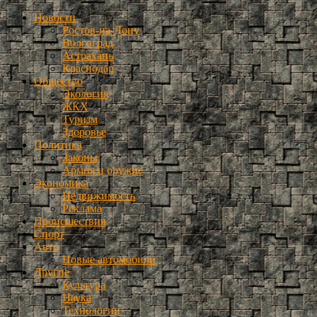
Новости
Ростов-на-Дону
Волгоград
Астрахань
Краснодар
Общество
Экология
ЖКХ
Туризм
Здоровье
Политика
Законы
Армия и оружие
Экономика
Недвижимость
Реклама
Происшествия
Спорт
Авто
Новые автомобили
Другие
Культура
Наука
Технологии