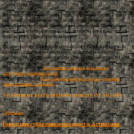
Сурен Налбандян.
В помещении главпочтамта собрались филателисты, а также
все желающие, посмотреть, как проходит церемония и
приобрести почтовую продукцию с символами Олимпиады:
конверты с изображением факела эстафеты огня и логотипом
sochi.ru 2014, марки с талисманами.
По завершении церемонии её главным участникам вручили
на память гашёные конверты и пригласили осмотреть
выставку, посвящённую зимним Олимпийским играм в Сочи.
Предыдущая статья
Астраханец пытался дать взятку
сотруднику наркоконтроля
Следующая статья
В Астрахани за ночь сгорели две бани.
Эвакуировано 7 человек.
ЭТО МОЖЕТ БЫТЬ ИНТЕРЕСНО
ЕЩЕ ОТ АВТОРА
Общество
Городские субботники проходят в Астрахани