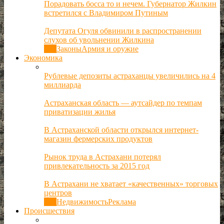
Порадовать босса то и нечем. Губернатор Жилкин
встретился с Владимиром Путиным
Депутата Огуля обвинили в распространении
слухов об увольнении Жилкина
Все
Законы
Армия и оружие
Экономика
Рублевые депозиты астраханцы увеличились на 4
миллиарда
Астраханская область — аутсайдер по темпам
приватизации жилья
В Астраханской области открылся интернет-
магазин фермерских продуктов
Рынок труда в Астрахани потерял
привлекательность за 2015 год
В Астрахани не хватает «качественных» торговых
центров
Все
Недвижимость
Реклама
Происшествия