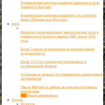
Букмекерские конторы выявили фаворита в игре
Тюмени и Волгаря
Букмекерские конторы выясняют, кто скатится
ниже: Шинник или Волгарь?
Авто
Евросоюз пересматривает экологические цели и
откажется от полного запрета ДВС после 2035
года
Более 3 тысяч астраханских водителей имеют
задолженности
Более 13,5 лет используют автомобили в
Астраханской области
Астрахань в лидерах по сокращению рынка новых
автомобилей
Около Магнита в районе жд вокзала поставили
новый знак
Все
Новые автомобили
Другие
Культура