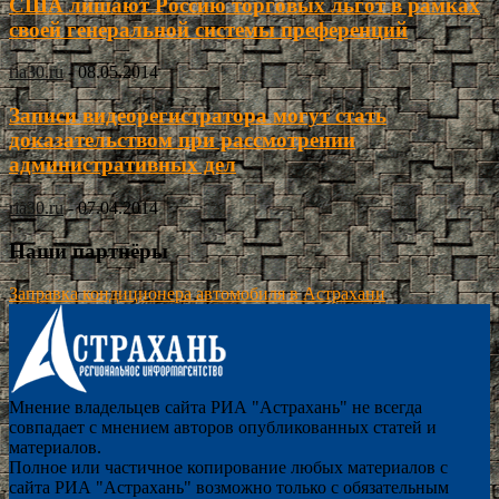
США лишают Россию торговых льгот в рамках
своей генеральной системы преференций
ria30.ru
-
08.05.2014
Записи видеорегистратора могут стать
доказательством при рассмотрении
административных дел
ria30.ru
-
07.04.2014
Наши партнёры
Заправка кондиционера автомобиля в Астрахани
Мнение владельцев сайта РИА "Астрахань" не всегда
совпадает с мнением авторов опубликованных статей и
материалов.
Полное или частичное копирование любых материалов с
сайта РИА "Астрахань" возможно только с обязательным