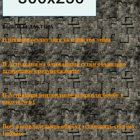
ВЫБОР РЕДАКТОРА
В регионе осудят зятя за убийство тещи
ria30.ru
-
25.04.2013
В Астрахани на ближайшие сутки объявлено
штормовое предупреждение
ria30.ru
-
12.01.2014
В Астрахани неизвестные заложили бомбу в
школе № 61
ria30.ru
-
15.03.2014
Всех автовладельцев обяжут установить систему
Глонасс