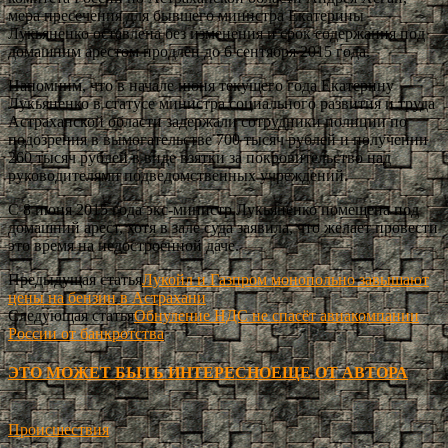
мера пресечения для бывшего министра Екатерины
Лукьяненко оставлена без изменения и срок содержания под
домашним арестом продлён до 6 сентября 2015 года.
Напомним, что в начале июня текущего года Екатерину
Лукьяненко в статусе министра социального развития и труда
Астраханской области задержали сотрудники полиции по
подозрения в вымогательстве 700 тысяч рублей и получении
260 тысяч рублей в виде взятки за покровительство над
руководителями подведомственных учреждений.
С 8 июня 2015 года экс-министр Лукьяненко помещена под
домашний арест, хотя в зале суда заявила, что желает провести
это время на недостроенной даче.
Предыдущая статья
Лукойл и Газпром монопольно завышают
цены на бензин в Астрахани
Следующая статья
Обнуление НДС не спасёт авиакомпании
России от банкротства
ЭТО МОЖЕТ БЫТЬ ИНТЕРЕСНО
ЕЩЕ ОТ АВТОРА
Происшествия