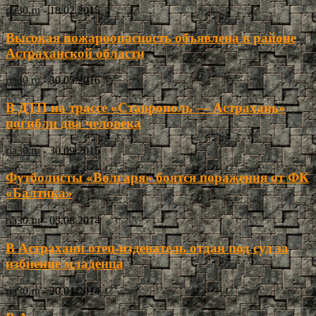
ria30.ru
-
18.02.2015
Высокая пожароопасность объявлена в районе
Астраханской области
ria30.ru
-
30.05.2016
В ДТП на трассе «Ставрополь — Астрахань»
погибли два человека
ria30.ru
-
30.09.2015
Футболисты «Волгаря» боятся поражения от ФК
«Балтика»
ria30.ru
-
03.08.2014
В Астрахани отец-издеватель отдан под суд за
избиение младенца
ria30.ru
-
20.01.2014