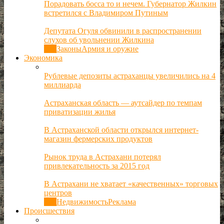
Порадовать босса то и нечем. Губернатор Жилкин
встретился с Владимиром Путиным
Депутата Огуля обвинили в распространении
слухов об увольнении Жилкина
Все
Законы
Армия и оружие
Экономика
Рублевые депозиты астраханцы увеличились на 4
миллиарда
Астраханская область — аутсайдер по темпам
приватизации жилья
В Астраханской области открылся интернет-
магазин фермерских продуктов
Рынок труда в Астрахани потерял
привлекательность за 2015 год
В Астрахани не хватает «качественных» торговых
центров
Все
Недвижимость
Реклама
Происшествия