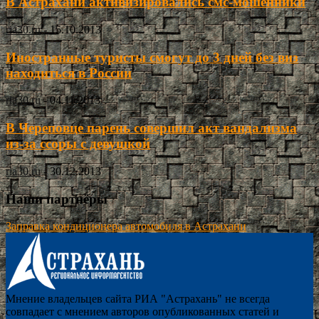
В Астрахани активизировались смс-мошенники
ria30.ru
-
15.10.2013
Иностранные туристы смогут до 3 дней без виз
находиться в России
ria30.ru
-
04.11.2013
В Череповце парень совершил акт вандализма
из-за ссоры с девушкой
ria30.ru
-
30.12.2013
Наши партнёры
Заправка кондиционера автомобиля в Астрахани
Мнение владельцев сайта РИА "Астрахань" не всегда
совпадает с мнением авторов опубликованных статей и