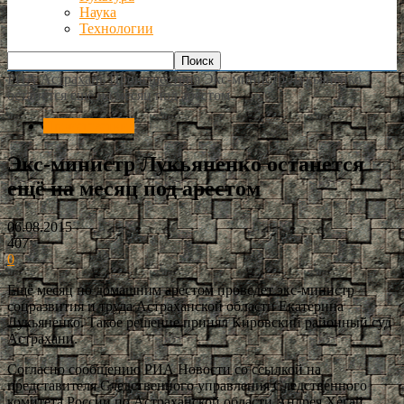
Наука
Технологии
РИА Астрахань
Происшествия
Экс-министр Лукьяненко
останется ещё на месяц под арестом
Происшествия
Экс-министр Лукьяненко останется
ещё на месяц под арестом
06.08.2015
407
0
Ещё месяц по домашним арестом проведет экс-министр
соцразвития и труда Астраханской области Екатерина
Лукьяненко. Такое решение принял Кировский районный суд
Астрахани.
Согласно сообщению РИА Новости со ссылкой на
представителя Следственного управления Следственного
комитета России по Астраханской области Андрея Хегай,