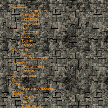
Новости
Ростов-на-Дону
Волгоград
Астрахань
Краснодар
Общество
Экология
ЖКХ
Туризм
Здоровье
Политика
Законы
Армия и оружие
Экономика
Недвижимость
Реклама
Происшествия
Спорт
Авто
Новые автомобили
Другие
Культура
Наука
Технологии