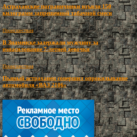
Астраханские пограничники изъяли 150
килограмм запрещенной табачной смеси
Происшествия
В Знаменске задержали мужчину за
изнасилование 7-летней девочки
Происшествия
Пьяный астраханец совершил опрокидывание
автомобиля «ВАЗ 2106»
- Реклама на сайте -