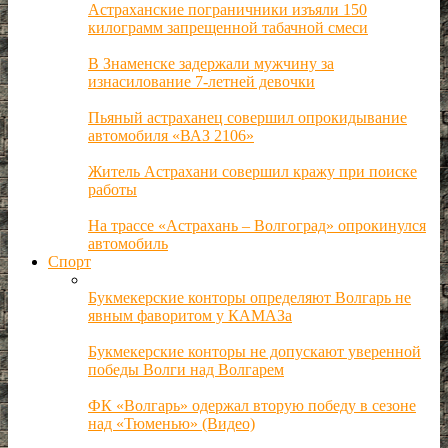
Астраханские пограничники изъяли 150
килограмм запрещенной табачной смеси
В Знаменске задержали мужчину за
изнасилование 7-летней девочки
Пьяный астраханец совершил опрокидывание
автомобиля «ВАЗ 2106»
Житель Астрахани совершил кражу при поиске
работы
На трассе «Астрахань – Волгоград» опрокинулся
автомобиль
Спорт
Букмекерские конторы определяют Волгарь не
явным фаворитом у КАМАЗа
Букмекерские конторы не допускают уверенной
победы Волги над Волгарем
ФК «Волгарь» одержал вторую победу в сезоне
над «Тюменью» (Видео)