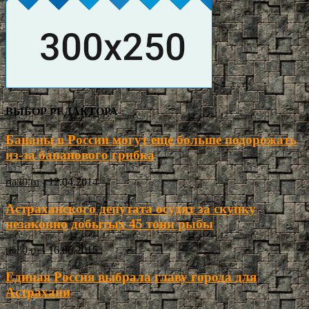
ВЫБОР РЕДАКТОРА
Бананы в России могут еще больше подорожать
из-за бананового грибка
ria30.ru
-
12.04.2014
Астраханского депутата осудят за скупку
незаконно добытых 45 тонн рыбы
ria30.ru
-
16.06.2015
Единая Россия выбрала главу города для
Астрахани