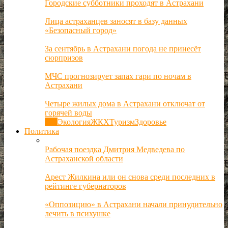
Городские субботники проходят в Астрахани
Лица астраханцев заносят в базу данных
«Безопасный город»
За сентябрь в Астрахани погода не принесёт
сюрпризов
МЧС прогнозирует запах гари по ночам в
Астрахани
Четыре жилых дома в Астрахани отключат от
горячей воды
Все
Экология
ЖКХ
Туризм
Здоровье
Политика
Рабочая поездка Дмитрия Медведева по
Астраханской области
Арест Жилкина или он снова среди последних в
рейтинге губернаторов
«Оппозицию» в Астрахани начали принудительно
лечить в психушке