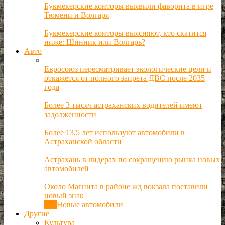
Букмекерские конторы выявили фаворита в игре
Тюмени и Волгаря
Букмекерские конторы выясняют, кто скатится
ниже: Шинник или Волгарь?
Авто
Евросоюз пересматривает экологические цели и
откажется от полного запрета ДВС после 2035
года
Более 3 тысяч астраханских водителей имеют
задолженности
Более 13,5 лет используют автомобили в
Астраханской области
Астрахань в лидерах по сокращению рынка новых
автомобилей
Около Магнита в районе жд вокзала поставили
новый знак
Все
Новые автомобили
Другие
Культура