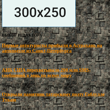
ВЫБОР РЕДАКТОРА
Первые автотуристы прибыли в Астрахань на
автопоезде из Санкт-Петербурга
ria30.ru
-
25.04.2014
АНБ США перехватывало 200 млн SMS-
сообщений в день по всему миру
ria30.ru
-
17.01.2014
Открыли памятник татарскому поэту Габдулле
Тукаю
ria30.ru
-
27.05.2013