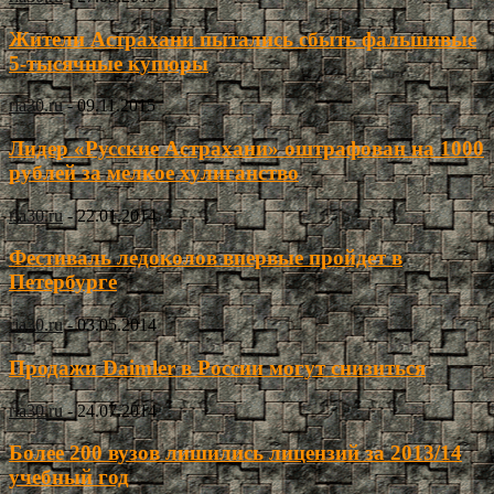
Жители Астрахани пытались сбыть фальшивые
5-тысячные купюры
ria30.ru
-
09.11.2015
Лидер «Русские Астрахани» оштрафован на 1000
рублей за мелкое хулиганство
ria30.ru
-
22.01.2014
Фестиваль ледоколов впервые пройдет в
Петербурге
ria30.ru
-
03.05.2014
Продажи Daimler в России могут снизиться
ria30.ru
-
24.07.2014
Более 200 вузов лишились лицензий за 2013/14
учебный год