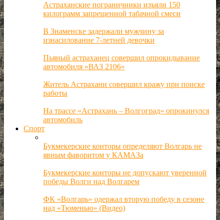
Астраханские пограничники изъяли 150
килограмм запрещенной табачной смеси
В Знаменске задержали мужчину за
изнасилование 7-летней девочки
Пьяный астраханец совершил опрокидывание
автомобиля «ВАЗ 2106»
Житель Астрахани совершил кражу при поиске
работы
На трассе «Астрахань – Волгоград» опрокинулся
автомобиль
Спорт
Букмекерские конторы определяют Волгарь не
явным фаворитом у КАМАЗа
Букмекерские конторы не допускают уверенной
победы Волги над Волгарем
ФК «Волгарь» одержал вторую победу в сезоне
над «Тюменью» (Видео)