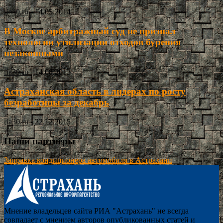
ria30.ru
-
14.05.2014
В Москве арбитражный суд не признал
технологии утилизации отходов бурения
незаконными
ria30.ru
-
14.08.2013
Астраханская область в лидерах по росту
безработицы за декабрь
ria30.ru
-
22.12.2015
Наши партнёры
Заправка кондиционера автомобиля в Астрахани
Мнение владельцев сайта РИА "Астрахань" не всегда
совпадает с мнением авторов опубликованных статей и