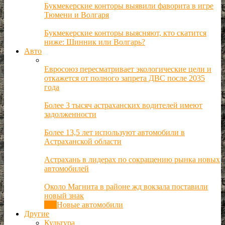
Букмекерские конторы выявили фаворита в игре
Тюмени и Волгаря
Букмекерские конторы выясняют, кто скатится
ниже: Шинник или Волгарь?
Авто
Евросоюз пересматривает экологические цели и
откажется от полного запрета ДВС после 2035
года
Более 3 тысяч астраханских водителей имеют
задолженности
Более 13,5 лет используют автомобили в
Астраханской области
Астрахань в лидерах по сокращению рынка новых
автомобилей
Около Магнита в районе жд вокзала поставили
новый знак
Все
Новые автомобили
Другие
Культура