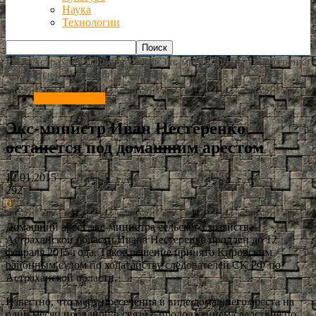
Наука
Технологии
РИА Астрахань
Происшествия
Экс-министр Иван Нестеренко
останется под домашним арестом
Происшествия
Экс-министр Иван Нестеренко
останется под домашним арестом
12.01.2015
292
0
Домашний арест экс-министра сельского хозяйства
Астраханской области Ивана Нестеренко продлен до 12
февраля 2015 года. Такое решение принято Кировским
районным судом по ходатайству следователей СК РФ по
Астраханской области.
Известно, что меру пресечения в виде домашнего ареста на
один месяц продлили в связи с продолжением следствия по