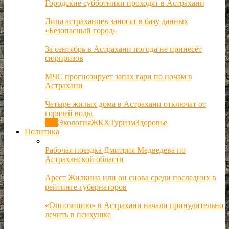
Городские субботники проходят в Астрахани
Лица астраханцев заносят в базу данных
«Безопасный город»
За сентябрь в Астрахани погода не принесёт
сюрпризов
МЧС прогнозирует запах гари по ночам в
Астрахани
Четыре жилых дома в Астрахани отключат от
горячей воды
Все
Экология
ЖКХ
Туризм
Здоровье
Политика
Рабочая поездка Дмитрия Медведева по
Астраханской области
Арест Жилкина или он снова среди последних в
рейтинге губернаторов
«Оппозицию» в Астрахани начали принудительно
лечить в психушке