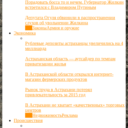
Порадовать босса то и нечем. Губернатор Жилкин
встретился с Владимиром Путиным
Депутата Огуля обвинили в распространении
слухов об увольнении Жилкина
Все
Законы
Армия и оружие
Экономика
Рублевые депозиты астраханцы увеличились на 4
миллиарда
Астраханская область — аутсайдер по темпам
приватизации жилья
В Астраханской области открылся интернет-
магазин фермерских продуктов
Рынок труда в Астрахани потерял
привлекательность за 2015 год
В Астрахани не хватает «качественных» торговых
центров
Все
Недвижимость
Реклама
Происшествия