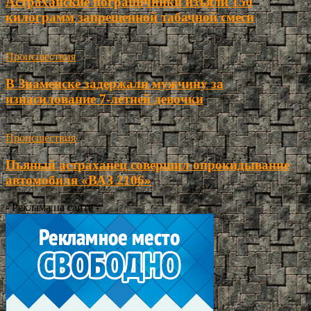
Астраханские пограничники изъяли 150
килограмм запрещенной табачной смеси
Происшествия
В Знаменске задержали мужчину за
изнасилование 7-летней девочки
Происшествия
Пьяный астраханец совершил опрокидывание
автомобиля «ВАЗ 2106»
- Реклама на сайте -