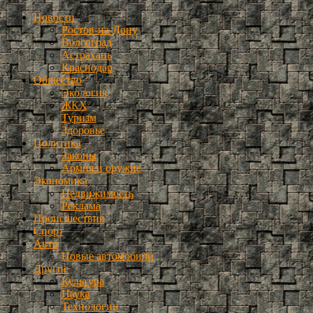
Новости
Ростов-на-Дону
Волгоград
Астрахань
Краснодар
Общество
Экология
ЖКХ
Туризм
Здоровье
Политика
Законы
Армия и оружие
Экономика
Недвижимость
Реклама
Происшествия
Спорт
Авто
Новые автомобили
Другие
Культура
Наука
Технологии