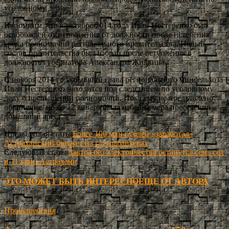
уголовному делу.
Напомним, что в октябре 2014 года Иван Нестеренко был
освобожден от исполнения от должности после истечения
срока полномочий регионального правительства. Новый
состав правительства был избран после вступления в
должность губернатора Александра Жилкина.
С ноября 2014 года бывший глава регионального минсельхоза
Иван Нестеренко находится под следствием по уголовному
делу о превышении полномочий. Пока ему не предъявлено
обвинение, но до 12 января была избрана мера пресечения –
домашний арест.
Предыдущая статья
Более 100 млн рублей «заработал»
Астраханский бюджет на гастрабайтерах
Следующая статья
Завтра без электричества останутся семь сёл
и 11 улиц Астрахани
ЭТО МОЖЕТ БЫТЬ ИНТЕРЕСНО
ЕЩЕ ОТ АВТОРА
Происшествия