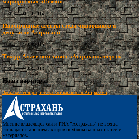
маршрутных «Газели»
ria30.ru
-
21.10.2014
Иностранные агенты среди чиновников и
депутатов Астрахани
ria30.ru
-
22.04.2015
Тимур Алаев возглавил «Астраханьэнерго»
ria30.ru
-
27.03.2013
Наши партнёры
Заправка кондиционера автомобиля в Астрахани
Мнение владельцев сайта РИА "Астрахань" не всегда
совпадает с мнением авторов опубликованных статей и
материалов.