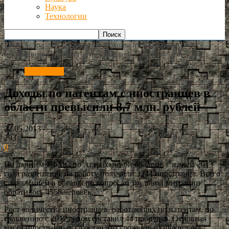
Наука
Технологии
РИА Астрахань
Экономика
Доходы по патентам с
иностранцев в области превысили 8,7 млн. рублей
Экономика
Доходы по патентам с иностранцев в
области превысили 8,7 млн. рублей
22.05.2013
293
0
По данным УФМС по Астраханской области, с начала 2013
года разрешение на работу получили 3244 иностранца. Всего
с заявлением в органы по вопросам трудовой миграции
обратилось 4558 человек.
Рост количества иностранцев, работающих по патентам, по
сравнению с 2012 годом составил 44 процента. Основная
масса иностранных граждан это уроженцы Узбекистана,