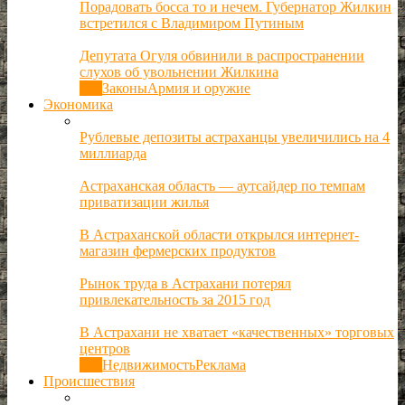
Порадовать босса то и нечем. Губернатор Жилкин
встретился с Владимиром Путиным
Депутата Огуля обвинили в распространении
слухов об увольнении Жилкина
Все
Законы
Армия и оружие
Экономика
Рублевые депозиты астраханцы увеличились на 4
миллиарда
Астраханская область — аутсайдер по темпам
приватизации жилья
В Астраханской области открылся интернет-
магазин фермерских продуктов
Рынок труда в Астрахани потерял
привлекательность за 2015 год
В Астрахани не хватает «качественных» торговых
центров
Все
Недвижимость
Реклама
Происшествия