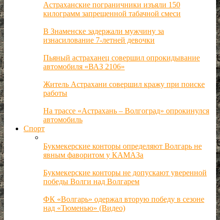
Астраханские пограничники изъяли 150
килограмм запрещенной табачной смеси
В Знаменске задержали мужчину за
изнасилование 7-летней девочки
Пьяный астраханец совершил опрокидывание
автомобиля «ВАЗ 2106»
Житель Астрахани совершил кражу при поиске
работы
На трассе «Астрахань – Волгоград» опрокинулся
автомобиль
Спорт
Букмекерские конторы определяют Волгарь не
явным фаворитом у КАМАЗа
Букмекерские конторы не допускают уверенной
победы Волги над Волгарем
ФК «Волгарь» одержал вторую победу в сезоне
над «Тюменью» (Видео)