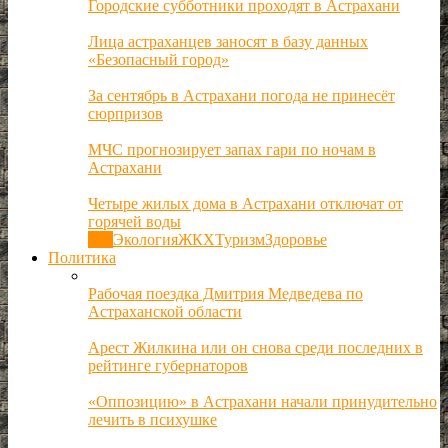
Городские субботники проходят в Астрахани
Лица астраханцев заносят в базу данных
«Безопасный город»
За сентябрь в Астрахани погода не принесёт
сюрпризов
МЧС прогнозирует запах гари по ночам в
Астрахани
Четыре жилых дома в Астрахани отключат от
горячей воды
Все
Экология
ЖКХ
Туризм
Здоровье
Политика
Рабочая поездка Дмитрия Медведева по
Астраханской области
Арест Жилкина или он снова среди последних в
рейтинге губернаторов
«Оппозицию» в Астрахани начали принудительно
лечить в психушке