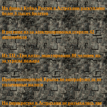
На финал Кубка России в Астрахани раскуплено
более 3 тысяч билетов
ria30.ru
-
18.05.2015
В регионе из-за электропроводки сгорело 42
автомобиля
ria30.ru
-
26.04.2013
Из ТЦ «Три кота» эвакуировано 80 человек из-
за угрозы пожара
ria30.ru
-
19.02.2014
Предпринимателей Крыма не оштрафуют за не
уплаченные налоги
ria30.ru
-
27.05.2014
На перекрестке в Астрахани не разъехались две