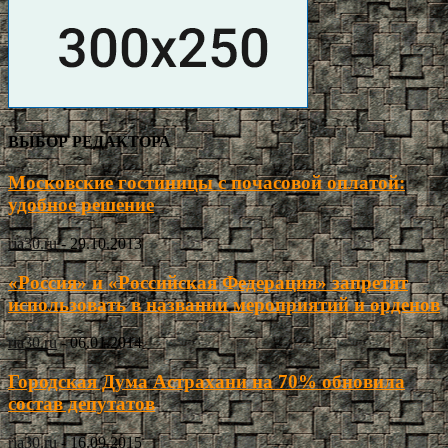
ВЫБОР РЕДАКТОРА
Московские гостиницы с почасовой оплатой:
удобное решение
ria30.ru
-
29.10.2013
«Россия» и «Российская Федерация» запретят
использовать в названии мероприятий и орденов
ria30.ru
-
06.01.2014
Городская Дума Астрахани на 70% обновила
состав депутатов
ria30.ru
-
16.09.2015