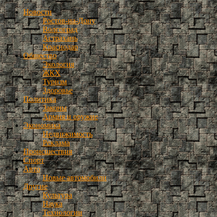
Новости
Ростов-на-Дону
Волгоград
Астрахань
Краснодар
Общество
Экология
ЖКХ
Туризм
Здоровье
Политика
Законы
Армия и оружие
Экономика
Недвижимость
Реклама
Происшествия
Спорт
Авто
Новые автомобили
Другие
Культура
Наука
Технологии