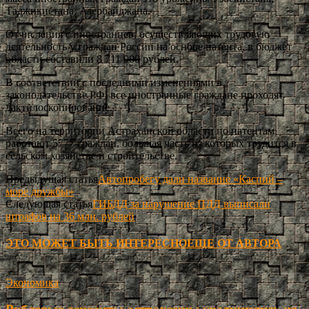
Таджикистана, Азербайджана.
Отчисления с иностранцев, осуществляющих трудовую
деятельность у граждан России на основе патента, в бюджет
области составили 8 711 000 рублей.
В соответствии с последними изменениями в
законодательстве РФ, все иностранные граждане проходят
дактилоскопирование.
Всего на территории Астраханской области по патентам
работают 5777 граждан, большая часть из которых трудится в
сельском хозяйстве и строительстве.
Предыдущая статья
Автопробегу дали название «Каспий –
море дружбы»
Следующая статья
ГИБДД за нарушение ПДД выписали
штрафов на 36 млн. рублей
ЭТО МОЖЕТ БЫТЬ ИНТЕРЕСНО
ЕЩЕ ОТ АВТОРА
Экономика