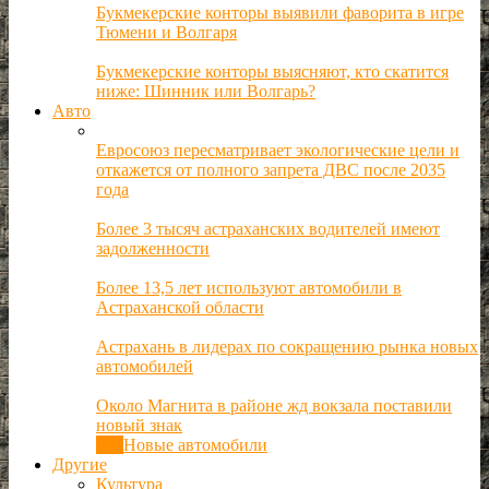
Букмекерские конторы выявили фаворита в игре
Тюмени и Волгаря
Букмекерские конторы выясняют, кто скатится
ниже: Шинник или Волгарь?
Авто
Евросоюз пересматривает экологические цели и
откажется от полного запрета ДВС после 2035
года
Более 3 тысяч астраханских водителей имеют
задолженности
Более 13,5 лет используют автомобили в
Астраханской области
Астрахань в лидерах по сокращению рынка новых
автомобилей
Около Магнита в районе жд вокзала поставили
новый знак
Все
Новые автомобили
Другие
Культура