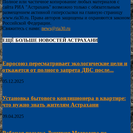
Полное или частичное копирование любых материалов с
сайта РИА "Астрахань" возможно только с обязательным
размещением активной гиперссылки на главную страницу
www.ria30.ru. Права авторов защищены и охраняются законом
Российской Федерации.
Свяжитесь с нами:
news@ria30.ru
ЕЩЁ БОЛЬШЕ НОВОСТЕЙ АСТРАХАНИ
Евросоюз пересматривает экологические цели и
откажется от полного запрета ДВС после...
05.12.2025
Установка бытового кондиционера в квартире:
что нужно знать жителям Астрахани
09.04.2025
Рабочая поездка Дмитрия Медведева по