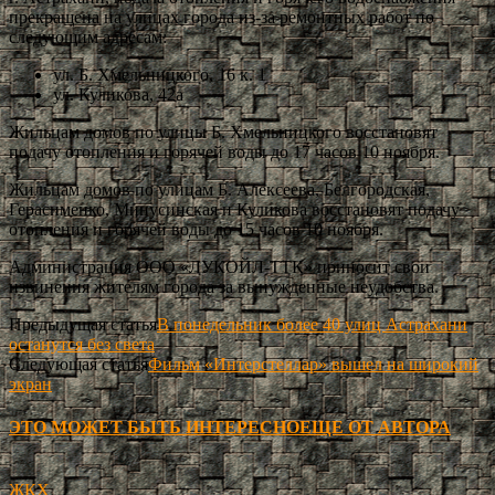
прекращена на улицах города из-за ремонтных работ по
следующим адресам:
ул. Б. Хмельницкого, 16 к. 1
ул. Куликова, 42а
Жильцам домов по улицы Б. Хмельницкого восстановят
подачу отопления и горячей воды до 17 часов 10 ноября.
Жильцам домов по улицам Б. Алексеева, Белгородская,
Герасименко, Минусинская и Куликова восстановят подачу
отопления и горячей воды до 15 часов 10 ноября.
Администрация ООО «ЛУКОЙЛ-ТТК» приносит свои
извинения жителям города за вынужденные неудобства.
Предыдущая статья
В понедельник более 40 улиц Астрахани
останутся без света
Следующая статья
Фильм «Интерстеллар» вышел на широкий
экран
ЭТО МОЖЕТ БЫТЬ ИНТЕРЕСНО
ЕЩЕ ОТ АВТОРА
ЖКХ