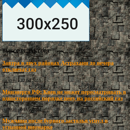
ВЫБОР РЕДАКТОРА
Завтра в двух районах Астрахани до вечера
отключат газ
ria30.ru
-
22.04.2015
Минэнерго РФ: Киев не может пересматривать в
одностороннем порядке цену на российский газ
ria30.ru
-
04.05.2014
Мужчина после бурного застолья уснул в
угнанной иномарке