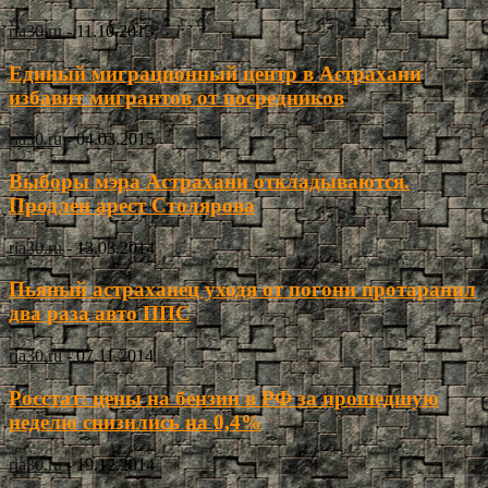
ria30.ru
-
11.10.2013
Единый миграционный центр в Астрахани
избавит мигрантов от посредников
ria30.ru
-
04.03.2015
Выборы мэра Астрахани откладываются.
Продлен арест Столярова
ria30.ru
-
13.03.2014
Пьяный астраханец уходя от погони протаранил
два раза авто ППС
ria30.ru
-
07.11.2014
Росстат: цены на бензин в РФ за прошедшую
неделю снизились на 0,4%
ria30.ru
-
19.12.2014