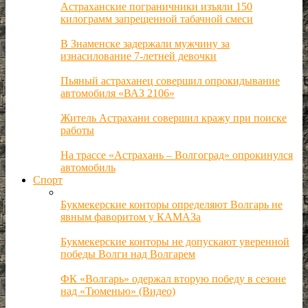
Астраханские пограничники изъяли 150
килограмм запрещенной табачной смеси
В Знаменске задержали мужчину за
изнасилование 7-летней девочки
Пьяный астраханец совершил опрокидывание
автомобиля «ВАЗ 2106»
Житель Астрахани совершил кражу при поиске
работы
На трассе «Астрахань – Волгоград» опрокинулся
автомобиль
Спорт
Букмекерские конторы определяют Волгарь не
явным фаворитом у КАМАЗа
Букмекерские конторы не допускают уверенной
победы Волги над Волгарем
ФК «Волгарь» одержал вторую победу в сезоне
над «Тюменью» (Видео)