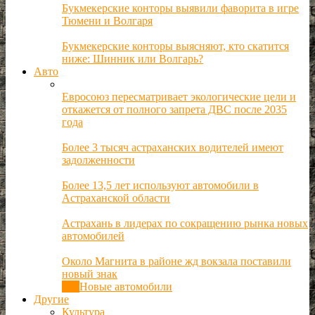
Букмекерские конторы выявили фаворита в игре
Тюмени и Волгаря
Букмекерские конторы выясняют, кто скатится
ниже: Шинник или Волгарь?
Авто
Евросоюз пересматривает экологические цели и
откажется от полного запрета ДВС после 2035
года
Более 3 тысяч астраханских водителей имеют
задолженности
Более 13,5 лет используют автомобили в
Астраханской области
Астрахань в лидерах по сокращению рынка новых
автомобилей
Около Магнита в районе жд вокзала поставили
новый знак
Все
Новые автомобили
Другие
Культура