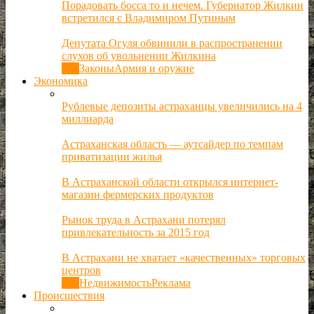
Порадовать босса то и нечем. Губернатор Жилкин
встретился с Владимиром Путиным
Депутата Огуля обвинили в распространении
слухов об увольнении Жилкина
Все
Законы
Армия и оружие
Экономика
Рублевые депозиты астраханцы увеличились на 4
миллиарда
Астраханская область — аутсайдер по темпам
приватизации жилья
В Астраханской области открылся интернет-
магазин фермерских продуктов
Рынок труда в Астрахани потерял
привлекательность за 2015 год
В Астрахани не хватает «качественных» торговых
центров
Все
Недвижимость
Реклама
Происшествия