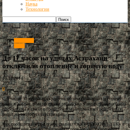
Наука
Технологии
РИА Астрахань
ЖКХ
До 17 часов на улицах Астрахани
отключили отопление и горячую воду
Общество
ЖКХ
До 17 часов на улицах Астрахани
отключили отопление и горячую воду
10.11.2014
277
0
С 9 часов 30 минут прекращена подача отопления и горячей
воды в жилые дома на шести городских улицах. Подача тепла
прекращена в связи с проведением неотложных ремонтных
работ на теплосетях Астрахани.
Как сообщает пресс-служба филиал ООО «ЛУКОЙЛ-ТТК» в
г. Астрахани, подача отопления и горячего водоснабжения