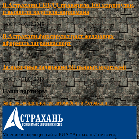
В Астрахани ГИБДД проверило 100 маршруток,
и выявили водителя-наркомана
ria30.ru
-
10.12.2015
В Астрахани фиксируют рост желающих
оформить загранпаспорт
ria30.ru
-
11.04.2014
За выходные задержано 58 пьяных водителей
ria30.ru
-
01.04.2013
Наши партнёры
Заправка кондиционера автомобиля в Астрахани
Мнение владельцев сайта РИА "Астрахань" не всегда