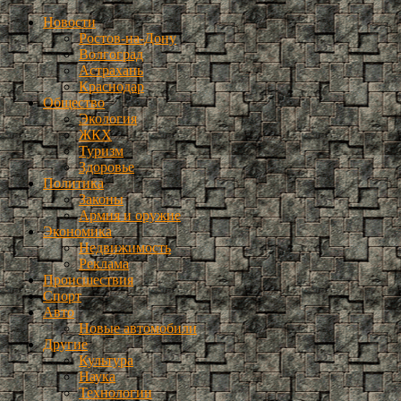
Новости
Ростов-на-Дону
Волгоград
Астрахань
Краснодар
Общество
Экология
ЖКХ
Туризм
Здоровье
Политика
Законы
Армия и оружие
Экономика
Недвижимость
Реклама
Происшествия
Спорт
Авто
Новые автомобили
Другие
Культура
Наука
Технологии