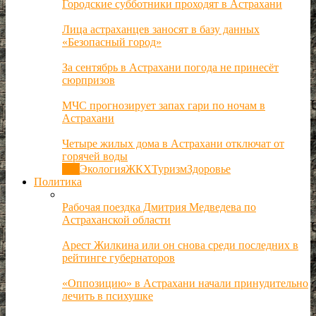
Городские субботники проходят в Астрахани
Лица астраханцев заносят в базу данных
«Безопасный город»
За сентябрь в Астрахани погода не принесёт
сюрпризов
МЧС прогнозирует запах гари по ночам в
Астрахани
Четыре жилых дома в Астрахани отключат от
горячей воды
Все
Экология
ЖКХ
Туризм
Здоровье
Политика
Рабочая поездка Дмитрия Медведева по
Астраханской области
Арест Жилкина или он снова среди последних в
рейтинге губернаторов
«Оппозицию» в Астрахани начали принудительно
лечить в психушке