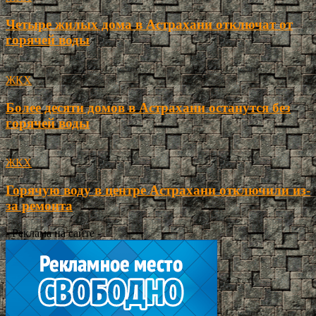
Четыре жилых дома в Астрахани отключат от
горячей воды
ЖКХ
Более десяти домов в Астрахани останутся без
горячей воды
ЖКХ
Горячую воду в центре Астрахани отключили из-
за ремонта
- Реклама на сайте -