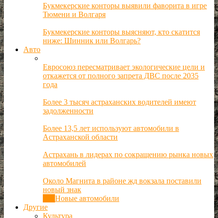
Букмекерские конторы выявили фаворита в игре
Тюмени и Волгаря
Букмекерские конторы выясняют, кто скатится
ниже: Шинник или Волгарь?
Авто
Евросоюз пересматривает экологические цели и
откажется от полного запрета ДВС после 2035
года
Более 3 тысяч астраханских водителей имеют
задолженности
Более 13,5 лет используют автомобили в
Астраханской области
Астрахань в лидерах по сокращению рынка новых
автомобилей
Около Магнита в районе жд вокзала поставили
новый знак
Все
Новые автомобили
Другие
Культура