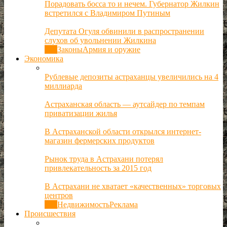
Порадовать босса то и нечем. Губернатор Жилкин
встретился с Владимиром Путиным
Депутата Огуля обвинили в распространении
слухов об увольнении Жилкина
Все
Законы
Армия и оружие
Экономика
Рублевые депозиты астраханцы увеличились на 4
миллиарда
Астраханская область — аутсайдер по темпам
приватизации жилья
В Астраханской области открылся интернет-
магазин фермерских продуктов
Рынок труда в Астрахани потерял
привлекательность за 2015 год
В Астрахани не хватает «качественных» торговых
центров
Все
Недвижимость
Реклама
Происшествия