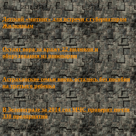
ria30.ru
-
29.12.2014
Детский «митинг» для встречи с губернатором
Жилкиным
ria30.ru
-
10.07.2014
Осудят вора за кражу 22 индюков и
оборудования из пивоварни
ria30.ru
-
20.05.2013
Астраханские семьи вновь остались без пособия
на третьего ребенка
ria30.ru
-
06.11.2014
В Зеленограде за 2014 год МЧС проверит почти
330 предприятий
ria30.ru
-
04.01.2014