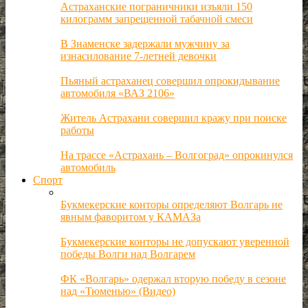
Астраханские пограничники изъяли 150
килограмм запрещенной табачной смеси
В Знаменске задержали мужчину за
изнасилование 7-летней девочки
Пьяный астраханец совершил опрокидывание
автомобиля «ВАЗ 2106»
Житель Астрахани совершил кражу при поиске
работы
На трассе «Астрахань – Волгоград» опрокинулся
автомобиль
Спорт
Букмекерские конторы определяют Волгарь не
явным фаворитом у КАМАЗа
Букмекерские конторы не допускают уверенной
победы Волги над Волгарем
ФК «Волгарь» одержал вторую победу в сезоне
над «Тюменью» (Видео)