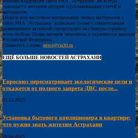
Мнение владельцев сайта РИА "Астрахань" не всегда
совпадает с мнением авторов опубликованных статей и
материалов.
Полное или частичное копирование любых материалов с
сайта РИА "Астрахань" возможно только с обязательным
размещением активной гиперссылки на главную страницу
www.ria30.ru. Права авторов защищены и охраняются законом
Российской Федерации.
Свяжитесь с нами:
news@ria30.ru
ЕЩЁ БОЛЬШЕ НОВОСТЕЙ АСТРАХАНИ
Евросоюз пересматривает экологические цели и
откажется от полного запрета ДВС после...
05.12.2025
Установка бытового кондиционера в квартире:
что нужно знать жителям Астрахани
09.04.2025