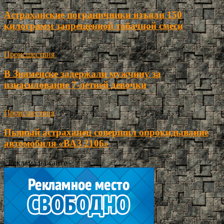
Астраханские пограничники изъяли 150
килограмм запрещенной табачной смеси
Происшествия
В Знаменске задержали мужчину за
изнасилование 7-летней девочки
Происшествия
Пьяный астраханец совершил опрокидывание
автомобиля «ВАЗ 2106»
- Реклама на сайте -