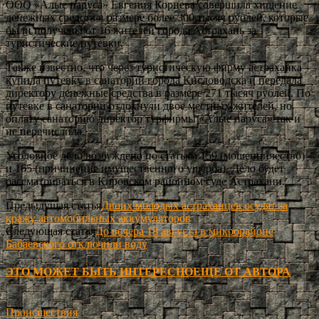
ООО «Алые паруса» Евгения Корнева совершила хищение
денежных средств в размере более 300 тысяч рублей, которые
были получены от 16 жителей города Астрахань за
туристические путевки.
Также известно, что через туристическую фирму астраханка
купила путевку в санаторий города Кисловодска и передала
директору денежные средства в размере 271 тысяч рублей. По
путевке в санатории отдохнули двое местных жителей, но
оплату санаторию директор турфирмы «Алые паруса» так и
не перечислила.
Уголовное дело возбуждено по статьям 159 (мошенничество)
и 165 (причинение имущественного ущерба). Дело будет
рассматриваться в Кировском районном суде Астрахани.
Предыдущая статья
Двоих молодых астраханцев осудят за
кражу автомобильных аккумуляторов
Следующая статья
До вечера 18 августа в микрорайоне
Бабаевского отключили воду
ЭТО МОЖЕТ БЫТЬ ИНТЕРЕСНО
ЕЩЕ ОТ АВТОРА
Происшествия