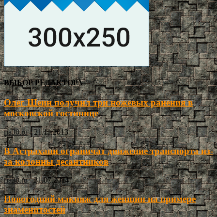
ВЫБОР РЕДАКТОРА
Олег Шеин получил три ножевых ранения в
московской гостинице
ria30.ru
-
21.11.2013
В Астрахани ограничат движение транспорта из-
за колонны десантников
ria30.ru
-
31.07.2014
Новогодний макияж для женщин на примере
знаменитостей