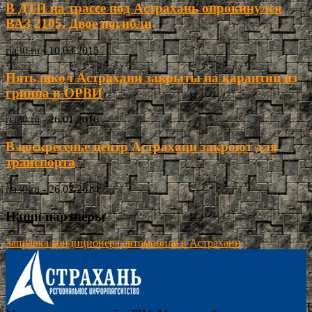
В ДТП на трассе под Астрахань опрокинулся
ВАЗ 2105. Двое погибли
ria30.ru
-
10.03.2015
Пять школ Астрахани закрыты на карантин из
гриппа и ОРВИ
ria30.ru
-
26.01.2016
В воскресенье центр Астрахани закроют для
транспорта
ria30.ru
-
26.02.2014
Наши партнёры
Заправка кондиционера автомобиля в Астрахани