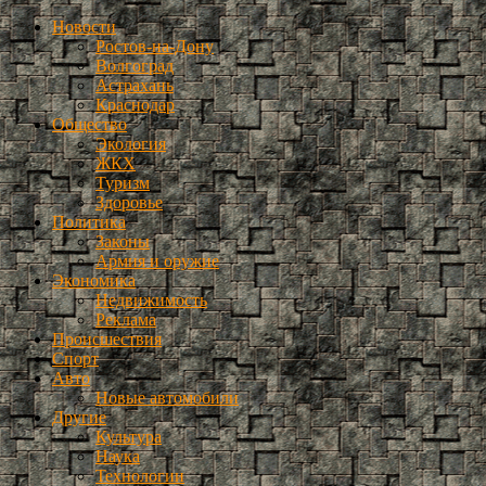
Новости
Ростов-на-Дону
Волгоград
Астрахань
Краснодар
Общество
Экология
ЖКХ
Туризм
Здоровье
Политика
Законы
Армия и оружие
Экономика
Недвижимость
Реклама
Происшествия
Спорт
Авто
Новые автомобили
Другие
Культура
Наука
Технологии