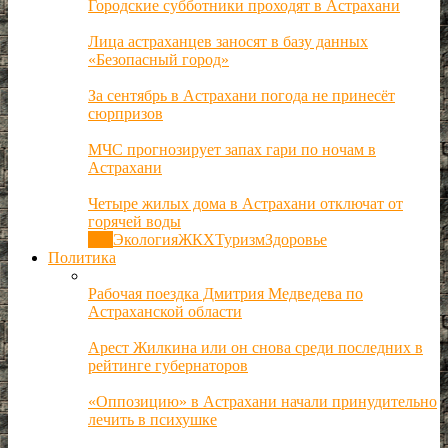
Городские субботники проходят в Астрахани
Лица астраханцев заносят в базу данных
«Безопасный город»
За сентябрь в Астрахани погода не принесёт
сюрпризов
МЧС прогнозирует запах гари по ночам в
Астрахани
Четыре жилых дома в Астрахани отключат от
горячей воды
Все
Экология
ЖКХ
Туризм
Здоровье
Политика
Рабочая поездка Дмитрия Медведева по
Астраханской области
Арест Жилкина или он снова среди последних в
рейтинге губернаторов
«Оппозицию» в Астрахани начали принудительно
лечить в психушке