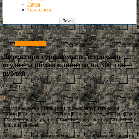
Наука
Технологии
РИА Астрахань
Происшествия
Директора турфирмы в
Астрахани осудят за обман клиентов на 300 тыс рублей
Происшествия
Директора турфирмы в Астрахани
осудят за обман клиентов на 300 тыс
рублей
17.08.2015
407
0
Уголовное дело в отношении директора туристической
фирмы «Алые паруса» Евгении Корневой передано городской
прокуратурой в суд, и за обман 16 клиентов ей грозит до 6 лет
лишения свободы.
Согласно материалам уголовного дела, генеральный директор