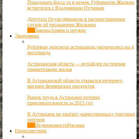
Порадовать босса то и нечем. Губернатор Жилкин
встретился с Владимиром Путиным
Депутата Огуля обвинили в распространении
слухов об увольнении Жилкина
Все
Законы
Армия и оружие
Экономика
Рублевые депозиты астраханцы увеличились на 4
миллиарда
Астраханская область — аутсайдер по темпам
приватизации жилья
В Астраханской области открылся интернет-
магазин фермерских продуктов
Рынок труда в Астрахани потерял
привлекательность за 2015 год
В Астрахани не хватает «качественных» торговых
центров
Все
Недвижимость
Реклама
Происшествия