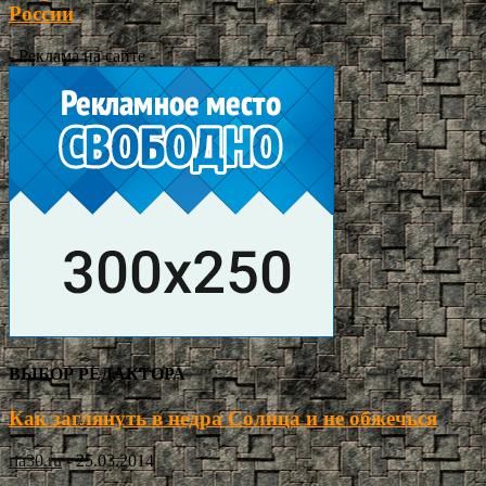
России
- Реклама на сайте -
ВЫБОР РЕДАКТОРА
Как заглянуть в недра Солнца и не обжечься
ria30.ru
-
25.03.2014