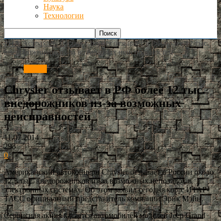
Наука
Технологии
РИА Астрахань
Россия
Chrysler отзывает в РФ более 12 тыс.
внедорожников из-за возможных неисправностей
Россия
Chrysler отзывает в РФ более 12 тыс.
внедорожников из-за возможных
неисправностей
11.07.2014
293
0
Американский автоконцерн Chrysler отзывает в России около
12,3 тыс. внедорожников из-за возможных неполадок в
электронных системах. Об этом заявил сегодня корр. ИТАР-
ТАСС официальный представитель компании Эрик Мэйн.
Сервисная акция касается автомобилей моделей Jeep Grand