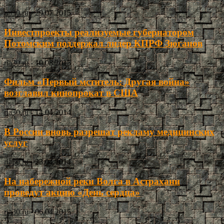
ria30.ru
-
29.07.2015
Инвестпроекты реализуемые губернатором
Потомским поддержал лидер КПРФ Зюганов
ria30.ru
-
10.08.2015
Фильм «Первый мститель: Другая война»
возглавил кинопрокат в США
ria30.ru
-
14.04.2014
В России вновь разрешат рекламу медицинских
услуг
ria30.ru
-
23.04.2014
На набережной реки Волга в Астрахани
проведут акцию «День сердца»
ria30.ru
-
06.04.2015