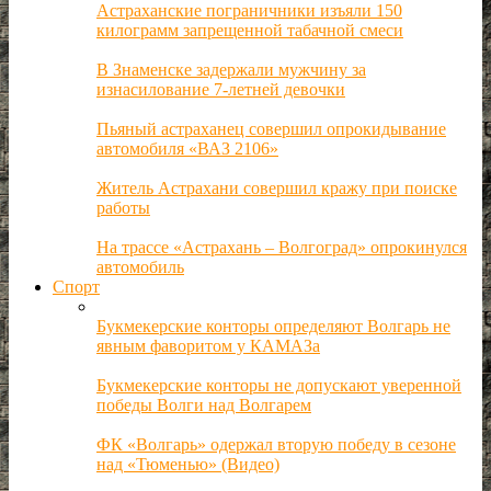
Астраханские пограничники изъяли 150
килограмм запрещенной табачной смеси
В Знаменске задержали мужчину за
изнасилование 7-летней девочки
Пьяный астраханец совершил опрокидывание
автомобиля «ВАЗ 2106»
Житель Астрахани совершил кражу при поиске
работы
На трассе «Астрахань – Волгоград» опрокинулся
автомобиль
Спорт
Букмекерские конторы определяют Волгарь не
явным фаворитом у КАМАЗа
Букмекерские конторы не допускают уверенной
победы Волги над Волгарем
ФК «Волгарь» одержал вторую победу в сезоне
над «Тюменью» (Видео)