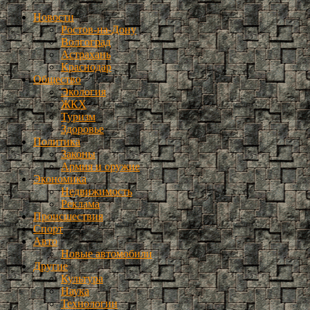
Новости
Ростов-на-Дону
Волгоград
Астрахань
Краснодар
Общество
Экология
ЖКХ
Туризм
Здоровье
Политика
Законы
Армия и оружие
Экономика
Недвижимость
Реклама
Происшествия
Спорт
Авто
Новые автомобили
Другие
Культура
Наука
Технологии