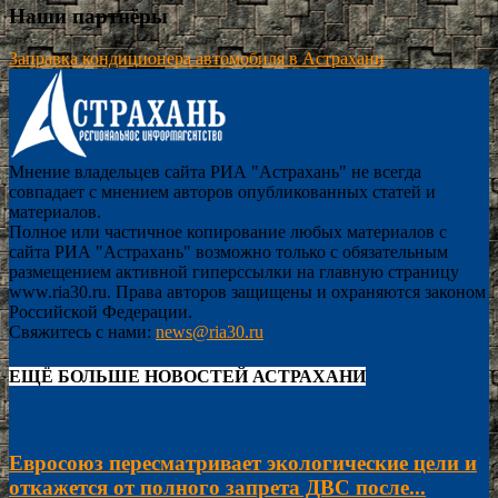
Наши партнёры
Заправка кондиционера автомобиля в Астрахани
Мнение владельцев сайта РИА "Астрахань" не всегда
совпадает с мнением авторов опубликованных статей и
материалов.
Полное или частичное копирование любых материалов с
сайта РИА "Астрахань" возможно только с обязательным
размещением активной гиперссылки на главную страницу
www.ria30.ru. Права авторов защищены и охраняются законом
Российской Федерации.
Свяжитесь с нами:
news@ria30.ru
ЕЩЁ БОЛЬШЕ НОВОСТЕЙ АСТРАХАНИ
Евросоюз пересматривает экологические цели и
откажется от полного запрета ДВС после...