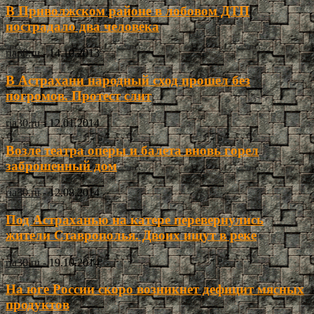
В Приволжском районе в лобовом ДТП
пострадало два человека
ria30.ru
-
14.10.2013
В Астрахани народный сход прошел без
погромов. Протест слит
ria30.ru
-
12.01.2014
Возле театра оперы и балета вновь горел
заброшенный дом
ria30.ru
-
12.08.2014
Под Астраханью на катере перевернулись
жители Ставрополья. Двоих ищут в реке
ria30.ru
-
19.10.2014
На юге России скоро возникнет дефицит мясных
продуктов