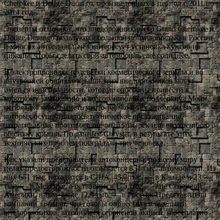
Cherokee и Dodge Durango, произведенных в период с 2011 по
2014 год.
Эксперты отмечают, что внедорожники Jeep Grand Cherokee и
Dodge Durango пользуются большой популярностью в России
и многих автовладельцев интересует установка кунгов на
пикапы, чтобы сделать свой автомобиль ещё солиднее.
В электропроводке подсветки косметического зеркала и во
внутренней обшивке крыши этих внедорожников могут
иметься неисправности, которые способны привести к
короткому замыканию и возгоранию. Как подчеркнул Мейн,
неполадка может иметь место только в тех автомобилях, в
которых осуществлялось техническое обслуживание,
затрагивавшее противосолнечный козырек или внутреннюю
обшивку крыши. По данным Chrysler, в результате этих
технических проблем пострадали три человека.
Как указали представители автоконцерна, по всему миру в
целях предосторожности отзывается 851 тыс. автомобилей. Из
них 651 тыс. находится в США, 45,7 тыс. — в Канаде и 23
тыс. — в Мексике, а оставшиеся 175 тыс. — вне Северной
Америки, в том числе 12,3 тыс. — в России. Представители
компании заявили, что готовы оповестить владельцев
внедорожников, затронутых сервисной акцией, и бесплатно