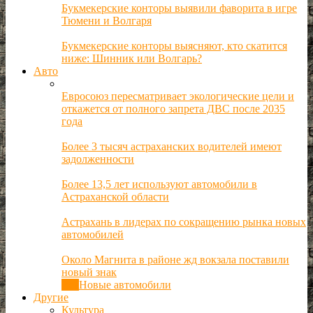
Букмекерские конторы выявили фаворита в игре
Тюмени и Волгаря
Букмекерские конторы выясняют, кто скатится
ниже: Шинник или Волгарь?
Авто
Евросоюз пересматривает экологические цели и
откажется от полного запрета ДВС после 2035
года
Более 3 тысяч астраханских водителей имеют
задолженности
Более 13,5 лет используют автомобили в
Астраханской области
Астрахань в лидерах по сокращению рынка новых
автомобилей
Около Магнита в районе жд вокзала поставили
новый знак
Все
Новые автомобили
Другие
Культура