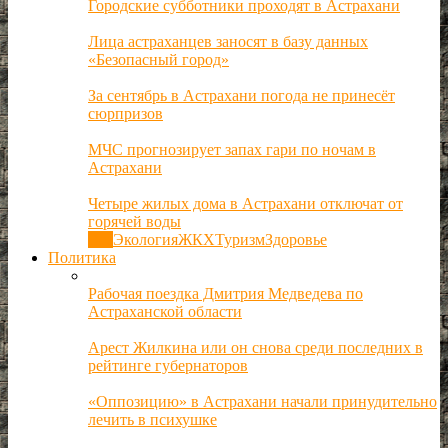
Городские субботники проходят в Астрахани
Лица астраханцев заносят в базу данных
«Безопасный город»
За сентябрь в Астрахани погода не принесёт
сюрпризов
МЧС прогнозирует запах гари по ночам в
Астрахани
Четыре жилых дома в Астрахани отключат от
горячей воды
Все
Экология
ЖКХ
Туризм
Здоровье
Политика
Рабочая поездка Дмитрия Медведева по
Астраханской области
Арест Жилкина или он снова среди последних в
рейтинге губернаторов
«Оппозицию» в Астрахани начали принудительно
лечить в психушке