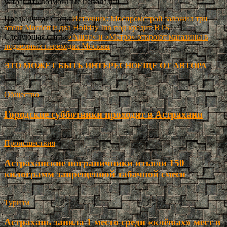
устранить возможные неполадки.
Предыдущая статья
Источник: Моспромстрой заложил три
отеля Marriott и два Holiday Inn под кредит ВТБ
Следующая статья
«Ашан» и «Метро» откроют магазины в
подземных переходах Москвы
ЭТО МОЖЕТ БЫТЬ ИНТЕРЕСНО
ЕЩЕ ОТ АВТОРА
Общество
Городские субботники проходят в Астрахани
Происшествия
Астраханские пограничники изъяли 150
килограмм запрещенной табачной смеси
Туризм
Астрахань заняла 1 место среди «клёвых» мест в