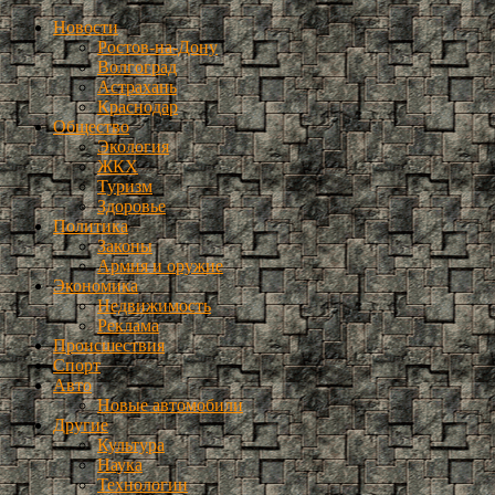
Новости
Ростов-на-Дону
Волгоград
Астрахань
Краснодар
Общество
Экология
ЖКХ
Туризм
Здоровье
Политика
Законы
Армия и оружие
Экономика
Недвижимость
Реклама
Происшествия
Спорт
Авто
Новые автомобили
Другие
Культура
Наука
Технологии