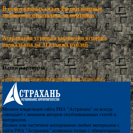
В вооруженных силах России впервые
полностью отказались от портянок
ria30.ru
-
17.01.2014
Астраханец угрожая кирпичом ограбил
почтальона на 313 тысяч рублей
ria30.ru
-
15.12.2014
Наши партнёры
Заправка кондиционера автомобиля в Астрахани
Мнение владельцев сайта РИА "Астрахань" не всегда
совпадает с мнением авторов опубликованных статей и
материалов.
Полное или частичное копирование любых материалов с
сайта РИА "Астрахань" возможно только с обязательным