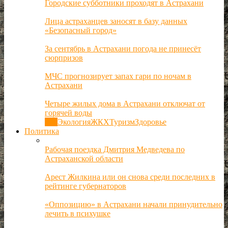
Городские субботники проходят в Астрахани
Лица астраханцев заносят в базу данных
«Безопасный город»
За сентябрь в Астрахани погода не принесёт
сюрпризов
МЧС прогнозирует запах гари по ночам в
Астрахани
Четыре жилых дома в Астрахани отключат от
горячей воды
Все
Экология
ЖКХ
Туризм
Здоровье
Политика
Рабочая поездка Дмитрия Медведева по
Астраханской области
Арест Жилкина или он снова среди последних в
рейтинге губернаторов
«Оппозицию» в Астрахани начали принудительно
лечить в психушке