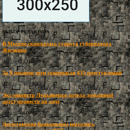
ВЫБОР РЕДАКТОРА
В Москве скончалась супруга губернатора
Жилкина
ria30.ru
-
29.11.2014
За 9 месяцев дети совершили 435 преступлений
ria30.ru
-
23.10.2013
Экс-министр Лукьяненко хотела домашний
арест провести на даче
ria30.ru
-
08.06.2015
Дагестанские браконьеры пытались