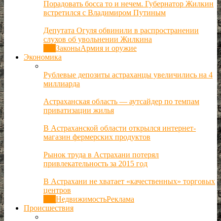
Порадовать босса то и нечем. Губернатор Жилкин
встретился с Владимиром Путиным
Депутата Огуля обвинили в распространении
слухов об увольнении Жилкина
Все
Законы
Армия и оружие
Экономика
Рублевые депозиты астраханцы увеличились на 4
миллиарда
Астраханская область — аутсайдер по темпам
приватизации жилья
В Астраханской области открылся интернет-
магазин фермерских продуктов
Рынок труда в Астрахани потерял
привлекательность за 2015 год
В Астрахани не хватает «качественных» торговых
центров
Все
Недвижимость
Реклама
Происшествия