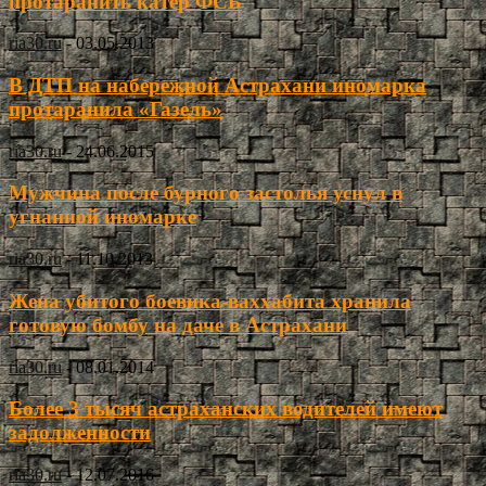
протаранить катер ФСБ
ria30.ru
-
03.05.2013
В ДТП на набережной Астрахани иномарка
протаранила «Газель»
ria30.ru
-
24.06.2015
Мужчина после бурного застолья уснул в
угнанной иномарке
ria30.ru
-
11.10.2013
Жена убитого боевика-ваххабита хранила
готовую бомбу на даче в Астрахани
ria30.ru
-
08.01.2014
Более 3 тысяч астраханских водителей имеют
задолженности
ria30.ru
-
12.07.2016