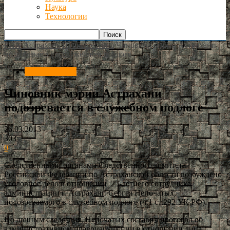
Наука
Технологии
РИА Астрахань
Происшествия
Чиновник мэрии Астрахани
подозревается в служебном подлоге
Происшествия
Чиновник мэрии Астрахани
подозревается в служебном подлоге
26.03.2013
303
0
Следственными органами Следственного комитета
Российской Федерации по Астраханской области возбуждено
уголовное дело в отношении 25-летнего сотрудника
администрации г. Астрахани Сергея Непочатых,
подозреваемого в служебном подлоге (ч.1 ст.292 УК РФ).
По данным следствия, Непочатых составил протокол об
административном правонарушении в отношении лица,