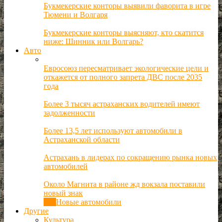
Букмекерские конторы выявили фаворита в игре
Тюмени и Волгаря
Букмекерские конторы выясняют, кто скатится
ниже: Шинник или Волгарь?
Авто
Евросоюз пересматривает экологические цели и
откажется от полного запрета ДВС после 2035
года
Более 3 тысяч астраханских водителей имеют
задолженности
Более 13,5 лет используют автомобили в
Астраханской области
Астрахань в лидерах по сокращению рынка новых
автомобилей
Около Магнита в районе жд вокзала поставили
новый знак
Все
Новые автомобили
Другие
Культура