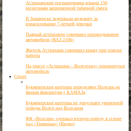
Астраханские пограничники изъяли 150
килограмм запрещенной табачной смеси
В Знаменске задержали мужчину за
изнасилование 7-летней девочки
Пьяный астраханец совершил опрокидывание
автомобиля «ВАЗ 2106»
Житель Астрахани совершил кражу при поиске
работы
На трассе «Астрахань – Волгоград» опрокинулся
автомобиль
Спорт
Букмекерские конторы определяют Волгарь не
явным фаворитом у КАМАЗа
Букмекерские конторы не допускают уверенной
победы Волги над Волгарем
ФК «Волгарь» одержал вторую победу в сезоне
над «Тюменью» (Видео)