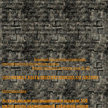
осуществлявшего торговлю овощной продукцией на одном из
рынков города без соответствующих документов, тогда как на
момент составления протокола данное лицо торговую
деятельность не осуществляло. Более того, в
административный протокол внесены паспортные данные,
утерянные продавцом еще в 2010 году. В настоящее время
проводится комплекс мероприятий, направленных на
установление всех обстоятельств произошедшего.
По ходатайству следователя подозреваемому избрана мера
пресечения в виде подписки о невыезде. Расследование
уголовного дела продолжается.
Предыдущая статья
Бывший инспектор технадзора
подозревается в получении взятки
Следующая статья
Реконструкция детского сада № 44
ЭТО МОЖЕТ БЫТЬ ИНТЕРЕСНО
ЕЩЕ ОТ АВТОРА
Происшествия
Астраханские пограничники изъяли 150
килограмм запрещенной табачной смеси