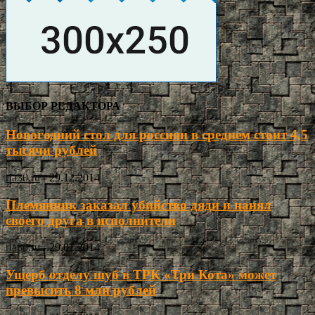
ВЫБОР РЕДАКТОРА
Новогодний стол для россиян в среднем стоит 4,5
тысячи рублей
ria30.ru
-
29.12.2014
Племянник заказал убийство дяди и нанял
своего друга в исполнители
ria30.ru
-
29.01.2014
Ущерб отделу шуб в ТРК «Три Кота» может
превысить 8 млн рублей