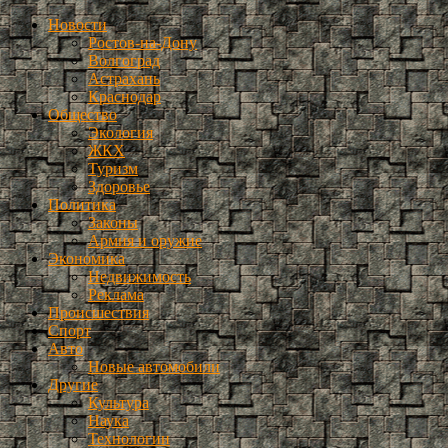
Новости
Ростов-на-Дону
Волгоград
Астрахань
Краснодар
Общество
Экология
ЖКХ
Туризм
Здоровье
Политика
Законы
Армия и оружие
Экономика
Недвижимость
Реклама
Происшествия
Спорт
Авто
Новые автомобили
Другие
Культура
Наука
Технологии