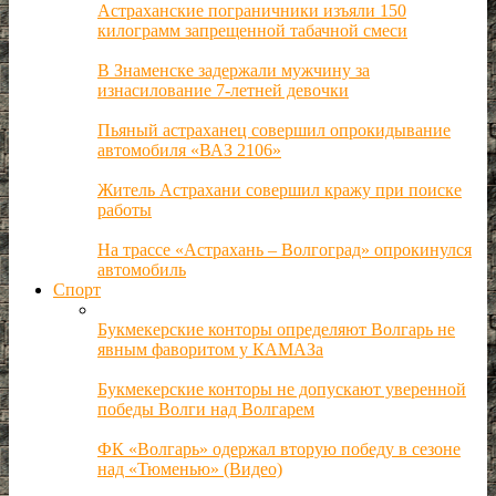
Астраханские пограничники изъяли 150
килограмм запрещенной табачной смеси
В Знаменске задержали мужчину за
изнасилование 7-летней девочки
Пьяный астраханец совершил опрокидывание
автомобиля «ВАЗ 2106»
Житель Астрахани совершил кражу при поиске
работы
На трассе «Астрахань – Волгоград» опрокинулся
автомобиль
Спорт
Букмекерские конторы определяют Волгарь не
явным фаворитом у КАМАЗа
Букмекерские конторы не допускают уверенной
победы Волги над Волгарем
ФК «Волгарь» одержал вторую победу в сезоне
над «Тюменью» (Видео)