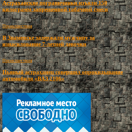
Астраханские пограничники изъяли 150
килограмм запрещенной табачной смеси
Происшествия
В Знаменске задержали мужчину за
изнасилование 7-летней девочки
Происшествия
Пьяный астраханец совершил опрокидывание
автомобиля «ВАЗ 2106»
- Реклама на сайте -