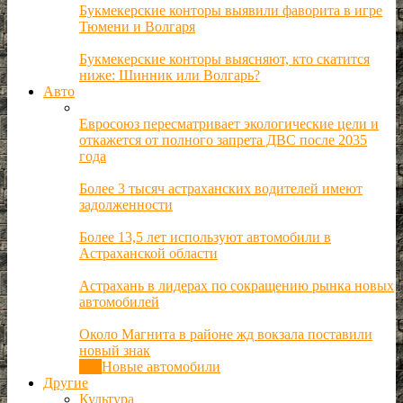
Букмекерские конторы выявили фаворита в игре
Тюмени и Волгаря
Букмекерские конторы выясняют, кто скатится
ниже: Шинник или Волгарь?
Авто
Евросоюз пересматривает экологические цели и
откажется от полного запрета ДВС после 2035
года
Более 3 тысяч астраханских водителей имеют
задолженности
Более 13,5 лет используют автомобили в
Астраханской области
Астрахань в лидерах по сокращению рынка новых
автомобилей
Около Магнита в районе жд вокзала поставили
новый знак
Все
Новые автомобили
Другие
Культура