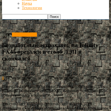
Наука
Технологии
РИА Астрахань
Происшествия
Безработный астраханец на
Infinity FX45 врезался в столб ЛЭП и скончался
Происшествия
Безработный астраханец на Infinity
FX45 врезался в столб ЛЭП и
скончался
04.03.2014
344
0
В ночь со 2 на 3 марта на улице Пирогова произошло ДТП с
участием автомобиля Infinity FX45. Водитель от полученных
травм скончался в больнице.
Как сообщает УМВД по Астраханской области, ДТП
произошло из-за потери водителем контроля над управлением