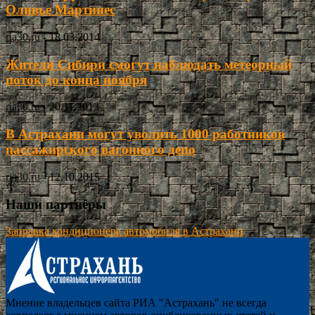
Оливье Мартинес
ria30.ru
-
18.03.2014
Жители Сибири смогут наблюдать метеорный
поток до конца ноября
ria30.ru
-
20.11.2013
В Астрахани могут уволить 1000 работников
пассажирского вагонного депо
ria30.ru
-
12.10.2015
Наши партнёры
Заправка кондиционера автомобиля в Астрахани
Мнение владельцев сайта РИА "Астрахань" не всегда