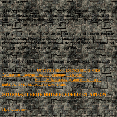
автомобиля.
Известно, что автомобиль Infinity FX45 двигался от переулка
Ишимбаевского в направлении улицы 5-й Керченской, и на
улице Пирогова сначала въехал в зеленую зону, где совершил
столкновение с деревом и столб ЛЭП.
В результате столкновения автомобиль получил значительные
повреждения. Несмотря на сработавшие подушки
безопасности, 31-летний мужчина получил травмы различной
степени тяжести. Впоследствии водитель скончался в
медицинском учреждении.
Инспектора ГИБДД устанавливают все обстоятельства ДТП.
Предыдущая статья
Оперативники, арестовавшие мэра
Астрахани, задержаны за провокацию взятки
Следующая статья
Более 80% жилых домов в России не
выбирали управляющую компанию
ЭТО МОЖЕТ БЫТЬ ИНТЕРЕСНО
ЕЩЕ ОТ АВТОРА
Происшествия