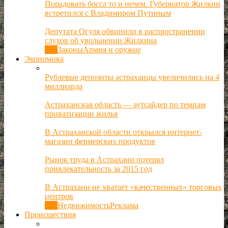
Порадовать босса то и нечем. Губернатор Жилкин
встретился с Владимиром Путиным
Депутата Огуля обвинили в распространении
слухов об увольнении Жилкина
Все
Законы
Армия и оружие
Экономика
Рублевые депозиты астраханцы увеличились на 4
миллиарда
Астраханская область — аутсайдер по темпам
приватизации жилья
В Астраханской области открылся интернет-
магазин фермерских продуктов
Рынок труда в Астрахани потерял
привлекательность за 2015 год
В Астрахани не хватает «качественных» торговых
центров
Все
Недвижимость
Реклама
Происшествия