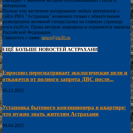
совпадает с мнением авторов опубликованных статей и
материалов.
Полное или частичное копирование любых материалов с
сайта РИА "Астрахань" возможно только с обязательным
размещением активной гиперссылки на главную страницу
www.ria30.ru. Права авторов защищены и охраняются законом
Российской Федерации.
Свяжитесь с нами:
news@ria30.ru
ЕЩЁ БОЛЬШЕ НОВОСТЕЙ АСТРАХАНИ
Евросоюз пересматривает экологические цели и
откажется от полного запрета ДВС после...
05.12.2025
Установка бытового кондиционера в квартире:
что нужно знать жителям Астрахани
09.04.2025