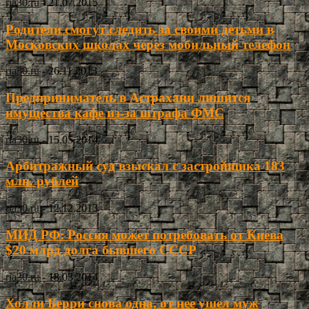
ria30.ru
-
21.07.2015
Родители смогут следить за своими детьми в
Московских школах через мобильный телефон
ria30.ru
-
26.11.2013
Предприниматель в Астрахани лишится
имущества кафе из-за штрафа ФМС
ria30.ru
-
15.05.2014
Арбитражный суд взыскал с застройщика 183
млн. рублей
ria30.ru
-
12.12.2013
МИД РФ: Россия может потребовать от Киева
$20 млрд долга бывшего СССР
ria30.ru
-
18.03.2014
Холли Берри снова одна, от нее ушел муж