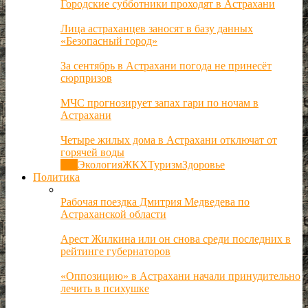
Городские субботники проходят в Астрахани
Лица астраханцев заносят в базу данных
«Безопасный город»
За сентябрь в Астрахани погода не принесёт
сюрпризов
МЧС прогнозирует запах гари по ночам в
Астрахани
Четыре жилых дома в Астрахани отключат от
горячей воды
Все
Экология
ЖКХ
Туризм
Здоровье
Политика
Рабочая поездка Дмитрия Медведева по
Астраханской области
Арест Жилкина или он снова среди последних в
рейтинге губернаторов
«Оппозицию» в Астрахани начали принудительно
лечить в психушке