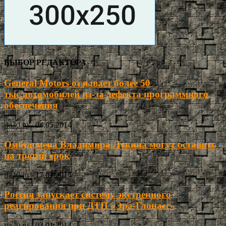
ВЫБОР РЕДАКТОРА
General Motors отзывает более 50
тыс.автомобилей из-за дефекта программного
обеспечения
ria30.ru
-
04.05.2014
Омбудсмена Владимира Лукина могут оставить
на третий срок
ria30.ru
-
17.01.2014
Россия запускает систему экстренного
реагирования при ДТП «Эра-Глонасс»
ria30.ru
-
03.01.2014