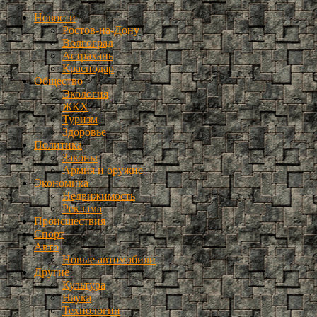
Новости
Ростов-на-Дону
Волгоград
Астрахань
Краснодар
Общество
Экология
ЖКХ
Туризм
Здоровье
Политика
Законы
Армия и оружие
Экономика
Недвижимость
Реклама
Происшествия
Спорт
Авто
Новые автомобили
Другие
Культура
Наука
Технологии