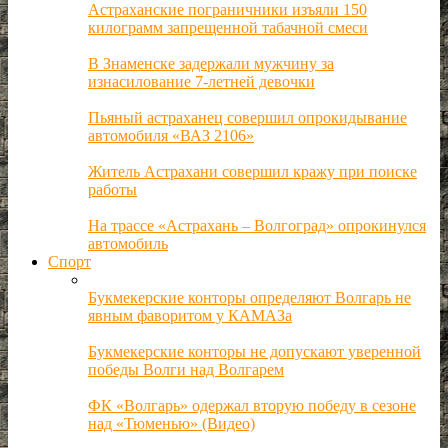
Астраханские пограничники изъяли 150
килограмм запрещенной табачной смеси
В Знаменске задержали мужчину за
изнасилование 7-летней девочки
Пьяный астраханец совершил опрокидывание
автомобиля «ВАЗ 2106»
Житель Астрахани совершил кражу при поиске
работы
На трассе «Астрахань – Волгоград» опрокинулся
автомобиль
Спорт
Букмекерские конторы определяют Волгарь не
явным фаворитом у КАМАЗа
Букмекерские конторы не допускают уверенной
победы Волги над Волгарем
ФК «Волгарь» одержал вторую победу в сезоне
над «Тюменью» (Видео)