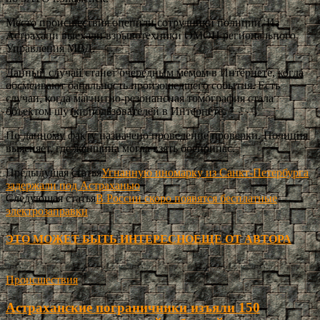
Место происшествия оцепили сотрудники полиции. Из
Астрахани выехали взрывотехники ОМОН регионального
Управления МВД.
Данный случай станет очередным мемом в Интернете, когда
обсмеивают банальность произошедшего события. Есть
случаи, когда магнитно-резонансная томография стала
объектом шутки пользователей в Интернете.
По данному факту назначено проведение проверки. Полиция
выясняет, где женщина могла взять боеприпас.
Предыдущая статья
Угнанную иномарку из Санкт-Петербурга
задержали под Астраханью
Следующая статья
В России скоро появятся бесплатные
электрозаправки
ЭТО МОЖЕТ БЫТЬ ИНТЕРЕСНО
ЕЩЕ ОТ АВТОРА
Происшествия
Астраханские пограничники изъяли 150