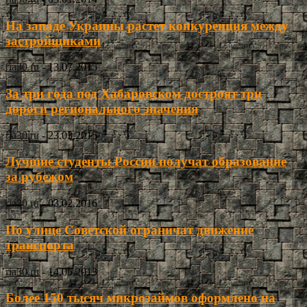
На западе Украины растет конкуренция между
застройщиками
ria30.ru
-
13.07.2015
За три года под Хабаровском достроят три
дороги регионального значения
ria30.ru
-
23.03.2015
Лучшие студенты России получат образование
за рубежом
ria30.ru
-
03.02.2016
По улице Советской ограничат движение
транспорта
ria30.ru
-
14.05.2013
Более 150 тысяч микрозаймов оформлено на