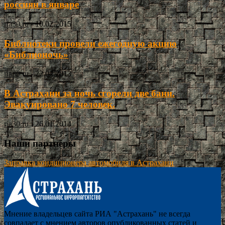
россиян в январе
ria30.ru
-
10.02.2015
Библиотеки провели ежегодную акцию
«Библионочь»
ria30.ru
-
22.04.2013
В Астрахани за ночь сгорели две бани.
Эвакуировано 7 человек.
ria30.ru
-
26.01.2014
Наши партнёры
Заправка кондиционера автомобиля в Астрахани
Мнение владельцев сайта РИА "Астрахань" не всегда
совпадает с мнением авторов опубликованных статей и