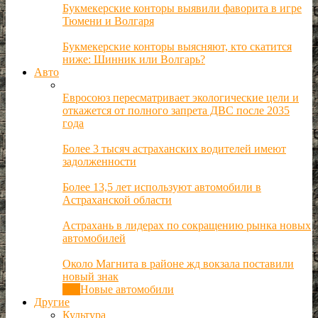
Букмекерские конторы выявили фаворита в игре
Тюмени и Волгаря
Букмекерские конторы выясняют, кто скатится
ниже: Шинник или Волгарь?
Авто
Евросоюз пересматривает экологические цели и
откажется от полного запрета ДВС после 2035
года
Более 3 тысяч астраханских водителей имеют
задолженности
Более 13,5 лет используют автомобили в
Астраханской области
Астрахань в лидерах по сокращению рынка новых
автомобилей
Около Магнита в районе жд вокзала поставили
новый знак
Все
Новые автомобили
Другие
Культура