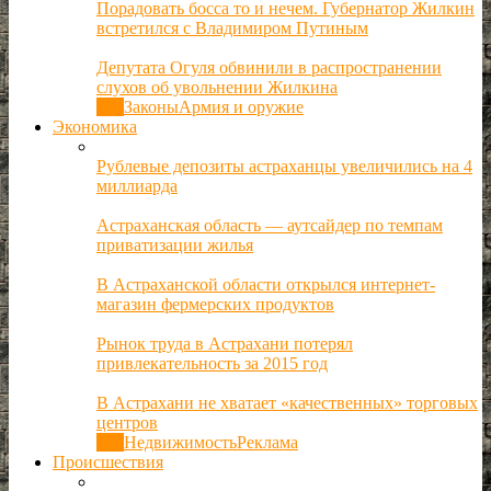
Порадовать босса то и нечем. Губернатор Жилкин
встретился с Владимиром Путиным
Депутата Огуля обвинили в распространении
слухов об увольнении Жилкина
Все
Законы
Армия и оружие
Экономика
Рублевые депозиты астраханцы увеличились на 4
миллиарда
Астраханская область — аутсайдер по темпам
приватизации жилья
В Астраханской области открылся интернет-
магазин фермерских продуктов
Рынок труда в Астрахани потерял
привлекательность за 2015 год
В Астрахани не хватает «качественных» торговых
центров
Все
Недвижимость
Реклама
Происшествия