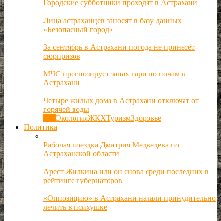
Городские субботники проходят в Астрахани
Лица астраханцев заносят в базу данных
«Безопасный город»
За сентябрь в Астрахани погода не принесёт
сюрпризов
МЧС прогнозирует запах гари по ночам в
Астрахани
Четыре жилых дома в Астрахани отключат от
горячей воды
Все
Экология
ЖКХ
Туризм
Здоровье
Политика
Рабочая поездка Дмитрия Медведева по
Астраханской области
Арест Жилкина или он снова среди последних в
рейтинге губернаторов
«Оппозицию» в Астрахани начали принудительно
лечить в психушке