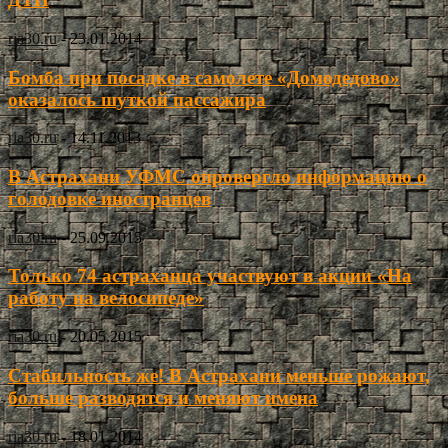
ria30.ru
-
23.01.2014
Бомба при посадке в самолете «Домодедово»
оказалось шуткой пассажира
ria30.ru
-
14.11.2013
В Астрахани УФМС опровергло информацию о
голодовке иностранцев
ria30.ru
-
25.09.2015
Только 74 астраханца участвуют в акции «На
работу на велосипеде»
ria30.ru
-
20.05.2015
Стабильность же! В Астрахани меньше рожают,
больше разводятся и меняют имена
ria30.ru
-
18.01.2014