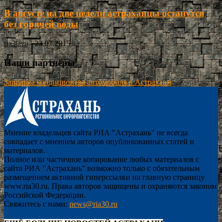
В августе на две недели астраханцы останутся
без горячей воды
ria30.ru
-
23.07.2015
Наши партнёры
Заправка кондиционера автомобиля в Астрахани
Мнение владельцев сайта РИА "Астрахань" не всегда
совпадает с мнением авторов опубликованных статей и
материалов.
Полное или частичное копирование любых материалов с
сайта РИА "Астрахань" возможно только с обязательным
размещением активной гиперссылки на главную страницу
www.ria30.ru. Права авторов защищены и охраняются законом
Российской Федерации.
Свяжитесь с нами:
news@ria30.ru