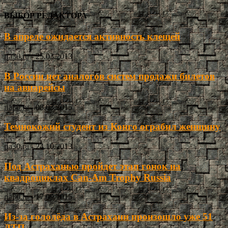
ВЫБОР РЕДАКТОРА
В апреле ожидается активность клещей
ria30.ru
-
25.03.2013
В России нет аналогов систем продажи билетов
на авиарейсы
ria30.ru
-
08.03.2015
Темнокожий студент из Конго ограбил женщину
ria30.ru
-
24.10.2013
Под Астраханью пройдет этап гонок на
квадроциклах Can-Am Trophy Russia
ria30.ru
-
17.09.2015
Из-за гололёда в Астрахани произошло уже 51
ДТП