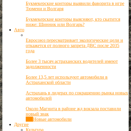
Букмекерские конторы выявили фаворита в игре
Тюмени и Волгаря
Букмекерские конторы выясняют, кто скатится
ниже: Шинник или Волгарь?
Авто
Евросоюз пересматривает экологические цели и
откажется от полного запрета ДВС после 2035
года
Более 3 тысяч астраханских водителей имеют
задолженности
Более 13,5 лет используют автомобили в
Астраханской области
Астрахань в лидерах по сокращению рынка новых
автомобилей
Около Магнита в районе жд вокзала поставили
новый знак
Все
Новые автомобили
Другие
Культура