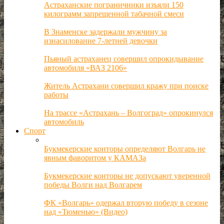
Астраханские пограничники изъяли 150
килограмм запрещенной табачной смеси
В Знаменске задержали мужчину за
изнасилование 7-летней девочки
Пьяный астраханец совершил опрокидывание
автомобиля «ВАЗ 2106»
Житель Астрахани совершил кражу при поиске
работы
На трассе «Астрахань – Волгоград» опрокинулся
автомобиль
Спорт
Букмекерские конторы определяют Волгарь не
явным фаворитом у КАМАЗа
Букмекерские конторы не допускают уверенной
победы Волги над Волгарем
ФК «Волгарь» одержал вторую победу в сезоне
над «Тюменью» (Видео)