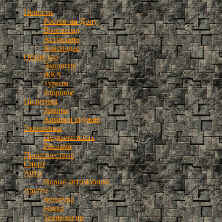
Новости
Ростов-на-Дону
Волгоград
Астрахань
Краснодар
Общество
Экология
ЖКХ
Туризм
Здоровье
Политика
Законы
Армия и оружие
Экономика
Недвижимость
Реклама
Происшествия
Спорт
Авто
Новые автомобили
Другие
Культура
Наука
Технологии