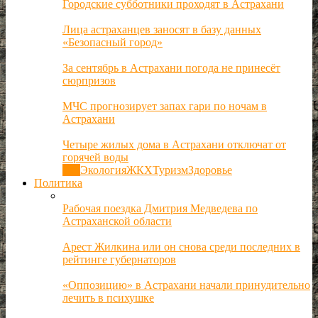
Городские субботники проходят в Астрахани
Лица астраханцев заносят в базу данных
«Безопасный город»
За сентябрь в Астрахани погода не принесёт
сюрпризов
МЧС прогнозирует запах гари по ночам в
Астрахани
Четыре жилых дома в Астрахани отключат от
горячей воды
Все
Экология
ЖКХ
Туризм
Здоровье
Политика
Рабочая поездка Дмитрия Медведева по
Астраханской области
Арест Жилкина или он снова среди последних в
рейтинге губернаторов
«Оппозицию» в Астрахани начали принудительно
лечить в психушке