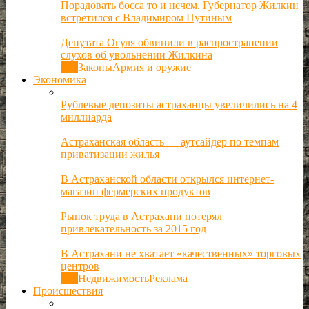
Порадовать босса то и нечем. Губернатор Жилкин
встретился с Владимиром Путиным
Депутата Огуля обвинили в распространении
слухов об увольнении Жилкина
Все
Законы
Армия и оружие
Экономика
Рублевые депозиты астраханцы увеличились на 4
миллиарда
Астраханская область — аутсайдер по темпам
приватизации жилья
В Астраханской области открылся интернет-
магазин фермерских продуктов
Рынок труда в Астрахани потерял
привлекательность за 2015 год
В Астрахани не хватает «качественных» торговых
центров
Все
Недвижимость
Реклама
Происшествия